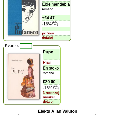
Eble mendebla
romano
±
€4.47
ekde
-16%
3 eroj
pritaksi
detaloj
Kvanto:
Pupo
Prus
En stoko
romano
€30.00
ekde
-16%
3 eroj
3 recenzoj
pritaksi
detaloj
Elektu Alian Valuton