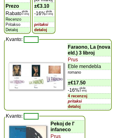
Prezo
±
€3.10
ekde
ekde
Rabato
-16%
3 eroj
3 eroj
Recenzo
Pritakso
pritaksi
Detaloj
detaloj
Kvanto:
Faraono, La (nova
eld.) 3 libroj
Prus
Eble mendebla
romano
±
€17.50
ekde
-16%
3 eroj
4 recenzoj
pritaksi
detaloj
Kvanto:
Pekoj de l'
infaneco
Prus