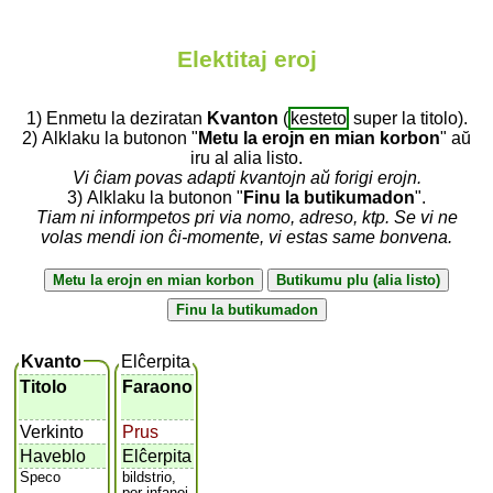
Elektitaj eroj
1) Enmetu la deziratan
Kvanton
(
kesteto
super la titolo).
2) Alklaku la butonon "
Metu la erojn en mian korbon
" aŭ
iru al alia listo.
Vi ĉiam povas adapti kvantojn aŭ forigi erojn.
3) Alklaku la butonon "
Finu la butikumadon
".
Tiam ni informpetos pri via nomo, adreso, ktp. Se vi ne
volas mendi ion ĉi-momente, vi estas same bonvena.
Kvanto
Elĉerpita
Titolo
Faraono
Verkinto
Prus
Haveblo
Elĉerpita
Speco
bildstrio,
por infanoj