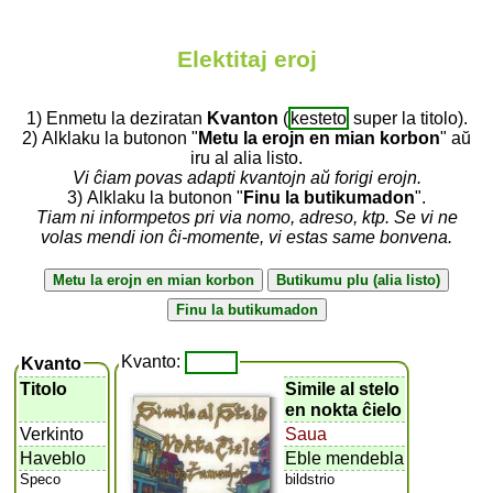
Elektitaj eroj
1) Enmetu la deziratan
Kvanton
(
kesteto
super la titolo).
2) Alklaku la butonon "
Metu la erojn en mian korbon
" aŭ
iru al alia listo.
Vi ĉiam povas adapti kvantojn aŭ forigi erojn.
3) Alklaku la butonon "
Finu la butikumadon
".
Tiam ni informpetos pri via nomo, adreso, ktp. Se vi ne
volas mendi ion ĉi-momente, vi estas same bonvena.
Kvanto:
Kvanto
Titolo
Simile al stelo
en nokta ĉielo
Verkinto
Saua
Haveblo
Eble mendebla
Speco
bildstrio