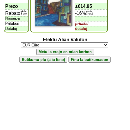
Prezo
±
€14.95
ekde
ekde
Rabato
-16%
3 eroj
3 eroj
Recenzo
Pritakso
pritaksi
Detaloj
detaloj
Elektu Alian Valuton