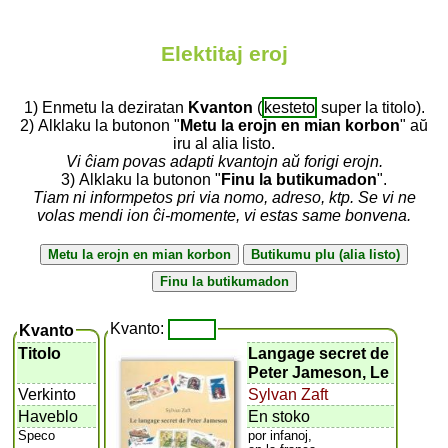
Elektitaj eroj
1) Enmetu la deziratan
Kvanton
(
kesteto
super la titolo).
2) Alklaku la butonon "
Metu la erojn en mian korbon
" aŭ
iru al alia listo.
Vi ĉiam povas adapti kvantojn aŭ forigi erojn.
3) Alklaku la butonon "
Finu la butikumadon
".
Tiam ni informpetos pri via nomo, adreso, ktp. Se vi ne
volas mendi ion ĉi-momente, vi estas same bonvena.
Kvanto:
Kvanto
Titolo
Langage secret de
Peter Jameson, Le
Verkinto
Sylvan Zaft
Haveblo
En stoko
Speco
por infanoj,