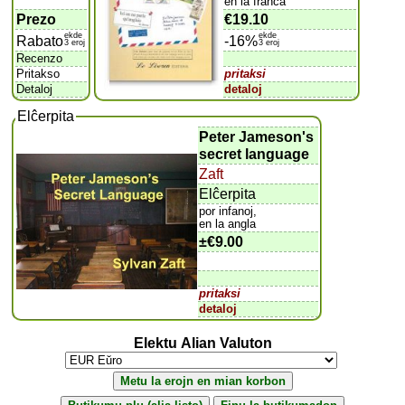
en la franca
Prezo
€19.10
ekde
ekde
Rabato
-16%
3 eroj
3 eroj
Recenzo
Pritakso
pritaksi
Detaloj
detaloj
Elĉerpita
Peter Jameson's
secret language
Zaft
Elĉerpita
por infanoj,
en la angla
±
€9.00
pritaksi
detaloj
Elektu Alian Valuton