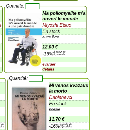
Quantité:
Ma poliomyelite m'a
ouvert le monde
e
Miyoshi Etsuo
En stock
autre livre
12,00 €
à partir de
-16%
3 produits
évaluer
détails
Quantité:
Mi venos kvazaux
la morto
Dabishevci
En stock
poésie
e
11,70 €
ir de
à partir de
-16%
uits
3 produits