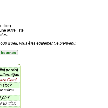
 titre).
ne autre liste.
cles.
oup d'oeil, vous êtes également le bienvenu.
liaj pordoj
alfermiĝas
uiza Carol
n stock
ur enfants
2,00 €
à partir de
16%
3 produits