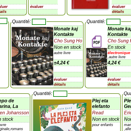
aluer
évaluer
évaluer
ails
détails
Quantité:
Quantité:
Monate kaj
Monate ka
Kontakte
Kontakte
Cho Sung Ho
Cho Sung 
Non en stock
En stock
autre livre
électronique
,autre livre
±
4,24 €
4,24 €
évaluer
évaluer
détails
détails
Quantité:
Qua
epo de
Plej eta
Pl
rina, La
elefanto
Ge
ten Johansson
Read
Eri
 stock
Non en stock
Non
uvre
pour enfants
man
iginale,romans
,al