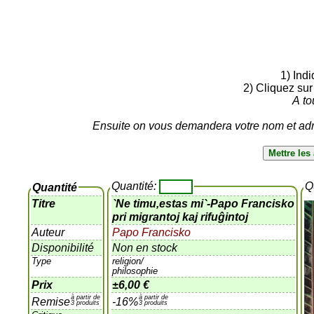
1) Ind
2) Cliquez sur
A to
Ensuite on vous demandera votre nom et adre
Quantité:
Q
Quantité
Titre
`Ne timu,estas mi`-Papo Francisko
pri migrantoj kaj rifuĝintoj
Auteur
Papo Francisko
Disponibilité
Non en stock
Type
religion/
philosophie
Prix
±
6,00 €
à partir de
à partir de
Remise
-16%
3 produits
3 produits