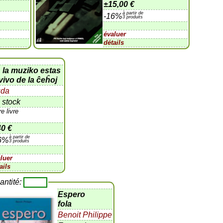
±
15,00 €
à partir de
-16%
3 produits
évaluer
détails
 la muziko estas
 vivo de la ĉeĥoj
da
 stock
re livre
40 €
à partir de
6%
3 produits
luer
ails
antité:
Espero
fola
Benoit Philippe