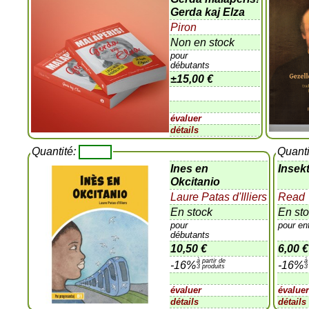
Gerda kaj Elza
Piron
Non en stock
pour
débutants
±
15,00 €
évaluer
détails
Quantité:
Quanti
Ines en
Insek
Okcitanio
Laure Patas d'Illiers
Read
En stock
En st
pour
pour en
débutants
10,50 €
6,00 €
à partir de
à
-16%
-16%
3 produits
3
évaluer
évalue
détails
détails