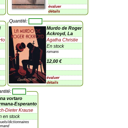
évaluer
détails
Quantité:
j
Murdo de Roger
Ackroyd, La
Ho
Agatha Christie
En stock
romans
12,00 €
évaluer
détails
ntité:
ena vortaro
rmana-Esperanto
ch-Dieter Krause
 en stock
uels/dictionnaires
lemand