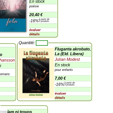
En stock
poésie
20,40 €
à partir de
-16%
3 produits
évaluer
détails
Quantité:
Fluganta akrobato,
La (Eld. Libera)
co
Julian Modest
ohansson
En stock
k
pour enfants
,romans
7,00 €
à partir de
-16%
3 produits
évaluer
détails
Iam ni trovos