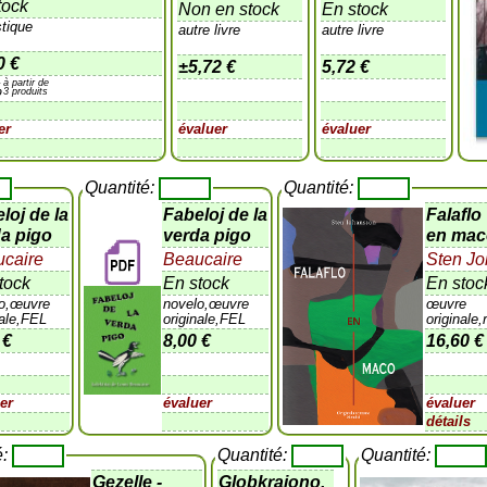
tock
Non en stock
En stock
stique
autre livre
autre livre
0 €
±
5,72 €
5,72 €
à partir de
%
3 produits
er
évaluer
évaluer
Quantité:
Quantité:
loj de la
Fabeloj de la
Falaflo
a pigo
verda pigo
en ma
caire
Beaucaire
Sten J
tock
En stock
En stoc
lo,œuvre
novelo,œuvre
œuvre
nale,FEL
originale,FEL
originale
 €
8,00 €
16,60 €
er
évaluer
évaluer
détails
é:
Quantité:
Quantité:
Gezelle -
Globkrajono,