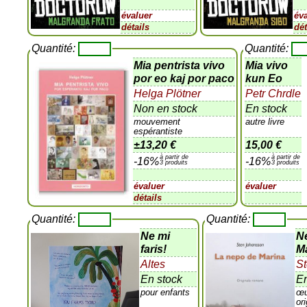
évaluer
év
détails
dét
Quantité:
Quantité:
Mia pentrista vivo
Mia vivo
por eo kaj por paco
kun Eo
Helga Plötner
Petr Chrdle
Non en stock
En stock
mouvement
autre livre
espérantiste
±
13,20 €
15,00 €
à partir de
à partir de
-16%
-16%
3 produits
3 produits
évaluer
évaluer
détails
Quantité:
Quantité:
Ne mi
N
faris!
Ma
Altes
S
En stock
En
pour enfants
œ
or