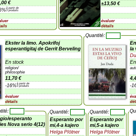
,00 €
±
13,50 €
à partir de
16%
3 produits
aluer
évaluer
ails
détails
Quantité:
Ekster la limo. Apokrifoj
En
esperantigitaj de Gerrit Berveling
la
Du
En stock
En
religion/
aut
philosophie
11,70 €
4,
à partir de
-16%
-1
3 produits
évaluer
éva
détails
dét
tité:
Qu
Quantité:
Quantité:
gio/esperanto
Esperanto por
Esperanto por
ies Nova serio 4(12)
mi,4-a kajero
mi,5-a kajero
Helga Plötner
Helga Plötner