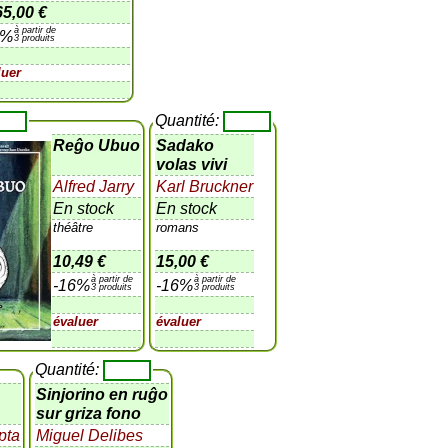
65,00 €
à partir de
6%
3 produits
luer
Quantité:
Reĝo Ubuo
Sadako
volas vivi
Alfred Jarry
Karl Bruckner
En stock
En stock
théâtre
romans
10,49 €
15,00 €
à partir de
à partir de
-16%
-16%
3 produits
3 produits
évaluer
évaluer
Quantité:
Sinjorino en ruĝo
sur griza fono
pta
Miguel Delibes