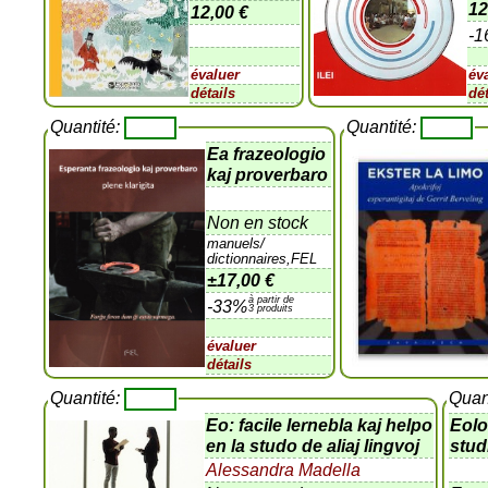
12
12,00 €
-
évaluer
év
détails
dét
Quantité:
Quantité:
Ea frazeologio
kaj proverbaro
Non en stock
manuels/
dictionnaires,FEL
±
17,00 €
à partir de
-33%
3 produits
évaluer
détails
Quantité:
Quan
Eo: facile lernebla kaj helpo
Eolo
en la studo de aliaj lingvoj
stud
Alessandra Madella