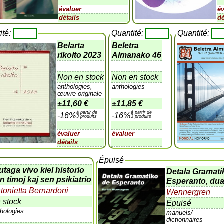
évaluer
é
détails
dé
ité:
Quantité:
Quantité:
Belarta
Beletra
rikolto 2023
Almanako 46
Non en stock
Non en stock
anthologies,
anthologies
œuvre originale
±
11,60 €
±
11,85 €
à partir de
à partir de
-16%
-16%
3 produits
3 produits
évaluer
évaluer
détails
Épuisé
utaga vivo kiel historio
Detala Gramat
n timoj kaj sen psikiatrio
Esperanto, du
tonietta Bernardoni
Wennergren
 stock
Épuisé
thologies
manuels/
dictionnaires