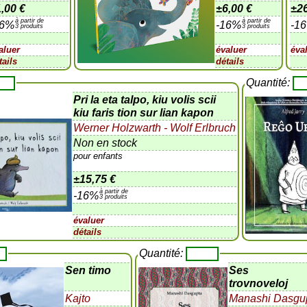
,00 €
±
6,00 €
±
2
à partir de
à partir de
16%
-16%
-1
3 produits
3 produits
aluer
évaluer
éva
tails
détails
Quantité:
Pri la eta talpo, kiu volis scii
kiu faris tion sur lian kapon
Werner Holzwarth - Wolf Erlbruch
Non en stock
pour enfants
±
15,75 €
à partir de
-16%
3 produits
évaluer
détails
Quantité:
Sen timo
Ses
trovnoveloj
Kajto
Manashi Dasgu