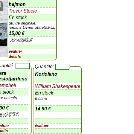
hejmon
Trevor Steele
En stock
œuvre originale,
romans,Livres Stafeto,FEL
15,00 €
à partir de
-33%
3 produits
évaluer
détails
antité:
Quantité:
ara
Koriolano
estoĝardeno
ampbell
William Shakespeare
n stock
En stock
ur enfants
théâtre
00 €
14,90 €
à partir de
16%
3 produits
aluer
évaluer
tails