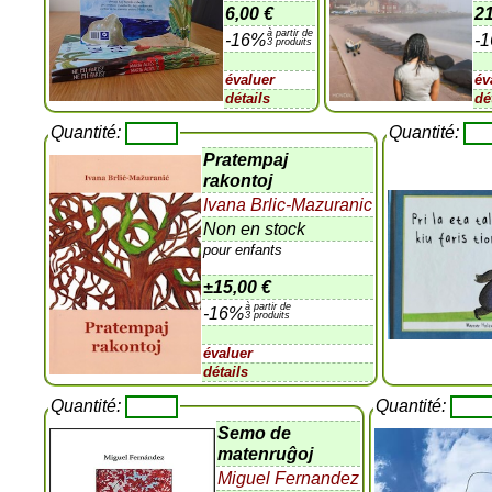
6,00 €
21
à partir de
-16%
-
3 produits
évaluer
év
détails
dé
Quantité:
Quantité:
Pratempaj
rakontoj
Ivana Brlic-Mazuranic
Non en stock
pour enfants
±
15,00 €
à partir de
-16%
3 produits
évaluer
détails
Quantité:
Quantité:
Semo de
matenruĝoj
Miguel Fernandez