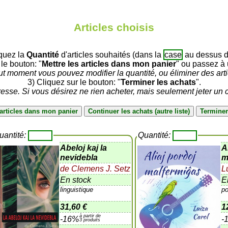
Articles choisis
iquez la
Quantité
d'articles souhaités (dans la
case
au dessus du
 le bouton: "
Mettre les articles dans mon panier
" ou passez à u
ut moment vous pouvez modifier la quantité, ou éliminer des arti
3) Cliquez sur le bouton: "
Terminer les achats
".
sse. Si vous désirez ne rien acheter, mais seulement jeter un c
uantité:
Quantité:
Abeloj kaj la
A
nevidebla
m
de Clemens J. Setz
L
En stock
E
linguistique
po
31,60 €
1
à partir de
-16%
-
3 produits