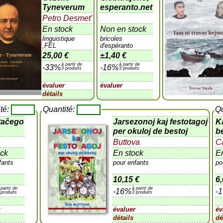
Tyneverum
esperanto.net
Petro Desmet'
En stock
Non en stock
linguistique
bricoles
,FEL
d'espéranto
25,00 €
±
1,40 €
à partir de
à partir de
-33%
-16%
3 produits
3 produits
évaluer
évaluer
détails
té:
Quantité:
Qu
taĉego
Jarsezonoj kaj festotagoj
K
per okuloj de bestoj
b
Buttova
C
ock
En stock
E
fants
pour enfants
po
10,15 €
6,
 partir de
à partir de
-16%
-
 produits
3 produits
r
évaluer
év
détails
dé