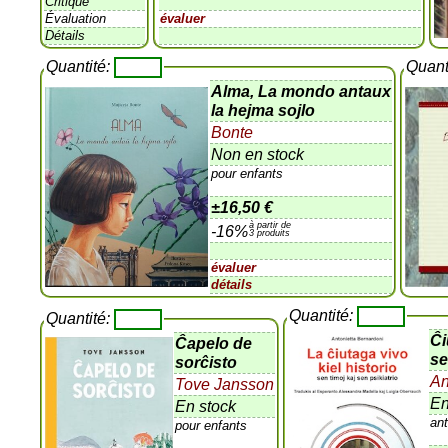
Critique
Évaluation
évaluer
Détails
Quantité:
Quant
Alma, La mondo antaux
la hejma sojlo
Bonte
Non en stock
pour enfants
±
16,50 €
à partir de
-16%
3 produits
évaluer
détails
Quantité:
Quantité:
Ĉi
Ĉapelo de
se
sorĉisto
An
Tove Jansson
En
En stock
an
pour enfants