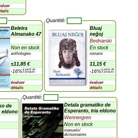
valuer
tails
Quantité:
Beletra
Bluaj
Almanako 47
neĝoj
Bednarski
Non en stock
En stock
anthologies
romans
±
11,85 €
11,15 €
à partir de
à partir de
-16%
-16%
3 produits
3 produits
évaluer
évaluer
détails
détails
Quantité:
Detala gramatiko de
iko de
Esperanto, tria eldono
a eldono
Wennergren
Non en stock
manuels/
dictionnaires