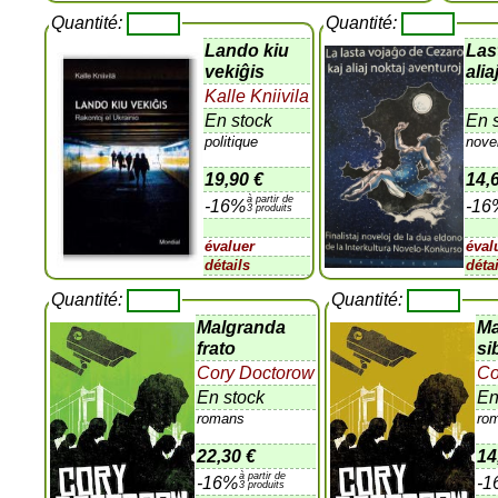
Quantité:
Quantité:
Lando kiu
Las
vekiĝis
alia
Kalle Kniivila
En stock
En 
politique
nove
19,90 €
14,
à partir de
-16%
-16
3 produits
évaluer
éval
détails
déta
Quantité:
Quantité:
Malgranda
Ma
frato
si
Cory Doctorow
Co
En stock
En
romans
ro
22,30 €
14
à partir de
-16%
-1
3 produits