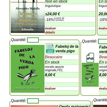
Non en stock
En s
linguistique
lingui
±
24,00 €
20,0
à partir de
-16%
-16
3 produits
évaluer
évalu
détails
Quantité:
Quantité:
Fabeloj de la
Fabe
verda pigo
verd
Beaucaire
Beau
En stock
En s
novelo,œuvre
nove
originale,FEL
origi
8,00 €
8,00
évaluer
évalu
Quantit
Quantité:
Gerda malaperis!