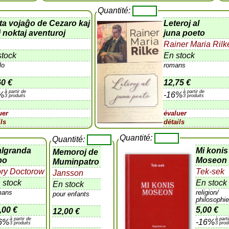
Quantité:
ta vojaĝo de Cezaro kaj
Leteroj al
j noktaj aventuroj
juna poeto
Rainer Maria Rilk
stock
En stock
lo
romans
60 €
12,75 €
à partir de
à partir de
%
-16%
3 produits
3 produits
uer
évaluer
ils
détails
Quantité:
Quantité:
lgranda
Mi konis
Memoroj de
bo
Moseon
Muminpatro
ry Doctorow
Tek-sek
Jansson
 stock
En stock
En stock
mans
religion/
pour enfants
philosophi
,00 €
5,00 €
12,00 €
à partir de
à part
6%
-16%
3 produits
3 prod