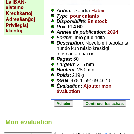
La IBAN-
sistemo
Auteur
: Sandra
Haber
Kreditkartoj
Type
:
pour enfants
Adresŝanĝoj
Disponibilité
:
En stock
Privilegiaj
Prix
:
€14.60
klientoj
Année de publication
:
2024
Forme
: libro glubindita
Description
: Novelo pri parolanta
hundo kun misio kreskigi
internacian pacon.
Pages
: 60
Largeur
: 215 mm
Hauteur
: 280 mm
Poids
: 219 g
ISBN
: 978-1-59569-467-6
Évaluation
:
Ajouter mon
évaluation
Mon évaluation