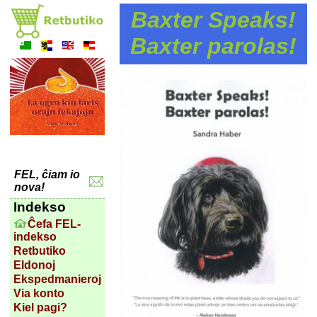
Baxter Speaks!
Baxter parolas!
FEL, ĉiam io
nova!
Indekso
Ĉefa FEL-
indekso
Retbutiko
Eldonoj
Ekspedmanieroj
Via konto
Kiel pagi?