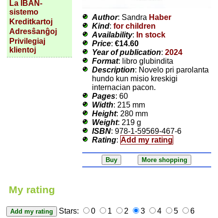
La IBAN-
sistemo
Author
: Sandra
Haber
Kreditkartoj
Kind
:
for children
Adresŝanĝoj
Availability
:
In stock
Privilegiaj
Price
:
€14.60
klientoj
Year of publication
:
2024
Format
: libro glubindita
Description
: Novelo pri parolanta
hundo kun misio kreskigi
internacian pacon.
Pages
: 60
Width
: 215 mm
Height
: 280 mm
Weight
: 219 g
ISBN
: 978-1-59569-467-6
Rating
:
Add my rating
My rating
Stars:
0
1
2
3
4
5
6