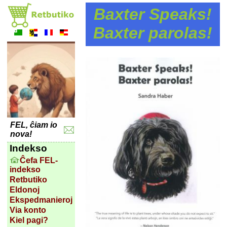
Baxter Speaks!
Baxter parolas!
FEL, ĉiam io
nova!
Indekso
Ĉefa FEL-
indekso
Retbutiko
Eldonoj
Ekspedmanieroj
Via konto
Kiel pagi?