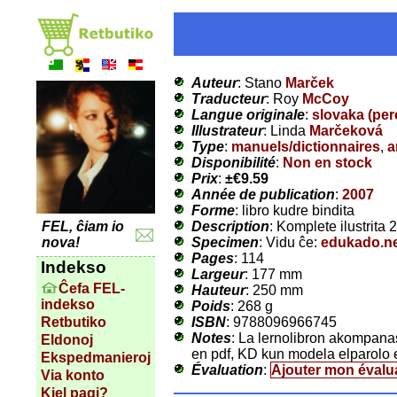
Auteur
: Stano
Marček
Traducteur
: Roy
McCoy
Langue originale
:
slovaka (per
Illustrateur
: Linda
Marčeková
Type
:
manuels/dictionnaires
,
a
Disponibilité
:
Non en stock
Prix
:
±
€9.59
Année de publication
:
2007
Forme
: libro kudre bindita
Description
: Komplete ilustrita
FEL, ĉiam io
Specimen
: Vidu ĉe:
edukado.ne
nova!
Pages
: 114
Indekso
Largeur
: 177 mm
Ĉefa FEL-
Hauteur
: 250 mm
indekso
Poids
: 268 g
ISBN
: 9788096966745
Retbutiko
Notes
: La lernolibron akompanas
Eldonoj
en pdf, KD kun modela elparolo e
Ekspedmanieroj
Évaluation
:
Ajouter mon évalu
Via konto
Kiel pagi?