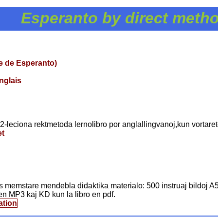
Esperanto by direct meth
e de Esperanto)
nglais
 22-leciona rektmetoda lernolibro por anglallingvanoj,kun vortare
t
 memstare mendebla didaktika materialo: 500 instruaj bildoj A5 (
n MP3 kaj KD kun la libro en pdf.
ation