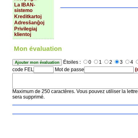
La IBAN-
sistemo
Kreditkartoj
Adresŝanĝoj
Privilegiaj
klientoj
Mon évaluation
Étoiles :
0
1
2
3
4
code FEL
Mot de passe
(
Maximum de 250 caractères. Vous pouvez utiliser la lettre 
sera supprimé.