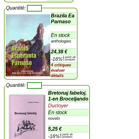
Quantité:
Brazila Ea
Parnaso
En stock
anthologies
24,38 €
à partir de
-16%
3 produits
4 critiques
évaluer
détails
Quantité:
Bretonaj fabeloj,
1-en Broceljando
Ducloyer
En stock
novelo
5,25 €
à partir de
-16%
3 produits