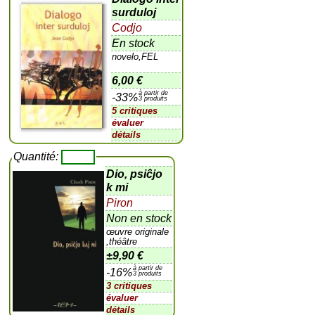
surduloj
Codjo
En stock
novelo,FEL
6,00 €
à partir de
-33%
3 produits
5 critiques
évaluer
détails
Quantité:
Dio, psiĉjo
k mi
Piron
Non en stock
œuvre originale
,théâtre
±
9,90 €
à partir de
-16%
3 produits
3 critiques
évaluer
détails