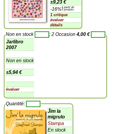
±
9,23 €
à partir de
-16%
3 produits
1 critique
évaluer
détails
Non en stock
; 2 Occasion
4,00 €
Jarlibro
2007
Non en stock
±
5,94 €
évaluer
Quantité:
Ĵim la
migrulo
Stampa
En stock