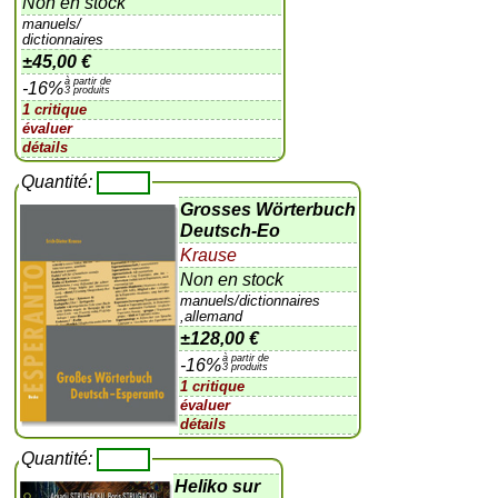
Non en stock
manuels/
dictionnaires
±
45,00 €
à partir de
-16%
3 produits
1 critique
évaluer
détails
Quantité:
Grosses Wörterbuch
Deutsch-Eo
Krause
Non en stock
manuels/dictionnaires
,allemand
±
128,00 €
à partir de
-16%
3 produits
1 critique
évaluer
détails
Quantité:
Heliko sur