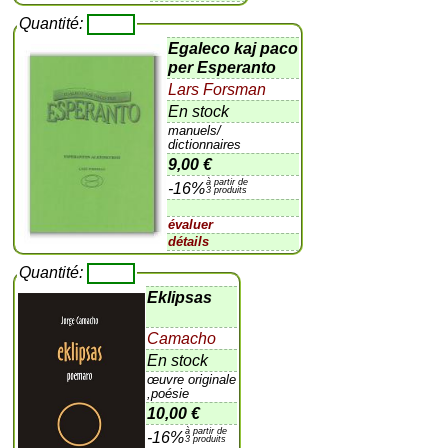
Quantité:
Egaleco kaj paco
per Esperanto
Lars Forsman
En stock
manuels/
dictionnaires
9,00 €
à partir de
-16%
3 produits
évaluer
détails
Quantité:
Eklipsas
Camacho
En stock
œuvre originale
,poésie
10,00 €
à partir de
-16%
3 produits