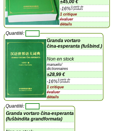
±
45,00 €
à partir de
-16%
3 produits
1 critique
évaluer
détails
Quantité:
Granda vortaro
ĉina-esperanta (fuŝbind.)
Non en stock
manuels/
dictionnaires
±
28,99 €
à partir de
-16%
3 produits
1 critique
évaluer
détails
Quantité:
Granda vortaro ĉina-esperanta
(fuŝbindita grandformata)