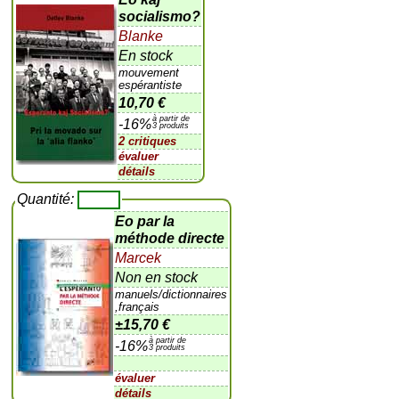
socialismo?
Blanke
En stock
mouvement
espérantiste
10,70 €
à partir de
-16%
3 produits
2 critiques
évaluer
détails
Quantité:
Eo par la
méthode directe
Marcek
Non en stock
manuels/dictionnaires
,français
±
15,70 €
à partir de
-16%
3 produits
évaluer
détails