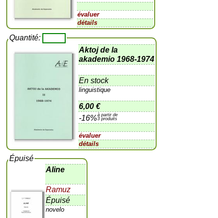
évaluer
détails
Quantité:
Aktoj de la
akademio 1968-1974
En stock
linguistique
6,00 €
à partir de
-16%
3 produits
évaluer
détails
Épuisé
Aline
Ramuz
Épuisé
novelo