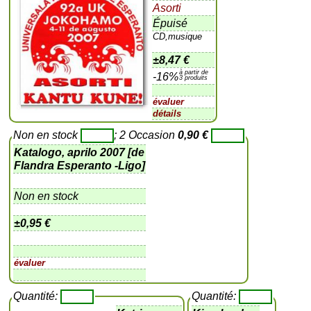
Asorti
Épuisé
CD,musique
±
8,47 €
à partir de
-16%
3 produits
évaluer
détails
Non en stock
; 2 Occasion
0,90 €
Katalogo, aprilo 2007 [de
Flandra Esperanto -Ligo]
Non en stock
±
0,95 €
évaluer
Quantité:
Quantité: