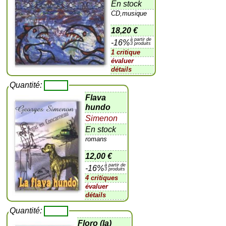
En stock
CD,musique
18,20 €
à partir de
-16%
3 produits
1 critique
évaluer
détails
Quantité:
Flava
hundo
Simenon
En stock
romans
12,00 €
à partir de
-16%
3 produits
4 critiques
évaluer
détails
Quantité:
Floro (la)