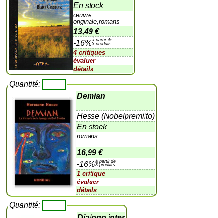
En stock
œuvre
originale,romans
13,49 €
à partir de
-16%
3 produits
4 critiques
évaluer
détails
Quantité:
Demian
Hesse (Nobelpremiito)
En stock
romans
16,99 €
à partir de
-16%
3 produits
1 critique
évaluer
détails
Quantité:
Dialogo inter