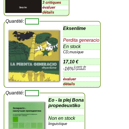
3 critiques
évaluer
détails
Quantité:
Eksenlime
Perdita generacio
En stock
CD,musique
17,10 €
à partir de
-16%
3 produits
évaluer
détails
Quantité:
Eo - la plej Bona
propedeuxtiko
Non en stock
linguistique