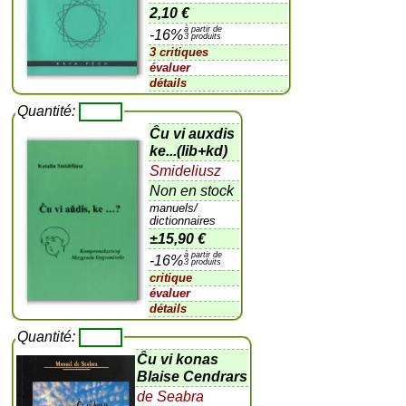
2,10 €
à partir de
-16%
3 produits
3 critiques
évaluer
détails
Quantité:
Ĉu vi auxdis
ke...(lib+kd)
Smideliusz
Non en stock
manuels/
dictionnaires
±
15,90 €
à partir de
-16%
3 produits
critique
évaluer
détails
Quantité:
Ĉu vi konas
Blaise Cendrars
de Seabra