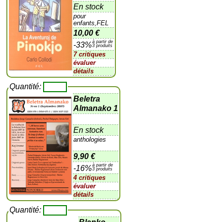
En stock
pour
enfants,FEL
10,00 €
à partir de
-33%
3 produits
7 critiques
évaluer
détails
Quantité:
Beletra
Almanako 1
En stock
anthologies
9,90 €
à partir de
-16%
3 produits
4 critiques
évaluer
détails
Quantité: