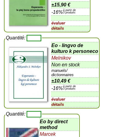
±
15,90 €
à partir de
-16%
3 produits
évaluer
détails
Quantité:
Eo - lingvo de
kulturo k personeco
Melnikov
Non en stock
manuels/
dictionnaires
±
10,49 €
à partir de
-16%
3 produits
évaluer
détails
Quantité:
Eo by direct
method
Marcek