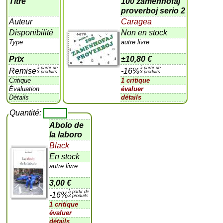
Titre
100 zamenhofaj
proverboj serio 2
Auteur
Caragea
Disponibilité
Non en stock
Type
autre livre
Prix
±
10,80 €
à partir de
à partir de
Remise
-16%
3 produits
3 produits
Critique
1 critique
Évaluation
évaluer
Détails
détails
Quantité:
Abolo de
la laboro
Black
En stock
autre livre
3,00 €
à partir de
-16%
3 produits
1 critique
évaluer
détails