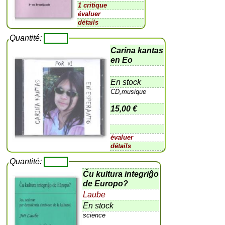
1 critique
évaluer
détails
Quantité:
Carina kantas
en Eo
En stock
CD,musique
15,00 €
évaluer
détails
Quantité:
Ĉu kultura integriĝo
de Europo?
Laube
En stock
science