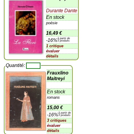
Durante Dante
En stock
poésie
16,49 €
à partir de
-16%
3 produits
1 critique
évaluer
détails
Quantité:
Frauxlino
Maitreyi
En stock
romans
15,00 €
à partir de
-16%
3 produits
3 critiques
évaluer
détails