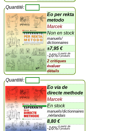
Quantité:
Eo per rekta
metodo
Marcek
Non en stock
manuels/
dictionnaires
±
7,95 €
à partir de
-16%
3 produits
2 critiques
évaluer
détails
Quantité:
Eo via de
directe methode
Marcek
En stock
manuels/dictionnaires
,nérlandais
8,80 €
à partir de
-16%
3 produits