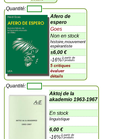
Quantité:
Afero de
espero
Goes
Non en stock
histoire,mouvement
espérantiste
±
6,00 €
à partir de
-16%
3 produits
5 critiques
évaluer
détails
Quantité:
Aktoj de la
akademio 1963-1967
En stock
linguistique
6,00 €
à partir de
-16%
3 produits