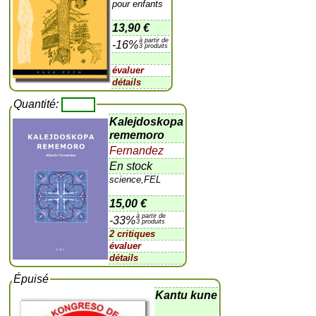
pour enfants
13,90 €
à partir de
-16%
3 produits
évaluer
détails
Quantité:
Kalejdoskopa
rememoro
Fernandez
En stock
science,FEL
15,00 €
à partir de
-33%
3 produits
2 critiques
évaluer
détails
Épuisé
Kantu kune