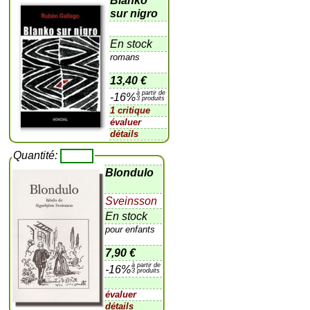
Blanko
sur nigro
En stock
romans
13,40 €
à partir de
-16%
3 produits
1 critique
évaluer
détails
Quantité:
Blondulo
Sveinsson
En stock
pour enfants
7,90 €
à partir de
-16%
3 produits
évaluer
détails