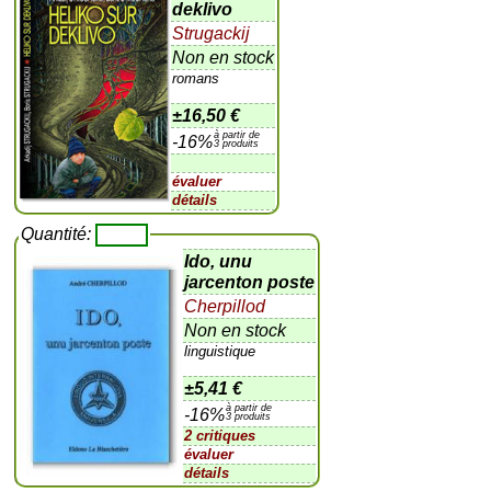
deklivo
Strugackij
Non en stock
romans
±
16,50 €
à partir de
-16%
3 produits
évaluer
détails
Quantité:
Ido, unu
jarcenton poste
Cherpillod
Non en stock
linguistique
±
5,41 €
à partir de
-16%
3 produits
2 critiques
évaluer
détails