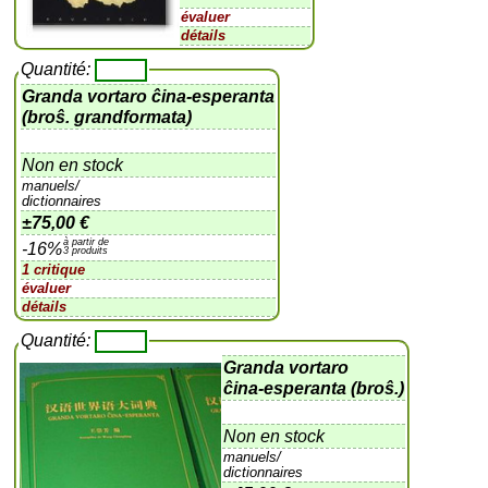
évaluer
détails
Quantité:
Granda vortaro ĉina-esperanta
(broŝ. grandformata)
Non en stock
manuels/
dictionnaires
±
75,00 €
à partir de
-16%
3 produits
1 critique
évaluer
détails
Quantité:
Granda vortaro
ĉina-esperanta (broŝ.)
Non en stock
manuels/
dictionnaires