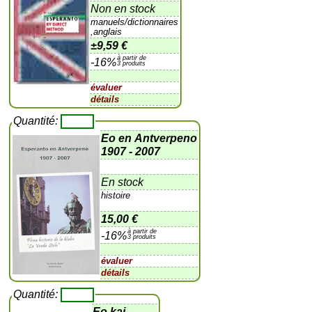
Non en stock
manuels/dictionnaires
,anglais
±
9,59 €
à partir de
-16%
3 produits
évaluer
détails
Quantité:
Eo en Antverpeno
1907 - 2007
En stock
histoire
15,00 €
à partir de
-16%
3 produits
évaluer
détails
Quantité:
Eo kaj