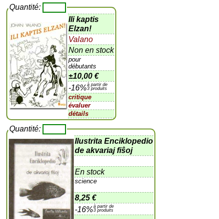
Quantité:
Ili kaptis
Elzan!
Valano
Non en stock
pour
débutants
±
10,00 €
à partir de
-16%
3 produits
critique
évaluer
détails
Quantité:
Ilustrita Enciklopedio
de akvariaj fiŝoj
En stock
science
8,25 €
à partir de
-16%
3 produits