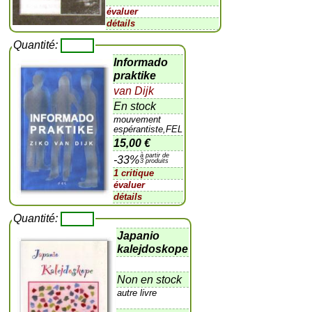
évaluer
détails
Quantité:
Informado
praktike
van Dijk
En stock
mouvement
espérantiste,FEL
15,00 €
à partir de
-33%
3 produits
1 critique
évaluer
détails
Quantité:
Japanio
kalejdoskope
Non en stock
autre livre