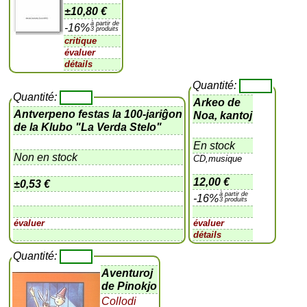
±
10,80 €
à partir de
-16%
3 produits
critique
évaluer
détails
Quantité:
Quantité:
Arkeo de
Antverpeno festas la 100-jariĝon
Noa, kantoj
de la Klubo "La Verda Stelo"
En stock
Non en stock
CD,musique
12,00 €
±
0,53 €
à partir de
-16%
3 produits
évaluer
évaluer
détails
Quantité:
Aventuroj
de Pinokjo
Collodi