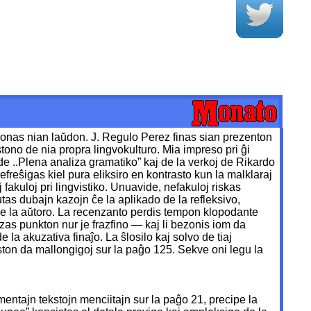
ezonas nian laŭdon. J. Regulo Perez finas sian prezenton
ono de nia propra lingvokulturo. Mia impreso pri ĝi
o de ..Plena analiza gramatiko” kaj de la verkoj de Rikardo
efreŝigas kiel pura eliksiro en kontrasto kun la malklaraj
fakuloj pri lingvistiko. Unuavide, nefakuloj riskas
tas dubajn kazojn ĉe la aplikado de la refleksivo,
oj de la aŭtoro. La recenzanto perdis tempon klopodante
 uzas punkton nur je frazfino — kaj li bezonis iom da
la akuzativa finaĵo. La ŝlosilo kaj solvo de tiaj
ston da mallongigoj sur la paĝo 125. Sekve oni legu la
mentajn tekstojn menciitajn sur la paĝo 21, precipe la