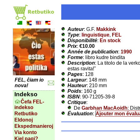
Auteur
: G.F.
Makkink
Type
:
linguistique
,
FEL
Disponibilité
:
En stock
Prix
:
€10.00
Année de publication
:
1990
Forme
: libro kudre bindita
Description
: La titolo de la ver
estas ravita!"
Pages
: 128
Largeur
: 148 mm
FEL, ĉiam io
Hauteur
: 210 mm
nova!
Poids
: 160 g
Indekso
ISBN
: 90-71205-39-8
Ĉefa FEL-
Critique
:
indekso
De
Garbhan MacAoidh
: Dis
Évaluation
:
Ajouter mon évalu
Retbutiko
Eldonoj
Ekspedmanieroj
Via konto
Kiel pagi?