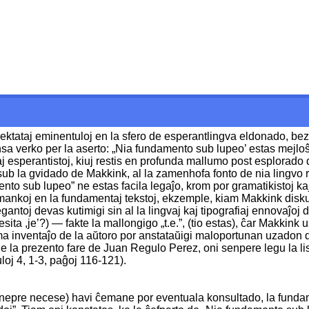
spektataj eminentuloj en la sfero de esperantlingva eldonado, b
a verko per la aserto: „Nia fundamento sub lupeo’ estas mejloŝt
araj esperantistoj, kiuj restis en profunda mallumo post esplorad
o, sub la gvidado de Makkink, al la zamenhofa fonto de nia lingvo r
o sub lupeo” ne estas facila legaĵo, krom por gramatikistoj kaj 
 mankoj en la fundamentaj tekstoj, ekzemple, kiam Makkink disku
legantoj devas kutimigi sin al la lingvaj kaj tipografiaj ennovaĵ
esita ,je’?) — fakte la mallongigo „t.e.”, (tio estas), ĉar Makkink
ema inventaĵo de la aŭtoro por anstataŭigi maloportunan uzadon de 
e la prezento fare de Juan Regulo Perez, oni senpere legu la li
loj 4, 1-3, paĝoj 116-121).
 ne nepre necese) havi ĉemane por eventuala konsultado, la funda