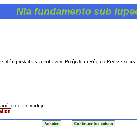
Nia fundamento sub lupe
ko sufiĉe priskribas la enhavon! Pri ĝi Juan Régulo-Perez skribis:
tranĉi gordiajn nodojn
ation