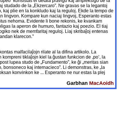
upeo” konsistas el detala pravigo kaj ampleksigo de la
 kaj studado de la „Ekzercaro”. Ne gravas se la legantoj
, kaj plie en la konkludo kaj la reguloj. Ekde la tempo de
ian lingvon. Kompare kun naciaj lingvoj, Esperanto estas
 estus nehoma. Evidente li bone rekonis, ke kvankam
ligas la aperon de humuro, fantazio kaj poezio. El tiaj
giko nek de memfaritaj reguloj. Liaj skribaĵoj entenas
randan klarecon.”
as malfacilaĵojn rilate al la difina artikolo. La
 kompreni tiklaĵojn kiel la ĝustan funkcion de ,po’, la
s post lupea studo de „Fundamento”, ke ĝi „meritas sian
o, bonsoneco kaj internacieco”. Li demonstras, ke „la
adoksan konvinkon ke ... Esperanto ne nur estas la plej
Garbhan
MacAoidh