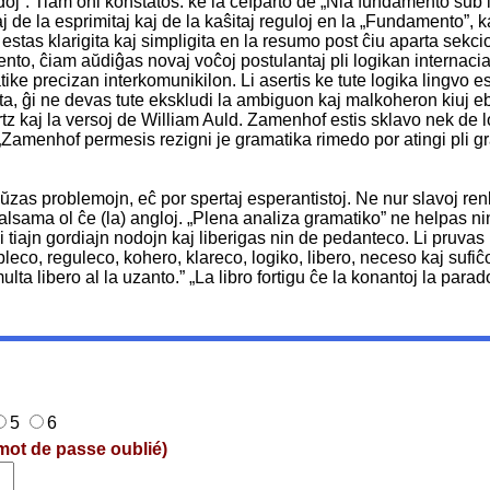
j”. Tiam oni konstatos. ke la ĉefparto de „Nia fundamento sub l
aj de la esprimitaj kaj de la kaŝitaj reguloj en la „Fundamento”,
tas klarigita kaj simpligita en la resumo post ĉiu aparta sekcio
rcento, ĉiam aŭdiĝas novaj voĉoj postulantaj pli logikan internac
ike precizan interkomunikilon. Li asertis ke tute logika lingvo
akta, ĝi ne devas tute ekskludi la ambiguon kaj malkoheron kiuj eb
z kaj la versoj de William Auld. Zamenhof estis sklavo nek de lo
. „Zamenhof permesis rezigni je gramatika rimedo por atingi pli g
s problemojn, eĉ por spertaj esperantistoj. Ne nur slavoj renkont
 malsama ol ĉe (la) angloj. „Plena analiza gramatiko” ne helpas nin
i tiajn gordiajn nodojn kaj liberigas nin de pedanteco. Li pruva
leco, reguleco, kohero, klareco, logiko, libero, neceso kaj sufiĉ
lta libero al la uzanto.” „La libro fortigu ĉe la konantoj la par
5
6
mot de passe oublié)