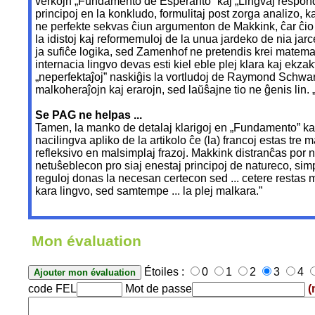
verkojn „Fundamento de Esperanto” kaj „Lingvaj respondo
principoj en la konkludo, formulitaj post zorga analizo, k
ne perfekte sekvas ĉiun argumenton de Makkink, ĉar ĉio es
la idistoj kaj reformemuloj de la unua jardeko de nia ja
ja sufiĉe logika, sed Zamenhof ne pretendis krei matemat
internacia lingvo devas esti kiel eble plej klara kaj ekz
„neperfektaĵoj” naskiĝis la vortludoj de Raymond Schwart
malkoheraĵojn kaj erarojn, sed laŭŝajne tio ne ĝenis lin
Se PAG ne helpas ...
Tamen, la manko de detalaj klarigoj en „Fundamento” kaŭza
nacilingva apliko de la artikolo ĉe (la) francoj estas tre
refleksivo en malsimplaj frazoj. Makkink distranĉas por n
netuŝeblecon pro siaj enestaj principoj de natureco, simp
reguloj donas la necesan certecon sed ... cetere restas mu
kara lingvo, sed samtempe ... la plej malkara.”
Mon évaluation
Étoiles :
0
1
2
3
4
code FEL
Mot de passe
(