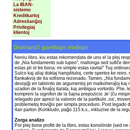
La IBAN-
sistemo
Kreditkartoj
Adresŝanĝoj
Privilegiaj
klientoj
Distranĉi gordiajn nodojn
Neniu libro, kiu estas rekomendata de unu el la plej re
de „Nia fundamento sub lupeo”, mallonga sed sufiĉe dens
estas pli ol tre bona: mi simple estas ravita!” Tiuj ordin
Sulco kaj aliaj doktaj harsplituloj, certe spertos ke reir
flankakvoj de tia sofisma rezonado. Tamen, „Nia fundament
devojiĝi en labirinto de argumentoj pri malkoheraĵoj kaj
uzadon de la finaĵoj ita/ata, kaj ambigua vortordo. Plie, 
kompreni la signifon de la ŝajna prepozicio ,te’ (ĉu mispr
relegado por aprezi la valoron de la partikulo ,na’, trov
problemetoj troviĝis per simpla proceduro. Post legado d
4an parton (Konkludo, paĝo 115 k.s., inkluzive de la regu
Zorga analizo
Por plej bone profiti de la libro, estas konsilinde (sed