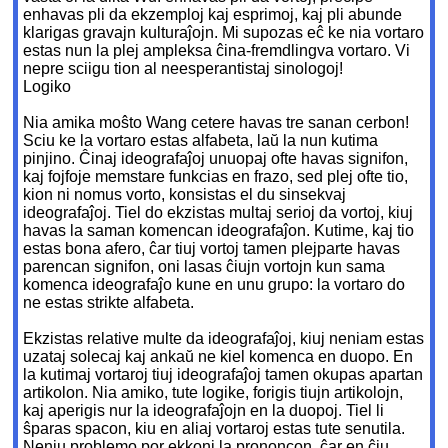
enhavas pli da ekzemploj kaj esprimoj, kaj pli abunde
klarigas gravajn kulturaĵojn. Mi supozas eĉ ke nia vortaro
estas nun la plej ampleksa ĉina-fremdlingva vortaro. Vi
nepre sciigu tion al neesperantistaj sinologoj!
Logiko
Nia amika moŝto Wang cetere havas tre sanan cerbon!
Sciu ke la vortaro estas alfabeta, laŭ la nun kutima
pinjino. Ĉinaj ideografaĵoj unuopaj ofte havas signifon,
kaj fojfoje memstare funkcias en frazo, sed plej ofte tio,
kion ni nomus vorto, konsistas el du sinsekvaj
ideografaĵoj. Tiel do ekzistas multaj serioj da vortoj, kiuj
havas la saman komencan ideografaĵon. Kutime, kaj tio
estas bona afero, ĉar tiuj vortoj tamen plejparte havas
parencan signifon, oni lasas ĉiujn vortojn kun sama
komenca ideografaĵo kune en unu grupo: la vortaro do
ne estas strikte alfabeta.
Ekzistas relative multe da ideografaĵoj, kiuj neniam estas
uzataj solecaj kaj ankaŭ ne kiel komenca en duopo. En
la kutimaj vortaroj tiuj ideografaĵoj tamen okupas apartan
artikolon. Nia amiko, tute logike, forigis tiujn artikolojn,
kaj aperigis nur la ideografaĵojn en la duopoj. Tiel li
ŝparas spacon, kiu en aliaj vortaroj estas tute senutila.
Neniu problemo por ekkoni la prononcon, ĉar en ĉiu