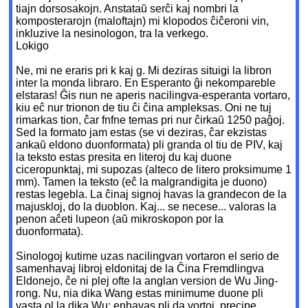
tiajn dorsosakojn. Anstataŭ serĉi kaj nombri la
komposterarojn (maloftajn) mi klopodos ĉiĉeroni vin,
inkluzive la nesinologon, tra la verkego.
Lokigo
Ne, mi ne eraris pri k kaj g. Mi deziras situigi la libron
inter la monda libraro. En Esperanto ĝi nekompareble
elstaras! Ĝis nun ne aperis nacilingva-esperanta vortaro,
kiu eĉ nur trionon de tiu ĉi ĉina ampleksas. Oni ne tuj
rimarkas tion, ĉar fnfne temas pri nur ĉirkaŭ 1250 paĝoj.
Sed la formato jam estas (se vi deziras, ĉar ekzistas
ankaŭ eldono duonformata) pli granda ol tiu de PIV, kaj
la teksto estas presita en literoj du kaj duone
ciceropunktaj, mi supozas (alteco de litero proksimume 1
mm). Tamen la teksto (eĉ la malgrandigita je duono)
restas legebla. La ĉinaj signoj havas la grandecon de la
majuskloj, do la duoblon. Kaj... se necese... valoras la
penon aĉeti lupeon (aŭ mikroskopon por la
duonformata).
Sinologoj kutime uzas nacilingvan vortaron el serio de
samenhavaj libroj eldonitaj de la Ĉina Fremdlingva
Eldonejo, ĉe ni plej ofte la anglan version de Wu Jing-
rong. Nu, nia dika Wang estas minimume duone pli
vasta ol la dika Wu: enhavas pli da vortoj, precipe