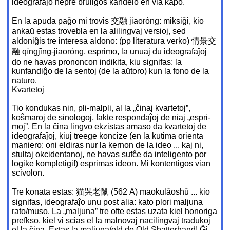
ideografaĵo nepre bruliĝos kandelo en via kapo.
En la apuda paĝo mi trovis 交融 jiāoróng: miksiĝi, kio
ankaŭ estas trovebla en la alilingvaj versioj, sed
aldoniĝis tre interesa aldono: (pp literatura verko) 情景交
融 qíngjǐng-jiāoróng, esprimo, la unuaj du ideografaĵoj
do ne havas prononcon indikita, kiu signifas: la
kunfandiĝo de la sentoj (de la aŭtoro) kun la fono de la
naturo.
Kvartetoj
Tio kondukas nin, pli-malpli, al la „ĉinaj kvartetoj”,
koŝmaroj de sinologoj, fakte respondaĵoj de niaj „espri-
moj”. En la ĉina lingvo ekzistas amaso da kvartetoj de
ideografaĵoj, kiuj treege koncize (en la kutima orienta
maniero: oni eldiras nur la kernon de la ideo ... kaj ni,
stultaj okcidentanoj, ne havas sufĉe da inteligento por
logike kompletigi!) esprimas ideon. Mi kontentigos vian
scivolon.
Tre konata estas: 猫哭老鼠 (562 A) māokūlǎoshǔ ... kio
signifas, ideografaĵo unu post alia: kato plori maljuna
rato/muso. La „maljuna” tre ofte estas uzata kiel honoriga
prefkso, kiel vi scias el la malnovaj nacilingvaj tradukoj
el la ĉina. Estas la maljuna/old de Old Shatterhand! Ĝi