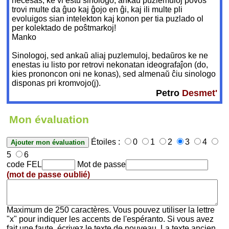
necesas, ke vi estu sinologo; ankaŭ puzlemuloj povos
trovi multe da ĝuo kaj ĝojo en ĝi, kaj ili multe pli
evoluigos sian intelekton kaj konon per tia puzlado ol
per kolektado de poŝtmarkoj!
Manko
Sinologoj, sed ankaŭ aliaj puzlemuloj, bedaŭros ke ne
enestas iu listo por retrovi nekonatan ideografaĵon (do,
kies prononcon oni ne konas), sed almenaŭ ĉiu sinologo
disponas pri kromvojo(j).
Petro
Desmet'
Mon évaluation
Étoiles :
0
1
2
3
4
5
6
code FEL
Mot de passe
(mot de passe oublié)
Maximum de 250 caractères. Vous pouvez utiliser la lettre
"x" pour indiquer les accents de l'espéranto. Si vous avez
fait une faute, écrivez le texte de nouveau. La texte ancien