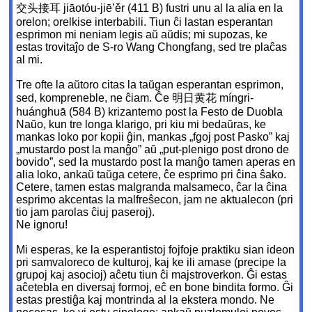
交头接耳 jiāotóu-jiē’ěr (411 B) fustri unu al la alia en la
orelon; orelkise interbabili. Tiun ĉi lastan esperantan
esprimon mi neniam legis aŭ aŭdis; mi supozas, ke
estas trovitaĵo de S-ro Wang Chongfang, sed tre plaĉas
al mi.
Tre ofte la aŭtoro citas la taŭgan esperantan esprimon,
sed, kompreneble, ne ĉiam. Ĉe 明日黄花 míngri-
huánghuā (584 B) krizantemo post la Festo de Duobla
Naŭo, kun tre longa klarigo, pri kiu mi bedaŭras, ke
mankas loko por kopii ĝin, mankas „fgoj post Pasko” kaj
„mustardo post la manĝo” aŭ „put-plenigo post drono de
bovido”, sed la mustardo post la manĝo tamen aperas en
alia loko, ankaŭ taŭga cetere, ĉe esprimo pri ĉina ŝako.
Cetere, tamen estas malgranda malsameco, ĉar la ĉina
esprimo akcentas la malfreŝecon, jam ne aktualecon (pri
tio jam parolas ĉiuj paseroj).
Ne ignoru!
Mi esperas, ke la esperantistoj fojfoje praktiku sian ideon
pri samvaloreco de kulturoj, kaj ke ili amase (precipe la
grupoj kaj asocioj) aĉetu tiun ĉi majstroverkon. Ĝi estas
aĉetebla en diversaj formoj, eĉ en bone bindita formo. Ĝi
estas prestiĝa kaj montrinda al la ekstera mondo. Ne