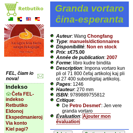
Granda vortaro
ĉina-esperanta
Auteur
: Wang
Chongfang
Type
:
manuels/dictionnaires
Disponibilité
:
Non en stock
Prix
:
±
€75.00
Année de publication
:
2007
Forme
: libro kudre bindita
Description
: Impona vortaro kun
FEL, ĉiam io
pli ol 71 800 ĉefaj artikoloj kaj pli
nova!
ol 27 400 subordigitaj artikoloj.
Pages
: 1246
Indekso
Hauteur
: 270 mm
Ĉefa FEL-
ISBN
: 9789889755812
indekso
Critique
:
Retbutiko
De
Petro Desmet'
: Jen vere
granda vortaro
Eldonoj
Évaluation
:
Ajouter mon
Ekspedmanieroj
évaluation
Via konto
Kiel pagi?