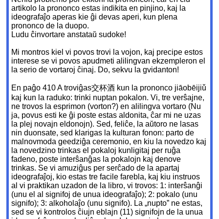
artikolo la prononco estas indikita en pinjino, kaj la
ideografaĵo aperas kie ĝi devas aperi, kun plena
prononco de la duopo.
Ludu ĉinvortare anstataŭ sudoke!
Mi montros kiel vi povos trovi la vojon, kaj precipe estos
interese se vi povos apudmeti alilingvan ekzempleron el
la serio de vortaroj ĉinaj. Do, sekvu la gvidanton!
En paĝo 410 A troviĝas交杯酒 kun la prononco jiāobēijiǔ
kaj kun la raduko: trinki nuptan pokalon. Vi, tre verŝajne,
ne trovos la esprimon (vorton?) en alilingva vortaro (Nu
ja, povus esti ke ĝi poste estas aldonita, ĉar mi ne uzas
la plej novajn eldonojn). Sed, feliĉe, la aŭtoro ne lasas
nin duonsate, sed klarigas la kulturan fonon: parto de
malnovmoda geedziĝa ceremonio, en kiu la novedzo kaj
la novedzino trinkas el pokaloj kunligitaj per ruĝa
fadeno, poste interŝanĝas la pokalojn kaj denove
trinkas. Se vi amuziĝus per serĉado de la apartaj
ideografaĵoj, kio estas tre facile farebla, kaj kiu instruos
al vi praktikan uzadon de la libro, vi trovos: 1: interŝanĝi
(unu el al signifoj de unua ideografaĵo); 2: pokalo (unu
signifo); 3: alkoholaĵo (unu signifo). La „nupto” ne estas,
sed se vi kontrolos ĉiujn eblajn (11) signifojn de la unua