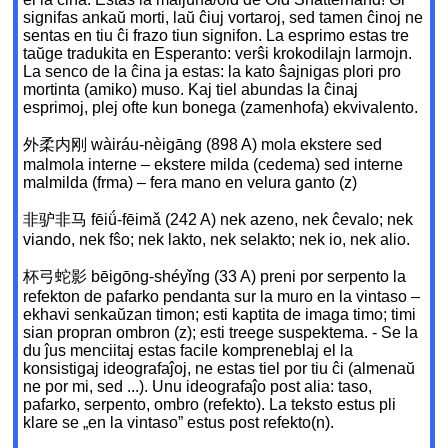
signifas ankaŭ morti, laŭ ĉiuj vortaroj, sed tamen ĉinoj ne
sentas en tiu ĉi frazo tiun signifon. La esprimo estas tre
taŭge tradukita en Esperanto: verŝi krokodilajn larmojn.
La senco de la ĉina ja estas: la kato ŝajnigas plori pro
mortinta (amiko) muso. Kaj tiel abundas la ĉinaj
esprimoj, plej ofte kun bonega (zamenhofa) ekvivalento.
外柔内刚 wàiráu-nèigāng (898 A) mola ekstere sed
malmola interne – ekstere milda (cedema) sed interne
malmilda (frma) – fera mano en velura ganto (z)
非驴非马 fēiǘ-fēimǎ (242 A) nek azeno, nek ĉevalo; nek
viando, nek fŝo; nek lakto, nek selakto; nek io, nek alio.
杯弓蛇影 bēigōng-shéyǐng (33 A) preni por serpento la
refekton de pafarko pendanta sur la muro en la vintaso –
ekhavi senkaŭzan timon; esti kaptita de imaga timo; timi
sian propran ombron (z); esti treege suspektema. - Se la
du ĵus menciitaj estas facile kompreneblaj el la
konsistigaj ideografaĵoj, ne estas tiel por tiu ĉi (almenaŭ
ne por mi, sed ...). Unu ideografaĵo post alia: taso,
pafarko, serpento, ombro (refekto). La teksto estus pli
klare se „en la vintaso” estus post refekto(n).