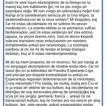
kiam mi vere havis ekzempleron de la librego en la
manoj kaj iom trafoliumis ĝin, mi ne plu zorgis pri
pasintjara neĝo. Mi nun zorgis pri sekvontjara neĝo! Kiel
klarigi al la samideanaro senscia pri la ĉina lingvo, la
eksterordinarecon de la nova vortaro? Mi klopodos, kaj
ĉar mi estas okcidentano mi ne suferos tro pezan
modestecon. La orienta etiketo ja ne permesus sufĉan
fanfaronadon, sed mi estas eksterulo (eĉ mia edzino,
japana, ne povos bremsi min). Sed mi devos klopodi
sukcesi transdoni mian entuziasmon en maniero
komprenebla ankaŭ por nesinologoj. La sinologoj
pardonu al mi, ke mi de tempo al tempo klarigos
detalojn, kiuj al ili estas memkompreneblaj.
Mi do tuj mem proponis, ke mi recenzu. Ne por havigi al
mi senpagan ekzempleron de relative kosta libro, ĉar mi
lasos ĝin en la biblioteko de Flandra Esperanto-Ligo,
sed precipe por klopodi kontraŭbatali la ankaŭ en
Esperantujo regantan diskriminacion de la minoritatoj.
Ĉinoj minoritato? Pro multaj, tre multaj, kialoj jes! Ĉiu el
ni ja estas iel viktimo de sia kulturo, kaj okcidentanoj ne
liberiĝas de siaj dorsosakoj plenaj de (antaŭ)juĝoj kaj
scioj pri sia (angla, germana, franca ... ankaŭ ĉe ne
tianacianoj!) kulturo, kaj ne hontas pro sia nescio pri aliaj
kulturoj. Jes, vole-nevole, ankaŭ esperantistoj portas