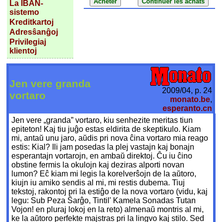
La IBAN-
sistemo
Kreditkartoj
Adresŝanĝoj
Privilegiaj
klientoj
Jen vere granda
2009/04, p. 24
vortaro
monato.be
,
esperanto.cn
Jen vere „granda” vortaro, kiu senhezite meritas tiun
epiteton! Kaj tiu juĝo estas eldirita de skeptikulo. Kiam
mi, antaŭ unu jaro, aŭdis pri nova ĉina vortaro mia reago
estis: Kial? Ili jam posedas la plej vastajn kaj bonajn
esperantajn vortarojn, en ambaŭ direktoj. Ĉu iu ĉino
obstine fermis la okulojn kaj deziras alporti novan
lumon? Eĉ kiam mi legis la korelverŝojn de la aŭtoro,
kiujn iu amiko sendis al mi, mi restis dubema. Tiuj
tekstoj, rakontoj pri la estiĝo de la nova vortaro (vidu, kaj
legu: Sub Peza Ŝarĝo, Tintil' Kamela Sonadas Tutan
Vojon! en pluraj lokoj en la reto) almenaŭ montris al mi,
ke la aŭtoro perfekte majstras pri la lingvo kaj stilo. Sed