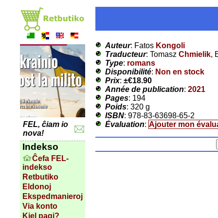
Auteur
: Fatos
Kongoli
Traducteur
: Tomasz
Chmielik
, 
Type
:
romans
Disponibilité
:
Non en stock
Prix
:
±
€18.90
Année de publication
:
2021
Pages
: 194
Poids
: 320 g
ISBN
: 978-83-63698-65-2
Évaluation
:
Ajouter mon évalu
FEL, ĉiam io
nova!
Indekso
Ĉefa FEL-
indekso
Retbutiko
Eldonoj
Ekspedmanieroj
Via konto
Kiel pagi?