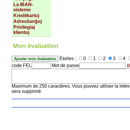
La IBAN-
sistemo
Kreditkartoj
Adresŝanĝoj
Privilegiaj
klientoj
Mon évaluation
Étoiles :
0
1
2
3
4
code FEL
Mot de passe
(
Maximum de 250 caractères. Vous pouvez utiliser la lettre 
sera supprimé.