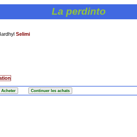
La perdinto
Bardhyl
Selimi
ation