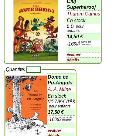
Ĉiuj
Superherooj
Thuram
,
Camus
En stock
B.D.,pour
enfants
14,50 €
à partir de
-16%
3 produits
évaluer
détails
Quantité:
Domo ĉe
Pu-Angulo
A. A. Milne
En stock
NOUVEAUTÉS
,pour enfants
17,50 €
à partir de
-16%
3 produits
évaluer
détails