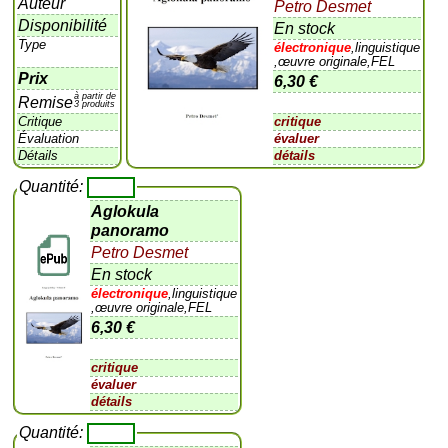
Auteur
Petro Desmet
Disponibilité
En stock
Type
électronique
,linguistique
,œuvre originale,FEL
Prix
6,30 €
à partir de
Remise
3 produits
Critique
critique
Évaluation
évaluer
Détails
détails
Quantité:
Aglokula
panoramo
Petro Desmet
En stock
électronique
,linguistique
,œuvre originale,FEL
6,30 €
critique
évaluer
détails
Quantité: