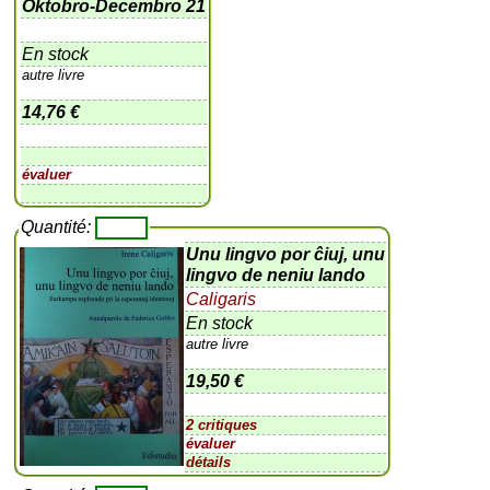
Oktobro-Decembro 21
En stock
autre livre
14,76 €
évaluer
Quantité:
Unu lingvo por ĉiuj, unu
lingvo de neniu lando
Caligaris
En stock
autre livre
19,50 €
2 critiques
évaluer
détails