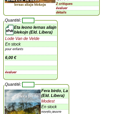
2 critiques
évaluer
détails
Quantité:
Eta leono lernas aliajn
blekojn (Eld. Libera)
Lode Van de Velde
En stock
pour enfants
6,00 €
évaluer
Quantité:
Fera birdo, La
(Eld. Libera)
Modest
En stock
novelo,œuvre