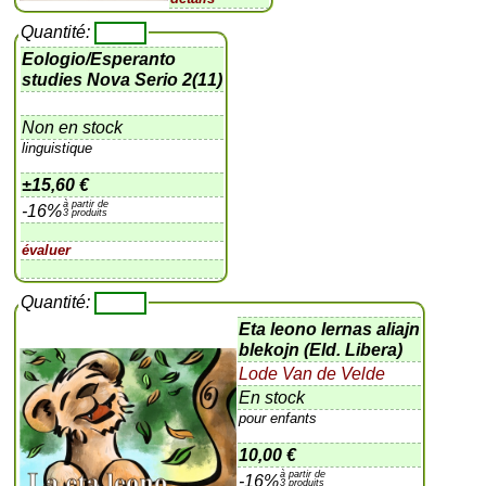
Quantité:
Eologio/Esperanto
studies Nova Serio 2(11)
Non en stock
linguistique
±
15,60 €
à partir de
-16%
3 produits
évaluer
Quantité:
Eta leono lernas aliajn
blekojn (Eld. Libera)
Lode Van de Velde
En stock
pour enfants
10,00 €
à partir de
-16%
3 produits