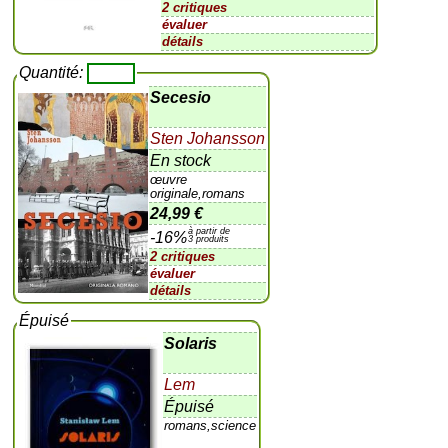
2 critiques
évaluer
détails
Quantité:
Secesio
Sten Johansson
En stock
œuvre
originale,romans
24,99 €
à partir de
-16%
3 produits
2 critiques
évaluer
détails
Épuisé
Solaris
Lem
Épuisé
romans,science