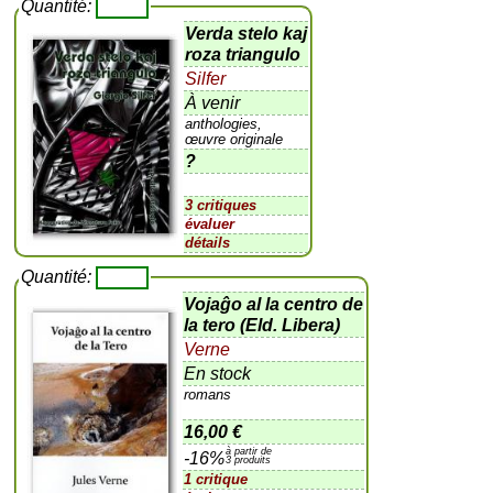
Quantité:
Verda stelo kaj
roza triangulo
Silfer
À venir
anthologies,
œuvre originale
?
3 critiques
évaluer
détails
Quantité:
Vojaĝo al la centro de
la tero (Eld. Libera)
Verne
En stock
romans
16,00 €
à partir de
-16%
3 produits
1 critique