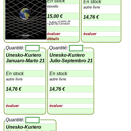
En stock
En stock
novelo
autre livre
15,00 €
14,76 €
à partir de
-16%
3 produits
évaluer
évaluer
détails
Quantité:
Quantité:
Unesko-Kuriero
Unesko-Kuriero
Januaro-Marto 21
Julio-Septembro 21
En stock
En stock
autre livre
autre livre
14,76 €
14,76 €
évaluer
évaluer
Quantité:
Unesko-Kuriero