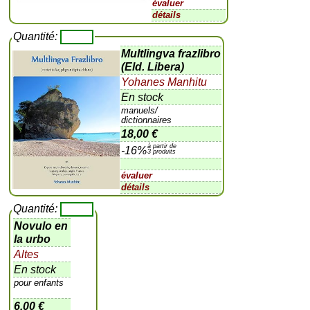
évaluer
détails
Quantité:
Multlingva frazlibro
(Eld. Libera)
Yohanes Manhitu
En stock
manuels/
dictionnaires
18,00 €
à partir de
-16%
3 produits
évaluer
détails
Quantité:
Novulo en
la urbo
Altes
En stock
pour enfants
6,00 €