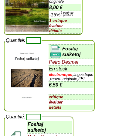
originale
8,00 €
à partir de
-16%
3 produits
1 critique
évaluer
détails
Quantité:
Fositaj
sulketoj
Petro Desmet
En stock
électronique
,linguistique
,œuvre originale,FEL
6,50 €
critique
évaluer
détails
Quantité:
Fositaj
sulketoj