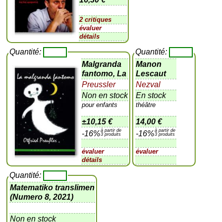
2 critiques
évaluer
détails
Quantité:
Quantité:
Malgranda
Manon
fantomo, La
Lescaut
Preussler
Nezval
Non en stock
En stock
pour enfants
théâtre
±
10,15 €
14,00 €
à partir de
à partir de
-16%
-16%
3 produits
3 produits
évaluer
évaluer
détails
Quantité:
Matematiko translimen
(Numero 8, 2021)
Non en stock