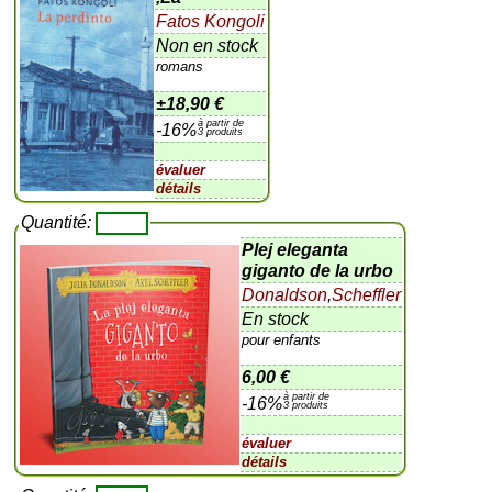
Fatos Kongoli
Non en stock
romans
±
18,90 €
à partir de
-16%
3 produits
évaluer
détails
Quantité:
Plej eleganta
giganto de la urbo
Donaldson
,
Scheffler
En stock
pour enfants
6,00 €
à partir de
-16%
3 produits
évaluer
détails