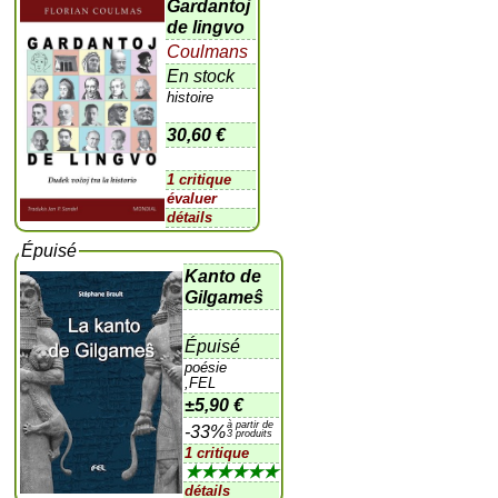
Gardantoj
de lingvo
Coulmans
En stock
histoire
30,60 €
1 critique
évaluer
détails
Épuisé
Kanto de
Gilgameŝ
Épuisé
poésie
,FEL
±
5,90 €
à partir de
-33%
3 produits
1 critique
★★★★★★
détails