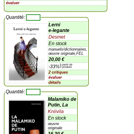
évaluer
Quantité:
Lerni
e-legante
Desmet
En stock
manuels/dictionnaires,
œuvre originale,FEL
20,00 €
à partir de
-33%
3 produits
2 critiques
évaluer
détails
Quantité:
Malamiko de
Putin, La
Kniivila
En stock
œuvre
originale
16,30 €