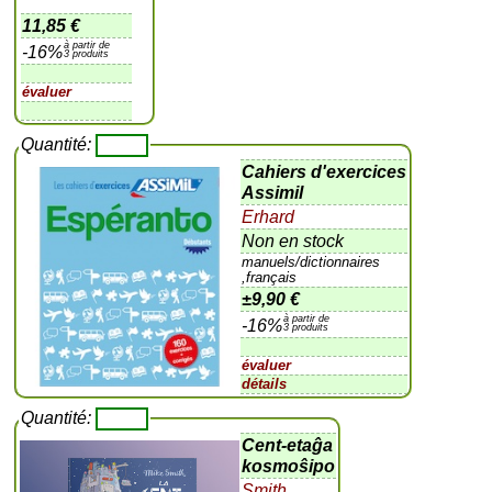
11,85 €
à partir de
-16%
3 produits
évaluer
Quantité:
Cahiers d'exercices
Assimil
Erhard
Non en stock
manuels/dictionnaires
,français
±
9,90 €
à partir de
-16%
3 produits
évaluer
détails
Quantité:
Cent-etaĝa
kosmoŝipo
Smith