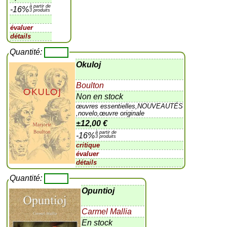
à partir de
-16%
3 produits
évaluer
détails
Quantité:
Okuloj
Boulton
Non en stock
œuvres essentielles,NOUVEAUTÉS
,novelo,œuvre originale
±
12,00 €
à partir de
-16%
3 produits
critique
évaluer
détails
Quantité:
Opuntioj
Carmel Mallia
En stock