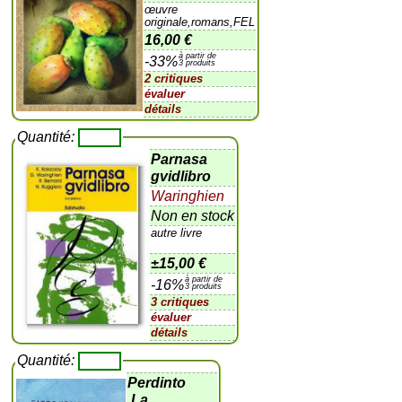
œuvre
originale,romans,FEL
16,00 €
à partir de
-33%
3 produits
2 critiques
évaluer
détails
Quantité:
Parnasa
gvidlibro
Waringhien
Non en stock
autre livre
±
15,00 €
à partir de
-16%
3 produits
3 critiques
évaluer
détails
Quantité:
Perdinto
,La