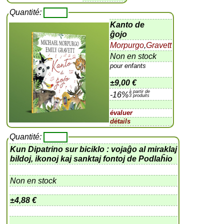
Quantité:
Kanto de
ĝojo
Morpurgo
,
Gravett
Non en stock
pour enfants
±
9,00 €
à partir de
-16%
3 produits
évaluer
détails
Quantité:
Kun Dipatrino sur biciklo : vojaĝo al miraklaj
bildoj, ikonoj kaj sanktaj fontoj de Podlaĥio
Non en stock
±
4,88 €