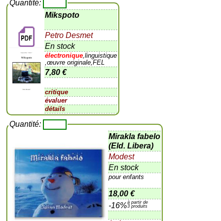
Quantité:
Mikspoto
Petro Desmet
En stock
électronique
,linguistique
,œuvre originale,FEL
7,80 €
critique
évaluer
détails
Quantité:
Mirakla fabelo
(Eld. Libera)
Modest
En stock
pour enfants
18,00 €
à partir de
-16%
3 produits