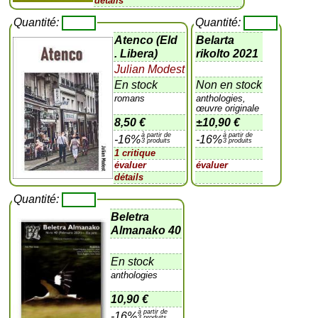
détails
Quantité:
Quantité:
Atenco (Eld
Belarta
. Libera)
rikolto 2021
Julian Modest
En stock
Non en stock
romans
anthologies,
œuvre originale
8,50 €
±
10,90 €
à partir de
à partir de
-16%
-16%
3 produits
3 produits
1 critique
évaluer
évaluer
détails
Quantité:
Beletra
Almanako 40
En stock
anthologies
10,90 €
à partir de
-16%
3 produits