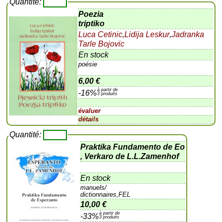
Quantité:
Poezia
triptiko
Luca Cetinic
,
Lidija Leskur
,
Jadranka
Tarle Bojovic
En stock
poésie
6,00 €
à partir de
-16%
3 produits
évaluer
détails
Quantité:
Praktika Fundamento de Eo
, Verkaro de L.L.Zamenhof
En stock
manuels/
dictionnaires,FEL
10,00 €
à partir de
-33%
3 produits