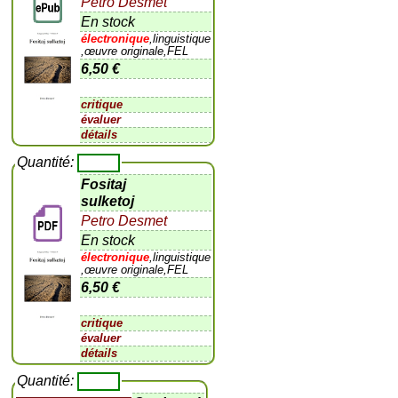
Petro Desmet
En stock
électronique
,linguistique
,œuvre originale,FEL
6,50 €
critique
évaluer
détails
Quantité:
Fositaj
sulketoj
Petro Desmet
En stock
électronique
,linguistique
,œuvre originale,FEL
6,50 €
critique
évaluer
détails
Quantité: