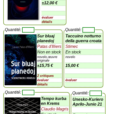
±
12,00 €
évaluer
détails
Quantité:
Quantité:
Sur bluaj
Taccuino notturno
planedoj
della guerra croata
Patas d'Illiers
Stimec
Non en stock
En stock
novelo,œuvre
novelo
originale
±
15,75 €
15,00 €
2 critiques
évaluer
évaluer
détails
Quantité:
Quantité:
Tempo kurba
Unesko-Kuriero
en Krems
Aprilo-Junio 21
Claudio Magris