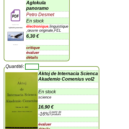
Aglokula
panoramo
Petro Desmet
En stock
électronique
,linguistique
,œuvre originale,FEL
6,30 €
critique
évaluer
détails
Quantité:
Aktoj de Internacia Scienca
Akademio Comenius vol2
En stock
science
16,90 €
à partir de
-16%
3 produits
évaluer