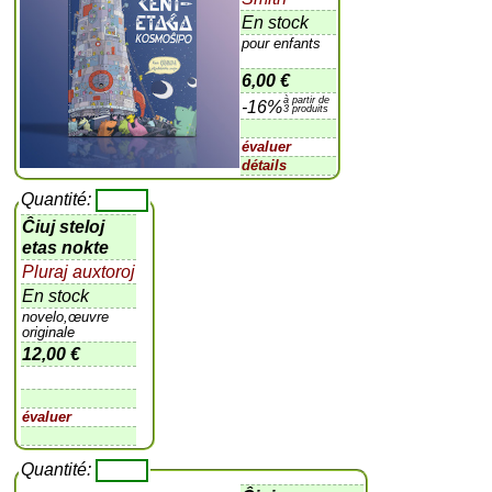
En stock
pour enfants
6,00 €
à partir de
-16%
3 produits
évaluer
détails
Quantité:
Ĉiuj steloj
etas nokte
Pluraj auxtoroj
En stock
novelo,œuvre
originale
12,00 €
évaluer
Quantité: