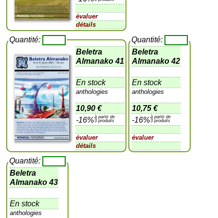
évaluer
détails
Quantité:
Quantité:
Beletra
Beletra
Almanako 41
Almanako 42
En stock
En stock
anthologies
anthologies
10,90 €
10,75 €
à partir de
à partir de
-16%
-16%
3 produits
3 produits
évaluer
évaluer
détails
Quantité:
Beletra
Almanako 43
En stock
anthologies