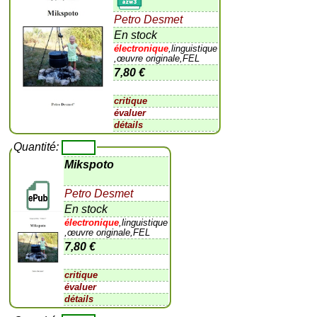
Petro Desmet
En stock
électronique
,linguistique
,œuvre originale,FEL
7,80 €
critique
évaluer
détails
Quantité:
Mikspoto
Petro Desmet
En stock
électronique
,linguistique
,œuvre originale,FEL
7,80 €
critique
évaluer
détails