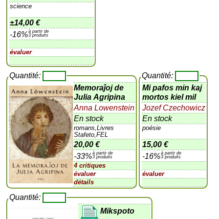
science
±
14,00 €
à partir de
-16%
3 produits
évaluer
Quantité:
Quantité:
Memoraĵoj de
Mi pafos min kaj
Julia Agripina
mortos kiel mil
Anna Lowenstein
Jozef Czechowicz
En stock
En stock
romans,Livres
poésie
Stafeto,FEL
20,00 €
15,00 €
à partir de
à partir de
-33%
-16%
3 produits
3 produits
4 critiques
évaluer
évaluer
détails
Quantité:
Mikspoto