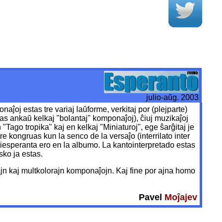
julio-aŭg. 2003
ĵoj estas tre variaj laŭforme, verkitaj por (plejparte)
as ankaŭ kelkaj "bolantaj" komponaĵoj), ĉiuj muzikaĵoj
"Tago tropika" kaj en kelkaj "Miniaturoj", ege ŝarĝitaj je
 kongruas kun la senco de la versaĵo (interrilato inter
priesperanta ero en la albumo. La kantointerpretado estas
sko ja estas.
ajn kaj multkolorajn komponaĵojn. Kaj fine por ajna homo
Pavel
Moĵajev