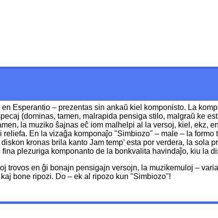
 en Esperantio – prezentas sin ankaŭ kiel komponisto. La kompona
sspecaj (dominas, tamen, malrapida pensiga stilo, malgraŭ ke est
amen, la muziko ŝajnas eĉ iom malhelpi al la versoj, kiel, ekz, en 
reliefa. En la vizaĝa komponaĵo "Simbiozo" – male – la formo tre
a diskon kronas brila kanto Jam temp’ esta por verdera, la sola 
el fina plezuriga komponanto de la bonkvalita havindaĵo, kiu la di
oj trovos en ĝi bonajn pensigajn versojn, la muzikemuloj – vari
i kaj bone ripozi. Do – ek al ripozo kun "Simbiozo"!