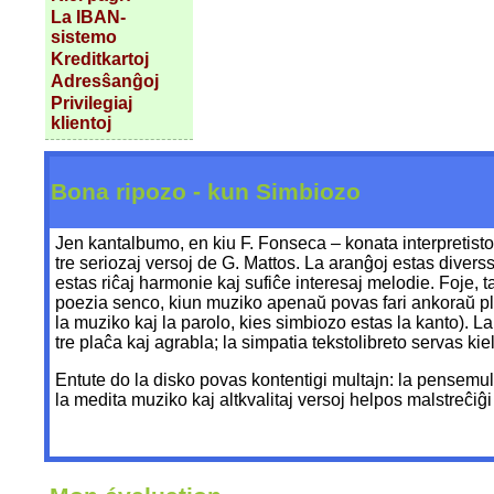
La IBAN-
sistemo
Kreditkartoj
Adresŝanĝoj
Privilegiaj
klientoj
Bona ripozo - kun Simbiozo
Jen kantalbumo, en kiu F. Fonseca – konata interpretisto
tre seriozaj versoj de G. Mattos. La aranĝoj estas diver
estas riĉaj harmonie kaj sufiĉe interesaj melodie. Foje, t
poezia senco, kiun muziko apenaŭ povas fari ankoraŭ pli 
la muziko kaj la parolo, kies simbiozo estas la kanto). L
tre plaĉa kaj agrabla; la simpatia tekstolibreto servas ki
Entute do la disko povas kontentigi multajn: la pensemul
la medita muziko kaj altkvalitaj versoj helpos malstreĉiĝ