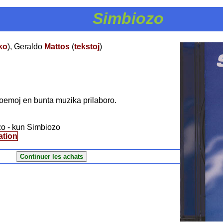
Simbiozo
ko
), Geraldo
Mattos
(
tekstoj
)
poemoj en bunta muzika prilaboro.
zo - kun Simbiozo
ation