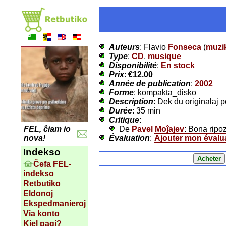
Auteurs
: Flavio
Fonseca
(
muzi
Type
:
CD
,
musique
Disponibilité
:
En stock
Prix
:
€12.00
Année de publication
:
2002
Forme
: kompakta_disko
Description
: Dek du originalaj 
Durée
: 35 min
Critique
:
De
Pavel Moĵajev
: Bona ripo
FEL, ĉiam io
Évaluation
:
Ajouter mon évalu
nova!
Indekso
Ĉefa FEL-
indekso
Retbutiko
Eldonoj
Ekspedmanieroj
Via konto
Kiel pagi?