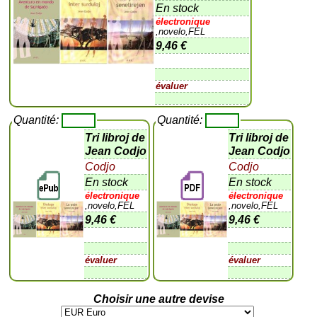
En stock
électronique
,novelo,FEL
9,46 €
évaluer
Quantité:
Quantité:
Tri libroj de
Tri libroj de
Jean Codjo
Jean Codjo
Codjo
Codjo
En stock
En stock
électronique
électronique
,novelo,FEL
,novelo,FEL
9,46 €
9,46 €
évaluer
évaluer
Choisir une autre devise