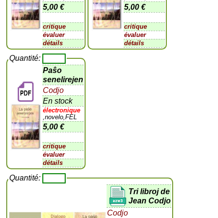
5,00 €
5,00 €
critique
critique
évaluer
évaluer
détails
détails
Quantité:
Paŝo
senelirejen
Codjo
En stock
électronique
,novelo,FEL
5,00 €
critique
évaluer
détails
Quantité:
Tri libroj de
Jean Codjo
Codjo