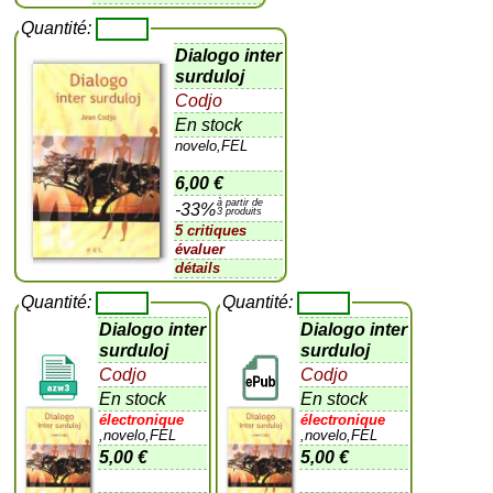
Quantité:
Dialogo inter
surduloj
Codjo
En stock
novelo,FEL
6,00 €
à partir de
-33%
3 produits
5 critiques
évaluer
détails
Quantité:
Quantité:
Dialogo inter
Dialogo inter
surduloj
surduloj
Codjo
Codjo
En stock
En stock
électronique
électronique
,novelo,FEL
,novelo,FEL
5,00 €
5,00 €