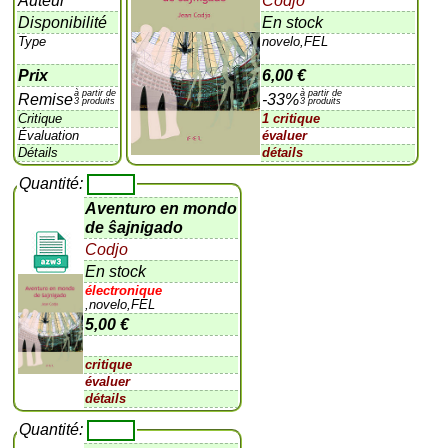
Auteur
Codjo
Disponibilité
En stock
Type
novelo,FEL
Prix
6,00 €
à partir de
à partir de
Remise
-33%
3 produits
3 produits
Critique
1 critique
Évaluation
évaluer
Détails
détails
Quantité:
Aventuro en mondo
de ŝajnigado
Codjo
En stock
électronique
,novelo,FEL
5,00 €
critique
évaluer
détails
Quantité: