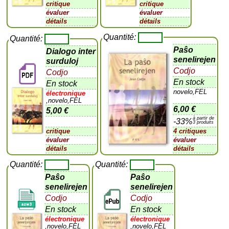
critique
critique
évaluer
évaluer
détails
détails
Quantité:
Quantité:
Paŝo
Dialogo inter
senelirejen
surduloj
Codjo
Codjo
En stock
En stock
novelo,FEL
électronique
,novelo,FEL
6,00 €
5,00 €
à partir de
-33%
3 produits
critique
4 critiques
évaluer
évaluer
détails
détails
Quantité:
Quantité:
Paŝo
Paŝo
senelirejen
senelirejen
Codjo
Codjo
En stock
En stock
électronique
électronique
,novelo,FEL
,novelo,FEL