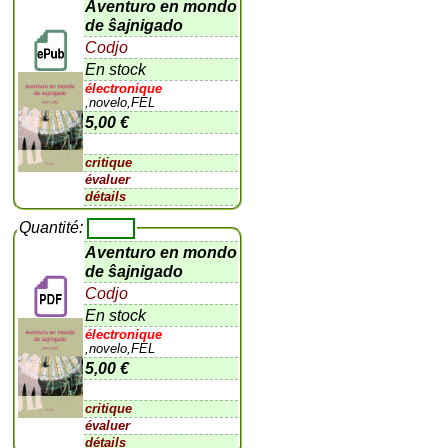
Aventuro en mondo
de ŝajnigado
Codjo
En stock
électronique
,novelo,FEL
5,00 €
critique
évaluer
détails
Quantité:
Aventuro en mondo
de ŝajnigado
Codjo
En stock
électronique
,novelo,FEL
5,00 €
critique
évaluer
détails