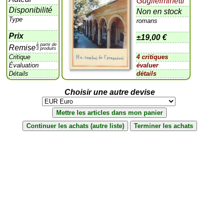
Guglielminetti
Disponibilité
Non en stock
Type
romans
Prix
±
19,00 €
à partir de
Remise
3 produits
Critique
4 critiques
Évaluation
évaluer
Détails
détails
Choisir une autre devise