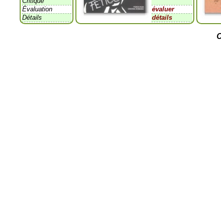
Critique
Évaluation
évaluer
Détails
détails
C