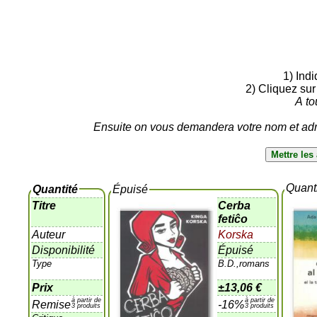
1) Ind
2) Cliquez sur
A to
Ensuite on vous demandera votre nom et adre
Quant
Quantité
Épuisé
Titre
Cerba
fetiĉo
Auteur
Korska
Disponibilité
Épuisé
Type
B.D.,romans
Prix
±
13,06 €
à partir de
à partir de
Remise
-16%
3 produits
3 produits