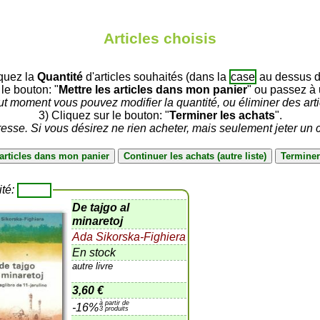
Articles choisis
iquez la
Quantité
d'articles souhaités (dans la
case
au dessus du
 le bouton: "
Mettre les articles dans mon panier
" ou passez à u
ut moment vous pouvez modifier la quantité, ou éliminer des arti
3) Cliquez sur le bouton: "
Terminer les achats
".
sse. Si vous désirez ne rien acheter, mais seulement jeter un c
ité:
De tajgo al
minaretoj
Ada Sikorska-Fighiera
En stock
autre livre
3,60 €
à partir de
-16%
3 produits