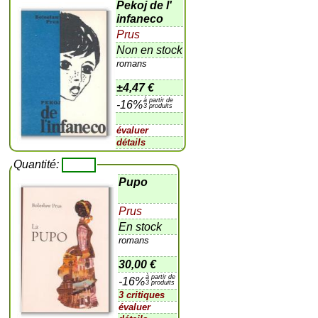
Pekoj de l'
infaneco
Prus
Non en stock
romans
±
4,47 €
à partir de
-16%
3 produits
évaluer
détails
Quantité:
Pupo
Prus
En stock
romans
30,00 €
à partir de
-16%
3 produits
3 critiques
évaluer