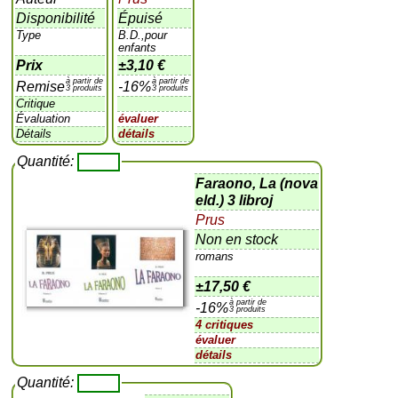
Disponibilité
Épuisé
Type
B.D.,pour
enfants
Prix
±
3,10 €
à partir de
à partir de
Remise
-16%
3 produits
3 produits
Critique
Évaluation
évaluer
Détails
détails
Quantité:
Faraono, La (nova
eld.) 3 libroj
Prus
Non en stock
romans
±
17,50 €
à partir de
-16%
3 produits
4 critiques
évaluer
détails
Quantité: