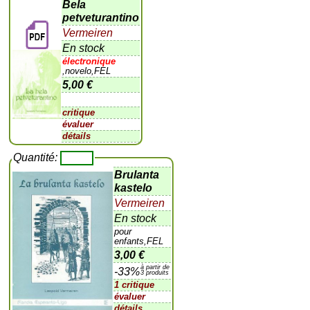
Bela
petveturantino
Vermeiren
En stock
électronique
,novelo,FEL
5,00 €
critique
évaluer
détails
Quantité:
Brulanta
kastelo
Vermeiren
En stock
pour
enfants,FEL
3,00 €
à partir de
-33%
3 produits
1 critique
évaluer
détails