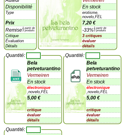
Auteur
Vermeiren
Disponibilité
En stock
Type
erotisme,
novelo,FEL
Prix
7,20 €
à partir de
à partir de
Remise
-33%
3 produits
3 produits
Critique
3 critiques
Évaluation
évaluer
Détails
détails
Quantité:
Quantité:
Bela
Bela
petveturantino
petveturantino
Vermeiren
Vermeiren
En stock
En stock
électronique
électronique
,novelo,FEL
,novelo,FEL
5,00 €
5,00 €
critique
critique
évaluer
évaluer
détails
détails
Quantité: