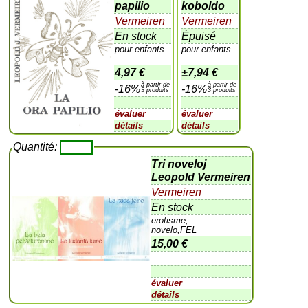
papilio
koboldo
Vermeiren
Vermeiren
En stock
Épuisé
pour enfants
pour enfants
4,97 €
±
7,94 €
à partir de
à partir de
-16%
-16%
3 produits
3 produits
évaluer
évaluer
détails
détails
Quantité:
Tri noveloj
Leopold Vermeiren
Vermeiren
En stock
erotisme,
novelo,FEL
15,00 €
évaluer
détails