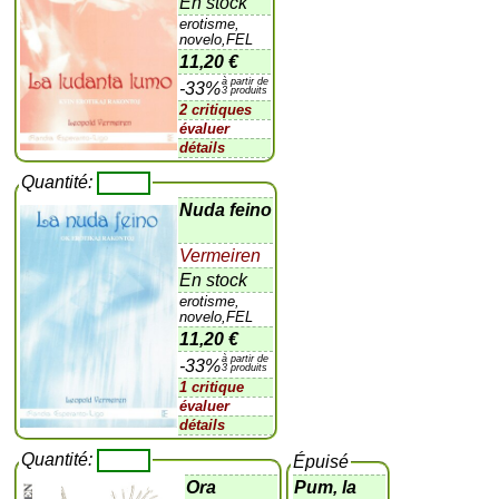
En stock
erotisme,
novelo,FEL
11,20 €
à partir de
-33%
3 produits
2 critiques
évaluer
détails
Quantité:
Nuda feino
Vermeiren
En stock
erotisme,
novelo,FEL
11,20 €
à partir de
-33%
3 produits
1 critique
évaluer
détails
Quantité:
Épuisé
Ora
Pum, la