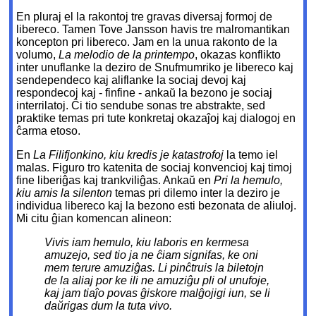
En pluraj el la rakontoj tre gravas diversaj formoj de
libereco. Tamen Tove Jansson havis tre malromantikan
koncepton pri libereco. Jam en la unua rakonto de la
volumo,
La melodio de la printempo
, okazas konflikto
inter unuflanke la deziro de Snufmumriko je libereco kaj
sendependeco kaj aliflanke la sociaj devoj kaj
respondecoj kaj - finfine - ankaŭ la bezono je sociaj
interrilatoj. Ĉi tio sendube sonas tre abstrakte, sed
praktike temas pri tute konkretaj okazaĵoj kaj dialogoj en
ĉarma etoso.
En
La Filifjonkino, kiu kredis je katastrofoj
la temo iel
malas. Figuro tro katenita de sociaj konvencioj kaj timoj
fine liberiĝas kaj trankviliĝas. Ankaŭ en
Pri la hemulo,
kiu amis la silenton
temas pri dilemo inter la deziro je
individua libereco kaj la bezono esti bezonata de aliuloj.
Mi citu ĝian komencan alineon:
Vivis iam hemulo, kiu laboris en kermesa
amuzejo, sed tio ja ne ĉiam signifas, ke oni
mem terure amuziĝas. Li pinĉtruis la biletojn
de la aliaj por ke ili ne amuziĝu pli ol unufoje,
kaj jam tiaĵo povas ĝiskore malĝojigi iun, se li
daŭrigas dum la tuta vivo.