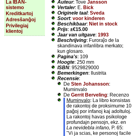
Auteur
: Tove
Jansson
La IBAN-
Vertaler
: E.
Bick
sistemo
Originele taal
:
Sveda
Kreditkartoj
Soort
:
voor kinderen
Adresŝanĝoj
Beschikbaar
:
Niet in stock
Privilegiaj
Prijs
:
±
€15.00
klientoj
Jaar van uitgave
:
1993
Beschrijving
: Furoraĵo de la
skandinava infanlibra merkato;
kun glosaro.
Pagina's
: 109
Hoogte
: 250 mm
ISBN
: 9529829000
Bemerkingen
: Ilustrita
Recensie
:
De
Sten Johansson
:
Muminvalo
De
Gerrit Berveling
: Recenzo
Muminvalo
: La libro konsistas
de rakontoj de proksimume 10
paĝoj por infanoj kaj adoltuloj.
La rakontoj havas psikologe
profundajn pensojn, ekz. en
La nevidebla infano,
P. 65:
"Vi ja scias, ke personoj facile