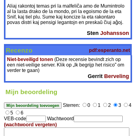
Aliaj rakontoj temas pri la malfeliĉa amo de Mumintrolo
al la lasta drako de la mondo, pri la egoismo de la eta
Snif, kaj tiel plu. Sume kaj koncize la eta rakontaro
povas distri kaj pensigi legantojn en preskaŭ ĉiuj aĝoj.
Sten
Johansson
Recenzo
pdf:esperanto.net
Niet-beveiligd tonen
(Deze recensie bevindt zich op
een niet-veilige server. Klik op „Ik begrijp het risico” om
verder te gaan)
Gerrit
Berveling
Mijn beoordeling
Sterren:
0
1
2
3
4
5
6
VEB-code
Wachtwoord
(wachtwoord vergeten)