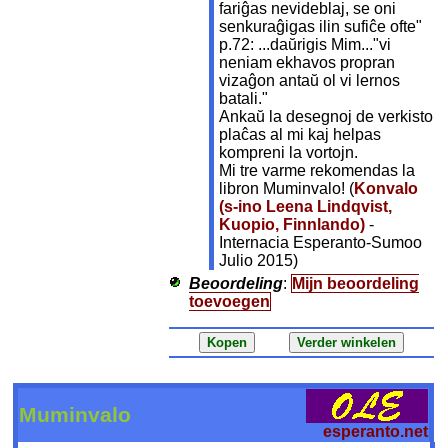
fariĝas nevideblaj, se oni
senkuraĝigas ilin sufiĉe ofte"
p.72: ...daŭrigis Mim..."vi
neniam ekhavos propran
vizaĝon antaŭ ol vi lernos
batali."
Ankaŭ la desegnoj de verkisto
plaĉas al mi kaj helpas
kompreni la vortojn.
Mi tre varme rekomendas la
libron Muminvalo! (
Konvalo
(s-ino Leena Lindqvist,
Kuopio, Finnlando)
-
Internacia Esperanto-Sumoo
Julio 2015)
Beoordeling
:
Mijn beoordeling
toevoegen
Muminvalo
esperanto.net