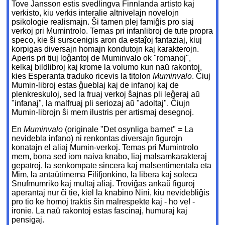
Tove Jansson estis svedlingva Finnlanda artisto kaj
verkisto, kiu verkis interalie altnivelajn novelojn
psikologie realismajn. Ŝi tamen plej famiĝis pro siaj
verkoj pri Mumintrolo. Temas pri infanlibroj de tute propra
speco, kie ŝi surscenigis aron da estaĵoj fantaziaj, kiuj
korpigas diversajn homajn kondutojn kaj karakterojn.
Aperis pri tiuj loĝantoj de Muminvalo ok "romanoj",
kelkaj bildlibroj kaj krome la volumo kun naŭ rakontoj,
kies Esperanta traduko ricevis la titolon
Muminvalo
. Ĉiuj
Mumin-libroj estas ĝueblaj kaj de infanoj kaj de
plenkreskuloj, sed la fruaj verkoj ŝajnas pli leĝeraj aŭ
"infanaj", la malfruaj pli seriozaj aŭ "adoltaj". Ĉiujn
Mumin-librojn ŝi mem ilustris per artismaj desegnoj.
En
Muminvalo
(originale "Det osynliga barnet" = La
nevidebla infano) ni renkontas diversajn figurojn
konatajn el aliaj Mumin-verkoj. Temas pri Mumintrolo
mem, bona sed iom naiva knabo, liaj malsamkarakteraj
gepatroj, la senkompate sincera kaj malsentimentala eta
Mim, la antaŭtimema Filifjonkino, la libera kaj soleca
Snufmumriko kaj multaj aliaj. Troviĝas ankaŭ figuroj
aperantaj nur ĉi tie, kiel la knabino Nini, kiu nevidebliĝis
pro tio ke homoj traktis ŝin malrespekte kaj - ho ve! -
ironie. La naŭ rakontoj estas fascinaj, humuraj kaj
pensigaj.