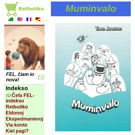
Muminvalo
FEL, ĉiam io
nova!
Indekso
Ĉefa FEL-
indekso
Retbutiko
Eldonoj
Ekspedmanieroj
Via konto
Kiel pagi?