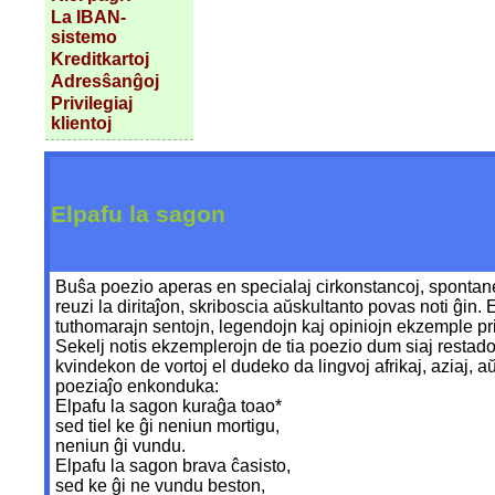
La IBAN-
sistemo
Kreditkartoj
Adresŝanĝoj
Privilegiaj
klientoj
Elpafu la sagon
Buŝa poezio aperas en specialaj cirkonstancoj, spontane, 
reuzi la diritaĵon, skriboscia aŭskultanto povas noti ĝin
tuthomarajn sentojn, legendojn kaj opiniojn ekzemple pri 
Sekelj notis ekzemplerojn de tia poezio dum siaj restadoj
kvindekon de vortoj el dudeko da lingvoj afrikaj, aziaj, aŭ
poeziaĵo enkonduka:
Elpafu la sagon kuraĝa toao*
sed tiel ke ĝi neniun mortigu,
neniun ĝi vundu.
Elpafu la sagon brava ĉasisto,
sed ke ĝi ne vundu beston,