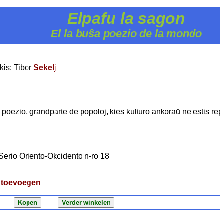
Elpafu la sagon
El la buŝa poezio de la mondo
kis: Tibor
Sekelj
 poezio, grandparte de popoloj, kies kulturo ankoraŭ ne estis re
. Serio Oriento-Okcidento n-ro 18
g toevoegen