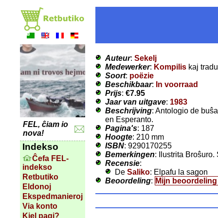
Auteur
:
Sekelj
Medewerker
:
Kompilis
kaj tradu
Soort
:
poëzie
Beschikbaar
:
In voorraad
Prijs
:
€7.95
Jaar van uitgave
:
1983
Beschrijving
: Antologio de buŝa
en Esperanto.
FEL, ĉiam io
Pagina's
: 187
nova!
Hoogte
: 210 mm
ISBN
: 9290170255
Indekso
Bemerkingen
: Ilustrita Broŝuro
Ĉefa FEL-
Recensie
:
indekso
De
Saliko
: Elpafu la sagon
Retbutiko
Beoordeling
:
Mijn beoordelin
Eldonoj
Ekspedmanieroj
Via konto
Kiel pagi?