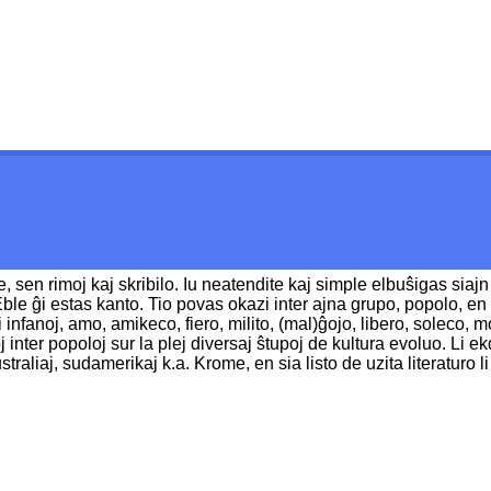
sen rimoj kaj skribilo. Iu neatendite kaj simple elbuŝigas siajn
. Eble ĝi estas kanto. Tio povas okazi inter ajna grupo, popolo,
infanoj, amo, amikeco, fiero, milito, (mal)ĝojo, libero, soleco, 
 inter popoloj sur la plej diversaj ŝtupoj de kultura evoluo. Li 
straliaj, sudamerikaj k.a. Krome, en sia listo de uzita literaturo 