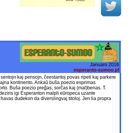
Januaro 2016
esperanto-sumoo.pl
 sentojn kaj pensojn, ĉeestantoj povas ripeti kaj parkere
 en ajna kontinento. Ankaŭ buŝa poezio esprimas
morto. Buŝa poezio preĝas, sorĉas kaj (mal)benas. T.
ekdeziris igi Esperanton malpli eŭropeca uzante
li havas dudekon da diverslingvaj titoloj. Jen lia propra