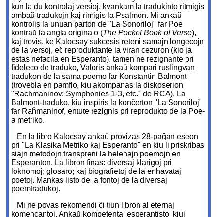
kun la du kontrolaj versioj, kvankam la tradukinto ritmigis
ambaŭ tradukojn kaj rimigis la Psalmon. Mi ankaŭ
kontrolis la unuan parton de "La Sonoriloj" far Poe
kontraŭ la angla originalo (
The Pocket Book of Verse
),
kaj trovis, ke Kalocsay sukcesis reteni samajn longecojn
de la versoj, eĉ reproduktante la viran cezuron (kio ja
estas nefacila en Esperanto), tamen ne rezignante pri
fideleco de traduko, Valoris ankaŭ kompari ruslingvan
tradukon de la sama poemo far Konstantin Balmont
(trovebla en pamflo, kiu akompanas la diskoserion
"Rachmaninov: Symphonies 1-3, etc." de RCA). La
Balmont-traduko, kiu inspiris la konĉerton "La Sonoriloj"
far Raĥmaninof, entute rezignis pri reprodukto de la Poe-
a metriko.
En la libro Kalocsay ankaŭ provizas 28-paĝan eseon
pri "La Klasika Metriko kaj Esperanto" en kiu li priskribas
siajn metodojn transpreni la helenajn poemojn en
Esperanton. La libron finas: diversaj klarigoj pri
loknomoj; glosaro; kaj biografietoj de la enhavataj
poetoj. Mankas listo de la fontoj de la diversaj
poemtradukoj.
Mi ne povas rekomendi ĉi tiun libron al eternaj
komencantoj. Ankaŭ kompetentaj esperantistoj kiuj