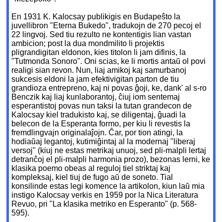
En 1931 K. Kalocsay publikigis en Budapeŝto la
juvellibron "Eterna Bukedo", tradukojn de 270 pecoj el
22 lingvoj. Sed tiu rezulto ne kontentigis lian vastan
ambicion; post la dua mondmilito li projektis
pligrandigitan eldonon, kies titolon li jam difinis, la
"Tutmonda Sonoro". Oni scias, ke li mortis antaŭ ol povi
realigi sian revon. Nun, liaj amikoj kaj samurbanoj
sukcesis eldoni la jam efektivigitan parton de tiu
grandioza entrepreno, kaj ni povas ĝoji, ke, dank' al s-ro
Benczik kaj liaj kunlaborantoj, ĉiuj iom sentemaj
esperantistoj povas nun taksi la tutan grandecon de
Kalocsay kiel tradukisto kaj, se diligentaj, ĝuadi la
belecon de la Esperanta formo, per kiu li revestis la
fremdlingvajn originalaĵojn. Ĉar, por tion atingi, la
hodiaŭaj legantoj, kutimiĝintaj al la modernaj "liberaj
versoj" (kiuj ne estas metrikaj unuoj, sed pli-malpli lertaj
detranĉoj el pli-malpli harmonia prozo), bezonas lerni, ke
klasika poemo obeas al reguloj tiel striktaj kaj
kompleksaj, kiel tiuj de fugo aŭ de soneto. Tial
konsilinde estas legi komence la artikolon, kiun laŭ mia
instigo Kalocsay verkis en 1959 por la Nica Literatura
Revuo, pri "La klasika metriko en Esperanto" (p. 568-
595).