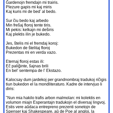
Ĝardenojn fremdajn mi trairis.
Plezure gapis mi kaj miris
Kaj kuris mi de bed' al bedo.
Sur ĉiu bedo kaj arbedo
Min freŝaj floroj tente tiris.
Mi pekis: kelkajn mi deŝiris
Kaj plektis ilin je bukedo.
Jes, ŝtelis mi el fremdaj koroj:
Bukedon de ŝtelitaj floroj
Prezentas mi en verda vazo.
Eternaj floroj estas ili:
Eĉ paliĝinte, ŝajnas brili
En bel' sentempa de l' Ekstazo.
Kalocsay dum jardekoj per grandnombraj tradukoj riĉigis
tiun bukedon el la mondliteraturo. Kadre de intervjuo li
diris:
"Nun mia hakilo trafis arbon malmolan: mi kolektis en
volumon miajn Esperantajn tradukojn el diversaj lingvoj.
Estis vere aŭdaca entrepreno prezenti sonetojn de
Spenser kaj Shakespeare, aŭ
de Poe al angloj, la