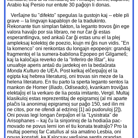
Arabio kaj Persio nur entute 30 paĝojn li donas.
Verŝajne tiu "difekto" spegulas la gustojn kaj -- eble pli
grave -- la lingvajn kapablojn de la tradukinto.
Rekonante tiun simplan fakton, la leganto trovos ĝin ege
valora havaĵo por sia libraro, ne nur ĉar ĝi estas
esperantlingva, sed ankaŭ ĉar ĝi estas unu el la plej
ampleksaj kolektoj de poezio, kiujn mi ĝis nun vidis. "En
la komenco" oni renkontas du longajn epopeojn: grandaj
fragmentoj el la sumera-babilona Epopeo pri Gilgameŝ;
kaj la kaloĉaja reverko de la "Inferiro de Iŝtar", kiu
unuafoje aperis antaŭ du jardekoj en la bedaŭrata
Monda Kulturo
de UEA. Post kelkaj elĉerpaĵoj el la
egipta kaj hebrea literaturoj, oni trovas sin meze de la
helena literaturo. En tiu parto la sperta leganto sentos la
mankon de Homer (
Iliado
,
Odiseado
), kvankam troviĝas
elektaĵoj el la verkaro de lia posta imitanto, Vergil. Multaj
klasikuloj estas reprezentitaj de epigramoj (al mi aparte
plaĉis la anonimaj epigramoj sur paĝo 150, sed ilin mi
ne citos, por ne ofendi al edzinoj [1] aŭ pudoruloj [2]).
Oni povas legi longan ĉerpaĵon el la "Lysistrata" de
Arisophanes -- kaj ĉu la sinjorinoj de la hodiaŭa pac-
movado ne povus lerni ion el tiu konata teatraĵo? Pro la
multaj poemoj far Catullus al sia amatino Lesbia, oni
povas konstati, ke Kalocsay verŝajne sentis grandan