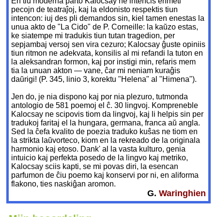
En tiu moderna parto Kalocsay ne intencis enmeti
pecojn de teatraĵoj, kaj la eldonisto respektis tiun
intencon: iuj des pli demandos sin, kiel tamen enestas la
unua akto de "La Cido" de P. Corneille: la kaŭzo estas,
ke siatempe mi tradukis tiun tutan tragedion, per
sepjambaj versoj sen vira cezuro; Kalocsay ĝuste opiniis
tiun ritmon ne adekvata, konsilis al mi refandi la tuton en
la aleksandran formon, kaj por instigi min, refaris mem
tia la unuan akton — vane, ĉar mi neniam kuraĝis
daŭrigi! (P. 345, linio 3, korektu "Helena" al "Himena").
Jen do, je nia dispono kaj por nia plezuro, tutmonda
antologio de 581 poemoj el ĉ. 30 lingvoj. Kompreneble
Kalocsay ne scipovis tiom da lingvoj, kaj li helpis sin per
tradukoj faritaj el la hungara, germana, franca aŭ angla.
Sed la ĉefa kvalito de poezia traduko kuŝas ne tiom en
la strikta laŭvorteco, kiom en la rekreado de la originala
harmonio kaj etoso. Dank' al la vasta kulturo, genia
intuicio kaj perfekta posedo de la lingvo kaj metriko,
Kalocsay sciis kapti, se mi povas diri, la esencan
parfumon de ĉiu poemo kaj konservi por ni, en aliforma
flakono, ties naskiĝan aromon.
G.
Waringhien