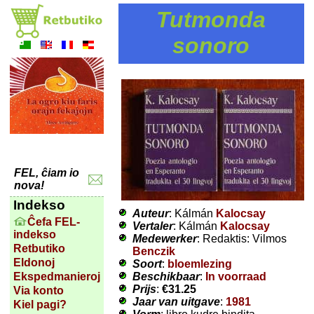
Tutmonda
sonoro
FEL, ĉiam io
nova!
Indekso
Auteur
: Kálmán
Kalocsay
Ĉefa FEL-
Vertaler
: Kálmán
Kalocsay
indekso
Medewerker
: Redaktis: Vilmos
Retbutiko
Benczik
Eldonoj
Soort
:
bloemlezing
Beschikbaar
:
In voorraad
Ekspedmanieroj
Prijs
:
€31.25
Via konto
Jaar van uitgave
:
1981
Kiel pagi?