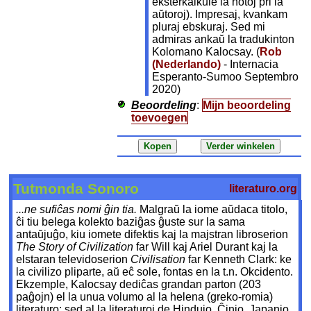
eksterkalkule la notoj pri la
aŭtoroj). Impresaj, kvankam
pluraj ebskuraj. Sed mi
admiras ankaŭ la tradukinton
Kolomano Kalocsay. (
Rob
(Nederlando)
- Internacia
Esperanto-Sumoo Septembro
2020)
Beoordeling
:
Mijn beoordeling
toevoegen
Tutmonda Sonoro
literaturo.org
...ne sufiĉas nomi ĝin tia.
Malgraŭ la iome aŭdaca titolo,
ĉi tiu belega kolekto baziĝas ĝuste sur la sama
antaŭjuĝo, kiu iomete difektis kaj la majstran libroserion
The Story of Civilization
far Will kaj Ariel Durant kaj la
elstaran televidoserion
Civilisation
far Kenneth Clark: ke
la civilizo pliparte, aŭ eĉ sole, fontas en la t.n. Okcidento.
Ekzemple, Kalocsay dediĉas grandan parton (203
paĝojn) el la unua volumo al la helena (greko-romia)
literaturo; sed al la literaturoj de Hindujo, Ĉinio, Japanio,