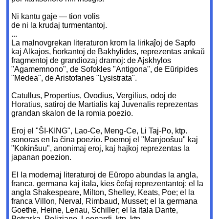
Ni kantu gaje — tion volis
de ni la krudaj turmentantoj.
...
La malnovgrekan literaturon krom la lirikaĵoj de Sapfo
kaj Alkajos, ĥorkantoj de Bakhylides, reprezentas ankaŭ
fragmentoj de grandiozaj dramoj: de Ajskhylos
"Agamemnono", de Sofokles "Antigona", de Eŭripides
"Medea", de Aristofanes "Lysistrata".
Catullus, Propertius, Ovodius, Vergilius, odoj de
Horatius, satiroj de Martialis kaj Juvenalis reprezentas
grandan skalon de la romia poezio.
Eroj el "ŜI-KING", Lao-Ce, Meng-Ce, Li Taj-Po, ktp.
sonoras en la ĉina poezio. Poemoj el "Manjooŝuu" kaj
"Kokinŝuu", anonimaj eroj, kaj hajkoj reprezentas la
japanan poezion.
El la modernaj literaturoj de Eŭropo abundas la angla,
franca, germana kaj itala, kies ĉefaj reprezentantoj: el la
angla Shakespeare, Milton, Shelley, Keats, Poe; el la
franca Villon, Nerval, Rimbaud, Musset; el la germana
Goethe, Heine, Lenau, Schiller; el la itala Dante,
Petrarka, Poliziano, Leopardi, ktp, ktp.