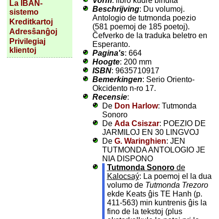
Vorm
: libro kudre bindita
La IBAN-
Beschrijving
: Du volumoj.
sistemo
Antologio de tutmonda poezio
Kreditkartoj
(581 poemoj de 185 poetoj).
Adresŝanĝoj
Ĉefverko de la traduka beletro en
Privilegiaj
Esperanto.
klientoj
Pagina's
: 664
Hoogte
: 200 mm
ISBN
: 9635710917
Bemerkingen
: Serio Oriento-
Okcidento n-ro 17.
Recensie
:
De
Don Harlow
: Tutmonda
Sonoro
De
Ada Csiszar
: POEZIO DE
JARMILOJ EN 30 LINGVOJ
De
G. Waringhien
: JEN
TUTMONDA ANTOLOGIO JE
NIA DISPONO
Tutmonda Sonoro
de
Kalocsaý
: La poemoj el la dua
volumo de
Tutmonda Trezoro
ekde Keats ĝis TE Hanh (p.
411-563) min kuntrenis ĝis la
fino de la tekstoj (plus