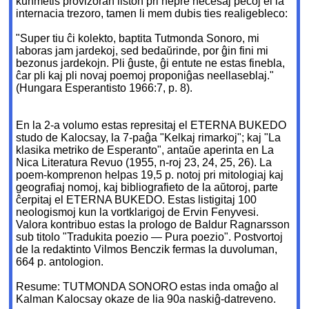
kunmetis provizoran liston pri nepre necesaj pecoj el la
internacia trezoro, tamen li mem dubis ties realigebleco:
"Super tiu ĉi kolekto, baptita Tutmonda Sonoro, mi
laboras jam jardekoj, sed bedaŭrinde, por ĝin fini mi
bezonus jardekojn. Pli ĝuste, ĝi entute ne estas finebla,
ĉar pli kaj pli novaj poemoj proponiĝas neellaseblaj."
(Hungara Esperantisto 1966:7, p. 8).
En la 2-a volumo estas represitaj el ETERNA BUKEDO
studo de Kalocsay, la 7-paĝa "Kelkaj rimarkoj"; kaj "La
klasika metriko de Esperanto", antaŭe aperinta en La
Nica Literatura Revuo (1955, n-roj 23, 24, 25, 26). La
poem-komprenon helpas 19,5 p. notoj pri mitologiaj kaj
geografiaj nomoj, kaj bibliografieto de la aŭtoroj, parte
ĉerpitaj el ETERNA BUKEDO. Estas listigitaj 100
neologismoj kun la vortklarigoj de Ervin Fenyvesi.
Valora kontribuo estas la prologo de Baldur Ragnarsson
sub titolo "Tradukita poezio — Pura poezio". Postvortoj
de la redaktinto Vilmos Benczik fermas la duvoluman,
664 p. antologion.
Resume: TUTMONDA SONORO estas inda omaĝo al
Kalman Kalocsay okaze de lia 90a naskiĝ-datreveno.