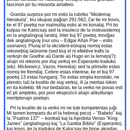
fascinon pri tiu missorta amafero.
Granda surprizo por mi estis la rubriko "Modernaj
literaturoj", kiu okupas paĝojn 291-562, ĉar tie mi trovis,
ke el 97 poetoj nur malmultaj estis al mi konataj. Pri tio
kulpas ne Kalocsay sed la insuleco de la instrusistemoj
en la anglalingvaj landoj. Inter tiuj 97 poetoj, troviĝas
dek anglalingvaj (nur unu -- Edgar Allan Poe -- estis
usonano). Pluraj el la okcident-eŭropaj nomoj estas
rekoneblaj laŭnome (sed kiuj el ni efektive trafis la
verkojn de Goethe aŭ Dante aŭ Hugo en la lernejoj?);
aliajn mi rekonis por iliaj verkoj en Esperanto-traduko
(ekz. Mickiewicz, Vazov, Heredia); sed la plimulto estas
nomoj tre fremdaj. Cetere estas interese, ke el tiuj 97
poetoj 13 estas hungaroj. Tio estas simpla konstato, ne
plendo; laŭ la kvalito de siaj verkoj, ili ja meritas lokon
en tia kolekto. Mi nur bedaŭras, ke la verko ne povas esti
eĉ pli ampleks, por povi ekspozicii aliajn alikulturajn
meritplenajn poetojn.
Pri la kvalito de la verko mi ne tute kompetentas juĝi.
Mi tamen komparis du el la hebreaj pecoj -- "Babelo" kaj
la "Psalmo 137" -- kontraŭ kaj la Aprobita Versio "King
James" (anglalingva) kaj "La Sankta Biblio" (Esperanto),
kaj trovis, ke la tradukoj de Kalocsay tre bone akordas