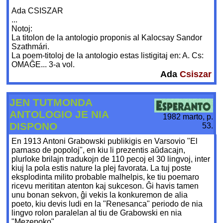
Ada CSISZAR
...
Notoj:
La titolon de la antologio proponis al Kalocsay Sandor
Szathmári.
La poem-titoloj de la antologio estas listigitaj en: A. Cs:
OMAĜE... 3-a vol.
Ada
Csiszar
JEN TUTMONDA
ANTOLOGIO JE NIA
1982 marto, p.
DISPONO
53.
En 1913 Antoni Grabowski publikigis en Varsovio "El
parnaso de popoloj", en kiu li prezentis aŭdacajn,
plurloke brilajn tradukojn de 110 pecoj el 30 lingvoj, inter
kiuj la pola estis nature la plej favorata. La tuj poste
eksplodinta milito probable malhelpis, ke tiu poemaro
ricevu merititan atenton kaj sukceson. Ĝi havis tamen
unu bonan sekvon, ĝi vekis la konkuremon de alia
poeto, kiu devis ludi en la "Renesanca" periodo de nia
lingvo rolon paralelan al tiu de Grabowski en nia
"Mezepoko".