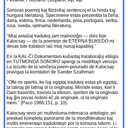
Sonoras poemoj kaj filozofiaj sentencoj el la hinda kaj
hungara literaturoj. Specimene estas prezentita la ĉeĥa,
dana, estona, finna, nederlanda, pola, portugala, serba,
rusa, sveda, vjetnama literaturoj.
"Miaj antaŭaj tradukoj jam malnoviĝis — diris foje
Kalocsay — do la poemojn de ETERNA BUKEDO mi
devas tute tralabori laŭ miaj nunaj kapabloj."
En la KAL-ĈI Dokumentaro kuŝantaj tralaboraĵoj ebligis
en TUTMONDA SONORO aperigi la modifitajn versojn.
La rezulto de la senĉesa poem-polurado de Kalocsay
pravigas la konstaton de Sandor Szathmari:
"Ofte mi spertis, ke liaj egiptaj tradukoj estas pli egiptaj,
la latinaj pli latinaj ol la originalaj. Mirinde estas, kiel li
ĉiam trasentis, travivis la etoson, spiriton de la originalo
kaj ĝin povas redoni eĉ pli originale, ol la originalo
mem." (Paco 1966:151, p. 10).
Kalocsay revis pri multvoluma internacia antologio, pri
preskaŭ kompleta panoramo de la mondliteraturo kaj
invitis eminentajn tradukistojn por la komuna laboro. Li