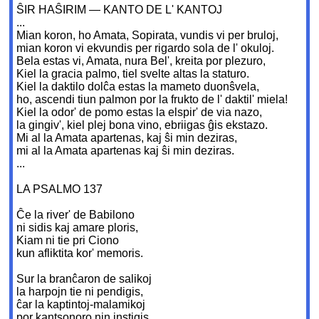
ŜIR HAŜIRIM — KANTO DE L' KANTOJ
...
Mian koron, ho Amata, Sopirata, vundis vi per bruloj,
mian koron vi ekvundis per rigardo sola de l' okuloj.
Bela estas vi, Amata, nura Bel', kreita por plezuro,
Kiel la gracia palmo, tiel svelte altas la staturo.
Kiel la daktilo dolĉa estas la mameto duonŝvela,
ho, ascendi tiun palmon por la frukto de l' daktil' miela!
Kiel la odor' de pomo estas la elspir' de via nazo,
la gingiv', kiel plej bona vino, ebriigas ĝis ekstazo.
Mi al la Amata apartenas, kaj ŝi min deziras,
mi al la Amata apartenas kaj ŝi min deziras.
...
LA PSALMO 137
Ĉe la river' de Babilono
ni sidis kaj amare ploris,
Kiam ni tie pri Ciono
kun afliktita kor' memoris.
Sur la branĉaron de salikoj
la harpojn tie ni pendigis,
ĉar la kaptintoj-malamikoj
por kantsonoro nin instigis.