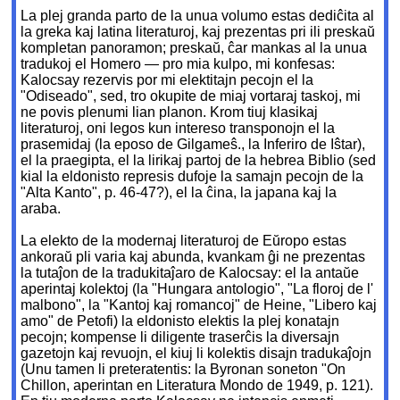
La plej granda parto de la unua volumo estas dediĉita al
la greka kaj latina literaturoj, kaj prezentas pri ili preskaŭ
kompletan panoramon; preskaŭ, ĉar mankas al la unua
tradukoj el Homero — pro mia kulpo, mi konfesas:
Kalocsay rezervis por mi elektitajn pecojn el la
"Odiseado", sed, tro okupite de miaj vortaraj taskoj, mi
ne povis plenumi lian planon. Krom tiuj klasikaj
literaturoj, oni legos kun intereso transponojn el la
prasemidaj (la eposo de Gilgameŝ., la Inferiro de Iŝtar),
el la praegipta, el la lirikaj partoj de la hebrea Biblio (sed
kial la eldonisto represis dufoje la samajn pecojn de la
"Alta Kanto", p. 46-47?), el la ĉina, la japana kaj la
araba.
La elekto de la modernaj literaturoj de Eŭropo estas
ankoraŭ pli varia kaj abunda, kvankam ĝi ne prezentas
la tutaĵon de la tradukitaĵaro de Kalocsay: el la antaŭe
aperintaj kolektoj (la "Hungara antologio", "La floroj de l'
malbono", la "Kantoj kaj romancoj" de Heine, "Libero kaj
amo" de Petofi) la eldonisto elektis la plej konatajn
pecojn; kompense li diligente traserĉis la diversajn
gazetojn kaj revuojn, el kiuj li kolektis disajn tradukaĵojn
(Unu tamen li preteratentis: la Byronan soneton "On
Chillon, aperintan en Literatura Mondo de 1949, p. 121).