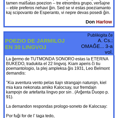
tamen malŝatas poezion -- tre etnombra grupo, verŝajne
-- eble preferos nehavi ĝin. Sed se vi estas poeziamanto
kaj scipovanto de Esperanto, vi nepre devas posedi ĝin.
Don
Harlow
Publikigita ĉe
POEZIO DE JARMILOJ
A. Cs.:
OMAĜE... 3-a
EN 30 LINGVOJ
vol.
La ĝermo de TUTMONDA SONORO estas la ETERNA
BUKEDO, tradukita el 22 lingvoj. Kiam aperis ĉi tiu
poemantologio, la plej ampleksa ĝis 1931, Leo Belmont
demandis:
"Kia aventura vento pelas tiajn strangajn naturojn, kiel
mia kara nekonata amiko Kalocsay, sur fremdajn
kampojn de artefarita lingvo por sin
. (Arĝenta Duopo p.
91).
La demandon respondas prologo-soneto de Kalocsay:
Por fuĝi for de l' taga tedo,