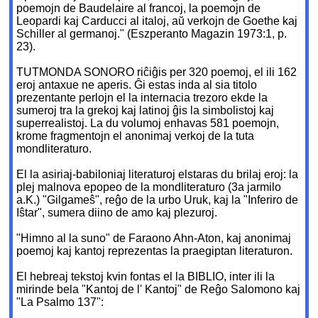
poemojn de Baudelaire al francoj, la poemojn de
Leopardi kaj Carducci al italoj, aŭ verkojn de Goethe kaj
Schiller al germanoj." (Eszperanto Magazin 1973:1, p.
23).
TUTMONDA SONORO riĉiĝis per 320 poemoj, el ili 162
eroj antaxue ne aperis. Ĝi estas inda al sia titolo
prezentante perlojn el la internacia trezoro ekde la
sumeroj tra la grekoj kaj latinoj ĝis la simbolistoj kaj
superrealistoj. La du volumoj enhavas 581 poemojn,
krome fragmentojn el anonimaj verkoj de la tuta
mondliteraturo.
El la asiriaj-babiloniaj literaturoj elstaras du brilaj eroj: la
plej malnova epopeo de la mondliteraturo (3a jarmilo
a.K.) "Gilgameŝ", reĝo de la urbo Uruk, kaj la "Inferiro de
Iŝtar", sumera diino de amo kaj plezuroj.
"Himno al la suno" de Faraono Ahn-Aton, kaj anonimaj
poemoj kaj kantoj reprezentas la praegiptan literaturon.
El hebreaj tekstoj kvin fontas el la BIBLIO, inter ili la
mirinde bela "Kantoj de l' Kantoj" de Reĝo Salomono kaj
"La Psalmo 137":