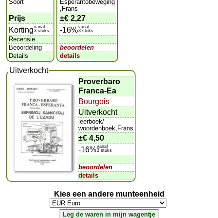
Soort
Esperantobeweging
,Frans
Prijs
±
€ 2,27
vanaf
vanaf
Korting
-16%
3 stuks
3 stuks
Recensie
Beoordeling
beoordelen
Details
details
Uitverkocht
Proverbaro
Franca-Ea
Bourgois
Uitverkocht
leerboek/
woordenboek,Frans
±
€ 4,50
vanaf
-16%
3 stuks
beoordelen
details
Kies een andere munteenheid