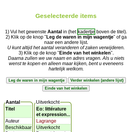
Geselecteerde items
1) Vul het gewenste
Aantal
in (het
kadertje
boven de titel).
2) Klik op de knop "
Leg de waren in mijn wagentje
" of ga
naar een andere lijst.
U kunt altijd het aantal veranderen of zaken verwijderen.
3) Klik op de knop "
Einde van het winkelen
".
Daarna zullen we uw naam en adres vragen. Als u niets
wenst te kopen en alleen maar kijken, bent u eveneens
hartelijk welkom.
Aantal
Uitverkocht
Titel
Eo: littérature
et expression...
Auteur
Lagrange
Beschikbaar
Uitverkocht