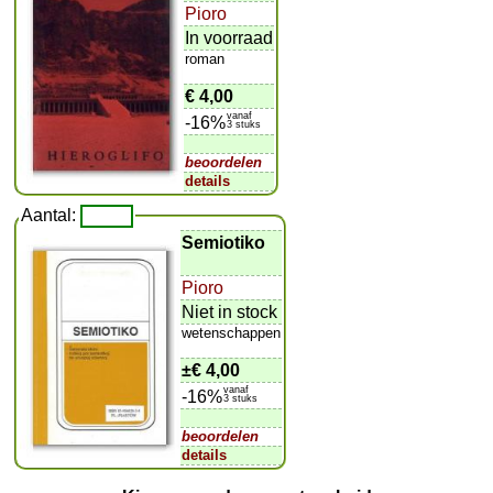
Pioro
In voorraad
roman
€ 4,00
vanaf
-16%
3 stuks
beoordelen
details
Aantal:
Semiotiko
Pioro
Niet in stock
wetenschappen
±
€ 4,00
vanaf
-16%
3 stuks
beoordelen
details