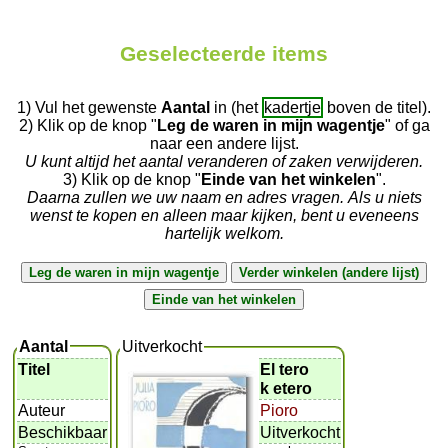
Geselecteerde items
1) Vul het gewenste
Aantal
in (het
kadertje
boven de titel).
2) Klik op de knop "
Leg de waren in mijn wagentje
" of ga
naar een andere lijst.
U kunt altijd het aantal veranderen of zaken verwijderen.
3) Klik op de knop "
Einde van het winkelen
".
Daarna zullen we uw naam en adres vragen. Als u niets
wenst te kopen en alleen maar kijken, bent u eveneens
hartelijk welkom.
Aantal
Uitverkocht
Titel
El tero
k etero
Auteur
Pioro
Beschikbaar
Uitverkocht