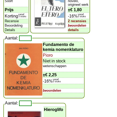
Soort
novelo,
origineel werk
Prijs
±
€ 1,80
vanaf
vanaf
Korting
-16%
3 stuks
3 stuks
Recensie
2 recensies
Beoordeling
beoordelen
Details
details
Aantal:
Fundamento de
kemia nomenklaturo
Pioro
Niet in stock
wetenschappen
±
€ 2,25
vanaf
-16%
3 stuks
beoordelen
Aantal:
Hieroglifo