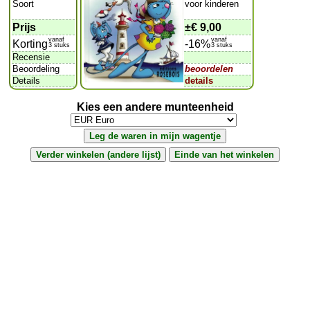
Soort
voor kinderen
Prijs
±
€ 9,00
vanaf
vanaf
Korting
-16%
3 stuks
3 stuks
Recensie
Beoordeling
beoordelen
Details
details
Kies een andere munteenheid