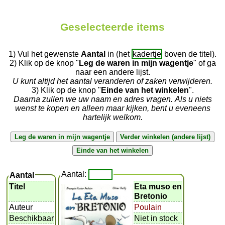
Geselecteerde items
1) Vul het gewenste
Aantal
in (het
kadertje
boven de titel).
2) Klik op de knop "
Leg de waren in mijn wagentje
" of ga
naar een andere lijst.
U kunt altijd het aantal veranderen of zaken verwijderen.
3) Klik op de knop "
Einde van het winkelen
".
Daarna zullen we uw naam en adres vragen. Als u niets
wenst te kopen en alleen maar kijken, bent u eveneens
hartelijk welkom.
Aantal:
Aantal
Titel
Eta muso en
Bretonio
Auteur
Poulain
Beschikbaar
Niet in stock