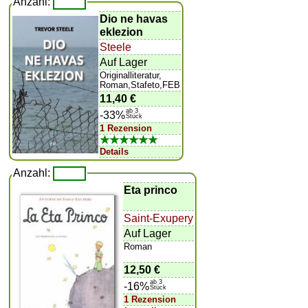
Anzahl:
Dio ne havas
eklezion
Steele
Auf Lager
Originalliteratur,
Roman,Stafeto,FEB
11,40 €
ab 3
-33%
Stück
1 Rezension
★★★★★★
Details
Anzahl:
Eta princo
Saint-Exupery
Auf Lager
Roman
12,50 €
ab 3
-16%
Stück
1 Rezension