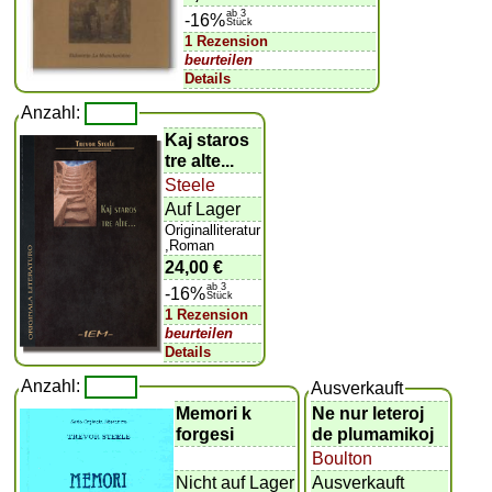
ab 3
-16%
Stück
1 Rezension
beurteilen
Details
Anzahl:
Kaj staros
tre alte...
Steele
Auf Lager
Originalliteratur
,Roman
24,00 €
ab 3
-16%
Stück
1 Rezension
beurteilen
Details
Anzahl:
Ausverkauft
Memori k
Ne nur leteroj
forgesi
de plumamikoj
Boulton
Nicht auf Lager
Ausverkauft