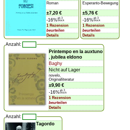
Roman
Esperanto-Bewegung
±
7,20 €
±
5,76 €
ab 3
ab 3
-16%
-16%
Stück
Stück
1 Rezension
1 Rezension
beurteilen
beurteilen
Details
Details
Anzahl:
Printempo en la auxtuno
, jubilea eldono
Baghy
Nicht auf Lager
novelo,
Originalliteratur
±
9,90 €
ab 3
-16%
Stück
1 Rezension
beurteilen
Details
Anzahl:
Tagordo