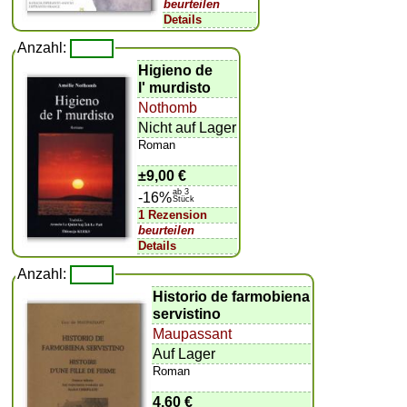
beurteilen
Details
Anzahl:
Higieno de
l' murdisto
Nothomb
Nicht auf Lager
Roman
±
9,00 €
ab 3
-16%
Stück
1 Rezension
beurteilen
Details
Anzahl:
Historio de farmobiena
servistino
Maupassant
Auf Lager
Roman
4,60 €