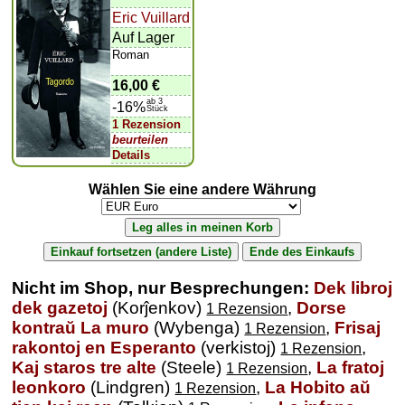
Eric Vuillard
Auf Lager
Roman
16,00 €
ab 3
-16%
Stück
1 Rezension
beurteilen
Details
Wählen Sie eine andere Währung
Nicht im Shop, nur Besprechungen:
Dek libroj
dek gazetoj
(Korĵenkov)
,
Dorse
1 Rezension
kontraŭ La muro
(Wybenga)
,
Frisaj
1 Rezension
rakontoj en Esperanto
(verkistoj)
,
1 Rezension
Kaj staros tre alte
(Steele)
,
La fratoj
1 Rezension
leonkoro
(Lindgren)
,
La Hobito aŭ
1 Rezension