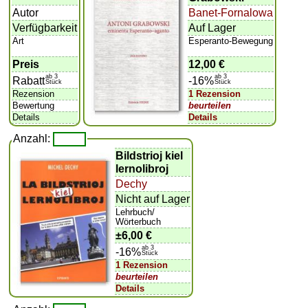
Autor
Banet-Fornalowa
Verfügbarkeit
Auf Lager
Art
Esperanto-Bewegung
Preis
12,00 €
ab 3
ab 3
Rabatt
-16%
Stück
Stück
Rezension
1 Rezension
Bewertung
beurteilen
Details
Details
Anzahl:
Bildstrioj kiel
lernolibroj
Dechy
Nicht auf Lager
Lehrbuch/
Wörterbuch
±
6,00 €
ab 3
-16%
Stück
1 Rezension
beurteilen
Details