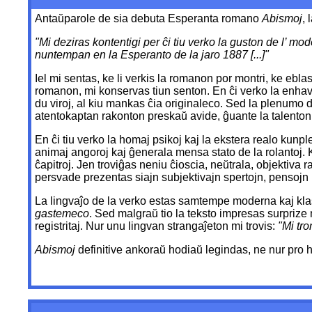
Antaŭparole de sia debuta Esperanta romano
Abismoj
, 
"Mi deziras kontentigi per ĉi tiu verko la guston de l’ m
nuntempan en la Esperanto de la jaro 1887 [...]"
Iel mi sentas, ke li verkis la romanon por montri, ke ebl
romanon, mi konservas tiun senton. En ĉi verko la enhavo,
du viroj, al kiu mankas ĉia originaleco. Sed la plenumo d
atentokaptan rakonton preskaŭ avide, ĝuante la talenton 
En ĉi tiu verko la homaj psikoj kaj la ekstera realo kunp
animaj angoroj kaj ĝenerala mensa stato de la rolantoj. 
ĉapitroj. Jen troviĝas neniu ĉioscia, neŭtrala, objektiva
persvade prezentas siajn subjektivajn spertojn, pensojn
La lingvaĵo de la verko estas samtempe moderna kaj kla
gastemeco
. Sed malgraŭ tio la teksto impresas surprize 
registritaj. Nur unu lingvan strangaĵeton mi trovis:
"Mi tro
Abismoj
definitive ankoraŭ hodiaŭ legindas, ne nur pro 