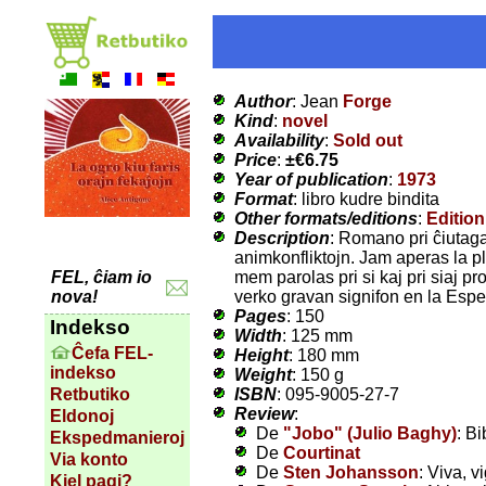
Author
: Jean
Forge
Kind
:
novel
Availability
:
Sold out
Price
:
±
€6.75
Year of publication
:
1973
Format
: libro kudre bindita
Other formats/editions
:
Edition
Description
: Romano pri ĉiutaga 
animkonfliktojn. Jam aperas la ple
mem parolas pri si kaj pri siaj p
FEL, ĉiam io
verko gravan signifon en la Esper
nova!
Pages
: 150
Indekso
Width
: 125 mm
Ĉefa FEL-
Height
: 180 mm
indekso
Weight
: 150 g
ISBN
: 095-9005-27-7
Retbutiko
Review
:
Eldonoj
De
"Jobo" (Julio Baghy)
: Bi
Ekspedmanieroj
De
Courtinat
Via konto
De
Sten Johansson
: Viva, v
Kiel pagi?