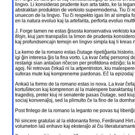
lingvo. Li konsideras prudente kun arta takto, ke la lega
abstraktan produkton de verkisto supermoderna. Tiu ĉi re
unuecon de la lingvo. Tiu ĉi respekto igas lin al simpla f
en la natura evoluo kaj la artefarita, perforta evoluo mult
J. Forge tamen ne estas ĝisosta konservativa verkisto ka
filojn
, kiuj jam transpaŝis la limon de prudenta konsidero 
kaj profundsencajn temojn en lingvo simpla kaj li kreas n
La kerno de la romano estas ĉiutage ripetiĝanta historio, 
igi ĝin interesa ĝis la fina vorto. La kvar ĉefaj persono
restarigi sian antaŭan riĉecon per profitdona edziĝo; la
agoj. Ni retrovas ĉirkaŭ ni la artpentriston, kiu malespe
suferas mute kaj kompreneme pardonas. Eĉ la epizodaj fig
Ankaŭ la formo de la romano estas io nova. La kvar ĉefaj 
kortuŝitecon kaj komprenon al la malespere baraktantaj he
tragedioj, preter kiuj ni senatente pasas ĉiutage, sed kiu
sociaj konvenaĵoj, sed la plimulto ĉe la fino de la dornh
Post finlego de la romano la leganto ne povas tuj liberiĝi
Ni sincere gratulas al la eldonanta firmo, Ferdinand Hirt 
volumeton laŭ enhavo kaj eksteraĵo al ĉiu literaturamant