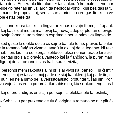
ntaro de la Esperanta literaturo estas ankoraŭ tre malmultenombr
spekto retenas lin uzi aron da neologaj vortoj, kiuj pezigas la t
ormado de propozicioj, sed la sama principo certigas lin, ke la v
foje estas pereiga.
j li bone konscias, ke la lingvo bezonas novajn formojn, frapant
kaj kaŭzis al multaj malnovaj kaj novaj adeptoj plenan elreviĝon. 
ovajn formojn, admirindajn esprimojn per la primitiva lingvo de 1
sed ĝuste la elekto de tiu ĉi, ŝajne banala temo, pruvas la brilan
j de la romano fariĝas vivantaj antaŭ la okuloj de la leganto. Ni 
 knabinon, kiun la senzorga izoliteco, luksa nenionfarado faris 
re pentas pro sia gloravida vanteco kaj la fianĉinon, la puraniman
uroj de la romano estas trafe karakterizitaj.
personoj mem rakontas al ni pri siaj vivoj kaj pensoj. Tiu ĉi in
rooj, kiuj estas viktimoj parte de siaj karakteroj kaj parte tiuj
j nun, en hela lumo de la verkistoartisto, profunde tuŝas nin. Por 
ava vojo falas en la proprefaritan abismon, kiu senkore englutas 
 kaj enprofundiĝas en siajn pensojn. Li plektas plu la restintajn
& Sohn, kiu per prezento de tiu ĉi originala romano ne nur pliriĉig
o.