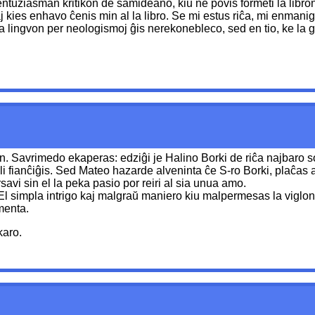
ntuziasman kritikon de samideano, kiu ne povis formeti la libron,
aj kies enhavo ĉenis min al la libro. Se mi estus riĉa, mi enmanigu
la lingvon per neologismoj ĝis nerekonebleco, sed en tio, ke la ge
 Savrimedo ekaperas: edziĝi je Halino Borki de riĉa najbaro so
i fianĉiĝis. Sed Mateo hazarde alveninta ĉe S-ro Borki, plaĉas a
i sin el la peka pasio por reiri al sia unua amo.
. El simpla intrigo kaj malgraŭ maniero kiu malpermesas la viglon
menta.
karo.