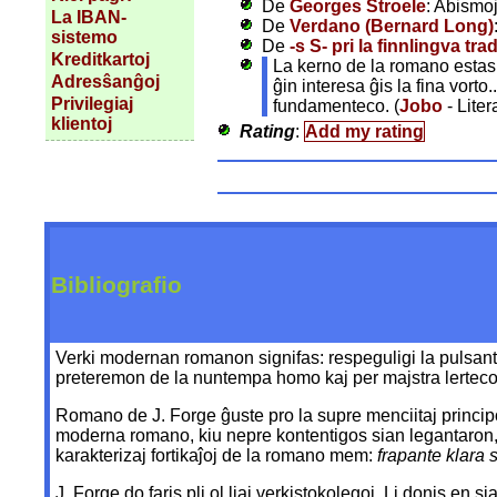
De
Georges Stroele
: Abismo
La IBAN-
De
Verdano (Bernard Long)
sistemo
De
-s S- pri la finnlingva t
Kreditkartoj
La kerno de la romano estas ĉ
Adresŝanĝoj
ĝin interesa ĝis la fina vorto
Privilegiaj
fundamenteco. (
Jobo
- Lite
klientoj
Rating
:
Add my rating
Bibliografio
Verki modernan romanon signifas: respeguligi la pulsanta
preteremon de la nuntempa homo kaj per majstra lerteco, p
Romano de J. Forge ĝuste pro la supre menciitaj principoj
moderna romano, kiu nepre kontentigos sian legantaron, va
karakterizaj fortikaĵoj de la romano mem:
frapante klara 
J. Forge do faris pli ol liaj verkistokolegoj. Li donis 