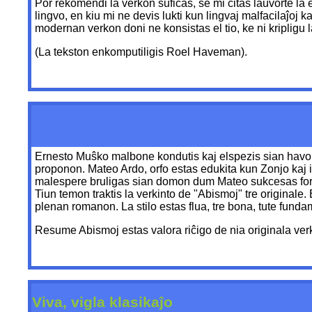
Por rekomendi la verkon sufiĉas, se mi citas laŭvorte la e
lingvo, en kiu mi ne devis lukti kun lingvaj malfacilaĵoj k
modernan verkon doni ne konsistas el tio, ke ni kripligu 
(La tekston enkomputiligis Roel Haveman).
Ernesto Muŝko malbone kondutis kaj elspezis sian havon.
proponon. Mateo Ardo, orfo estas edukita kun Zonjo kaj il
malespere bruligas sian domon dum Mateo sukcesas forsav
Tiun temon traktis la verkinto de "Abismoj" tre originale
plenan romanon. La stilo estas flua, tre bona, tute funda
Resume Abismoj estas valora riĉigo de nia originala ver
Viva, vigla klasikaĵo