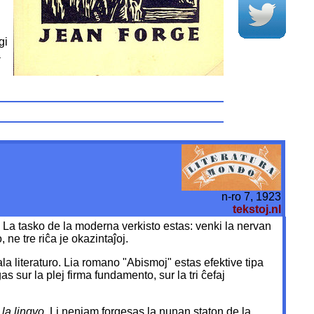
gi
a
n-ro 7, 1923
tekstoj.nl
. La tasko de la moderna verkisto estas: venki la nervan
ne tre riĉa je okazintaĵoj.
la literaturo. Lia romano "Abismoj" estas efektive tipa
 sur la plej firma fundamento, sur la tri ĉefaj
 la lingvo
. Li neniam forgesas la nunan staton de la