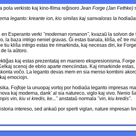
la pola verkisto kaj kino-filma reĝisoro
Jean Forge (Jan Fethke)
s
oderna leganto: kreante ion, kio similas kaj samvaloras la hodia
as en Esperanto verki
"modernan romanon"
, kvazaŭ la solvon de 
 la baza intrigo neniel gravas. Ĝi estas banala, kliŝa, eĉ tre m
e tiu kliŝa intrigo estas tre rimarkinda, kaj necesas diri, ke Fo
de la aŭtoro.
lektiĝas kaj estas prezentataj en maniero ekspresionisma. Forge 
Kelkaj scenoj de ebrio aparte menciindas. Kaj rimarkinde estas, 
 rakonta voĉo. La leganto devas mem en sia menso kombini akordon
 kaj emociojn.
sika. Fojfoje la unuopaj vortoj por hodiaŭa leganto impresas m
nova kaj moderna, dank’ al sia natureco, viglo kaj vivo. Nenio ŝ
mpis vin, kiu vi kredis, ke..."
anstataŭ normala
"vin, kiu kredis"
.
historia intereso, sed ankaŭ por sperti viglan, nature impresan 