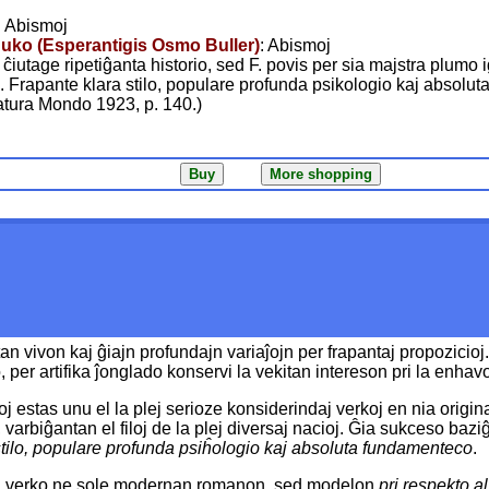
j
: Abismoj
raduko (Esperantigis Osmo Buller)
: Abismoj
iutage ripetiĝanta historio, sed F. povis per sia majstra plumo i
... Frapante klara stilo, populare profunda psikologio kaj absolut
ratura Mondo 1923, p. 140.)
n vivon kaj ĝiajn profundajn variaĵojn per frapantaj propozicioj
er artifika ĵonglado konservi la vekitan intereson pri la enhavo, 
 estas unu el la plej serioze konsiderindaj verkoj en nia origina
rbiĝantan el filoj de la plej diversaj nacioj. Ĝia sukceso baziĝas
stilo, populare profunda psiĥologio kaj absoluta fundamenteco
.
en sia verko ne sole modernan romanon, sed modelon
pri respekto al