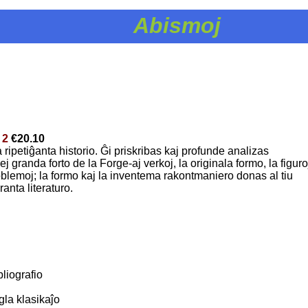
Abismoj
 2
€20.10
ripetiĝanta historio. Ĝi priskribas kaj profunde analizas
j granda forto de la Forge-aj verkoj, la originala formo, la figuro
roblemoj; la formo kaj la inventema rakontmaniero donas al tiu
anta literaturo.
bliografio
igla klasikaĵo