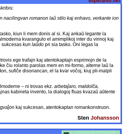
esperanto.net
kribis:
ŭan nacilingvan romanon laŭ stilo kaj enhavo, verkante ion
tasko, kiun li mem donis al si. Kaj ankaŭ legante la
almoderna kvarangulo el amimplikoj inter du virinoj kaj
rge sukcesas
kun laŭdo
pri sia tasko. Oni legas la
trovis ege trafajn kaj atentokaptajn esprimojn de la
ke ĉiu rolanto parolas mem en mi-formo, alterne laŭ la
, sufiĉe disonancan, el la kvar voĉoj, kiuj pli-malpli
almoderne – ni trovas ekz.
arbetaĵaro, maldolĉa,
ajnas kabineta invento, la dialogoj fluas kvazaŭ aŭtente
lingvaĵon kaj sukcesan, atentokaptan romankonstruon.
Sten
Johansson