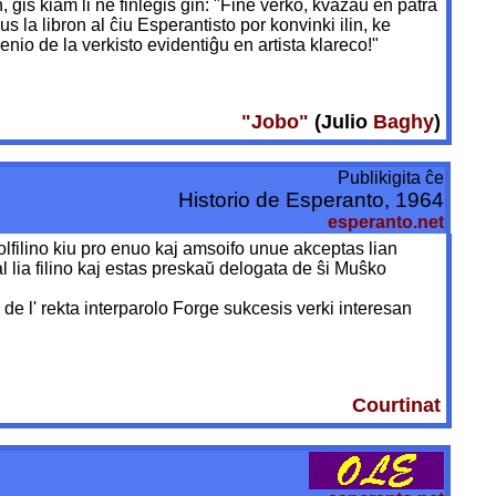
 ĝis kiam li ne finlegis ĝin: "Fine verko, kvazaŭ en patra
s la libron al ĉiu Esperantisto por konvinki ilin, ke
nio de la verkisto evidentiĝu en artista klareco!"
"Jobo"
(Julio
Baghy
)
Publikigita ĉe
Historio de Esperanto, 1964
esperanto.net
lfilino kiu pro enuo kaj amsoifo unue akceptas lian
l lia filino kaj estas preskaŭ delogata de ŝi Muŝko
 de l' rekta interparolo Forge sukcesis verki interesan
Courtinat