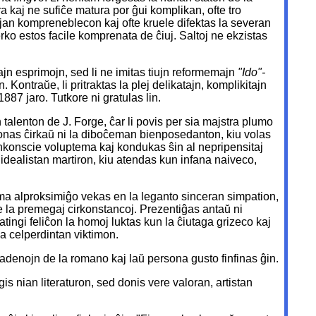
a kaj ne sufiĉe matura por ĝui komplikan, ofte tro
ujan kompreneblecon kaj ofte kruele difektas la severan
erko estos facile komprenata de ĉiuj. Saltoj ne ekzistas
ajn esprimojn, sed li ne imitas tiujn reformemajn
"Ido"-
Kontraŭe, li pritraktas la plej delikatajn, komplikitajn
887 jaro. Tutkore ni gratulas lin.
 talenton de J. Forge, ĉar li povis per sia majstra plumo
rekonas ĉirkaŭ ni la diboĉeman bienposedanton, kiu volas
senkonscie voluptema kaj kondukas ŝin al nepripensitaj
 idealistan martiron, kiu atendas kun infana naiveco,
tima alproksimiĝo vekas en la leganto sinceran simpation,
 de la premegaj cirkonstancoj. Prezentiĝas antaŭ ni
atingi feliĉon la homoj luktas kun la ĉiutaga grizeco kaj
la celperdintan viktimon.
 fadenojn de la romano kaj laŭ persona gusto finfinas ĝin.
is nian literaturon, sed donis vere valoran, artistan