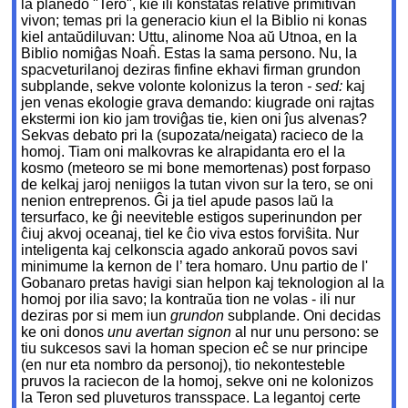
la planedo "Tero", kie ili konstatas relative primitivan
vivon; temas pri la generacio kiun el la Biblio ni konas
kiel antaŭdiluvan: Uttu, alinome Noa aŭ Utnoa, en la
Biblio nomiĝas Noaĥ. Estas la sama persono. Nu, la
spacveturilanoj deziras finfine ekhavi firman grundon
subplande, sekve volonte kolonizus la teron
- sed:
kaj
jen venas ekologie grava demando: kiugrade oni rajtas
ekstermi ion kio jam troviĝas tie, kien oni ĵus alvenas?
Sekvas debato pri la (supozata/neigata) racieco de la
homoj. Tiam oni malkovras ke alrapidanta ero el la
kosmo (meteoro se mi bone memortenas) post forpaso
de kelkaj jaroj neniigos la tutan vivon sur la tero, se oni
nenion entreprenos. Ĝi ja tiel apude pasos laŭ la
tersurfaco, ke ĝi neeviteble estigos superinundon per
ĉiuj akvoj oceanaj, tiel ke ĉio viva estos forviŝita. Nur
inteligenta kaj celkonscia agado ankoraŭ povos savi
minimume la kernon de l’ tera homaro. Unu partio de l'
Gobanaro pretas havigi sian helpon kaj teknologion al la
homoj por ilia savo; la kontraŭa tion ne volas - ili nur
deziras por si mem iun
grundon
subplande. Oni decidas
ke oni donos
unu avertan signon
al nur unu persono: se
tiu sukcesos savi la homan specion eĉ se nur principe
(en nur eta nombro da personoj), tio nekontesteble
pruvos la raciecon de la homoj, sekve oni ne kolonizos
la Teron sed pluveturos transspace. La legantoj certe