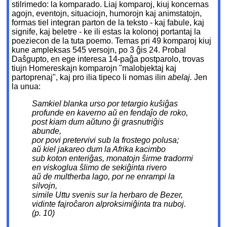
stilrimedo: la komparado. Liaj komparoj, kiuj koncernas
agojn, eventojn, situaciojn, humorojn kaj animstatojn,
formas tiel integran parton de la teksto - kaj fabule, kaj
signife, kaj beletre - ke ili estas la kolonoj portantaj la
poeziecon de la tuta poemo. Temas pri 49 komparoj kiuj
kune ampleksas 545 versojn, po 3 ĝis 24. Probal
Daŝgupto, en ege interesa 14-paĝa postparolo, trovas
tiujn Homereskajn komparojn "malobjektaj kaj
partoprenaj", kaj pro ilia tipeco li nomas ilin
abelaj.
Jen
la unua:
Samkiel blanka urso por tetargio kuŝiĝas
profunde en kaverno aŭ en fendaĵo de roko,
post kiam dum aŭtuno ĝi grasnutriĝis
abunde,
por povi pretervivi sub la frostego polusa;
aŭ kiel jakareo dum la Afrika kacimbo
sub koton enteriĝas, monatojn ŝirme tradormi
en viskoglua ŝlimo de sekiĝinta rivero
aŭ de multherba lago, por ne enrampi la
silvojn,
simile Uttu svenis sur la herbaro de Bezer,
vidinte fajroĉaron alproksimiĝinta tra nuboj.
(p. 10)