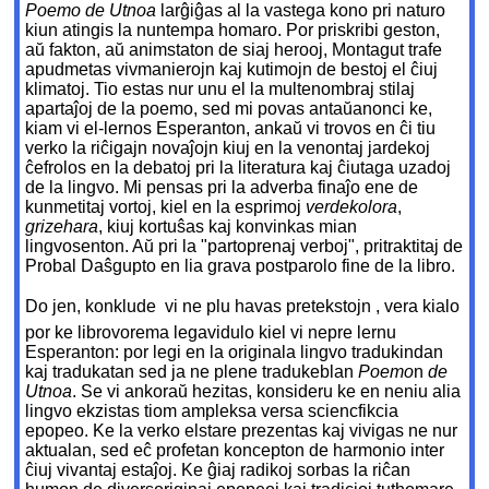
Poemo de Utnoa
larĝiĝas al la vastega kono pri naturo
kiun atingis la nuntempa homaro. Por priskribi geston,
aŭ fakton, aŭ animstaton de siaj herooj, Montagut trafe
apudmetas vivmanierojn kaj kutimojn de bestoj el ĉiuj
klimatoj. Tio estas nur unu el la multenombraj stilaj
apartaĵoj de la poemo, sed mi povas antaŭanonci ke,
kiam vi el-lernos Esperanton, ankaŭ vi trovos en ĉi tiu
verko la riĉigajn novaĵojn kiuj en la venontaj jardekoj
ĉefrolos en la debatoj pri la literatura kaj ĉiutaga uzadoj
de la lingvo. Mi pensas pri la adverba finaĵo ene de
kunmetitaj vortoj, kiel en la esprimoj
verdekolora
,
grizehara
, kiuj kortuŝas kaj konvinkas mian
lingvosenton. Aŭ pri la "partoprenaj verboj", pritraktitaj de
Probal Daŝgupto en lia grava postparolo fine de la libro.
Do jen, konklude  vi ne plu havas pretekstojn , vera kialo
por ke librovorema legavidulo kiel vi nepre lernu
Esperanton: por legi en la originala lingvo tradukindan
kaj tradukatan sed ja ne plene tradukeblan
Poemo
n
de
Utnoa
. Se vi ankoraŭ hezitas, konsideru ke en neniu alia
lingvo ekzistas tiom ampleksa versa sciencfikcia
epopeo. Ke la verko elstare prezentas kaj vivigas ne nur
aktualan, sed eĉ profetan koncepton de harmonio inter
ĉiuj vivantaj estaĵoj. Ke ĝiaj radikoj sorbas la riĉan