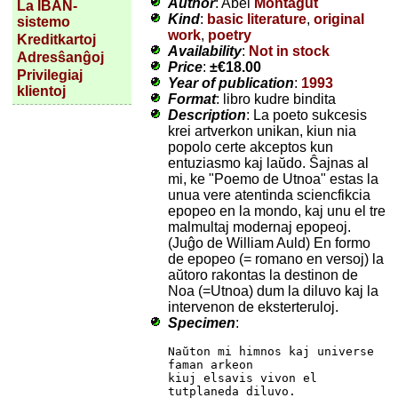
Author
: Abel
Montagut
La IBAN-
Kind
:
basic literature
,
original
sistemo
work
,
poetry
Kreditkartoj
Availability
:
Not in stock
Adresŝanĝoj
Price
:
±
€18.00
Privilegiaj
Year of publication
:
1993
klientoj
Format
: libro kudre bindita
Description
: La poeto sukcesis
krei artverkon unikan, kiun nia
popolo certe akceptos kun
entuziasmo kaj laŭdo. Ŝajnas al
mi, ke "Poemo de Utnoa" estas la
unua vere atentinda sciencfikcia
epopeo en la mondo, kaj unu el tre
malmultaj modernaj epopeoj.
(Juĝo de William Auld) En formo
de epopeo (= romano en versoj) la
aŭtoro rakontas la destinon de
Noa (=Utnoa) dum la diluvo kaj la
intervenon de eksterteruloj.
Specimen
:
Naŭton mi himnos kaj universe 
faman arkeon

kiuj elsavis vivon el 
tutplaneda diluvo.
