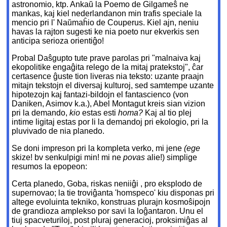
astronomio, ktp. Ankaŭ la Poemo de Gilgameŝ ne
mankas, kaj kiel nederlandanon min trafis speciale la
mencio pri l' Naŭmaĥio de Couperus. Kiel ajn, neniu
havas la rajton sugesti ke nia poeto nur ekverkis sen
anticipa serioza orientiĝo!
Probal Daŝgupto tute prave parolas pri "malnaiva kaj
ekopolitike engaĝita relego de la mitaj pratekstoj", ĉar
certasence ĝuste tion liveras nia teksto: uzante praajn
mitajn tekstojn el diversaj kulturoj, sed samtempe uzante
hipotezojn kaj fantazi-bildojn el fantascienco (von
Daniken, Asimov k.a.), Abel Montagut kreis sian vizion
pri la demando,
kio
estas esti
homa?
Kaj al tio plej
intime ligitaj estas por li la demandoj pri ekologio, pri la
pluvivado de nia planedo.
Se doni impreson pri la kompleta verko, mi jene
(ege
skize! bv senkulpigi min! mi ne
povas
alie!) simplige
resumos la epopeon:
Certa planedo, Goba, riskas neniiĝi , pro eksplodo de
supernovao; la tie troviĝanta 'homspeco' kiu disponas pri
altege evoluinta tekniko, konstruas plurajn kosmoŝipojn
de grandioza amplekso por savi la loĝantaron. Unu el
tiuj spacveturiloj, post pluraj generacioj, proksimiĝas al