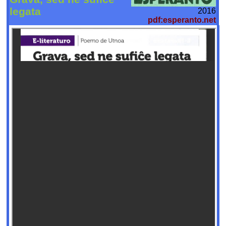
legata
2016
pdf:esperanto.net