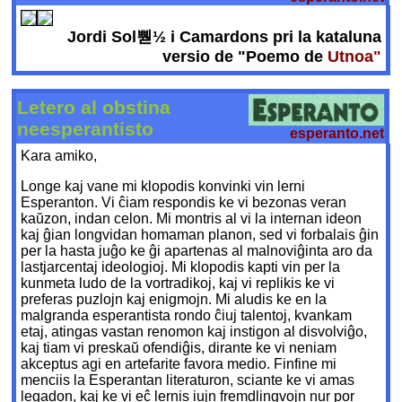
Jordi Sol뿯½ i Camardons pri la kataluna
versio de "Poemo de
Utnoa"
Letero al obstina
neesperantisto
esperanto.net
Kara amiko,
Longe kaj vane mi klopodis konvinki vin lerni
Esperanton. Vi ĉiam respondis ke vi bezonas veran
kaŭzon, indan celon. Mi montris al vi la internan ideon
kaj ĝian longvidan homaman planon, sed vi forbalais ĝin
per la hasta juĝo ke ĝi apartenas al malnoviĝinta aro da
lastjarcentaj ideologioj. Mi klopodis kapti vin per la
kunmeta ludo de la vortradikoj, kaj vi replikis ke vi
preferas puzlojn kaj enigmojn. Mi aludis ke en la
malgranda esperantista rondo ĉiuj talentoj, kvankam
etaj, atingas vastan renomon kaj instigon al disvolviĝo,
kaj tiam vi preskaŭ ofendiĝis, dirante ke vi neniam
akceptus agi en artefarite favora medio. Finfine mi
menciis la Esperantan literaturon, sciante ke vi amas
legadon, kaj ke vi eĉ lernis iujn fremdlingvojn nur por