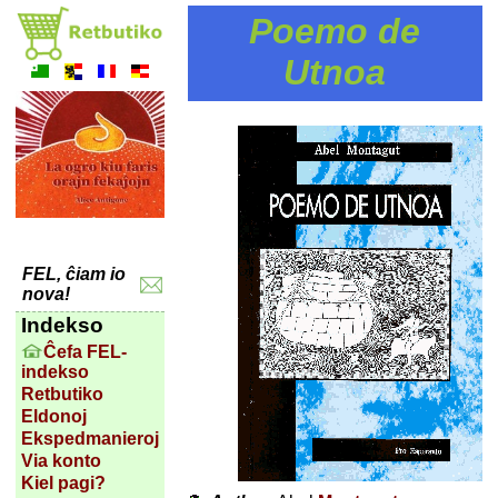
Poemo de
Utnoa
FEL, ĉiam io
nova!
Indekso
Ĉefa FEL-
indekso
Retbutiko
Eldonoj
Ekspedmanieroj
Via konto
Kiel pagi?