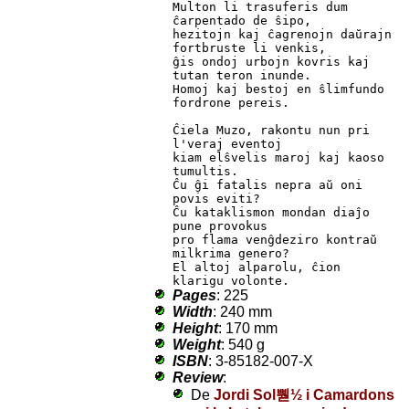
Multon li trasuferis dum 
ĉarpentado de ŝipo,

hezitojn kaj ĉagrenojn daŭrajn 
fortbruste li venkis,

ĝis ondoj urbojn kovris kaj 
tutan teron inunde.

Homoj kaj bestoj en ŝlimfundo 
fordrone pereis.

Ĉiela Muzo, rakontu nun pri 
l'veraj eventoj

kiam elŝvelis maroj kaj kaoso 
tumultis.

Ĉu ĝi fatalis nepra aŭ oni 
povis eviti?

Ĉu kataklismon mondan diaĵo 
pune provokus

pro flama venĝdeziro kontraŭ 
milkrima genero?

El altoj alparolu, ĉion 
klarigu volonte.
Pages
: 225
Width
: 240 mm
Height
: 170 mm
Weight
: 540 g
ISBN
: 3-85182-007-X
Review
:
De
Jordi Sol뿯½ i Camardons