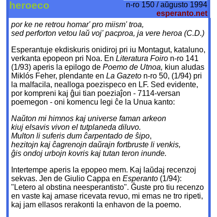
heroeco
n-ro 150 / aŭgusto 1994
esperanto.net
por ke ne retrou homar' pro miism' troa,
sed perforton vetou laŭ voj' pacproa, ja vere heroa (C.D.)
Esperantuje ekdiskuris onidiroj pri iu Montagut, kataluno,
verkanta epopeon pri Noa. En
Literatura Foiro
n-ro 141
(1/93) aperis la epilogo de
Poemo de Utnoa,
kiun aludas
Miklós Feher, plendante en
La Gazeto
n-ro 50, (1/94) pri
la malfacila, nealloga poezispeco en LF. Sed evidente,
por kompreni kaj ĝui tian poeziaĵon - 7114-versan
poemegon - oni komencu legi ĉe la Unua kanto:
Naŭton mi himnos kaj universe faman arkeon
kiuj elsavis vivon el tutplaneda diluvo.
Multon li suferis dum ĉarpentado de ŝipo
,
hezitojn kaj ĉagrenojn daŭrajn fortbruste li venkis,
ĝis ondoj urbojn kovris kaj tutan teron inunde.
Intertempe aperis la epopeo mem. Kaj laŭdaj recenzoj
sekvas. Jen de Giulio Cappa en
Esperanto
(1/94):
"Letero al obstina neesperantisto". Ĝuste pro tiu recenzo
en vaste kaj amase ricevata revuo, mi emas ne tro ripeti,
kaj jam ellasos rerakonti la enhavon de la poemo.