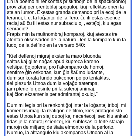
En la poemo ni renkontas priskribojn de la spackolonioj
provizitaj per orenteblaj speguloj, kiuj reflektas enen la
stelan lumon. Ekestas granda demando pri la ecoj de la
teranoj, t. e. la loĝantoj de la Tero: ĉu ili estas esence
raciaj aŭ ĉu ili estas nur subraciuloj , estaĵoj, kiu agas
senracie?
Frapis min la multnombraj komparoj, kiuj atestas tre
atentan okservadon de la naturo. Jen la komparo kun la
ludoj de la delfino en la versaro 540:
"Kiel delfenoj migraj ekster la maro bluonda
saltas kaj glite naĝas apud kupreca kareno
velŝipa: ĝojoplenaj pro l'akompano de homoj,
sentime ĝin eskortas, kun ĝia ŝaŭmo ludante,
dum sur korala fundo bukcenon polpo tentaklas,
tiel plezuris Utnoa dum la vojaĝo tratempa,
jam plene forgesinte pri la suferoj animaj,
kaj ĉion ekzamenis per admirantaj okuloj."
Dum mi legis pri la renkontiĝoj inter la loĝantaj triboj, mi
komencis imagi la realigon de filmo, kies protagonisto
estas Utnoa kun siaj duboj kaj necertecoj, sed kiu ankaŭ
fidas je la naturaj sciencoj, kiu subfosas la forte starajn
murojn de miljaroj de ŝtata elmontro de la perforto.
Numuo, la altrangulo kiu akompanas Utnoan al la