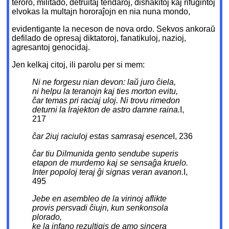
teroro, militado, detruitaj tendaroj, dishakitoj kaj rifuĝintoj
elvokas la multajn hororaĵojn en nia nuna mondo,
evidentigante la neceson de nova ordo. Sekvos ankoraŭ
defilado de opresaj diktatoroj, fanatikuloj, nazioj,
agresantoj genocidaj.
Jen kelkaj citoj, ili parolu per si mem:
Ni ne forgesu nian devon: laŭ juro ĉiela,
ni helpu la teranojn kaj ties morton evitu,
ĉar temas pri raciaj uloj. Ni trovu rimedon
deturni la lrajekton de astro damne raina.
I,
217
ĉar 2iuj raciuloj estas samrasaj esence
I, 236
ĉar tiu Dilmunida gento sendube superis
etapon de murdemo kaj se sensaĝa kruelo.
Inter popoloj teraj ĝi signas veran avanon.
I,
495
Jebe en asembleo de la virinoj aflikte
provis persvadi ĉiujn, kun senkonsola
plorado,
ke la infano rezultigis de amo sincera