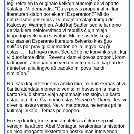
legi rekte en la originalo kelkajn aŭtorojn de vi aparte
ŝatatajn. Vi demandis: "Ĉu vi povas proponi al mi tian
literaturan kialon por eklerni Esperanton?" Mi do
entuziasme priskribis al vi miajn amatajn librojn de
Kalocsay, Waringhien, Auld kaj Sadler, sed je la nomo
de via klera neinformiteco vi repuŝis ĉiujn miajn
klopodojn veki vian scivolon. Mi fine asertis ke ja
ekzistas en Esperanto literatura ĉefverko kies ĝuo
sufiĉas por pravigi la lernadon de la lingvo, kaj ĝi
estas . . . la lingvo mem. Sed eĉ tio ne konvinkis vin, kaj
vi duonŝerce diris: "Revenu kiam vi povos proponi, krom
la lingvon, almenaŭ unu verkon vere unikan, kaj tian ke
neniel en alia lingvo aŭ traduko mi povu frandi
similaĵon."
Nu, kara kaj pretendema amiko mia, mi nun skribas al vi,
ĉar tiu atendata momento venis: mi havas en la mano
karton kiu disbatos viajn aplombajn rezistojn. La karto
estas tuta libro. Ĝia nomo estas
Poemo de Utnoa
. Jes, vi
divenis, estas versoj. Ne, vi malpravas, ne temas pri la
kutimaj lirikaĵoj. Temas pri epopeo.
En sep kantoj, kiuj sume ampleksas ĉirkaŭ sep mil
versojn, la aŭtoro, Abel Montagut, rerakontas la historion
de Noa imagante eksterteran postkulisan intervenon.