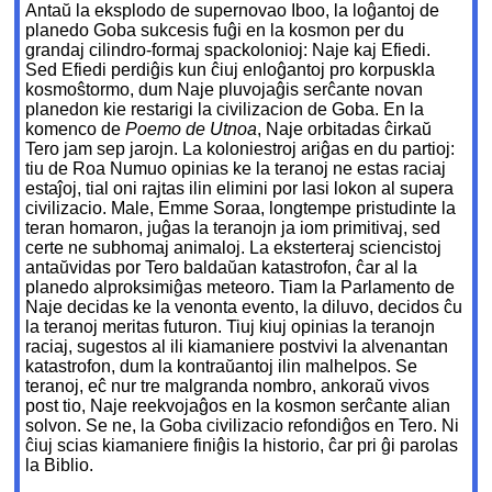
Antaŭ la eksplodo de supernovao Iboo, la loĝantoj de
planedo Goba sukcesis fuĝi en la kosmon per du
grandaj cilindro-formaj spackolonioj: Naje kaj Efiedi.
Sed Efiedi perdiĝis kun ĉiuj enloĝantoj pro korpuskla
kosmoŝtormo, dum Naje pluvojaĝis serĉante novan
planedon kie restarigi la civilizacion de Goba. En la
komenco de
Poemo de Utnoa
, Naje orbitadas ĉirkaŭ
Tero jam sep jarojn. La koloniestroj ariĝas en du partioj:
tiu de Roa Numuo opinias ke la teranoj ne estas raciaj
estaĵoj, tial oni rajtas ilin elimini por lasi lokon al supera
civilizacio. Male, Emme Soraa, longtempe pristudinte la
teran homaron, juĝas la teranojn ja iom primitivaj, sed
certe ne subhomaj animaloj. La eksterteraj sciencistoj
antaŭvidas por Tero baldaŭan katastrofon, ĉar al la
planedo alproksimiĝas meteoro. Tiam la Parlamento de
Naje decidas ke la venonta evento, la diluvo, decidos ĉu
la teranoj meritas futuron. Tiuj kiuj opinias la teranojn
raciaj, sugestos al ili kiamaniere postvivi la alvenantan
katastrofon, dum la kontraŭantoj ilin malhelpos. Se
teranoj, eĉ nur tre malgranda nombro, ankoraŭ vivos
post tio, Naje reekvojaĝos en la kosmon serĉante alian
solvon. Se ne, la Goba civilizacio refondiĝos en Tero. Ni
ĉiuj scias kiamaniere finiĝis la historio, ĉar pri ĝi parolas
la Biblio.