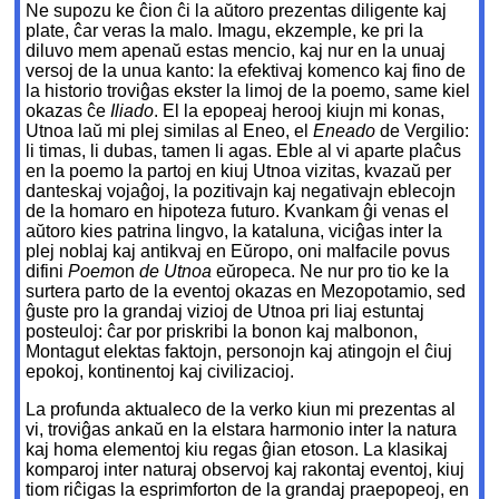
Ne supozu ke ĉion ĉi la aŭtoro prezentas diligente kaj
plate, ĉar veras la malo. Imagu, ekzemple, ke pri la
diluvo mem apenaŭ estas mencio, kaj nur en la unuaj
versoj de la unua kanto: la efektivaj komenco kaj fino de
la historio troviĝas ekster la limoj de la poemo, same kiel
okazas ĉe
Iliado
. El la epopeaj herooj kiujn mi konas,
Utnoa laŭ mi plej similas al Eneo, el
Eneado
de Vergilio:
li timas, li dubas, tamen li agas. Eble al vi aparte plaĉus
en la poemo la partoj en kiuj Utnoa vizitas, kvazaŭ per
danteskaj vojaĝoj, la pozitivajn kaj negativajn eblecojn
de la homaro en hipoteza futuro. Kvankam ĝi venas el
aŭtoro kies patrina lingvo, la kataluna, viciĝas inter la
plej noblaj kaj antikvaj en Eŭropo, oni malfacile povus
difini
Poemo
n
de Utnoa
eŭropeca. Ne nur pro tio ke la
surtera parto de la eventoj okazas en Mezopotamio, sed
ĝuste pro la grandaj vizioj de Utnoa pri liaj estuntaj
posteuloj: ĉar por priskribi la bonon kaj malbonon,
Montagut elektas faktojn, personojn kaj atingojn el ĉiuj
epokoj, kontinentoj kaj civilizacioj.
La profunda aktualeco de la verko kiun mi prezentas al
vi, troviĝas ankaŭ en la elstara harmonio inter la natura
kaj homa elementoj kiu regas ĝian etoson. La klasikaj
komparoj inter naturaj observoj kaj rakontaj eventoj, kiuj
tiom riĉigas la esprimforton de la grandaj praepopeoj, en