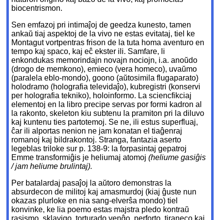
biocentrismon.
Sen emfazoj pri intimaĵoj de geedza kunesto, tamen
ankaŭ tiaj aspektoj de la vivo ne estas evitataj, tiel ke
Montagut vortpentras frison de la tuta homa aventuro en
tempo kaj spaco, kaj eĉ ekster ili. Samfare, li
enkondukas memorindajn novajn nociojn, i.a. anoŭdo
(drogo de memkono), emieco (vera homeco), uvaŭmo
(paralela eblo-mondo), goono (aŭtosimila flugaparato)
holodramo (holografia televidaĵo), kubregistri (konservi
per holografia tekniko), holoinformo. La sciencfikciaj
elementoj en la libro precipe servas por formi kadron al
la rakonto, skeleton kiu subtenu la pramiton pri la diluvo
kaj kuntenu ties partotemoj. Se ne, ili estus superfluaj,
ĉar ili alportas nenion ne jam konatan el tiaĝenraj
romanoj kaj bildrakontoj. Stranga, fantazia aserto
legeblas triloke sur p. 138-9: la forpasintaj gepatroj
Emme transformiĝis je heliumaj atomoj
(heliume gasiĝis
/ jam heliume brulintaj).
Per batalardaj pasaĵoj la aŭtoro demonstras la
absurdecon de militoj kaj amasmurdoj (kiaj ĝuste nun
okazas plurloke en nia sang-elverŝa mondo) tiel
konvinke, ke lia poemo estas majstra pledo kontraŭ
rasismo, sklavigo, torturado,venĝo, perforto, tiraneco kaj