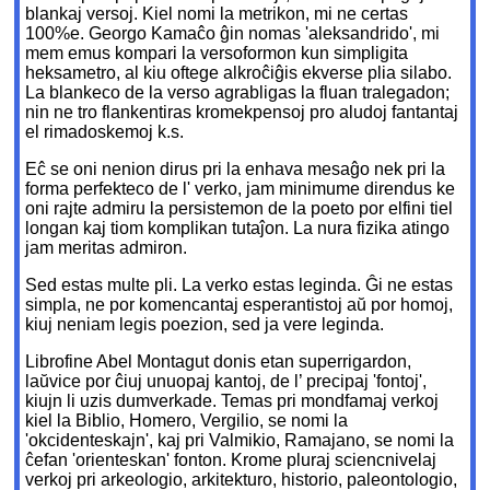
blankaj versoj. Kiel nomi la metrikon, mi ne certas
100%e. Georgo Kamaĉo ĝin nomas 'aleksandrido', mi
mem emus kompari la versoformon kun simpligita
heksametro, al kiu oftege alkroĉiĝis ekverse plia silabo.
La blankeco de la verso agrabligas la fluan tralegadon;
nin ne tro flankentiras kromekpensoj pro aludoj fantantaj
el rimadoskemoj k.s.
Eĉ se oni nenion dirus pri la enhava mesaĝo nek pri la
forma perfekteco de l' verko, jam minimume direndus ke
oni rajte admiru la persistemon de la poeto por elfini tiel
longan kaj tiom komplikan tutaĵon. La nura fizika atingo
jam meritas admiron.
Sed estas multe pli. La verko estas leginda. Ĝi ne estas
simpla, ne por komencantaj esperantistoj aŭ por homoj,
kiuj neniam legis poezion, sed ja vere leginda.
Librofine Abel Montagut donis etan superrigardon,
laŭvice por ĉiuj unuopaj kantoj, de l’ precipaj 'fontoj',
kiujn li uzis dumverkade. Temas pri mondfamaj verkoj
kiel la Biblio, Homero, Vergilio, se nomi la
'okcidenteskajn', kaj pri Valmikio, Ramajano, se nomi la
ĉefan 'orienteskan' fonton. Krome pluraj sciencnivelaj
verkoj pri arkeologio, arkitekturo, historio, paleontologio,