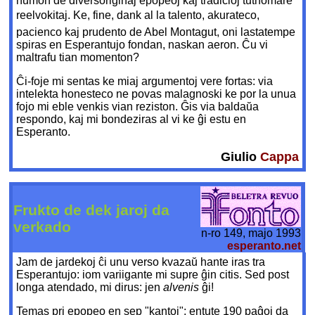
humon de diversoriginaj epopeoj kaj tradicioj tuthomare
reelvokitaj. Ke, fine, dank al la talento, akurateco,
pacienco kaj prudento de Abel Montagut, oni lastatempe
spiras en Esperantujo fondan, naskan aeron. Ĉu vi
maltrafu tian momenton?
Ĉi-foje mi sentas ke miaj argumentoj vere fortas: via
intelekta honesteco ne povas malagnoski ke por la unua
fojo mi eble venkis vian reziston. Ĝis via baldaŭa
respondo, kaj mi bondeziras al vi ke ĝi estu en
Esperanto.
Giulio
Cappa
Frukto de dek jaroj da
verkado
n-ro 149, majo 1993
esperanto.net
Jam de jardekoj ĉi unu verso kvazaŭ hante iras tra
Esperantujo: iom variigante mi supre ĝin citis. Sed post
longa atendado, mi dirus: jen
alvenis
ĝi!
Temas pri epopeo en sep "kantoj"; entute 190 paĝoj da