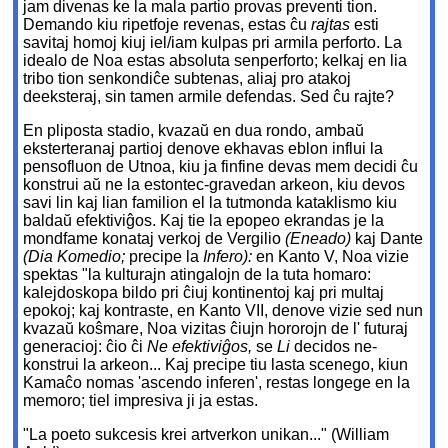
jam divenas ke la mala partio provas preventi tion.
Demando kiu ripetfoje revenas, estas ĉu
rajtas
esti
savitaj homoj kiuj iel/iam kulpas pri armila perforto. La
idealo de Noa estas absoluta senperforto; kelkaj en lia
tribo tion senkondiĉe subtenas, aliaj pro atakoj
deeksteraj, sin tamen armile defendas. Sed ĉu rajte?
En pliposta stadio, kvazaŭ en dua rondo, ambaŭ
eksterteranaj partioj denove ekhavas eblon influi la
pensofluon de Utnoa, kiu ja finfine devas mem decidi ĉu
konstrui aŭ ne la estontec-gravedan arkeon, kiu devos
savi lin kaj lian familion el la tutmonda kataklismo kiu
baldaŭ efektiviĝos. Kaj tie la epopeo ekrandas je la
mondfame konataj verkoj de Vergilio
(Eneado)
kaj Dante
(Dia Komedio;
precipe la
Infero):
en Kanto V, Noa vizie
spektas "la kulturajn atingalojn de la tuta homaro:
kalejdoskopa bildo pri ĉiuj kontinentoj kaj pri multaj
epokoj; kaj kontraste, en Kanto VII, denove vizie sed nun
kvazaŭ koŝmare, Noa vizitas ĉiujn hororojn de l' futuraj
generacioj: ĉio ĉi
Ne efektiviĝos,
se
Li
decidos ne-
konstrui la arkeon... Kaj precipe tiu lasta scenego, kiun
Kamaĉo nomas 'ascendo inferen', restas longege en la
memoro; tiel impresiva ji ja estas.
"La poeto sukcesis krei artverkon unikan..." (William