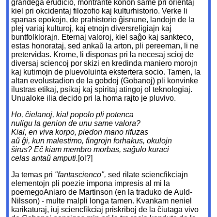
grandega erudicio, montrante konon same pri orientaj
kiel pri okcidentaj filozofio kaj kulturhistorio. Verke li
spanas epokojn, de prahistorio ĝisnune, landojn de la
plej variaj kulturoj, kaj etnojn diversreligiajn kaj
buntfolklorajn. Eternaj valoroj, kiel saĝo kaj sankteco,
estas honorataj, sed ankaŭ la arton, pli pereeman, li ne
pretervidas. Krome, li disponas pri la necesaj scioj de
diversaj sciencoj por skizi en kredinda maniero morojn
kaj kutimojn de pluevoluinta ekstertera socio. Tamen, la
altan evolustadion de la gobdoj (Gobanoj) pli konvinke
ilustras etikaj, psikaj kaj spiritaj atingoj ol teknologiaj.
Unualoke ilia decido pri la homa rajto je pluvivo.
Ho, ĉielanoj, kial popolo pli potenca
nuligu la genion de unu same valora?
Kial, en viva
korpo, piedon mano rifuzas
aŭ ĝi, kun malestimo, fingrojn forhakus, okulojn
ŝirus? Eĉ kiam membro morbas, saĝulo kuraci
celas antaŭ amputi.
[ol?]
Ja temas pri
"fantascienco",
sed rilate sciencfikciajn
elementojn pli poezie impona impresis al mi la
poemegoAniaro de Martinson (en la traduko de Auld-
Nilsson) - multe malpli longa tamen. Kvankam neniel
karikaturaj, iuj sciencfikciaj priskriboj de la ĉiutaga vivo