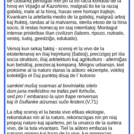
de Gobanoj pensigas min pri la tro racia konduto de la
hinoj en
Vojaĝo al Kazohinio,
malgraŭ tio ke la raciaj
gobdoj, male al la hinoj, havas vere homajn trajtojn.
Kvankam la artefarita medio de la gobdoj, malgraŭ arboj
kaj fruktoj, randas al la malvarma, sterila etoso de la hina
socio, ili restas homecaj en siaj interrilatoj: Montagut
intense priskribas ilian civilizon (laboro, ripozo, nutrado,
vestoj, ludoj, geedziĝo, edukado).
Versoj kun sekaj faktoj - scenoj el la vivo de la
eksterteranoj en iliaj hejmturoj (ŝabioj), precizigoj pri ilia
socia strukturo, iliaj arkitekturo kaj agrikulturo - alterniĝas
kun belstilaj, poeziecaj komparoj. Mirigos urbanojn, kiel
proksime al la naturo staras la aŭtoro: ekzemple, vokitoj
kolektiĝis el ĉiuj punktoj disaj de l' kolonio
samkiel muŝoj svarmas al bovinlakta sitelo
dum juna melkistino ne trafas peli forhuŝe,
sed pro l' embaraso la ujon frape renversas
kaj ili ĉiuflanke alzumas suĉe festeni.
(V,71)
La oftaj scenoj el la besta vivo efikas ekologie,
rekondukas nin al la naturo, rekonsciigas nin pri niaj
propraj naturo kaj aparteno, pri la unueco de la surtera
vivo, de la tuta vivantaro. Tiel la aŭtoro emfazas la
naturon origino kaj bazo de la vivo, kaj promocias