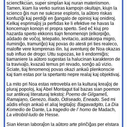
sciencfikcian, super simplan kaj nuran materiismon.
Tamen, kiam lia verko suriras kampojn okultajn, kiujn la
scienco ĝis nun ne sukcese esploris, la aŭtoro riskas
konfuziĝi kaj perdiĝi en ĝangalo de opinioj kaj onidiroj.
Kelkaj esprimaĵoj ja perfidas ke li efektive ne havas la
koncernajn konojn el propra sperto. Sed eĉ kiuj pro
hazarda sperto ekkonis tiajn fenomenojn (elkorpiĝo,
aŭdado de voĉoj, telepatio, levitacio, astrakorpa migro,
iluminiĝo, tramuriĝo) kaj povas do atesti pri ties realeco,
malofte vere komprenas ilin. Iuj aventuroj de Noa okazas
sub influo de drogo: Uttu supozas, ke li endormiĝis;
tiamaniere la aŭtoro sugestas la halucinan karakteron de
la travivaĵo, kvazaŭ temus pri revado, sonĝo aŭ vizio.
Sciate, tiaj fenomenoj povas okazi ankaŭ plenkonscie
kaj tiam estas por la spertanto nepre realaj kaj objektivaj.
La mito pri Noa estas retrovebla en la kulturaj kreaĵoj de
pluraj popoloj, kaj Abel Montagut tial bazas sian poemon
sur antikvaj literaturaj tekstoj:
Poemo de Gilgameŝ,
Ramajano, Genezo, lliado, Odiseado, Eneado.
Sed mi
aŭdis eĥojn ankaŭ el aliaj legitaĵoj:
Bagavadgito, La Dia
Komedio
de Dante, La
tragedio de l' homo
de Madach,
La vitrobid-ludo
de Hesse.
Sian kleran laboraĵon la aŭtoro arte pliriĉiĝas per elstara