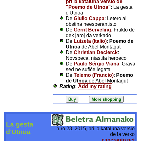
pri la kataluna versio de
"Poemo de Utnoa"
: La gesta
d'Utnoa
De
Giulio Cappa
: Letero al
obstina neesperantisto
De
Gerrit Berveling
: Frukto de
dek jaroj da verkado
De
Luizeta (Italio)
:
Poemo de
Utnoa
de Abel Montagut
De
Christian Declerck
:
Novspeca, niastila heroeco
De
Paulo Sérgio Viana
: Grava,
sed ne sufiĉe legata
De
Telemo (Francio)
:
Poemo
de Utnoa
de Abel Montagut
Rating
:
Add my rating
La gesta
n-ro 23, 2015, pri la kataluna versio
d'Utnoa
de la verko
esperanto.net