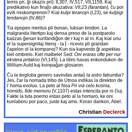
temis pri, ĝi okazis pri): II,307, IV,517, VII,1159. Kaj
predikativo kun finaĵo akuzativa: VII,23
(farantan),
ĉu por
eviti miskomprenon? Kial
kulpi teranojn
(I,23), se
kulpigi
tendanojn
(IV,86)?
Tia epopeo meritus pli bonan, luksan bindon. La
malgranda litertipo kaj densa preso de la postparolo
kaŭzas ĝenan kunfandiĝon de r kaj n al m. Kaj kial unu
el la supersignitaj literoj - la ĵ - ricevis pli grandan
ĉapelon ol la kompanoj? Kun sia kapvesto ĝi aspektas
kiel ombrelo. Kiel malbele! Sed:
Oni eraras ofte per nur
ekstera pritakso
(VI,145). La libro havas enkondukon de
William Auld kaj kvinpaĝan glosaron.
Ĉu
la tergloba genero savindas antaŭ la astro fatrumba?
Jes, ĉar la nomada tribo de Utnoa indikas la direkton de
l' homa evoluo. La peto al Noa
Pri via celo kosma,
homido, fide memoru
(V,1107) estas intencita por ni ĉiuj.
Fakte la tuta poemo estas peto al la homaro, ke oni
kunlaboru por paco, justo kaj amo. Koran dankon, Abel.
Christian
Declerck
Grava, sed ne sufiĉe