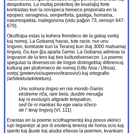
despotismo. La multaj priskriboj de kruelaĵoj forte
kontrastas kun la novspeca heroeco proponata en la
epopeo: senagresa, senperforta, gastiga, homama,
naturrespekta, malegoisma (vidu paĝon 73, versojn 647-
679).
Okulfrapa estas la kohera fremdeco de la gobaj vortoj
kaj nomoj. La Gobanoj havas, tute racie, nur unu
lingvon, kontraste kun la Teranoj kun iliaj 3000 malsamaj
lingvoj, ĉiu kun ĝia aparta ĉarmo. La Gobanoj admiras la
lingvaron de la tero kaj ties kulturdiversecon. La poemo
spegulas la diversecon de lingve distingeblaj diferencoj
kulturaj per pluformeco de nomoj
(Uttu Noa / Utnoa),
vortoj (pretervivi/supervivi/transvivi) kaj ortografio
(arĥitekto/arkitekturo).
Unu solnura lingvo en nia mondo ĉiamis
ekstreme riĉa, rare bela, duoble mesaĝa
kaj ni evoluigis altgrade telepation,
sed ĉe ni mankas tiu ege varia riĉeco
de l' teraj lingvoj.
(VI, 111)
Enestas en la poemo sciofragmentoj kiuj povus ekinici
iujn legantojn al por ili esoteraj terenoj de homa scio kaj
sperto kaj ĝuste tiaj aludoj ellevas la poemon, kvankam