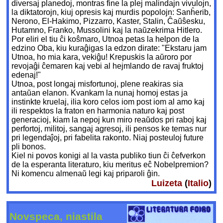
diversaj planedoj, montras fine la plej malindajn vivulojn,
la diktatorojn, kiuj opresis kaj murdis popolojn: Sanĥerib,
Nerono, El-Hakimo, Pizzarro, Kaster, Stalin, Ĉaŭŝesku,
Hutamno, Franko, Mussolini kaj la naŭzekrima Hitlero.
Por eliri el tiu ĉi koŝmaro, Utnoa petas la helpon de la
edzino Oba, kiu kuraĝigas la edzon dirate: "Ekstaru jam
Utnoa, ho mia kara, vekiĝu! Krepuskis la aŭroro por
revojaĝi ĉemaren kaj vebi al hejmlando de ravaj fruktoj
edenaj!"
Utnoa, post longaj misfortunoj, plene reakiras sia
antaŭan elanon. Kvankam la nunaj homoj estas ja
instinkte kruelaj, ilia koro celos iom post iom al amo kaj
ili respektos la fraton en harmonia naturo kaj post
generacioj, kiam la nepoj kun miro reaŭdos pri raboj kaj
perfortoj, militoj, sangaj agresoj, ili pensos ke temas nur
pri legendaĵoj, pri fabelita rakonto. Niaj posteuloj future
pli bonos.
Kiel ni povos konigi al la vasta publiko tiun ĉi ĉefverkon
de la esperanta literaturo, kiu meritus eĉ Nobelpremion?
Ni komencu almenaŭ legi kaj priparoli ĝin.
Luizeta
(
Italio
)
Novspeca, niastila