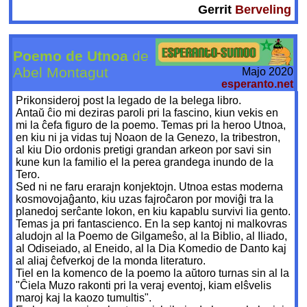
Gerrit
Berveling
Poemo de Utnoa
de
Abel Montagut
Majo 2020
esperanto.net
Prikonsideroj post la legado de la belega libro.
Antaŭ ĉio mi deziras paroli pri la fascino, kiun vekis en
mi la ĉefa figuro de la poemo. Temas pri la heroo Utnoa,
en kiu ni ja vidas tuj Noaon de la Genezo, la tribestron,
al kiu Dio ordonis pretigi grandan arkeon por savi sin
kune kun la familio el la perea grandega inundo de la
Tero.
Sed ni ne faru erarajn konjektojn. Utnoa estas moderna
kosmovojaĝanto, kiu uzas fajroĉaron por moviĝi tra la
planedoj serĉante lokon, en kiu kapablu survivi lia gento.
Temas ja pri fantascienco. En la sep kantoj ni malkovras
aludojn al la Poemo de Gilgameŝo, al la Biblio, al Iliado,
al Odiseiado, al Eneido, al la Dia Komedio de Danto kaj
al aliaj ĉefverkoj de la monda literaturo.
Tiel en la komenco de la poemo la aŭtoro turnas sin al la
"Ĉiela Muzo rakonti pri la veraj eventoj, kiam elŝvelis
maroj kaj la kaozo tumultis".