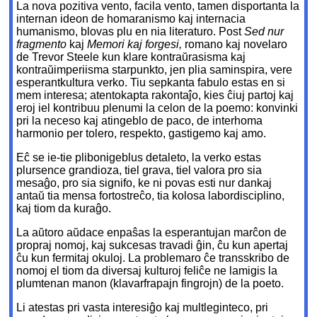
La nova pozitiva vento, facila vento, tamen disportanta la
internan ideon de homaranismo kaj internacia
humanismo, blovas plu
en nia literaturo. Post
Sed nur
fragmento
kaj
Memori kaj forgesi,
romano kaj novelaro
de Trevor Steele kun klare kontraŭrasisma kaj
kontraŭimperiisma starpunkto, jen plia saminspira, vere
esperantkultura verko. Tiu sepkanta fabulo estas en si
mem interesa; atentokapta rakontaĵo, kies ĉiuj partoj kaj
eroj iel kontribuu plenumi la celon de la poemo: konvinki
pri la neceso kaj atingeblo de paco, de interhoma
harmonio per tolero, respekto, gastigemo kaj amo.
Eĉ se ie-tie plibonigeblus detaleto, la verko estas
plursence grandioza, tiel grava, tiel valora pro sia
mesaĝo, pro sia signifo, ke ni povas esti nur dankaj
antaŭ tia mensa fortostreĉo, tia kolosa labordisciplino,
kaj tiom da kuraĝo.
La aŭtoro aŭdace enpaŝas la esperantujan marĉon de
propraj nomoj, kaj sukcesas travadi ĝin, ĉu kun apertaj
ĉu kun fermitaj okuloj. La problemaro ĉe transskribo de
nomoj el tiom da diversaj kulturoj feliĉe ne lamigis la
plumtenan manon (klavarfrapajn fingrojn) de la poeto.
Li atestas pri vasta interesiĝo kaj multleginteco, pri