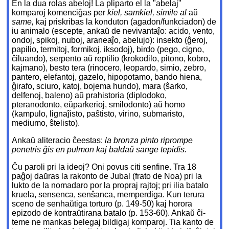
En la dua rolas abeloj! La pliparto el la "abelaj"
komparoj komenciĝas per
kiel, samkiel, simile al
aŭ
same,
kaj priskribas la konduton (agadon/funkciadon) de
iu animalo (escepte, ankaŭ de nevivantaĵo: acido, vento,
ondoj, spikoj, nuboj, araneaĵo, abelujo): insekto (ĝeroj,
papilio, termitoj, formikoj, iksodoj), birdo (pego, cigno,
ĉiluando), serpento aŭ reptilio (krokodilo, pitono, kobro,
kajmano), besto tera (rinocero, leopardo, simio, zebro,
pantero, elefantoj, gazelo, hipopotamo, bando hiena,
ĝirafo, sciuro, katoj, bojema hundo), mara (ŝarko,
delfenoj, baleno) aŭ prahistoria (diplodoko,
pteranodonto, eŭparkerioj, smilodonto) aŭ homo
(kampulo, lignaĵisto, paŝtisto, virino, submaristo,
mediumo, ŝtelisto).
Ankaŭ aliteracio ĉeestas:
la bronza pinto riprompe
penetris ĝis en pulmon kaj baldaŭ sange tepidis.
Ĉu paroli pri la ideoj? Oni povus citi senfine. Tra 18
paĝoj daŭras la rakonto de Jubal (frato de Noa) pri la
lukto de la nomadaro por la propraj rajtoj; pri ilia batalo
kruela, sensenca, senŝanca, memperdiga. Kun terura
sceno de senhaŭtiga torturo (p. 149-50) kaj horora
epizodo de kontraŭtirana batalo (p. 153-60). Ankaŭ ĉi-
teme ne mankas belegaj bildigaj komparoj. Tia kanto de