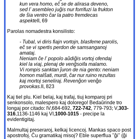
kun vera homo, eĉ se de alirasa deveno,
sed l' asembleo juĝis nur forrifuzi la frukton
de ŝia ventro ĉar la patro fremdecas
aspekte
II, 69
Parolas nomadestra konsilisto:
- Tubal, vi diris fiajn vortojn, blasfeme parolis,
eĉ se vi spertis perdon de samsanganoj
amataj.
Neniam ĉe l' popolo aŭdiĝis vortoj ofendaj
kiel la viaj, plenaj de venĝsoifa malamo.
Vi rompis sanktan ĵuron de nia gento: neniam
homon malŝati, murdi, ĉar nur ruino rezultas
kaj mortoj seneliraj. Revenĝon
venĝo
provokas.
II, 823
Kaj tiel plu. Kiel belaj, kaj trafaj, tiuj komparoj pri
senkonsolo, malespero kaj dolorego! Bedaŭrinde tro
longaj por citado: IV,684-692,
722-742
, 779-793; V,
303-
316
,1136-1146 kaj VI,
1000-1015
- precipe la
evidentigitaj.
Malmultaj preseraroj, kelkaj licencoj. Mankas spaco post
apostrofoj. Ĉu gramatikaj misoj? Eble superflua "ĝi" (ĝi