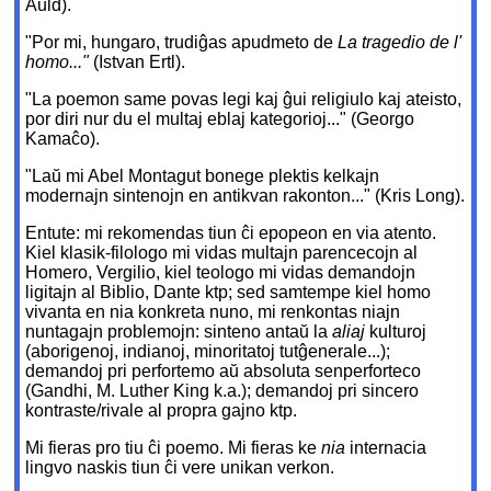
Auld).
"Por mi, hungaro, trudiĝas apudmeto de
La tragedio de l'
homo..."
(Istvan Ertl).
"La poemon same povas legi kaj ĝui religiulo kaj ateisto,
por diri nur du el multaj eblaj kategorioj..." (Georgo
Kamaĉo).
"Laŭ mi Abel Montagut bonege plektis kelkajn
modernajn sintenojn en antikvan rakonton..." (Kris Long).
Entute: mi rekomendas tiun ĉi epopeon en via atento.
Kiel klasik-filologo mi vidas multajn parencecojn al
Homero, Vergilio, kiel teologo mi vidas demandojn
ligitajn al Biblio, Dante ktp; sed samtempe kiel homo
vivanta en nia konkreta nuno, mi renkontas niajn
nuntagajn problemojn: sinteno antaŭ la
aliaj
kulturoj
(aborigenoj, indianoj, minoritatoj tutĝenerale...);
demandoj pri perfortemo aŭ absoluta senperforteco
(Gandhi, M. Luther King k.a.); demandoj pri sincero
kontraste/rivale al propra gajno ktp.
Mi fieras pro tiu ĉi poemo. Mi fieras ke
nia
internacia
lingvo naskis tiun ĉi vere unikan verkon.