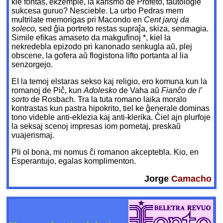
kie fontas, ekzemple, la karismo de Profeto, taŭtologie
sukcesa guruo? Nescieble. La urbo Pedras mem
multrilate memorigas pri Macondo en
Cent jaroj da
soleco,
sed ĝia portreto restas supraĵa, skiza, senmagia.
Simile efikas amaseto da makgufinoj *, kiel la
nekredebla epizodo pri kanonado senkugla aŭ, plej
obscene, la gofera aŭ flogistona lifto portanta al lia
senzorgejo.
EI la temoj elstaras sekso kaj religio, ero komuna kun la
romanoj de Piĉ, kun
Adolesko
de Vaha aŭ
Fianĉo de l'
sorto
de Rosbach. Tra la tuta romano laika moralo
kontrastas kun pastra hipokrito, tiel ke ĝenerale dominas
tono videble anti-eklezia kaj anti-klerika. Ĉiel ajn plurfoje
la seksaj scenoj impresas iom pornetaj, preskaŭ
vuajerismaj.
Pli ol bona, mi nomus ĉi romanon akceptebla. Kio, en
Esperantujo, egalas komplimenton.
Jorge
Camacho