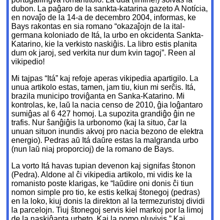
dubon. La paĝaro de la sankta-katarina gazeto A Notícia,
en novaĵo de la 14-a de decembro 2004, informas, ke
Bays rakontas en sia romano “okazaĵojn de la ital-
germana koloniado de Itá, la urbo en okcidenta Sankta-
Katarino, kie la verkisto naskiĝis. La libro estis planita
dum ok jaroj, sed verkita nur dum kvin tagoj”. Reen al
vikipedio!
Mi tajpas “Itá” kaj refoje aperas vikipedia apartigilo. La
unua artikolo estas, tamen, jam tiu, kiun mi serĉis. Itá,
brazila municipo troviĝanta en Sanka-Katarino. Mi
kontrolas, ke, laŭ la nacia censo de 2010, ĝia loĝantaro
sumiĝas al 6 427 homoj. La supozita grandiĝo ĝin ne
trafis. Nur ŝanĝiĝis la urbonomo (kaj la situo, ĉar la
unuan situon inundis akvoj pro nacia bezono de elektra
energio). Pedras aŭ Itá daŭre estas la malgranda urbo
(nun laŭ niaj proporcioj) de la romano de Bays.
La vorto Itá havas tupian devenon kaj signifas ŝtonon
(Pedra). Aldone al ĉi vikipedia artikolo, mi vidis ke la
romanisto poste klarigas, ke “laŭdire oni donis ĉi tiun
nomon simple pro tio, ke estis kelkaj ŝtonegoj (pedras)
en la loko, kiuj donis la direkton al la termezuristoj dividi
la parcelojn. Tiuj ŝtonegoj servis kiel markoj por la limoj
de la naskiĝanta urbeto. Kaj la nomo pluvivis.” Kaj