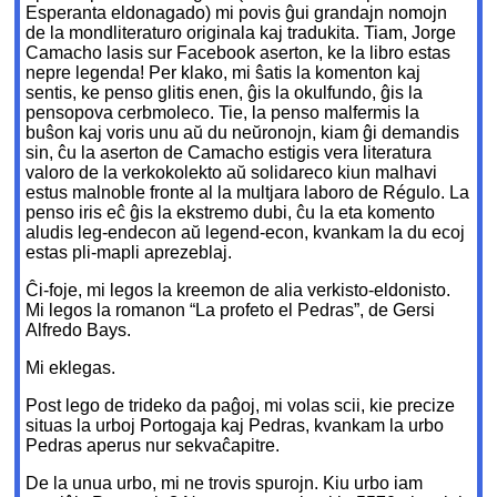
Esperanta eldonagado) mi povis ĝui grandajn nomojn
de la mondliteraturo originala kaj tradukita. Tiam, Jorge
Camacho lasis sur Facebook aserton, ke la libro estas
nepre legenda! Per klako, mi ŝatis la komenton kaj
sentis, ke penso glitis enen, ĝis la okulfundo, ĝis la
pensopova cerbmoleco. Tie, la penso malfermis la
buŝon kaj voris unu aŭ du neŭronojn, kiam ĝi demandis
sin, ĉu la aserton de Camacho estigis vera literatura
valoro de la verkokolekto aŭ solidareco kiun malhavi
estus malnoble fronte al la multjara laboro de Régulo. La
penso iris eĉ ĝis la ekstremo dubi, ĉu la eta komento
aludis leg-endecon aŭ legend-econ, kvankam la du ecoj
estas pli-mapli aprezeblaj.
Ĉi-foje, mi legos la kreemon de alia verkisto-eldonisto.
Mi legos la romanon “La profeto el Pedras”, de Gersi
Alfredo Bays.
Mi eklegas.
Post lego de trideko da paĝoj, mi volas scii, kie precize
situas la urboj Portogaja kaj Pedras, kvankam la urbo
Pedras aperus nur sekvaĉapitre.
De la unua urbo, mi ne trovis spurojn. Kiu urbo iam