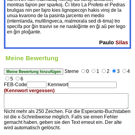
montras fajron per sparkoj. Ĉi libro La Profeto el Pedras
bruligas nin per fajro kies lignopecojn hakis viroj de la
unua kvarono de la pasinta jarcento en medio
(internlanda, multlingveca, malmorala sed di-tima) tro
specifa por ĝin travivi se ne naskiĝinte en ĝi aŭ per lego
en ĝin ploĝante.
Paulo
Silas
Meine Bewertung
Sterne
0
1
2
3
4
5
6
FEB-Code
Kennwort
(Kennwort vergessen)
Nicht mehr als 250 Zeichen. Für die Esperanto-Buchstaben
ist die x-Schreibweise möglich. Falls sie einen Fehler
gemacht haben, geben sie den Text erneut ein. Der alte
wird automatisch gelöscht.