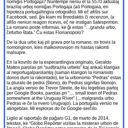
nomiĝis Portogaja? Nuntempe neniu el la 5570 aktualaj
brazilaj urboj nomiĝas Portogaja (aŭ Portogaia, en
hipoteza portugallingva ortografio). Mi eĉ afiŝis sur
Facebook, sed, ĝis kiam mi finredaktis ĉi recenzon, la
afiŝo neniun reagon ricevis, eĉ ne instigan ŝatesprimon.
La romano poste informas, ke ĝi estas “…granda urbo,
ĉefurbo ŝtata.” Ĉu estas Florianopolo?
De la dua urbo kaj pli grava por la romano, mi trovis la
nomoriginon, kies malkovrovojon mi hastas rakonti
malsupre.
En la kovrilo de la esperantlingva originalo, Geraldo
Mattos parolas pri “sudbrazila urbeto” kaj ankaŭ klarigas
al neportugalparolantoj (saman klarigon la romanisto
donos dum la rakontado), ke la urbonomo “Pedras” estas
la pluralo de pedra (ŝtono), do Pedras signifas ŝtonojn.
La angla versio de Trevor Steele, de kiu legeblas partoj
per Google Books, parolas pri “… small town of Pedras
somewhere at the Uruguay River” (…malgranda urbo
Pedras ie ĉe la rivero Urugvajo). La portugala versio ne
atingeblas. Mi esploras do ĉe Google-serĉilo.
Ligilo al raportaĵo de paĝaro G1, de marto de 2014,
tekstas, ke “Globo Repórter vizitas la misteran urbon de