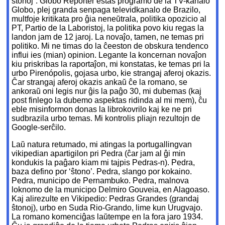
ŝtonoj”. Globo Repórter estas programo de la TV-kanalo
Globo, plej granda senpaga televidkanalo de Brazilo,
multfoje kritikata pro ĝia neneŭtrala, politika opozicio al
PT, Partio de la Laboristoj, la politika povo kiu regas la
landon jam de 12 jaroj. La novaĵo, tamen, ne temas pri
politiko. Mi ne timas do la ĉeeston de obskura tendenco
influi ies (mian) opinion. Legante la koncernan novaĵon
kiu priskribas la raportaĵon, mi konstatas, ke temas pri la
urbo Pirenópolis, gojasa urbo, kie strangaj aferoj okazis.
Ĉar strangaj aferoj okazis ankaŭ ĉe la romano, se
ankoraŭ oni legis nur ĝis la paĝo 30, mi dubemas (kaj
post finlego la dubemo aspektas ridinda al mi mem), ĉu
eble misinformon donas la librokovrilo kaj ke ne pri
sudbrazila urbo temas. Mi kontrolis pliajn rezultojn de
Google-serĉilo.
Laŭ natura retumado, mi atingas la portugallingvan
vikipedian apartigilon pri Pedra (ĉar jam al ĝi min
kondukis la paĝaro kiam mi tajpis Pedras-n). Pedra,
baza defino por ‘ŝtono’. Pedra, slango por kokaino.
Pedra, municipo de Pernambuko. Pedra, malnova
loknomo de la municipo Delmiro Gouveia, en Alagoaso.
Kaj alirezulte en Vikipedio: Pedras Grandes (grandaj
ŝtonoj), urbo en Suda Rio-Grando, lime kun Urugvajo.
La romano komenciĝas laŭtempe en la fora jaro 1934.