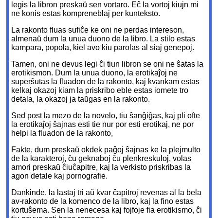
legis la libron preskaŭ sen vortaro. Eĉ la vortoj kiujn mi
ne konis estas kompreneblaj per kunteksto.
La rakonto fluas sufiĉe ke oni ne perdas intereson,
almenaŭ dum la unua duono de la libro. La stilo estas
kampara, popola, kiel avo kiu parolas al siaj genepoj.
Tamen, oni ne devus legi ĉi tiun libron se oni ne ŝatas la
erotikismon. Dum la unua duono, la erotikaĵoj ne
superŝutas la fluadon de la rakonto, kaj kvankam estas
kelkaj okazoj kiam la priskribo eble estas iomete tro
detala, la okazoj ja taŭgas en la rakonto.
Sed post la mezo de la novelo, tiu ŝanĝiĝas, kaj pli ofte
la erotikaĵoj ŝajnas esti tie nur por esti erotikaj, ne por
helpi la fluadon de la rakonto,
Fakte, dum preskaŭ okdek paĝoj ŝajnas ke la plejmulto
de la karakteroj, ĉu geknaboj ĉu plenkreskuloj, volas
amori preskaŭ ĉiuĉapitre, kaj la verkisto priskribas la
agon detale kaj pornografie.
Dankinde, la lastaj tri aŭ kvar ĉapitroj revenas al la bela
av-rakonto de la komenco de la libro, kaj la fino estas
kortuŝema. Sen la nenecesa kaj fojfoje fia erotikismo, ĉi