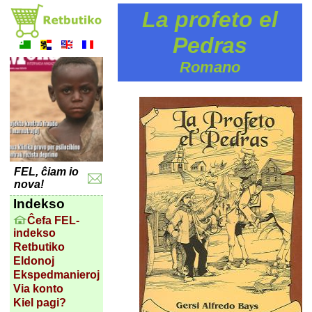
La profeto el
Pedras
Romano
FEL, ĉiam io
nova!
Indekso
Ĉefa FEL-
indekso
Retbutiko
Eldonoj
Ekspedmanieroj
Via konto
Kiel pagi?