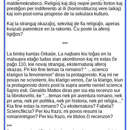
maldemokratieco. Religioj kaj dioj nepre perdu forton kaj
prestiĝon per indiferento al ili (hominstitucioj vere laikaj)
kaj iom-post-ioma progreso de la sekulara kulturo.
Kaj la strangaj okazaĵoj, sekvitaj de fia religiaĵo, aperas
kvazaŭ parenteze en la rakonto. Ĉu poste la aferoj
ligiĝos?
***
La birdoj kantas ĉirkaŭe. La najbaro kiu loĝas en la
malsupra etaĝo ludas sian akordionon kaj mi estas ĉe
paĝo 110, kie novaj strangaj, eksternaturaj aferoj
okazas. Pri kio fine temas la romano? “ …scienco
klarigos la fenomenon” diras la protagonisto. Kaj mi ne
povas ne scivolemi, kiu klarigo venos, ĉar la klarigo, kiun
la protagonisto donis post la supra aserto neniel scienca
ŝajnis esti. Geraldo Mattos diras per sia eta recenzo sur
la librokovrilo, ke “…temas nek pri aventura romano, nek
pri ama, nek pri politika, nek pri historia, nek pri religia…”
Kia fine estas la romano? Ĉu eksternatura? Fabela?
Sciencfikcia? Per kiu frazo, mi povos resumi la
romanintrigon? Per kiu frazo, mi titolos ĉi recenzon?
***