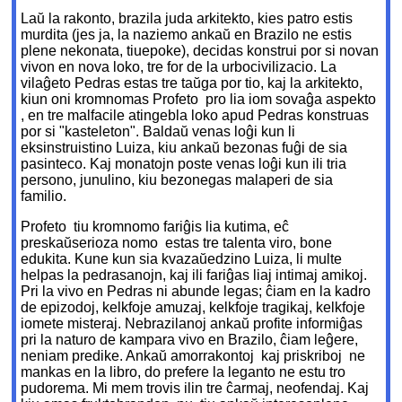
Laŭ la rakonto, brazila juda arkitekto, kies patro estis
murdita (jes ja, la naziemo ankaŭ en Brazilo ne estis
plene nekonata, tiuepoke), decidas konstrui por si novan
vivon en nova loko, tre for de la urbocivilizacio. La
vilaĝeto Pedras estas tre taŭga por tio, kaj la arkitekto,
kiun oni kromnomas Profeto ­ pro lia iom sovaĝa aspekto
­, en tre malfacile atingebla loko apud Pedras konstruas
por si "kasteleton". Baldaŭ venas loĝi kun li
eksinstruistino Luiza, kiu ankaŭ bezonas fuĝi de sia
pasinteco. Kaj monatojn poste venas loĝi kun ili tria
persono, junulino, kiu bezonegas malaperi de sia
familio.
Profeto ­ tiu kromnomo fariĝis lia kutima, eĉ
preskaŭserioza nomo ­ estas tre talenta viro, bone
edukita. Kune kun sia kvazaŭedzino Luiza, li multe
helpas la pedrasanojn, kaj ili fariĝas liaj intimaj amikoj.
Pri la vivo en Pedras ni abunde legas; ĉiam en la kadro
de epizodoj, kelkfoje amuzaj, kelkfoje tragikaj, kelkfoje
iomete misteraj. Nebrazilanoj ankaŭ profite informiĝas
pri la naturo de kampara vivo en Brazilo, ĉiam leĝere,
neniam predike. Ankaŭ amorrakontoj ­ kaj priskriboj ­ ne
mankas en la libro, do prefere la leganto ne estu tro
pudorema. Mi mem trovis ilin tre ĉarmaj, neofendaj. Kaj