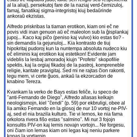
al la aliaj), persekutoj fare de la naziaj verd-ĉemizuloj,
famaj, fanatikaj sigma-integristoj kiuj bedaŭrinde
ankoraŭ ekzistas.
Alfredo priskribas la tiaman erotikon, kiam oni eĉ ne
povis vidi inan genuon aŭ eĉ maleolon sub la ĝisplankaj
jupoj... Kaco kaj piĉo (peniso kaj vulvo) kio estas tio? -
sin demandis la gejunuloj... Kia kontrasto de tiuj
hipokritaj pudoroj kun la nuntempa absoluta nudeco kiu
eĉ eliminis kaj erotikon kaj estetikon! Evidente jam
videblis la lesbaj amoradoj kiujn "Profeto" skopofilie
spektis, kaj la orgiaj fikadoj de la pastroj, kompreneble
religie, karitate pravigitaj. Sed mi ne rajtas ĉion rakonti,
legu mem, vi certe ĝuos, ankaŭ la ekzorcadon de
knabino Tereza.
Kvankam la verko de Bays estas feliĉe, iu speco de
"anti-Femando de Diego", Alfredo allasas kelkajn
neologismojn, kiel "ĉendi" (p. 59) por ekbruligi, obee al
lia amiko Femando en la glosoj de nur 10 vortoj ne-PIV-
aj, sed el nia brazila kulturo. Tie vi lernos, ke nia fama
orkolora rivera fiŝo estas "salmino". Mi nur 3 fojojn
konsultis PIV-on kaj lernis novajn vortojn... Ne forgesu,
oni ĉiam ion lernas kiam oni legas kaj neniu parkere
konas la vortarojn.