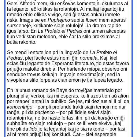
Gersi Alfredo mem, kiu enŝovas komentojn, okulumas al
la leganto, eĉ kritikas la rolantojn. Al multaj legantoj tiu
rimedo eble efikos vivige, sed ĝi estas ankaŭ iomete
riska. Imagu se en
Puphejmo
subite
Ibsen
mem aperus
sursceneje, kritikante siajn rolulojn! Lia dramo rapide
iĝus farso. En
La Profeto el Pedras
oni tamen akceptas
tiun verkistan metodon, eble ĉar la stilo proksimas al
buŝa rakonto.
Se mencii entute ion pri la lingvaĵo de
La Profeto el
Pedras
, plej facile estus nomi ĝin
normala
. Kaj, kiel
scias ĉiu leganto de Esperanta literaturo, tio estas favora
prijuĝo malofte direbla! Per harfende miopa observo oni
sendube trovus kelkajn lingvajn nekutimaĵojn, sed la
vivoplena stilo forpelas ĉian emon je tia lupea legado.
En la unua romano de Bays do troviĝas materialo por
pluraj pliaj verkoj, kaj mi esperas, ke li uzos tion aŭ alion
por reaperi antaŭ la publiko. Se jes, mi dezirus al li pli da
koncentriĝo
– por pli profunde trakti siajn temojn ne nur
tanĝe, pli da
pacienco
– por pli fidele sekvi siajn
rolantojn kaj ne tro haste forlasi ilin, pli da
kuraĝo
eniĝi
subhaŭte en siajn rolulojn – por ke ili vere ekvivu, kaj
fine pli da
fido
je la legantoj kaj je sia rakonto – por lasi
al ni mem prijuĝi kaj konkludi. Ĉar – kiel espereble