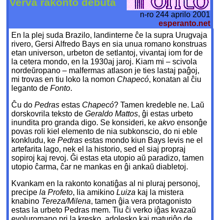
Verva rakonto debuta
n-ro 244 aprilo 2001
esperanto.net
En la plej suda Brazilo, landinterne ĉe la supra Urugvaja
rivero, Gersi Alfredo Bays en sia unua romano konstruas
etan universon, urbeton de setlantoj, vivantaj iom for de
la cetera mondo, en la 1930aj jaroj. Kiam mi – scivola
nordeŭropano – malfermas atlason je ties lastaj paĝoj,
mi trovas en tiu loko la nomon
Chapecó
, konatan al ĉiu
leganto de
Fonto
.
Ĉu do
Pedras
estas
Chapecó
? Tamen kredeble ne. Laŭ
dorskovrila teksto de
Geraldo Mattos
, ĝi estas urbeto
inundita pro granda digo. Se konsideri, ke
akvo
ensonĝe
povas roli kiel elemento de nia subkonscio, do ni eble
konkludu, ke
Pedras
estas mondo kiun Bays levis ne el
artefarita lago, nek el la historio, sed el siaj propraj
sopiroj kaj revoj. Ĝi estas eta utopio aŭ paradizo, tamen
utopio ĉarma, ĉar ne mankas en ĝi ankaŭ diabletoj.
Kvankam en la rakonto konatiĝas al ni pluraj personoj,
precipe
la Profeto
, lia amikino
Luiza
kaj la mistera
knabino
Tereza/Milena
, tamen ĝia vera protagonisto
estas la urbeto Pedras mem. Tiu ĉi verko iĝas kvazaŭ
evoluromano pri la kresko, adolesko kaj maturiĝo de