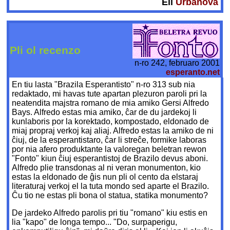
Eli
Urbanová
Pli ol recenzo
n-ro 242, februaro 2001
esperanto.net
En tiu lasta "Brazila Esperantisto" n-ro 313 sub nia
redaktado, mi havas tute apartan plezuron paroli pri la
neatendita majstra romano de mia amiko Gersi Alfredo
Bays. Alfredo estas mia amiko, ĉar de du jardekoj li
kunlaboris por la korektado, kompostado, eldonado de
miaj propraj verkoj kaj aliaj. Alfredo estas la amiko de ni
ĉiuj, de la esperantistaro, ĉar li streĉe, formike laboras
por nia afero produktante la valoregan beletran rewon
"Fonto" kiun ĉiuj esperantistoj de Brazilo devus aboni.
Alfredo plie transdonas al ni veran monumenton, kio
estas la eldonado de ĝis nun pli ol cento da elstaraj
literaturaj verkoj el la tuta mondo sed aparte el Brazilo.
Ĉu tio ne estas pli bona ol statua, statika monumento?
De jardeko Alfredo parolis pri tiu "romano" kiu estis en
lia "kapo" de longa tempo... "Do, surpaperigu,