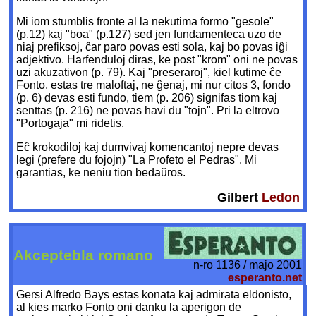
Mi iom stumblis fronte al la nekutima formo "gesole"
(p.12) kaj "boa" (p.127) sed jen fundamenteca uzo de
niaj prefiksoj, ĉar paro povas esti sola, kaj bo povas iĝi
adjektivo. Harfenduloj diras, ke post "krom" oni ne povas
uzi akuzativon (p. 79). Kaj "preseraroj", kiel kutime ĉe
Fonto, estas tre maloftaj, ne ĝenaj, mi nur citos 3, fondo
(p. 6) devas esti fundo, tiem (p. 206) signifas tiom kaj
senttas (p. 216) ne povas havi du "tojn". Pri la eltrovo
"Portogaja" mi ridetis.
Eĉ krokodiloj kaj dumvivaj komencantoj nepre devas
legi (prefere du fojojn) "La Profeto el Pedras". Mi
garantias, ke neniu tion bedaŭros.
Gilbert
Ledon
Akceptebla romano
n-ro 1136 / majo 2001
esperanto.net
Gersi Alfredo Bays estas konata kaj admirata eldonisto,
al kies marko Fonto oni danku la aperigon de