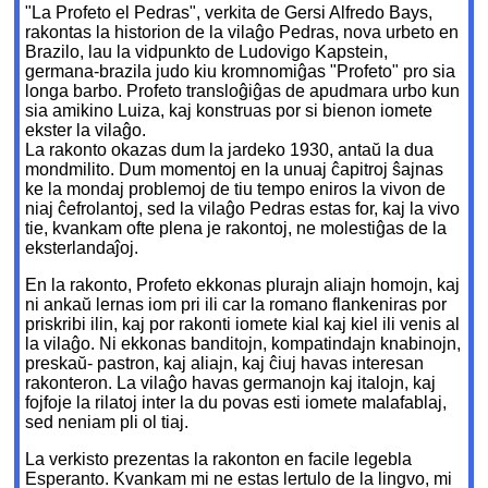
"La Profeto el Pedras", verkita de Gersi Alfredo Bays,
rakontas la historion de la vilaĝo Pedras, nova urbeto en
Brazilo, lau la vidpunkto de Ludovigo Kapstein,
germana-brazila judo kiu kromnomiĝas "Profeto" pro sia
longa barbo. Profeto transloĝiĝas de apudmara urbo kun
sia amikino Luiza, kaj konstruas por si bienon iomete
ekster la vilaĝo.
La rakonto okazas dum la jardeko 1930, antaŭ la dua
mondmilito. Dum momentoj en la unuaj ĉapitroj ŝajnas
ke la mondaj problemoj de tiu tempo eniros la vivon de
niaj ĉefrolantoj, sed la vilaĝo Pedras estas for, kaj la vivo
tie, kvankam ofte plena je rakontoj, ne molestiĝas de la
eksterlandaĵoj.
En la rakonto, Profeto ekkonas plurajn aliajn homojn, kaj
ni ankaŭ lernas iom pri ili car la romano flankeniras por
priskribi ilin, kaj por rakonti iomete kial kaj kiel ili venis al
la vilaĝo. Ni ekkonas banditojn, kompatindajn knabinojn,
preskaŭ- pastron, kaj aliajn, kaj ĉiuj havas interesan
rakonteron. La vilaĝo havas germanojn kaj italojn, kaj
fojfoje la rilatoj inter la du povas esti iomete malafablaj,
sed neniam pli ol tiaj.
La verkisto prezentas la rakonton en facile legebla
Esperanto. Kvankam mi ne estas lertulo de la lingvo, mi