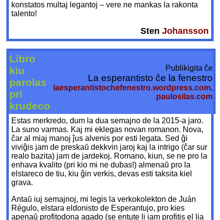
konstatos multaj legantoj – vere ne mankas la rakonta
talento!
Sten
Johansson
Libro
Publikigita ĉe
kiu
La esperantisto ĉe la fenestro
parolas
laesperantistochefenestro.wordpress.com
,
pri
paulosilas.com
krudeco
Estas merkredo, dum la dua semajno de la 2015-a jaro.
La suno varmas. Kaj mi eklegas novan romanon. Nova,
ĉar al miaj manoj ĵus alvenis por esti legata. Sed ĝi
viviĝis jam de preskaŭ dekkvin jaroj kaj la intrigo (ĉar sur
realo bazita) jam de jardekoj. Romano, kiun, se ne pro la
enhava kvalito (pri kio mi ne dubas!) almenaŭ pro la
elstareco de tiu, kiu ĝin verkis, devas esti taksita kiel
grava.
Antaŭ iuj semajnoj, mi legis la verkokolekton de Juán
Régulo, elstara eldonisto de Esperantujo, pro kies
apenaŭ profitodona agado (se entute li iam profitis el lia