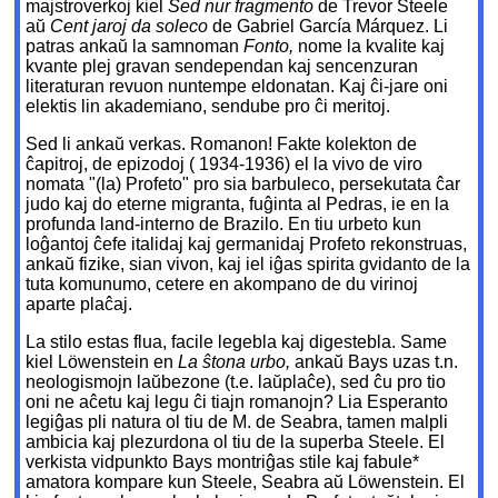
majstroverkoj kiel
Sed nur fragmento
de Trevor Steele
aŭ
Cent jaroj da soleco
de Gabriel García Márquez. Li
patras ankaŭ la samnoman
Fonto,
nome la kvalite kaj
kvante plej gravan sendependan kaj sencenzuran
literaturan revuon nuntempe eldonatan. Kaj ĉi-jare oni
elektis lin akademiano, sendube pro ĉi meritoj.
Sed li ankaŭ verkas. Romanon! Fakte kolekton de
ĉapitroj, de epizodoj ( 1934-1936) el la vivo de viro
nomata "(la) Profeto" pro sia barbuleco, persekutata ĉar
judo kaj do eterne migranta, fuĝinta al Pedras, ie en la
profunda land-interno de Brazilo. En tiu urbeto kun
loĝantoj ĉefe italidaj kaj germanidaj Profeto rekonstruas,
ankaŭ fizike, sian vivon, kaj iel iĝas spirita gvidanto de la
tuta komunumo, cetere en akompano de du virinoj
aparte plaĉaj.
La stilo estas flua, facile legebla kaj digestebla. Same
kiel Löwenstein en
La ŝtona urbo,
ankaŭ Bays uzas t.n.
neologismojn laŭbezone (t.e. laŭplaĉe), sed ĉu pro tio
oni ne aĉetu kaj legu ĉi tiajn romanojn? Lia Esperanto
legiĝas pli natura ol tiu de M. de Seabra, tamen malpli
ambicia kaj plezurdona ol tiu de la superba Steele. El
verkista vidpunkto Bays montriĝas stile kaj fabule*
amatora kompare kun Steele, Seabra aŭ Löwenstein. El