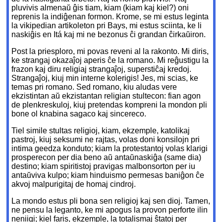
pluvivis almenaŭ ĝis tiam, kiam (kiam kaj kiel?) oni
reprenis la indiĝenan formon. Krome, se mi estus leginta
la vikipedian artikoleton pri Bays, mi estus sciinta, ke li
naskiĝis en Itá kaj mi ne bezonus ĉi grandan ĉirkaŭiron.
Post la priesploro, mi povas reveni al la rakonto. Mi diris,
ke strangaj okazaĵoj aperis ĉe la romano. Mi reĝustigu la
frazon kaj diru religiaj strangaĵoj, superstiĉaj kredoj.
Strangaĵoj, kiuj min interne kolerigis! Jes, mi scias, ke
temas pri romano. Sed romano, kiu aludas vere
ekzistintan aŭ ekzistantan religian stultecon: fian agon
de plenkreskuloj, kiuj pretendas kompreni la mondon pli
bone ol knabina sagaco kaj sincereco.
Tiel simile stultas religioj, kiam, ekzemple, katolikaj
pastroj, kiuj seksumi ne rajtas, volas doni konsilojn pri
intima geedza konduto; kiam la protestantoj volas klarigi
prosperecon per dia beno aŭ antaŭnaskiĝa (same dia)
destino; kiam spiritistoj pravigas malbonsorton per iu
antaŭviva kulpo; kiam hinduismo permesas baniĝon ĉe
akvoj malpurigitaj de homaj cindroj.
La mondo estus pli bona sen religioj kaj sen dioj. Tamen,
ne pensu la leganto, ke mi apogus la provon perforte ilin
neniigi; kiel faris, ekzemple, la totalismaj ŝtatoj per