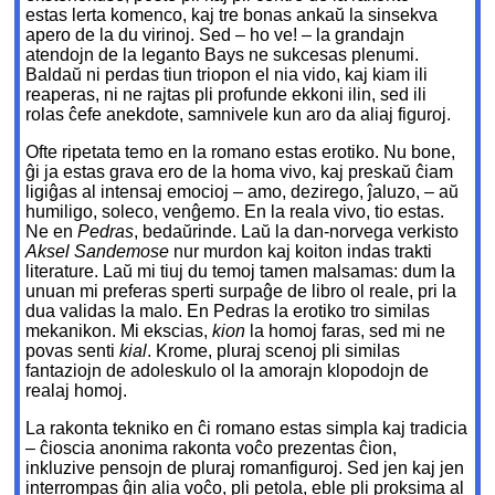
estas lerta komenco, kaj tre bonas ankaŭ la sinsekva
apero de la du virinoj. Sed – ho ve! – la grandajn
atendojn de la leganto Bays ne sukcesas plenumi.
Baldaŭ ni perdas tiun triopon el nia vido, kaj kiam ili
reaperas, ni ne rajtas pli profunde ekkoni ilin, sed ili
rolas ĉefe anekdote, samnivele kun aro da aliaj figuroj.
Ofte ripetata temo en la romano estas erotiko. Nu bone,
ĝi ja estas grava ero de la homa vivo, kaj preskaŭ ĉiam
ligiĝas al intensaj emocioj – amo, dezirego, ĵaluzo, – aŭ
humiligo, soleco, venĝemo. En la reala vivo, tio estas.
Ne en
Pedras
, bedaŭrinde. Laŭ la dan-norvega verkisto
Aksel Sandemose
nur murdon kaj koiton indas trakti
literature. Laŭ mi tiuj du temoj tamen malsamas: dum la
unuan mi preferas sperti surpaĝe de libro ol reale, pri la
dua validas la malo. En Pedras la erotiko tro similas
mekanikon. Mi ekscias,
kion
la homoj faras, sed mi ne
povas senti
kial
. Krome, pluraj scenoj pli similas
fantaziojn de adoleskulo ol la amorajn klopodojn de
realaj homoj.
La rakonta tekniko en ĉi romano estas simpla kaj tradicia
– ĉioscia anonima rakonta voĉo prezentas ĉion,
inkluzive pensojn de pluraj romanfiguroj. Sed jen kaj jen
interrompas ĝin alia voĉo, pli petola, eble pli proksima al