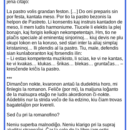
jena citaĵo:
La pastro volis grandan feston. […] Do oni preparis sin
por festa, kantata meso. Por tio la pastro bezonis la
helpon de Pastreto. Li konsentis kaj instruis kantadon de
meso, li mem ludis harmoniume. Tiucele li elektis la plej
bonajn, kaj forigis kelkajn nekompetentajn. Hm, tio ne
plaĉis speciale al eminentaj sinjorinoj… kiuj devis ne plu
okupi lokon en la koruso, sed stari inter la aliaj simplaj
kristaninoj… Ili plendis al la pastro. Tiu, male, defendis
sian kunlaboranton kaj forsendis ilin:
– Li estas kompetenta muzikisto, li scias, ke vi ne kantas,
ke vi kvakas… klukas… ŝrikas… blekas… gruntaĉas… –
kresĉende kriĉis la pastro.
***
Dimanĉon nokte, kvaronon antaŭ la dudektria horo, mi
finlegis la romanon. Feliĉe (por mi), la maljuna loĝanto
de la malsupra etaĝo ne ludis akordionon ĉi-nokte.
Aŭdeblis nur la strida voĉo de lia edzino, kiu ĉiam trovas
bagatelaĵon por kvereli.
Sed ĉu pri la romanofino?
Neniu superba malnodiĝo. Neniu klarigo pri la supraj
aluditaj strangaĵoj. Ĉar la celo de la libro jam estis