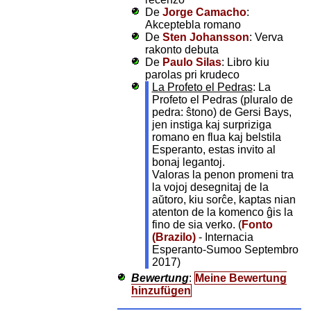
De
Jorge Camacho
:
Akceptebla romano
De
Sten Johansson
: Verva
rakonto debuta
De
Paulo Silas
: Libro kiu
parolas pri krudeco
La Profeto el Pedras
: La
Profeto el Pedras (pluralo de
pedra: ŝtono) de Gersi Bays,
jen instiga kaj surpriziga
romano en flua kaj belstila
Esperanto, estas invito al
bonaj legantoj.
Valoras la penon promeni tra
la vojoj desegnitaj de la
aŭtoro, kiu sorĉe, kaptas nian
atenton de la komenco ĝis la
fino de sia verko. (
Fonto
(Brazilo)
- Internacia
Esperanto-Sumoo Septembro
2017)
Bewertung
:
Meine Bewertung
hinzufügen