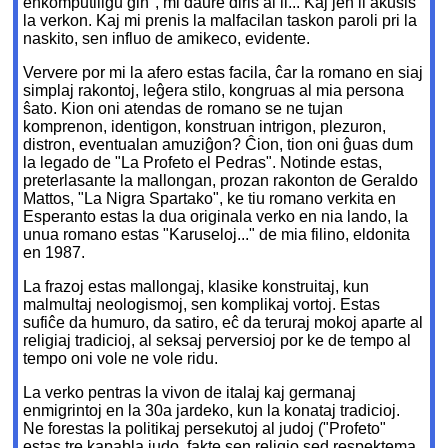
enkomputiligu ĝin", mi daŭre diris al li... Kaj jen li akuŝis
la verkon. Kaj mi prenis la malfacilan taskon paroli pri la
naskito, sen influo de amikeco, evidente.
Ververe por mi la afero estas facila, ĉar la romano en siaj
simplaj rakontoj, leĝera stilo, kongruas al mia persona
ŝato. Kion oni atendas de romano se ne tujan
komprenon, identigon, konstruan intrigon, plezuron,
distron, eventualan amuziĝon? Ĉion, tion oni ĝuas dum
la legado de "La Profeto el Pedras". Notinde estas,
preterlasante la mallongan, prozan rakonton de Geraldo
Mattos, "La Nigra Spartako", ke tiu romano verkita en
Esperanto estas la dua originala verko en nia lando, la
unua romano estas "Karuseloj..." de mia filino, eldonita
en 1987.
La frazoj estas mallongaj, klasike konstruitaj, kun
malmultaj neologismoj, sen komplikaj vortoj. Estas
sufiĉe da humuro, da satiro, eĉ da teruraj mokoj aparte al
religiaj tradicioj, al seksaj perversioj por ke de tempo al
tempo oni vole ne vole ridu.
La verko pentras la vivon de italaj kaj germanaj
enmigrintoj en la 30a jardeko, kun la konataj tradicioj.
Ne forestas la politikaj persekutoj al judoj ("Profeto"
estas tre kapabla judo, fakte sen religio sed respektema