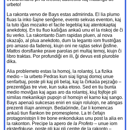
urbeto!
La rakonta vervo de Bays estas admirinda. El lia plumo
fluas la inko ŝajne senĝene, evento sekvas eventon, kaj
la tuto iĝas mozaiko el facile legeblaj kaj atentokaptaj
anekdotoj. En tiu fluo kaŝiĝas ankaŭ unu el la riskoj de ĉi
tiu verko. La rakontanto ĉiam rapidas pluen, al nova
okazaĵo, al plua anekdoto, dum la leganto iom frustriĝas
pro amaso da fadenoj, kiujn oni ne rajtas sekvi ĝisfine.
Mattos
dorsflanke prave parolas pri multaj temoj, kiujn ĉi
libro traktas. Por profundiĝi en ili, ĝi devus esti pluroble
dika.
Alia problemeto estas la homoj, la rolantoj. La fizika
medio – la urbeto Pedras kun siaj lignaj domoj unue
senfarbaj, poste pli kaj pli belaj, kaj la ĉirkaŭa pejzaĝo –
prezentiĝas tre vive, kun suka etoso. Sed en tiu bunta
medio moviĝas kaj agas aro da rolantoj, kiuj fojfoje pli
similas mekanikajn pupojn ol homojn el karno kaj sango.
Bays apenaŭ sukcesas eniri en siajn rolulojn, ne atingas
prezenti iliajn
animojn
. Bedaŭrinde, ĉar li komencas
ankaŭ tiun flankon tre promesplene. La tri ĉefajn
protagonistojn li tre bone enkondukas unu post la alia en
la rakonton. Precipe la apero de
la Profeto
– unue iom
eksterfokuse, poste pli kaj pli centre de la rakonto –