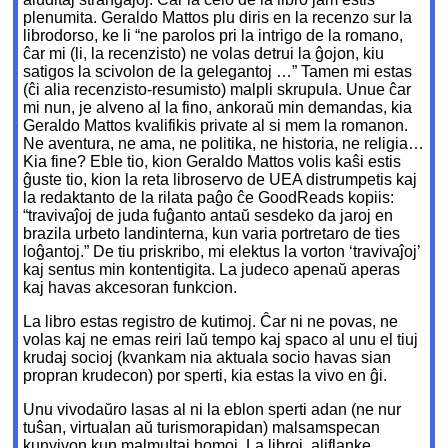
plenumita. Geraldo Mattos plu diris en la recenzo sur la
librodorso, ke li “ne parolos pri la intrigo de la romano,
ĉar mi (li, la recenzisto) ne volas detrui la ĝojon, kiu
satigos la scivolon de la gelegantoj …” Tamen mi estas
(ĉi alia recenzisto-resumisto) malpli skrupula. Unue ĉar
mi nun, je alveno al la fino, ankoraŭ min demandas, kia
Geraldo Mattos kvalifikis private al si mem la romanon.
Ne aventura, ne ama, ne politika, ne historia, ne religia…
Kia fine? Eble tio, kion Geraldo Mattos volis kaŝi estis
ĝuste tio, kion la reta libroservo de UEA distrumpetis kaj
la redaktanto de la rilata paĝo ĉe GoodReads kopiis:
“travivaĵoj de juda fuĝanto antaŭ sesdeko da jaroj en
brazila urbeto landinterna, kun varia portretaro de ties
loĝantoj.” De tiu priskribo, mi elektus la vorton ‘travivaĵoj’
kaj sentus min kontentigita. La judeco apenaŭ aperas
kaj havas akcesoran funkcion.
La libro estas registro de kutimoj. Ĉar ni ne povas, ne
volas kaj ne emas reiri laŭ tempo kaj spaco al unu el tiuj
krudaj socioj (kvankam nia aktuala socio havas sian
propran krudecon) por sperti, kia estas la vivo en ĝi.
Unu vivodaŭro lasas al ni la eblon sperti adan (ne nur
tuŝan, virtualan aŭ turismorapidan) malsamspecan
kunvivon kun malmultaj homoj. La libroj, aliflanke,