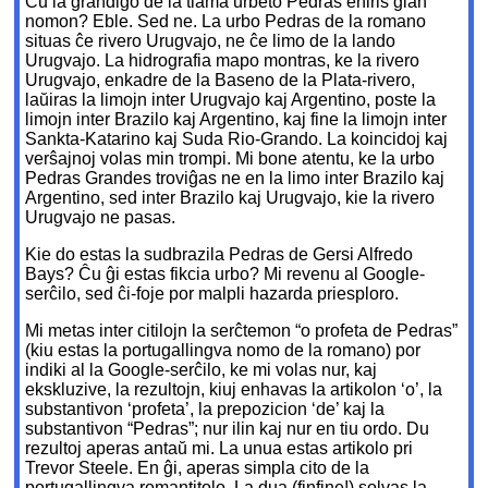
Ĉu ia grandiĝo de la tiama urbeto Pedras eniris ĝian
nomon? Eble. Sed ne. La urbo Pedras de la romano
situas ĉe rivero Urugvajo, ne ĉe limo de la lando
Urugvajo. La hidrografia mapo montras, ke la rivero
Urugvajo, enkadre de la Baseno de la Plata-rivero,
laŭiras la limojn inter Urugvajo kaj Argentino, poste la
limojn inter Brazilo kaj Argentino, kaj fine la limojn inter
Sankta-Katarino kaj Suda Rio-Grando. La koincidoj kaj
verŝajnoj volas min trompi. Mi bone atentu, ke la urbo
Pedras Grandes troviĝas ne en la limo inter Brazilo kaj
Argentino, sed inter Brazilo kaj Urugvajo, kie la rivero
Urugvajo ne pasas.
Kie do estas la sudbrazila Pedras de Gersi Alfredo
Bays? Ĉu ĝi estas fikcia urbo? Mi revenu al Google-
serĉilo, sed ĉi-foje por malpli hazarda priesploro.
Mi metas inter citilojn la serĉtemon “o profeta de Pedras”
(kiu estas la portugallingva nomo de la romano) por
indiki al la Google-serĉilo, ke mi volas nur, kaj
ekskluzive, la rezultojn, kiuj enhavas la artikolon ‘o’, la
substantivon ‘profeta’, la prepozicion ‘de’ kaj la
substantivon “Pedras”; nur ilin kaj nur en tiu ordo. Du
rezultoj aperas antaŭ mi. La unua estas artikolo pri
Trevor Steele. En ĝi, aperas simpla cito de la
portugallingva romantitolo. La dua (finfine!) solvas la