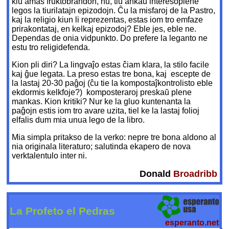
kiu amas fruktobrandon, nu, tiu ankaŭ interesoplene
legos la tiurilatajn epizodojn. Ĉu la misfaroj de la Pastro,
kaj la religio kiun li reprezentas, estas iom tro emfaze
prirakontataj, en kelkaj epizodoj? Eble jes, eble ne.
Dependas de onia vidpunkto. Do prefere la leganto ne
estu tro religidefenda.
Kion pli diri? La lingvaĵo estas ĉiam klara, la stilo facile
kaj ĝue legata. La preso estas tre bona, kaj ­ escepte de
la lastaj 20-30 paĝoj (ĉu tie la kompostaĵkontrolisto eble
ekdormis kelkfoje?) ­ komposteraroj preskaŭ plene
mankas. Kion kritiki? Nur ke la gluo kuntenanta la
paĝojn estis iom tro avare uzita, tiel ke la lastaj folioj
elfalis dum mia unua lego de la libro.
Mia simpla pritakso de la verko: nepre tre bona aldono al
nia originala literaturo; salutinda ekapero de nova
verktalentulo inter ni.
Donald
Broadribb
La Profeto el Pedras
esperanto.net