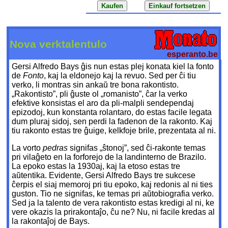
Nova verktalentulo
esperanto.be
Gersi Alfredo Bays ĝis nun estas plej konata kiel la fonto
de
Fonto
, kaj la eldonejo kaj la revuo. Sed per ĉi tiu
verko, li montras sin ankaŭ tre bona rakontisto.
„Rakontisto”, pli ĝuste ol „romanisto”, ĉar la verko
efektive konsistas el aro da pli-malpli sendependaj
epizodoj, kun konstanta rolantaro, do estas facile legata
dum pluraj sidoj, sen perdi la fadenon de la rakonto. Kaj
tiu rakonto estas tre ĝuige, kelkfoje brile, prezentata al ni.
La vorto
pedras
signifas „ŝtonoj”, sed ĉi-rakonte temas
pri vilaĝeto en la forforejo de la landinterno de Brazilo.
La epoko estas la 1930aj, kaj la etoso estas tre
aŭtentika. Evidente, Gersi Alfredo Bays tre sukcese
ĉerpis el siaj memoroj pri tiu epoko, kaj redonis al ni ties
guston. Tio ne signifas, ke temas pri aŭtobiografia verko.
Sed ja la talento de vera rakontisto estas kredigi al ni, ke
vere okazis la prirakontaĵo, ĉu ne? Nu, ni facile kredas al
la rakontaĵoj de Bays.