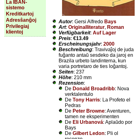
La IBAN-
sistemo
Kreditkartoj
Adresŝanĝoj
Autor
: Gersi Alfredo
Bays
Privilegiaj
Art
:
Originalliteratur
,
Roman
klientoj
Verfügbarkeit
:
Auf Lager
Preis
:
€13.49
Erscheinungsjahr
:
2000
Beschreibung
: Travivaĵoj de juda
fuĝanto antaŭ sesdeko da jaroj en
Brazila urbeto landinterna, kun
varia portretaro de ties loĝantoj.
Seiten
: 237
Höhe
: 210 mm
Rezension
:
De
Donald Broadribb
: Nova
verktalentulo
De
Tony Harris
: La Profeto el
Pedras
De
Peter Browne
: Aventuren,
tamen ne eksperimenten
De
Eli Urbanová
: Aplaŭdo por
Bays
De
Gilbert Ledon
: Pli ol
recenzo