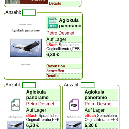
Details
Anzahl:
Aglokula
panoramo
Petro Desmet
Auf Lager
eBuch
,Sprachlehre,
Originalliteratur,FEB
6,30 €
Rezension
beurteilen
Details
Anzahl:
Anzahl:
Aglokula
Aglokula
panoramo
panoramo
Petro Desmet
Petro Desmet
Auf Lager
Auf Lager
eBuch
,Sprachlehre,
eBuch
,Sprachlehre,
Originalliteratur,FEB
Originalliteratur,FEB
6,30 €
6,30 €