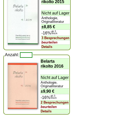
rikolto 2015
Nicht auf Lager
Anthologie,
Originalliteratur
±
8,85 €
ab 3
-16%
Stück
3 Besprechungen
beurteilen
Details
Anzahl:
Belarta
rikolto 2016
Nicht auf Lager
Anthologie,
Originalliteratur
±
9,90 €
ab 3
-16%
Stück
2 Besprechungen
beurteilen
Details