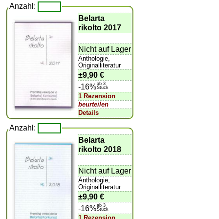
Anzahl:
Belarta
rikolto 2017
Nicht auf Lager
Anthologie,
Originalliteratur
±
9,90 €
ab 3
-16%
Stück
1 Rezension
beurteilen
Details
Anzahl:
Belarta
rikolto 2018
Nicht auf Lager
Anthologie,
Originalliteratur
±
9,90 €
ab 3
-16%
Stück
1 Rezension