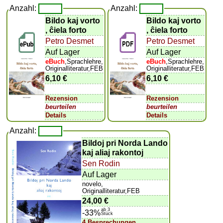
Anzahl:
Anzahl:
Bildo kaj vorto
Bildo kaj vorto
, ĉiela forto
, ĉiela forto
Petro Desmet
Petro Desmet
Auf Lager
Auf Lager
eBuch
,Sprachlehre,
eBuch
,Sprachlehre,
Originalliteratur,FEB
Originalliteratur,FEB
6,10 €
6,10 €
Rezension
Rezension
beurteilen
beurteilen
Details
Details
Anzahl:
Bildoj pri Norda Lando
kaj aliaj rakontoj
Sen Rodin
Auf Lager
novelo,
Originalliteratur,FEB
24,00 €
ab 3
-33%
Stück
4 Besprechungen