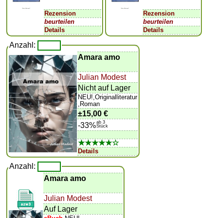
Rezension
Rezension
beurteilen
beurteilen
Details
Details
Anzahl:
Amara amo
Julian Modest
Nicht auf Lager
NEU!,Originalliteratur
,Roman
±
15,00 €
ab 3
-33%
Stück
★★★★★☆
Details
Anzahl:
Amara amo
Julian Modest
Auf Lager