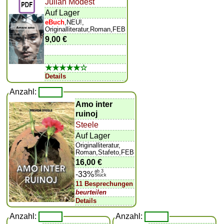
Julian Modest
Auf Lager
eBuch
,NEU!,
Originalliteratur,Roman,FEB
9,00 €
★★★★★☆
Details
Anzahl:
Amo inter
ruinoj
Steele
Auf Lager
Originalliteratur,
Roman,Stafeto,FEB
16,00 €
ab 3
-33%
Stück
11 Besprechungen
beurteilen
Details
Anzahl:
Anzahl: