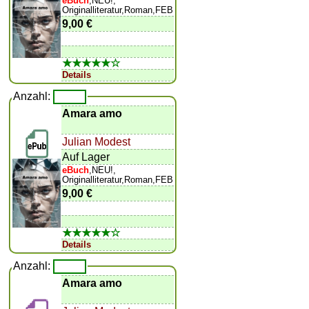
eBuch
,NEU!,
Originalliteratur,Roman,FEB
9,00 €
★★★★★☆
Details
Anzahl:
Amara amo
Julian Modest
Auf Lager
eBuch
,NEU!,
Originalliteratur,Roman,FEB
9,00 €
★★★★★☆
Details
Anzahl:
Amara amo