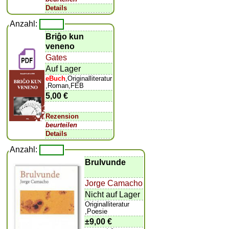
Details
Anzahl:
Briĝo kun
veneno
Gates
Auf Lager
eBuch
,Originalliteratur
,Roman,FEB
5,00 €
Rezension
beurteilen
Details
Anzahl:
Brulvunde
Jorge Camacho
Nicht auf Lager
Originalliteratur
,Poesie
±
9,00 €