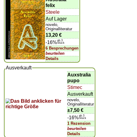
felix
Steele
Auf Lager
novelo,
Originalliteratur
13,20 €
ab 3
-16%
Stück
6 Besprechungen
beurteilen
Details
Ausverkauft
Auxstralia
pupo
Stimec
Ausverkauft
novelo,
Originalliteratur
±
7,50 €
ab 3
-16%
Stück
1 Rezension
beurteilen
Details