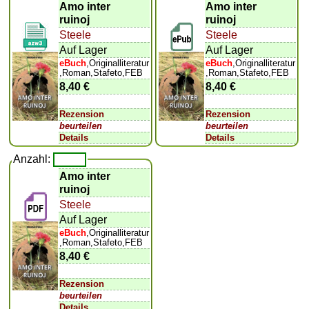
Amo inter
Amo inter
ruinoj
ruinoj
Steele
Steele
Auf Lager
Auf Lager
eBuch
,Originalliteratur
eBuch
,Originalliteratur
,Roman,Stafeto,FEB
,Roman,Stafeto,FEB
8,40 €
8,40 €
Rezension
Rezension
beurteilen
beurteilen
Details
Details
Anzahl:
Amo inter
ruinoj
Steele
Auf Lager
eBuch
,Originalliteratur
,Roman,Stafeto,FEB
8,40 €
Rezension
beurteilen
Details