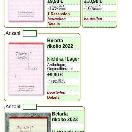
±
9,90 €
±
10,90 €
ab 3
ab 3
-16%
-16%
Stück
Stück
1 Rezension
beurteilen
beurteilen
Details
Anzahl:
Belarta
rikolto 2022
Nicht auf Lager
Anthologie,
Originalliteratur
±
9,90 €
ab 3
-16%
Stück
beurteilen
Details
Anzahl:
Belarta
rikolto 2023