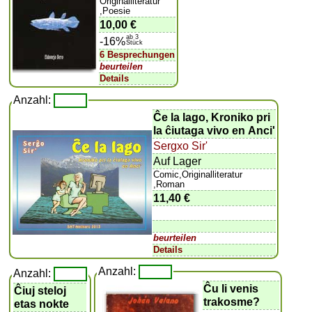
Originalliteratur
,Poesie
10,00 €
ab 3
-16%
Stück
6 Besprechungen
beurteilen
Details
Anzahl:
Ĉe la lago, Kroniko pri
la ĉiutaga vivo en Anci'
Sergxo Sir'
Auf Lager
Comic,Originalliteratur
,Roman
11,40 €
beurteilen
Details
Anzahl:
Anzahl:
Ĉu li venis
Ĉiuj steloj
trakosme?
etas nokte