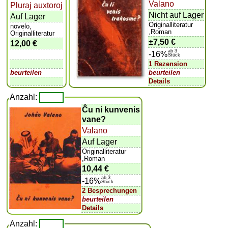
Valano
Pluraj auxtoroj
Nicht auf Lager
Auf Lager
Originalliteratur
novelo,
,Roman
Originalliteratur
±
7,50 €
12,00 €
ab 3
-16%
Stück
1 Rezension
beurteilen
beurteilen
Details
Anzahl:
Ĉu ni kunvenis
vane?
Valano
Auf Lager
Originalliteratur
,Roman
10,44 €
ab 3
-16%
Stück
2 Besprechungen
beurteilen
Details
Anzahl: