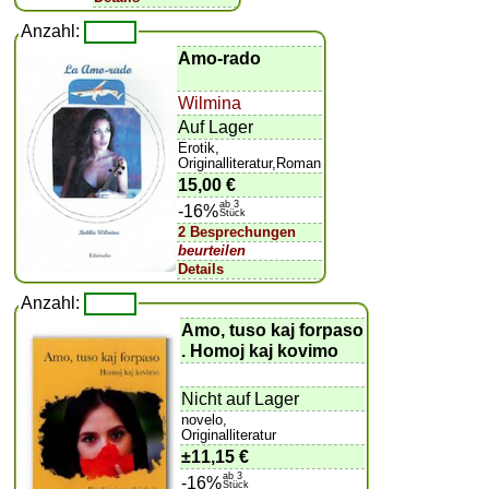
Anzahl:
Amo-rado
Wilmina
Auf Lager
Erotik,
Originalliteratur,Roman
15,00 €
ab 3
-16%
Stück
2 Besprechungen
beurteilen
Details
Anzahl:
Amo, tuso kaj forpaso
. Homoj kaj kovimo
Nicht auf Lager
novelo,
Originalliteratur
±
11,15 €
ab 3
-16%
Stück