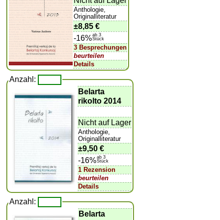
Nicht auf Lager
Anthologie,
Originalliteratur
±
8,85 €
ab 3
-16%
Stück
3 Besprechungen
beurteilen
Details
Anzahl:
Belarta
rikolto 2014
Nicht auf Lager
Anthologie,
Originalliteratur
±
9,50 €
ab 3
-16%
Stück
1 Rezension
beurteilen
Details
Anzahl:
Belarta