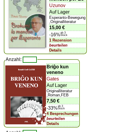
Uzunov
Auf Lager
Esperanto-Bewegung
,Originalliteratur
15,00 €
ab 3
-16%
Stück
1 Rezension
beurteilen
Details
Anzahl:
Briĝo kun
veneno
Gates
Auf Lager
Originalliteratur
,Roman,FEB
7,50 €
ab 3
-33%
Stück
4 Besprechungen
beurteilen
Details