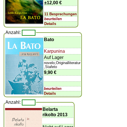
±
12,00 €
11 Besprechungen
beurteilen
Details
Anzahl:
Bato
Karpunina
Auf Lager
novelo,Originalliteratur
,Stafeto
9,90 €
beurteilen
Details
Anzahl:
Belarta
rikolto 2013