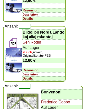
12,60 €
Rezension
beurteilen
Details
Anzahl:
Bildoj pri Norda Lando
kaj aliaj rakontoj
Sen Rodin
Auf Lager
eBuch
,novelo,
Originalliteratur,FEB
12,60 €
Rezension
beurteilen
Details
Anzahl:
Bonvenon!
Frederico Gobbo
Auf Lager