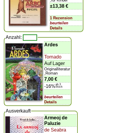
,für Kinder
±
13,38 €
1 Rezension
beurteilen
Details
Anzahl:
Ardes
Tornado
Auf Lager
Originalliteratur
,Roman
7,00 €
ab 3
-16%
Stück
beurteilen
Details
Ausverkauft
Armeoj de
Paluzie
de Seabra