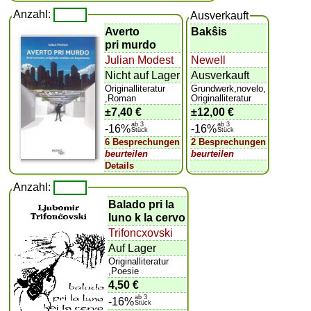
Anzahl:
Ausverkauft
Averto
Bakŝis
pri murdo
Julian Modest
Newell
Nicht auf Lager
Ausverkauft
Originalliteratur
Grundwerk,novelo,
,Roman
Originalliteratur
±
7,40 €
±
12,00 €
ab 3
ab 3
-16%
-16%
Stück
Stück
6 Besprechungen
2 Besprechungen
beurteilen
beurteilen
Details
Anzahl:
Balado pri la
luno k la cervo
Trifoncxovski
Auf Lager
Originalliteratur
,Poesie
4,50 €
ab 3
-16%
Stück