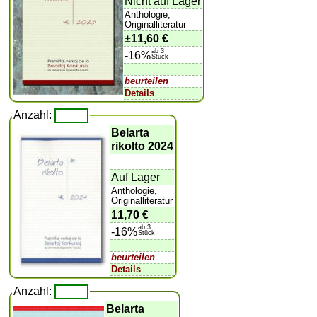
Nicht auf Lager
Anthologie,
Originalliteratur
±
11,60 €
ab 3
-16%
Stück
beurteilen
Details
Anzahl:
Belarta
rikolto 2024
Auf Lager
Anthologie,
Originalliteratur
11,70 €
ab 3
-16%
Stück
beurteilen
Details
Anzahl:
Belarta