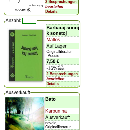
2 Besprechungen
beurteilen
Details
Anzahl:
Barbaraj sonoj
k sonetoj
Mattos
Auf Lager
Originalliteratur
,Poesie
7,50 €
ab 3
-16%
Stück
2 Besprechungen
beurteilen
Details
Ausverkauft
Bato
Karpunina
Ausverkauft
novelo,
Originalliteratur