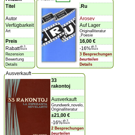
Titel
.Ru
Autor
Arosev
Verfügbarkeit
Auf Lager
Art
Originalliteratur
,Poesie
Preis
16,00 €
ab 3
ab 3
Rabatt
-16%
Stück
Stück
Rezension
3 Besprechungen
Bewertung
beurteilen
Details
Details
Ausverkauft
33
rakontoj
Ausverkauft
Grundwerk,novelo,
Originalliteratur
±
21,00 €
ab 3
-16%
Stück
2 Besprechungen
beurteilen