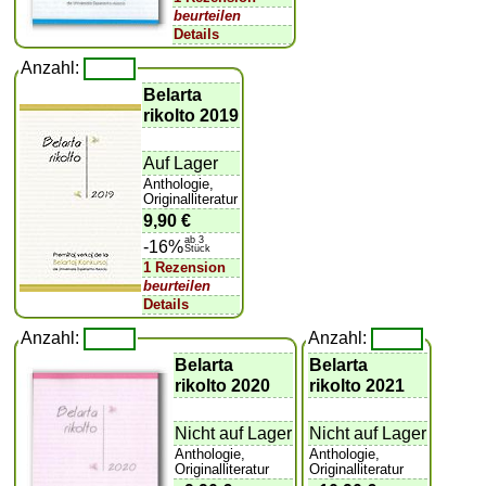
beurteilen
Details
Anzahl:
Belarta
rikolto 2019
Auf Lager
Anthologie,
Originalliteratur
9,90 €
ab 3
-16%
Stück
1 Rezension
beurteilen
Details
Anzahl:
Anzahl:
Belarta
Belarta
rikolto 2020
rikolto 2021
Nicht auf Lager
Nicht auf Lager
Anthologie,
Anthologie,
Originalliteratur
Originalliteratur