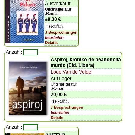
Ausverkauft
Originalliteratur
,Roman
±
9,00 €
ab 3
-16%
Stück
3 Besprechungen
beurteilen
Details
Anzahl:
Aspiroj, kroniko de neanoncita
murdo (Eld. Libera)
Lode Van de Velde
Auf Lager
Originalliteratur
,Roman
20,00 €
ab 3
-16%
Stück
7 Besprechungen
beurteilen
Details
Anzahl:
Australia