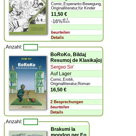
Comic,Esperanto-Bewegung,
Originalliteratur,für Kinder
11,50 €
ab 3
-16%
Stück
beurteilen
Details
Anzahl:
BoRoKo, Bildaj
Resumoj de Klasikaĵoj
Sergxo Sir'
Auf Lager
Comic,Erotik,
Originalliteratur,Roman
16,50 €
2 Besprechungen
beurteilen
Details
Anzahl:
Brakumi la
mondon per Eo