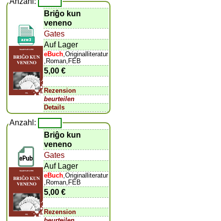
Anzahl:
Briĝo kun
veneno
Gates
Auf Lager
eBuch
,Originalliteratur
,Roman,FEB
5,00 €
Rezension
beurteilen
Details
Anzahl:
Briĝo kun
veneno
Gates
Auf Lager
eBuch
,Originalliteratur
,Roman,FEB
5,00 €
Rezension
beurteilen