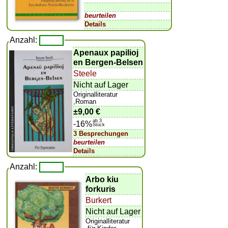
beurteilen
Details
Anzahl:
Apenaux papilioj
en Bergen-Belsen
Steele
Nicht auf Lager
Originalliteratur
,Roman
±
9,00 €
ab 3
-16%
Stück
3 Besprechungen
beurteilen
Details
Anzahl:
Arbo kiu
forkuris
Burkert
Nicht auf Lager
Originalliteratur