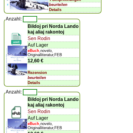
beurteilen
Details
Anzahl:
Bildoj pri Norda Lando
kaj aliaj rakontoj
Sen Rodin
Auf Lager
eBuch
,novelo,
Originalliteratur,FEB
12,60 €
Rezension
beurteilen
Details
Anzahl:
Bildoj pri Norda Lando
kaj aliaj rakontoj
Sen Rodin
Auf Lager
eBuch
,novelo,
Originalliteratur,FEB