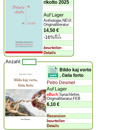
rikolto 2025
Auf Lager
Anthologie,NEU!,
Originalliteratur
14,50 €
ab 3
-16%
Stück
beurteilen
Details
Anzahl:
Bildo kaj vorto
, ĉiela forto
Petro Desmet
Auf Lager
eBuch
,Sprachlehre,
Originalliteratur,FEB
6,10 €
Rezension
beurteilen
Details