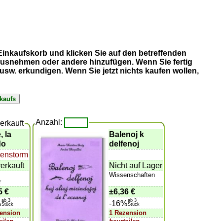
 Einkaufskorb und klicken Sie auf den betreffenden
erausnehmen oder andere hinzufügen. Wenn Sie fertig
sw. erkundigen. Wenn Sie jetzt nichts kaufen wollen,
Anzahl:
erkauft
, la
Balenoj k
do
delfenoj
enstorm
erkauft
Nicht auf Lager
Wissenschaften
r
5 €
±
6,36 €
ab 3
ab 3
%
-16%
Stück
Stück
ension
1 Rezension