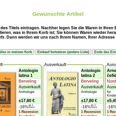
Gewünschte Artikel
des Titels eintragen. Nachher legen Sie die Waren in Ihren
llieren, was in Ihrem Korb ist; Sie können Waren wieder h
ufs
. Dann werden wir uns nach Ihrem Namen, Ihrer Adresse u
ft
Ausverkauft
Ausv
Antologio
Antologio
Arne
latina 1
latina 2
ĉefi
Berveling
Berveling
Nord
Ausverkauft
Ausverkauft
Ausv
Anthologie
Anthologie
für
Kinde
±
17,80 €
±
17,80 €
±
5,4
ab 3
ab 3
-16%
-16%
-16
Stück
Stück
1 Rezension
1 Rezension
1 Rez