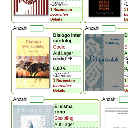
ab 3
-16%
-
Stück
1 Rezension
1
beurteilen
be
Details
De
Anzahl:
Anzahl:
Dialogo inter
D
surduloj
Codjo
S
Auf Lager
A
novelo,FEB
Or
,
6,00 €
8
ab 3
-33%
-
Stück
1 Rezension
1
beurteilen
be
Details
De
Anzahl:
Anzahl:
El sisma
zono
Gisxpling
Auf Lager