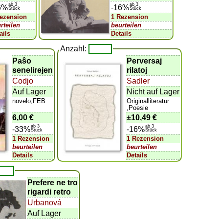
ab 3
ab 3
6%
-16%
Stück
Stück
Rezension
1 Rezension
rteilen
beurteilen
ails
Details
Anzahl:
Paŝo
Perversaj
senelirejen
rilatoj
Codjo
Sadler
Auf Lager
Nicht auf Lager
novelo,FEB
Originalliteratur
,Poesie
6,00 €
±
10,49 €
ab 3
ab 3
-33%
-16%
Stück
Stück
1 Rezension
1 Rezension
beurteilen
beurteilen
Details
Details
Prefere ne tro
rigardi retro
Urbanová
Auf Lager