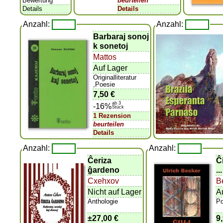
Bewertung
beurteilen
Details
Details
Anzahl:
Anzahl:
Barbaraj sonoj
k sonetoj
Mattos
Auf Lager
Originalliteratur
,Poesie
7,50 €
ab 3
-16%
Stück
1 Rezension
beurteilen
Details
Anzahl:
Anzahl:
Ĉeriza
Ĉ
ĝardeno
.
Cxehxov
B
Nicht auf Lager
A
Anthologie
Po
±
27,00 €
9