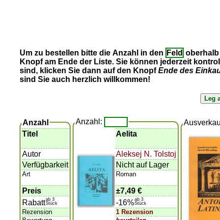
Um zu bestellen bitte die Anzahl in den
Feld
oberhalb 
Knopf am Ende der Liste. Sie können jederzeit kontro
sind, klicken Sie dann auf den Knopf
Ende des Einka
sind Sie auch herzlich willkommen!
Anzahl:
Anzahl
Ausverkau
Titel
Aelita
Autor
Aleksej N. Tolstoj
Verfügbarkeit
Nicht auf Lager
Art
Roman
Preis
±
7,49 €
ab 3
ab 3
Rabatt
-16%
Stück
Stück
Rezension
1 Rezension