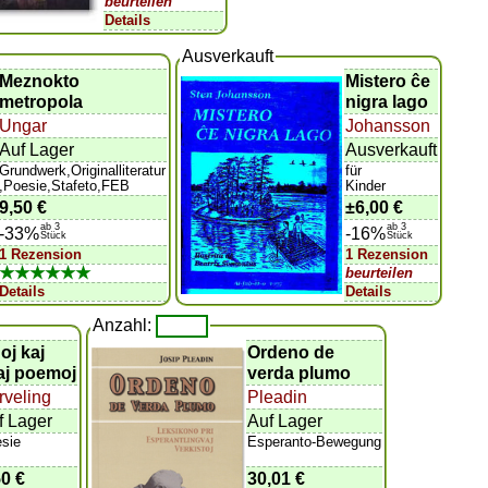
beurteilen
Details
Ausverkauft
Meznokto
Mistero ĉe
metropola
nigra lago
Ungar
Johansson
Auf Lager
Ausverkauft
Grundwerk,Originalliteratur
für
,Poesie,Stafeto,FEB
Kinder
9,50 €
±
6,00 €
ab 3
ab 3
-33%
-16%
Stück
Stück
1 Rezension
1 Rezension
★★★★★★
beurteilen
Details
Details
Anzahl:
oj kaj
Ordeno de
iaj poemoj
verda plumo
rveling
Pleadin
f Lager
Auf Lager
sie
Esperanto-Bewegung
50 €
30,01 €