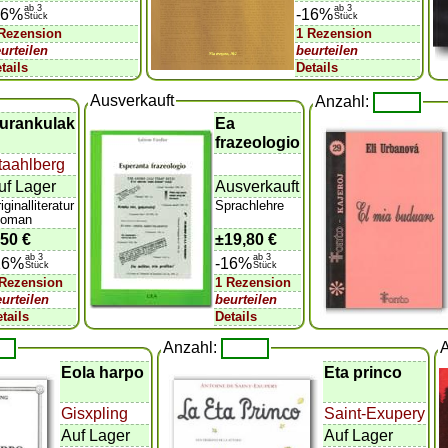
ab 3
ab 3
16%
-16%
Stück
Stück
 Rezension
1 Rezension
urteilen
beurteilen
tails
Details
Ausverkauft
Anzahl:
urankulak
Ea
frazeologio
taahlberg
uf Lager
Ausverkauft
iginalliteratur
Sprachlehre
Roman
,50 €
±
19,80 €
ab 3
ab 3
16%
-16%
Stück
Stück
 Rezension
1 Rezension
urteilen
beurteilen
tails
Details
Anzahl:
Eola harpo
Eta princo
Gisxpling
Saint-Exupery
Auf Lager
Auf Lager