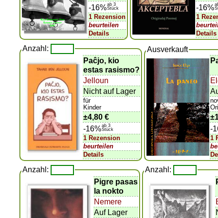
ab 3
a
-16%
-16%
Stück
S
1 Rezension
1 Reze
beurteilen
beurtei
Details
Details
Anzahl:
Ausverkauft
Paĉjo, kio
P
estas rasismo?
Jelloun
E
Nicht auf Lager
Au
für
no
Kinder
Ori
±
4,80 €
±
ab 3
-16%
-
Stück
1 Rezension
1 
beurteilen
be
Details
De
Anzahl:
Anzahl:
Pigre pasas
la nokto
Nemere
Auf Lager