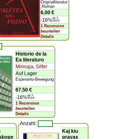
Originalliteratur
,Roman
6,00 €
ab 3
-16%
Stück
1 Rezension
beurteilen
Details
Historio de la
Ea literaturo
Minnaja
,
Silfer
Auf Lager
Esperanto-Bewegung
67,50 €
ab 3
-16%
Stück
1 Rezension
beurteilen
Details
Anzahl:
o
Kaj kiu
oskope
pravas