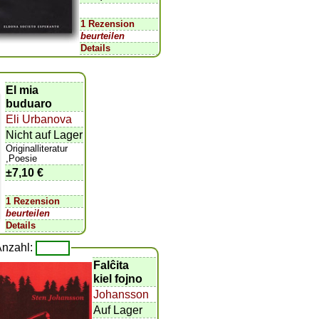
1 Rezension
beurteilen
Details
El mia
buduaro
Eli Urbanova
Nicht auf Lager
Originalliteratur
,Poesie
±
7,10 €
1 Rezension
beurteilen
Details
Anzahl:
Falĉita
kiel fojno
Johansson
Auf Lager