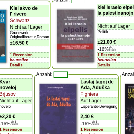
kiel Israelo elpel
Kiel akvo de
la palestinanojn
l' rivero
Schwartz
Nicht auf Lager
Nicht auf Lager
Politik
Grundwerk,
Originalliteratur,Roman
±
21,00 €
±
16,50 €
ab 3
-16%
Stück
1 Rezension
1 Rezension
beurteilen
beurteilen
Details
Details
Anzahl:
Anza
Kvar
Lastaj tagoj de
noveloj
Ada, Aduŝka
Brjusov
Fighiera
Nicht auf Lager
Auf Lager
novelo
Esperanto-Bewegung
±
2,20 €
2,40 €
ab 3
ab 3
-16%
-16%
Stück
Stück
1 Rezension
1 Rezension