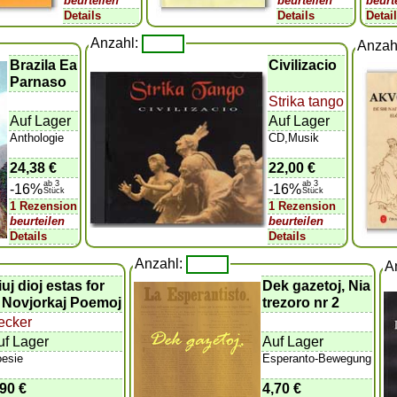
beurteilen
beurteilen
beurt
Details
Details
Detai
Anzahl:
Anzah
Brazila Ea
Civilizacio
Parnaso
Strika tango
Auf Lager
Auf Lager
Anthologie
CD,Musik
24,38 €
22,00 €
ab 3
ab 3
-16%
-16%
Stück
Stück
1 Rezension
1 Rezension
beurteilen
beurteilen
Details
Details
Anzahl:
A
iuj dioj estas for
Dek gazetoj, Nia
.. Novjorkaj Poemoj
trezoro nr 2
ecker
uf Lager
Auf Lager
esie
Esperanto-Bewegung
,90 €
4,70 €