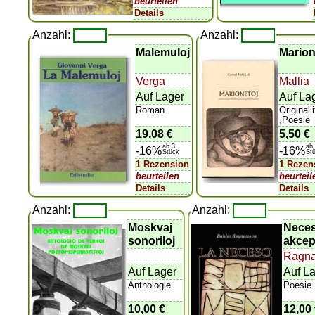
beurteilen
Details
Anzahl:
Anzahl:
Malemuloj
Marion
Verga
Mallia
Auf Lager
Auf La
Roman
Originall
,Poesie
19,08 €
5,50 €
ab 3
ab
-16%
-16%
Stück
St
1 Rezension
1 Rezen
beurteilen
beurteil
Details
Details
Anzahl:
Anzahl:
Moskvaj
Nece
sonoriloj
akcep
Ragna
Auf Lager
Auf L
Anthologie
Poesie
10,00 €
12,00