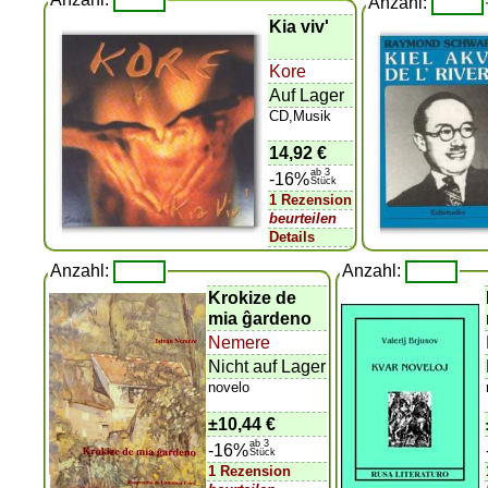
Anzahl:
Kia viv'
Kore
Auf Lager
CD,Musik
14,92 €
ab 3
-16%
Stück
1 Rezension
beurteilen
Details
Anzahl:
Anzahl:
Krokize de
mia ĝardeno
Nemere
Nicht auf Lager
novelo
±
10,44 €
ab 3
-16%
Stück
1 Rezension