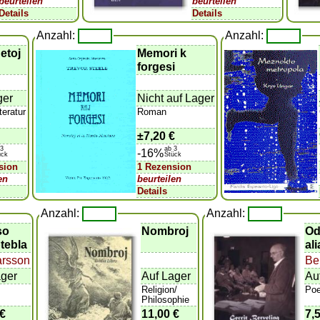
beurteilen
beurteilen
Details
Details
Anzahl:
Anzahl:
etoj
Memori k
forgesi
ger
Nicht auf Lager
iteratur
Roman
±
7,20 €
 3
ab 3
-16%
ück
Stück
sion
1 Rezension
en
beurteilen
Details
Anzahl:
Anzahl:
so
Nombroj
Od
tebla
al
rsson
Be
ager
Auf Lager
Au
Religion/
Poe
Philosophie
 €
11,00 €
7,