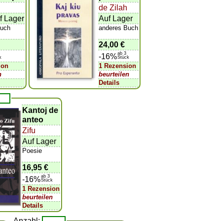
de Zilah
f Lager
Auf Lager
Buch
anderes Buch
24,00 €
ab 3
-16%
k
Stück
ion
1 Rezension
n
beurteilen
Details
Kantoj de
anteo
Zifu
Auf Lager
Poesie
16,95 €
ab 3
-16%
Stück
1 Rezension
beurteilen
Details
Anzahl: