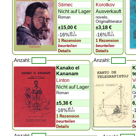
Stimec
Korotkov
Nicht auf Lager
Ausverkauft
Roman
novelo,
Originalliteratur
±
15,00 €
±
3,18 €
ab 3
ab 3
-16%
-16%
Stück
Stück
1 Rezension
1 Rezension
beurteilen
beurteilen
Details
Details
Anzahl:
Anzahl:
Kanako el
K
Kananam
t
Linton
V
Nicht auf Lager
A
Roman
Or
,
±
5,36 €
6
ab 3
-16%
-
Stück
1 Rezension
1
beurteilen
b
Details
D
Anzahl: