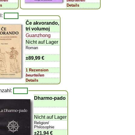
eilen
beurteilen
ls
Details
l:
Ĉe akvorando,
tri volumoj
Guanzhong
Nicht auf Lager
Roman
±
89,99 €
1 Rezension
beurteilen
Details
nzahl:
Dharmo-pado
Nicht auf Lager
Religion/
Philosophie
±
21,94 €