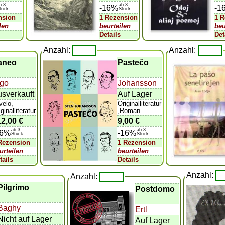
b 3
ab 3
-16%
-1
tück
Stück
nsion
1 Rezension
1 
len
beurteilen
beu
Details
Det
Anzahl:
Anzahl:
aneo
Pasteĉo
lgo
Johansson
sverkauft
Auf Lager
velo,
Originalliteratur
ginalliteratur
,Roman
12,00 €
9,00 €
ab 3
ab 3
16%
-16%
Stück
Stück
Rezension
1 Rezension
urteilen
beurteilen
tails
Details
Anzahl:
Anzahl:
Pilgrimo
Postdomo
Baghy
Ertl
Nicht auf Lager
Auf Lager