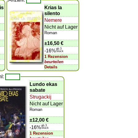
is
Krias la
silento
Nemere
Nicht auf Lager
Roman
±
16,50 €
ab 3
-16%
Stück
1 Rezension
beurteilen
Details
hl:
Lundo ekas
sabate
Strugackij
Nicht auf Lager
Roman
±
12,00 €
ab 3
-16%
Stück
1 Rezension