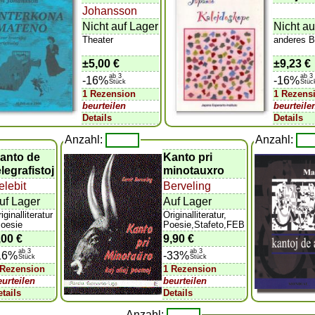
Johansson
Nicht auf Lager
Nicht au
Theater
anderes 
±
5,00 €
±
9,23 €
ab 3
ab 3
-16%
-16%
Stück
Stüc
1 Rezension
1 Rezens
beurteilen
beurteile
Details
Details
Anzahl:
Anzahl:
anto de
Kanto pri
elegrafistoj
minotauxro
elebit
Berveling
uf Lager
Auf Lager
iginalliteratur
Originalliteratur,
Poesie
Poesie,Stafeto,FEB
,00 €
9,90 €
ab 3
ab 3
16%
-33%
Stück
Stück
 Rezension
1 Rezension
eurteilen
beurteilen
etails
Details
Anzahl: