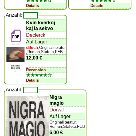
★★★★★☆
★★★★★☆
Details
Details
Anzahl:
Kvin kverkoj
kaj la sekvo
Declerck
Auf Lager
eBuch
,Originalliteratur
,Roman,Stafeto,FEB
12,00 €
Rezension
★★★★★☆
Details
Anzahl:
Nigra
magio
Dorval
Auf Lager
Originalliteratur,
Roman,Stafeto,FEB
6,00 €