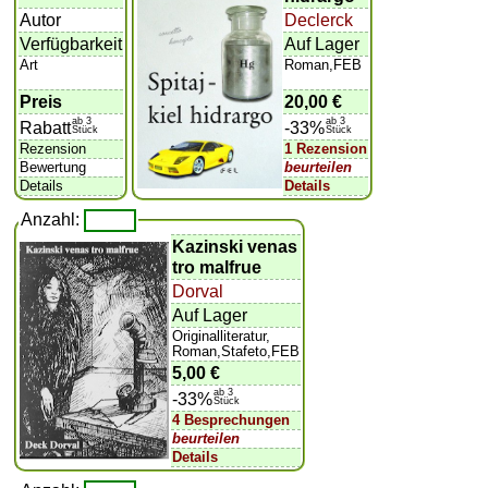
Autor
Declerck
Verfügbarkeit
Auf Lager
Art
Roman,FEB
Preis
20,00 €
ab 3
ab 3
Rabatt
-33%
Stück
Stück
Rezension
1 Rezension
Bewertung
beurteilen
Details
Details
Anzahl:
Kazinski venas
tro malfrue
Dorval
Auf Lager
Originalliteratur,
Roman,Stafeto,FEB
5,00 €
ab 3
-33%
Stück
4 Besprechungen
beurteilen
Details