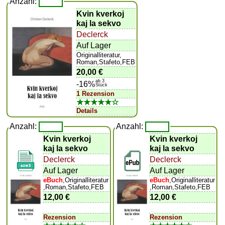
Anzahl:
Kvin kverkoj
kaj la sekvo
Declerck
Auf Lager
Originalliteratur,
Roman,Stafeto,FEB
20,00 €
ab 3
-16%
Stück
1 Rezension
★★★★★☆
Details
Anzahl:
Anzahl:
Kvin kverkoj
Kvin kverkoj
kaj la sekvo
kaj la sekvo
Declerck
Declerck
Auf Lager
Auf Lager
eBuch
,Originalliteratur
eBuch
,Originalliteratur
,Roman,Stafeto,FEB
,Roman,Stafeto,FEB
12,00 €
12,00 €
Rezension
Rezension