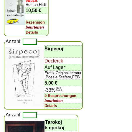
eBuch
,
Roman,FEB
10,50 €
Rezension
beurteilen
Details
Anzahl:
Ŝirpecoj
Declerck
Auf Lager
Erotik,Originalliteratur
,Poesie,Stafeto,FEB
5,00 €
ab 3
-33%
Stück
5 Besprechungen
beurteilen
Details
Anzahl:
Tarokoj
k epokoj