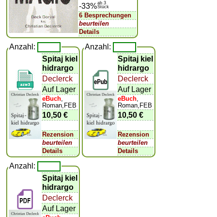
ab 3
-33%
Stück
6 Besprechungen
beurteilen
Details
Anzahl:
Anzahl:
Spitaj kiel
Spitaj kiel
hidrargo
hidrargo
Declerck
Declerck
Auf Lager
Auf Lager
eBuch
,
eBuch
,
Roman,FEB
Roman,FEB
10,50 €
10,50 €
Rezension
Rezension
beurteilen
beurteilen
Details
Details
Anzahl:
Spitaj kiel
hidrargo
Declerck
Auf Lager