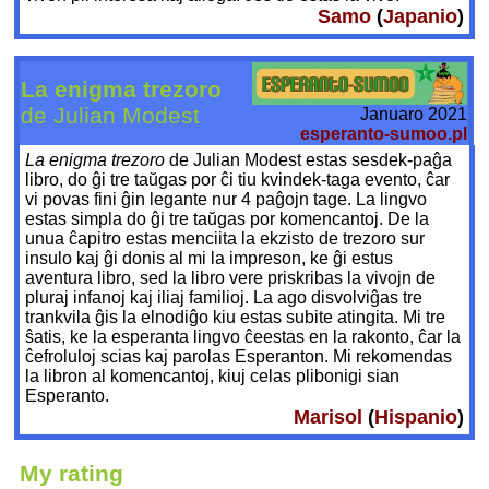
Samo
(
Japanio
)
La enigma trezoro
de Julian Modest
Januaro 2021
esperanto-sumoo.pl
La enigma trezoro
de Julian Modest estas sesdek-paĝa
libro, do ĝi tre taŭgas por ĉi tiu kvindek-taga evento, ĉar
vi povas fini ĝin legante nur 4 paĝojn tage. La lingvo
estas simpla do ĝi tre taŭgas por komencantoj. De la
unua ĉapitro estas menciita la ekzisto de trezoro sur
insulo kaj ĝi donis al mi la impreson, ke ĝi estus
aventura libro, sed la libro vere priskribas la vivojn de
pluraj infanoj kaj iliaj familioj. La ago disvolviĝas tre
trankvila ĝis la elnodiĝo kiu estas subite atingita. Mi tre
ŝatis, ke la esperanta lingvo ĉeestas en la rakonto, ĉar la
ĉefroluloj scias kaj parolas Esperanton. Mi rekomendas
la libron al komencantoj, kiuj celas plibonigi sian
Esperanto.
Marisol
(
Hispanio
)
My rating