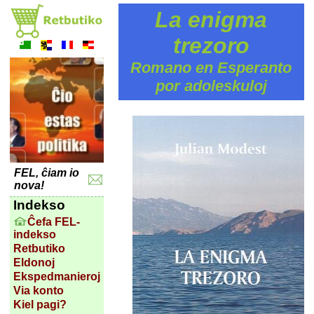
La enigma
trezoro
Romano en Esperanto
por adoleskuloj
FEL, ĉiam io
nova!
Indekso
Ĉefa FEL-
indekso
Retbutiko
Eldonoj
Ekspedmanieroj
Via konto
Kiel pagi?