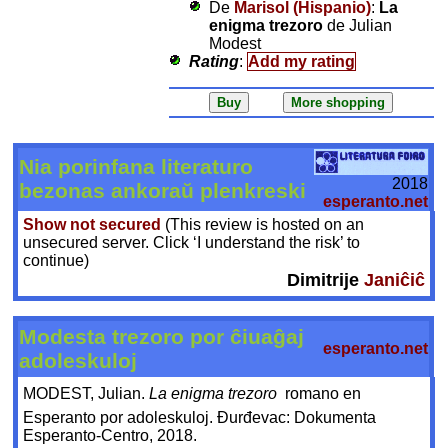
De
Marisol (Hispanio)
:
La
enigma trezoro
de Julian
Modest
Rating
:
Add my rating
Nia porinfana literaturo
2018
bezonas ankoraŭ plenkreski
esperanto.net
Show not secured
(This review is hosted on an
unsecured server. Click ‘I understand the risk’ to
continue)
Dimitrije
Janiĉiĉ
Modesta trezoro por ĉiuaĝaj
esperanto.net
adoleskuloj
MODEST, Julian.
La enigma trezoro 
romano en
Esperanto por adoleskuloj. Đurđevac: Dokumenta
Esperanto-Centro, 2018.