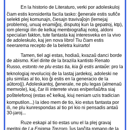
En la historio de Literaturo, verki por adoleskuloj
ĉiam estis konsiderita facila tasko: ĝenerale estis sufiĉe
selekti plej komunajn, ĉiesajn travivaĵojn (lernejaj
problemoj, unuaj enamiĝoj, disputoj kun la gepatroj, ktp),
iom plenigi ilin de kelkaj membiografiaj notoj, aldoni
specialan fakton, tute fantasta kaj interesveka en la vivo
de adoleskulo, kaj jen nova libro! Tiu ĉiam estis
neerarema recepto de la beletra kuirarto!
Tamen, tiel agi estas, hodiaŭ, kvazaŭ danci borde
de abismo. Kiel dirite de la brazila kantisto Renato
Russo, 
estonto ne plu estas tia, kia ĝi estis antaŭe
: pro la
teknologiaj revolucioj de la lastaj jardekoj, adoleski ne
plu similas al tio, kio ĝi estis en la generacio de la
aŭtoro(j). Adoleskantoj, ĝenerale, ne plu legas (almenaŭ
memvole), kaj, ĉar ili interrete vivas en/per/laŭ/tra siaj
poŝtelefonoj (estas eĉ kelkaj, kiuj neniam uzis tradician
komputilon...) la ideo mem de tio, kio estus fantasta por
ili, ne plu kunrespondas al tio pri kio ni pensadis antaŭ
30-jaroj...
Ruze eskapi al tio estas unu el la plej gravaj
meritoj de 
La Enigma Trezoro
, ĵus lanĉita romano de la