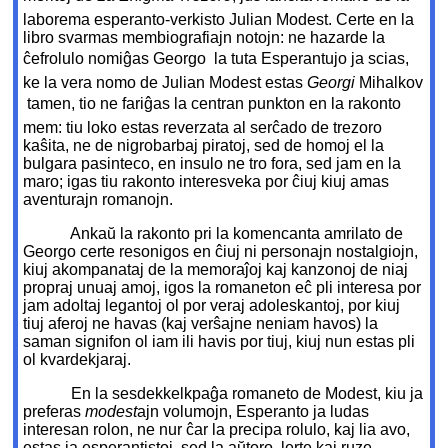
laborema esperanto-verkisto Julian Modest. Certe en la
libro svarmas membiografiajn notojn: ne hazarde la
ĉefrolulo nomiĝas Georgo  la tuta Esperantujo ja scias,
ke la vera nomo de Julian Modest estas
Georgi
Mihalkov
 tamen, tio ne fariĝas la centran punkton en la rakonto
mem: tiu loko estas reverzata al serĉado de trezoro
kaŝita, ne de nigrobarbaj piratoj, sed de homoj el la
bulgara pasinteco, en insulo ne tro fora, sed jam en la
maro; igas tiu rakonto interesveka por ĉiuj kiuj amas
aventurajn romanojn.
Ankaŭ la rakonto pri la komencanta amrilato de
Georgo certe resonigos en ĉiuj ni personajn nostalgiojn,
kiuj akompanataj de la memoraĵoj kaj kanzonoj de niaj
propraj unuaj amoj, igos la romaneton eĉ pli interesa por
jam adoltaj legantoj ol por veraj adoleskantoj, por kiuj
tiuj aferoj ne havas (kaj verŝajne neniam havos) la
saman signifon ol iam ili havis por tiuj, kiuj nun estas pli
ol kvardekjaraj.
En la sesdekkelkpaĝa romaneto de Modest, kiu ja
preferas
modest
ajn volumojn, Esperanto ja ludas
interesan rolon, ne nur ĉar la precipa rolulo, kaj lia avo,
estas ja esperantistoj, sed la aŭtoro, lerte kaj ruze,