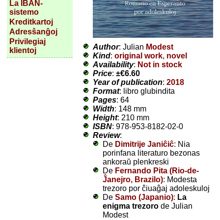
La IBAN-
sistemo
Kreditkartoj
Adresŝanĝoj
Privilegiaj
Author
: Julian
Modest
klientoj
Kind
:
original work
,
novel
Availability
:
Not in stock
Price
:
±
€6.60
Year of publication
:
2018
Format
: libro glubindita
Pages
: 64
Width
: 148 mm
Height
: 210 mm
ISBN
: 978-953-8182-02-0
Review
:
De
Dimitrije Janiĉiĉ
: Nia
porinfana literaturo bezonas
ankoraŭ plenkreski
De
Fernando Pita (Rio-de-
Ĵanejro, Brazilo)
: Modesta
trezoro por ĉiuaĝaj adoleskuloj
De
Samo (Japanio)
:
La
enigma trezoro
de Julian
Modest