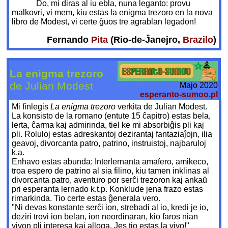
Do, mi diras al iu
ebla, nuna leganto: provu
malkovri, vi mem, kiu estas la enigma trezoro en la nova
libro de Modest, vi certe ĝuos tre agrablan legadon!
Fernando
Pita
(Rio-de-Ĵanejro,
Brazilo
)
La enigma trezoro
de Julian Modest
Majo 2020
esperanto-sumoo.pl
Mi finlegis
La enigma trezoro
verkita de Julian Modest.
La konsisto de la romano (entute 15 ĉapitro) estas bela,
lerta, ĉarma kaj admirinda, tiel ke mi absorbiĝis pli kaj
pli. Roluloj estas adreskantoj dezirantaj fantaziaĵojn, ilia
geavoj, divorcanta patro, patrino, instruistoj, najbaruloj
k.a.
Enhavo estas abunda: Interlernanta amafero, amikeco,
troa espero de patrino al sia filino, kiu tamen inklinas al
divorcanta patro, aventuro por serĉi trezoron kaj ankaŭ
pri esperanta lernado k.t.p. Konklude jena frazo estas
rimarkinda. Tio certe estas ĝenerala vero.
"Ni devas konstante serĉi ion, strebadi al io, kredi je io,
deziri trovi ion belan, ion neordinaran, kio faros nian
vivon pli interesa kaj alloga. Jes tio estas la vivo!"