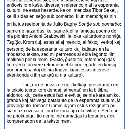
enŝovis iom kaŝe, diversajn referencojn al la esperanta
kulturo, ne estas hazarde, ke oni mencias Tibor Sekelj,
ke ili sidas en seĝo sub pomarbo  kiun memorigas nin
pri la ĵus reeldonita de Julio Baghy 
Sonĝe sub pomarbo
;
same ne hazardas, ke, same kiel la famega poemo de
nia pioniro Antoni Grabowski, la loka kulturdomo nomiĝu
Tagiĝo
. Krom tiuj, estas aliaj mencioj al faktoj, verkoj kaj
personoj de la esperanta kulturo kiuj kaŝatas en la
modest-a teksto, sed mi permesos al
ebla legonto ilin
malkovri per si mem. (Fakte, ĝuste tiaj referencoj igas
tiun verketon vere rekomendebla por legado en kursoj
por progresantoj de nia lingvo, kiam estas interese
ekenkonduki ilin ankaŭ al nia kulturo).
Fine, mi ne povas ne noti kelkajn preserarojn en
la teksto (certe korektendaj, almenaŭ en la bitlibra
eldono), kiuj certe estus facile evititaj se nia kara amiko,
granda kaj aktivega batalanto de la esperanta kulturo, la
provleganto Tomasz Chmielik jam estus rezigninta pri
sia rifuzo uzi siajn tiom bezonatajn okulvitrojn. Sed oni
ne priokupiĝu: tio neniel ne damaĝas la legadon, nek
komprenadon de la teksto mem.