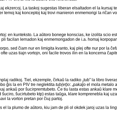
aj ekzercoj. La taskoj sugestas liberan elsaltadon el la kursaj te
ter temoj kaj konceptoj kaj trovi manieron enmemorigi la riĉan vo
rtoj: en kunteksto. La aŭtoro bonege konscias, ke izolita scio e
li facilan lernadon kaj enmemorigadon de i.a. homaj korpopartoj,
orpo, sed ĉiam nur en limigita kvanto, kaj plej ofte nur por la ĉe
fte uzas tiajn vortojn, oni facile trovos ilin en la koncerna ĉapitr
aj radikoj. Tiel, ekzemple, ĉirkaŭ la radiko „tub” la libro liver
ubo ĝis la en PIV tre neglektita
tub(et)o
: „pakaĵo el mola metalo 
aj ankaŭ por ŝucirpremtubeto. Ĉe tiu lasta estas ankaŭ klare me
d ŝuciro, ŝucirtubeto ktp) estas taŭga, klare komprenebla kaj uzat
vi la vorton pretan por ĉiuj partoj.
el la plumo de aŭtoro, kiu jam de pli ol okdek jaroj uzas la ling