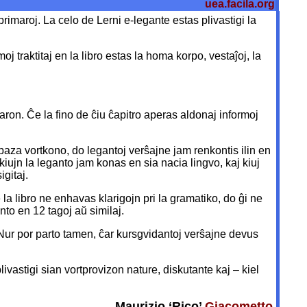
uea.facila.org
rimaroj. La celo de Lerni e-legante estas plivastigi la
oj traktitaj en la libro estas la homa korpo, vestaĵoj, la
aron. Ĉe la fino de ĉiu ĉapitro aperas aldonaj informoj
la baza vortkono, do legantoj verŝajne jam renkontis ilin en
 kiujn la leganto jam konas en sia nacia lingvo, kaj kiuj
gitaj.
 la libro ne enhavas klarigojn pri la gramatiko, do ĝi ne
nto en 12 tagoj aŭ similaj.
 Nur por parto tamen, ĉar kursgvidantoj verŝajne devus
plivastigi sian vortprovizon nature, diskutante kaj – kiel
Maurizio ‘Rico’
Giacometto