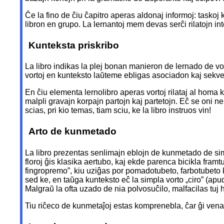
Ĉe la fino de ĉiu ĉapitro aperas aldonaj informoj: taskoj k
libron en grupo. La lernantoj mem devas serĉi rilatojn in
Kunteksta priskribo
La libro indikas la plej bonan manieron de lernado de vo
vortoj en kunteksto laŭteme ebligas asociadon kaj sekve p
En ĉiu elementa lernolibro aperas vortoj rilataj al homa k
malpli gravajn korpajn partojn kaj partetojn. Eĉ se oni ne o
scias, pri kio temas, tiam sciu, ke la libro instruos vin!
Arto de kunmetado
La libro prezentas senlimajn eblojn de kunmetado de simpl
floroj ĝis klasika aertubo, kaj ekde parenca bicikla framt
fingropremo”, kiu uziĝas por pomadotubeto, farbotubeto k
sed ke, en taŭga kunteksto eĉ la simpla vorto „ciro” (apu
Malgraŭ la ofta uzado de nia polvosuĉilo, malfacilas tuj ha
Tiu riĉeco de kunmetaĵoj estas komprenebla, ĉar ĝi venas 