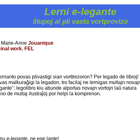
Lerni e-legante
ŝtupoj al pli vasta vortprovizo
, Marie-Anne
Jouanique
ginal work
,
FEL
ernanto povas plivastigi sian vorttrezoron? Per legado de libroj!
as malkuraĝigi la legadon, tro facilaj ne lernigas multajn novaj
-legante": legolibro kiu abunde alportas novajn vortojn laŭ natura
o de multaj ilustraĵoj por helpi la komprenon.
rnu e-legante, ne ege lante!