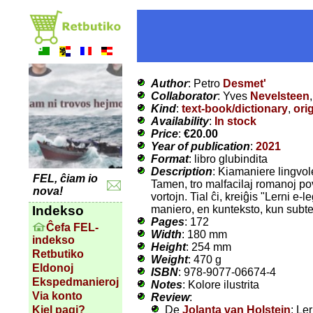
Author
: Petro
Desmet'
Collaborator
: Yves
Nevelsteen
Kind
:
text-book/dictionary
,
ori
Availability
:
In stock
Price
:
€20.00
Year of publication
:
2021
Format
: libro glubindita
Description
: Kiamaniere lingvol
FEL, ĉiam io
Tamen, tro malfacilaj romanoj pov
nova!
vortojn. Tial ĉi, kreiĝis "Lerni e
maniero, en kunteksto, kun subten
Indekso
Pages
: 172
Ĉefa FEL-
Width
: 180 mm
indekso
Height
: 254 mm
Retbutiko
Weight
: 470 g
Eldonoj
ISBN
: 978-9077-06674-4
Ekspedmanieroj
Notes
: Kolore ilustrita
Via konto
Review
:
De
Jolanta van Holstein
: Le
Kiel pagi?