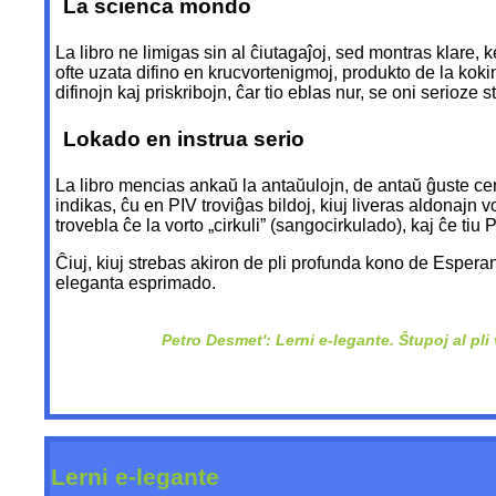
La scienca mondo
La libro ne limigas sin al ĉiutagaĵoj, sed montras klare, k
ofte uzata difino en krucvortenigmoj, produkto de la kok
difinojn kaj priskribojn, ĉar tio eblas nur, se oni serioze
Lokado en instrua serio
La libro mencias ankaŭ la antaŭulojn, de antaŭ ĝuste cent
indikas, ĉu en PIV troviĝas bildoj, kiuj liveras aldonajn 
trovebla ĉe la vorto „cirkuli” (sangocirkulado), kaj ĉe tiu
Ĉiuj, kiuj strebas akiron de pli profunda kono de Esperanto
eleganta esprimado.
Petro Desmet': Lerni e-legante. Ŝtupoj al pl
Lerni e-legante