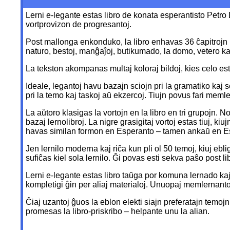
Lerni e-legante estas libro de konata esperantisto Petro 
vortprovizon de progresantoj.
Post mallonga enkonduko, la libro enhavas 36 ĉapitrojn pri 
naturo, bestoj, manĝaĵoj, butikumado, la domo, vetero ka
La tekston akompanas multaj koloraj bildoj, kies celo estas
Ideale, legantoj havu bazajn sciojn pri la gramatiko kaj 
pri la temo kaj taskoj aŭ ekzercoj. Tiujn povus fari memlern
La aŭtoro klasigas la vortojn en la libro en tri grupojn. N
bazaj lernolibroj. La nigre grasigitaj vortoj estas tiuj, k
havas similan formon en Esperanto – tamen ankaŭ en Espera
Jen lernilo moderna kaj riĉa kun pli ol 50 temoj, kiuj ebl
sufiĉas kiel sola lernilo. Ĝi povas esti sekva paŝo post l
Lerni e-legante estas libro taŭga por komuna lernado kaj
kompletigi ĝin per aliaj materialoj. Unuopaj memlernant
Ĉiaj uzantoj ĝuos la eblon elekti siajn preferatajn temojn s
promesas la libro-priskribo – helpante unu la alian.