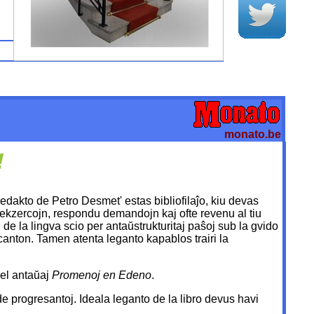
monato.be
!
redakto de Petro Desmet' estas bibliofilaĵo, kiu devas
ru ekzercojn, respondu demandojn kaj ofte revenu al tiu
 de la lingva scio per antaŭstrukturitaj paŝoj sub la gvido
canton. Tamen atenta leganto kapablos trairi la
iel antaŭaj
Promenoj en Edeno
.
on de progresantoj. Ideala leganto de la libro devus havi