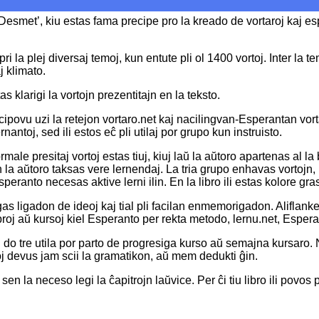
Desmet’, kiu estas fama precipe pro la kreado de vortaroj kaj esp
la plej diversaj temoj, kun entute pli ol 1400 vortoj. Inter la tem
j klimato.
 klarigi la vortojn prezentitajn en la teksto.
scipovu uzi la retejon vortaro.net kaj nacilingvan-Esperantan vort
antoj, sed ili estos eĉ pli utilaj por grupo kun instruisto.
ormale presitaj vortoj estas tiuj, kiuj laŭ la aŭtoro apartenas al 
iujn la aŭtoro taksas vere lernendaj. La tria grupo enhavas vortojn,
nto necesas aktive lerni ilin. En la libro ili estas kolore grasi
igas ligadon de ideoj kaj tial pli facilan enmemorigadon. Aliflanke
ibroj aŭ kursoj kiel Esperanto per rekta metodo, lernu.net, Espera
 do tre utila por parto de progresiga kurso aŭ semajna kursaro.
oj devus jam scii la gramatikon, aŭ mem dedukti ĝin.
en la neceso legi la ĉapitrojn laŭvice. Per ĉi tiu libro ili povos 