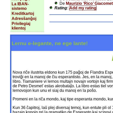
De
Maurizio ‘Rico’ Giacomet
La IBAN-
Rating
:
Add my rating
sistemo
Kreditkartoj
Adresŝanĝoj
Privilegiaj
klientoj
Lernu e-legante, ne ege lante!
Nova riĉe ilustrita eldono kun 175 paĝoj de Flandra Es
troviĝi en la manoj de ĉiu esperantisto. Jes, en la manoj,
libro. Tiamaniere vi lernos multajn novajn vortojn kaj fir
de Petro Desmet' estas akrobataĵo. La libro estas tiel vo
lernovojon kun unu el siaj du manoj en la poŝo.
Promeni en la riĉa mondo, kaj tipe esperanta mondo, ku
Kun 36 ĉapitroj, laŭ plej diversaj temoj, kun entute pli ol 
bazajn konojn pri la gramatiko de Esperanto kaj scipovi u