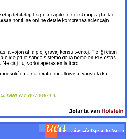
etaj detaletoj. Legu la ĉapitron pri kokinoj kaj la, laŭ
necesas honti, se oni ne detale komprenas sciencajn
 la vojon al la plej gravaj konsultverkoj. Tiel ĝi ĉiam
, la bildo pri la sanga sistemo de la homo en PIV estas
Ne ĉiuj tiuj vortoj aperas en la libro.
ibro sufiĉe da materialo por altnivela, varivorta kaj
ita. ISBN 978-9077-06674-4.
Jolanta van
Holstein