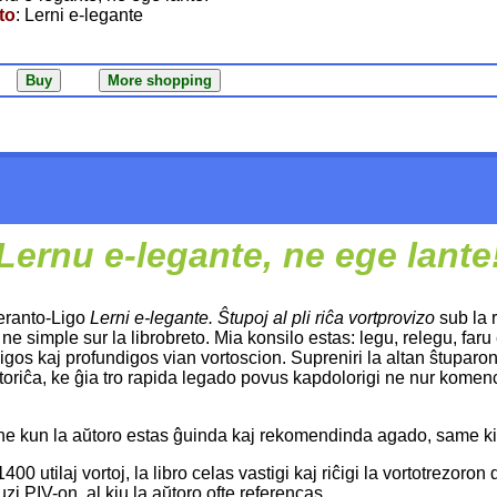
to
: Lerni e-legante
Lernu e-legante, ne ege lante
peranto-Ligo
Lerni e-legante. Ŝtupoj al pli riĉa vortprovizo
sub la 
 ne simple sur la librobreto. Mia konsilo estas: legu, relegu, fa
migos kaj profundigos vian vortoscion. Supreniri la altan ŝtuparon
rtoriĉa, ke ĝia tro rapida legado povus kapdolorigi ne nur komen
ne kun la aŭtoro estas ĝuinda kaj rekomendinda agado, same k
1400 utilaj vortoj, la libro celas vastigi kaj riĉigi la vortotrezor
zi PIV-on, al kiu la aŭtoro ofte referencas.