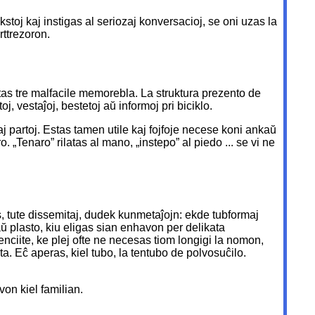
kstoj kaj instigas al seriozaj konversacioj, se oni uzas la
rttrezoron.
stas tre malfacile memorebla. La struktura prezento de
 vestaĵoj, bestetoj aŭ informoj pri biciklo.
faj partoj. Estas tamen utile kaj fojfoje necese koni ankaŭ
o. „Tenaro” rilatas al mano, „instepo” al piedo ... se vi ne
as, tute dissemitaj, dudek kunmetaĵojn: ekde tubformaj
aŭ plasto, kiu eligas sian enhavon per delikata
nciite, ke plej ofte ne necesas tiom longigi la nomon,
a. Eĉ aperas, kiel tubo, la tentubo de polvosuĉilo.
von kiel familian.