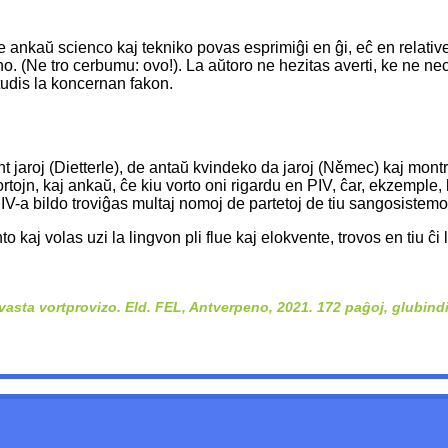
e ankaŭ scienco kaj tekniko povas esprimiĝi en ĝi, eĉ en relative 
ino. (Ne tro cerbumu: ovo!). La aŭtoro ne hezitas averti, ke ne 
 studis la koncernan fakon.
 jaroj (Dietterle), de antaŭ kvindeko da jaroj (Němec) kaj montras
vortojn, kaj ankaŭ, ĉe kiu vorto oni rigardu en PIV, ĉar, ekzemple
 PIV-a bildo troviĝas multaj nomoj de partetoj de tiu sangosistemo. 
 kaj volas uzi la lingvon pli flue kaj elokvente, trovos en tiu ĉi l
i vasta vortprovizo. Eld. FEL, Antverpeno, 2021. 172 paĝoj, glubind