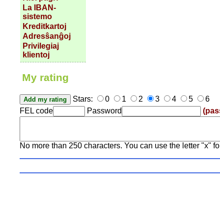
La IBAN-
sistemo
Kreditkartoj
Adresŝanĝoj
Privilegiaj
klientoj
My rating
Stars:
0
1
2
3
4
5
6
FEL code
Password
(pas
No more than 250 characters. You can use the letter "x" fo