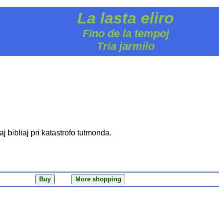
La lasta eliro
Fino de la tempoj
Tria jarmilo
kaj bibliaj pri katastrofo tutmonda.