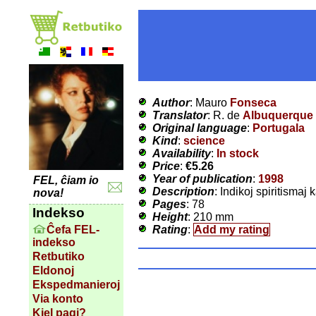
Author
: Mauro
Fonseca
Translator
: R. de
Albuquerque
Original language
:
Portugala
Kind
:
science
Availability
:
In stock
Price
:
€5.26
Year of publication
:
1998
FEL, ĉiam io
Description
: Indikoj spiritismaj 
nova!
Pages
: 78
Indekso
Height
: 210 mm
Rating
:
Add my rating
Ĉefa FEL-
indekso
Retbutiko
Eldonoj
Ekspedmanieroj
Via konto
Kiel pagi?