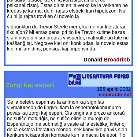
psikanalizistoj. Estas dirite en la verko ke la verkanto ne
kredas je karmo, do ni rajtas elstreki tiun hipotezon. Nu,
ĉu ni ja rajtas trovi en ĉi novelo la
vidpunkton de Trevor Steele mem, kaj ne nur literaturan
fikciaĵon? Mi emas pensi pri tio ke Trevor kutime bazas
siajn novelojn sur propraj vivspertoj, malmulte aŭ tute ne
kaŝŝanĝitaj. Negrave kiel oni konkludas, la novelo estas,
kiel mi jam diris, pensiga kaj pripensinda.
Donald
Broadribb
Zorgi kaj esperi
196 aprilo 2002
esperanto.net
Se la beletro esprimas la animon kaj signifas
vivmaturecon de lingvo, tiam la esperantokomunumo
povas kaj zorgi kaj esperi. Ĝia originala prozo ankoraŭ
ne sufiĉe maturiĝis, ne sufiĉe eliris la murojn de
Esperantujo, ne submetiĝis vaste al la estetikaj kriterioj
de la ekstera literatura mondo, nek konvinke pruvis sian
konkurenckapablon kompare kun la naciaj beletroj. Tio