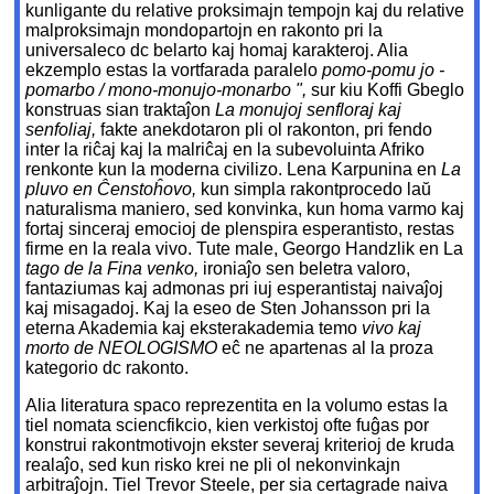
kunligante du relative proksimajn tempojn kaj du relative
malproksimajn mondopartojn en rakonto pri la
universaleco dc belarto kaj homaj karakteroj. Alia
ekzemplo estas la vortfarada paralelo
pomo-pomu jo -
pomarbo / mono-monujo-monarbo ",
sur kiu Koffi Gbeglo
konstruas sian traktaĵon
La monujoj senfloraj kaj
senfoliaj,
fakte anekdotaron pli ol rakonton, pri fendo
inter la riĉaj kaj la malriĉaj en la subevoluinta Afriko
renkonte kun la moderna civilizo. Lena Karpunina en
La
pluvo en Ĉenstoĥovo,
kun simpla rakontprocedo laŭ
naturalisma maniero, sed konvinka, kun homa varmo kaj
fortaj sinceraj emocioj de plenspira esperantisto, restas
firme en la reala vivo. Tute male, Georgo Handzlik en La
tago de la Fina venko,
ironiaĵo sen beletra valoro,
fantaziumas kaj admonas pri iuj esperantistaj naivaĵoj
kaj misagadoj. Kaj la eseo de Sten Johansson pri la
eterna Akademia kaj eksterakademia temo
vivo kaj
morto de NEOLOGISMO
eĉ ne apartenas al la proza
kategorio dc rakonto.
Alia literatura spaco reprezentita en la volumo estas la
tiel nomata sciencfikcio, kien verkistoj ofte fuĝas por
konstrui rakontmotivojn ekster severaj kriterioj de kruda
realaĵo, sed kun risko krei ne pli ol nekonvinkajn
arbitraĵojn. Tiel Trevor Steele, per sia certagrade naiva