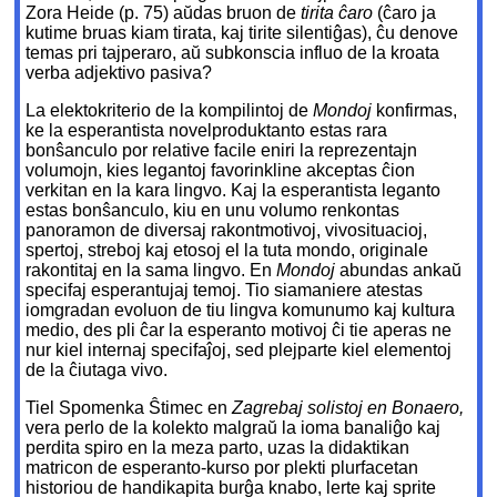
Zora Heide (p. 75) aŭdas bruon de
tirita ĉaro
(ĉaro ja
kutime bruas kiam tirata, kaj tirite silentiĝas), ĉu denove
temas pri tajperaro, aŭ subkonscia influo de la kroata
verba adjektivo pasiva?
La elektokriterio de la kompilintoj de
Mondoj
konfirmas,
ke la esperantista novelproduktanto estas rara
bonŝanculo por relative facile eniri la reprezentajn
volumojn, kies legantoj favorinkline akceptas ĉion
verkitan en la kara lingvo. Kaj la esperantista leganto
estas bonŝanculo, kiu en unu volumo renkontas
panoramon de diversaj rakontmotivoj, vivosituacioj,
spertoj, streboj kaj etosoj el la tuta mondo, originale
rakontitaj en la sama lingvo. En
Mondoj
abundas ankaŭ
specifaj esperantujaj temoj. Tio siamaniere atestas
iomgradan evoluon de tiu lingva komunumo kaj kultura
medio, des pli ĉar la esperanto motivoj ĉi tie aperas ne
nur kiel internaj specifaĵoj, sed plejparte kiel elementoj
de la ĉiutaga vivo.
Tiel Spomenka Ŝtimec en
Zagrebaj solistoj en Bonaero,
vera perlo de la kolekto malgraŭ la ioma banaliĝo kaj
perdita spiro en la meza parto, uzas la didaktikan
matricon de esperanto-kurso por plekti plurfacetan
historiou de handikapita burĝa knabo, lerte kaj sprite