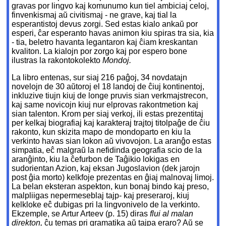
gravas por lingvo kaj komunumo kun tiel ambiciaj celoj,
finvenkismaj aŭ civitismaj - ne grave, kaj tial la
esperantistoj devus zorgi. Sed estas kialo ankaŭ por
esperi, ĉar esperanto havas animon kiu spiras tra sia, kia
- tia, beletro havanta legantaron kaj ĉiam kreskantan
kvaliton. La kialojn por zorgo kaj por espero bone
ilustras la rakontokolekto
Mondoj.
La libro entenas, sur siaj 216 paĝoj, 34 novdatajn
novelojn de 30 aŭtoroj el 18 landoj de ĉiuj kontinentoj,
inkluzive tiujn kiuj de longe pruvis sian verkmajstrecon,
kaj same novicojn kiuj nur elprovas rakontmetion kaj
sian talenton. Krom per siaj verkoj, ili estas prezentitaj
per kelkaj biografiaj kaj karakteraj trajtoj titolpaĝe de ĉiu
rakonto, kun skizita mapo de mondoparto en kiu la
verkinto havas sian lokon aŭ vivovojon. La aranĝo estas
simpatia, eĉ malgraŭ la nefidinda geografia scio de la
aranĝinto, kiu la ĉefurbon de Taĝikio lokigas en
sudorientan Azion, kaj eksan Jugoslavion (dek jarojn
post ĝia morto) kelkfoje prezentas en ĝiaj malnovaj limoj.
La belan eksteran aspekton, kun bonaj bindo kaj preso,
malpliigas nepermeseblaj tajp- kaj preseraroj, kiuj
kelkloke eĉ dubigas pri la lingvonivelo de la verkinto.
Ekzemple, se Artur Arteev (p. 15) diras
flui al malan
direkton,
ĉu temas pri gramatika aŭ tajpa eraro? Aŭ se