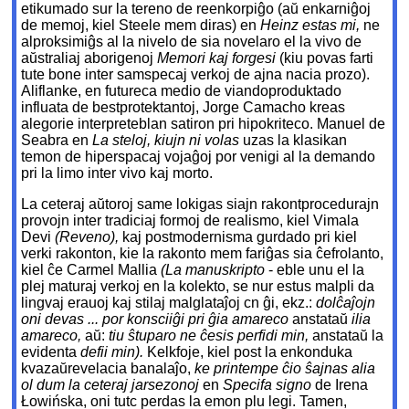
etikumado sur la tereno de reenkorpiĝo (aŭ enkarniĝoj
de memoj, kiel Steele mem diras) en
Heinz estas mi,
ne
alproksimiĝs al la nivelo de sia novelaro el la vivo de
aŭstraliaj aborigenoj
Memori kaj forgesi
(kiu povas farti
tute bone inter samspecaj verkoj de ajna nacia prozo).
Aliflanke, en futureca medio de viandoproduktado
influata de bestprotektantoj, Jorge Camacho kreas
alegorie interpreteblan satiron pri hipokriteco. Manuel de
Seabra en
La steloj, kiujn ni volas
uzas la klasikan
temon de hiperspacaj vojaĝoj por venigi al la demando
pri la limo inter vivo kaj morto.
La ceteraj aŭtoroj same lokigas siajn rakontprocedurajn
provojn inter tradiciaj formoj de realismo, kiel Vimala
Devi
(Reveno),
kaj postmodernisma gurdado pri kiel
verki rakonton, kie la rakonto mem fariĝas sia ĉefrolanto,
kiel ĉe Carmel Mallia
(La manuskripto
- eble unu el la
plej maturaj verkoj en la kolekto, se nur estus malpli da
lingvaj erauoj kaj stilaj malglataĵoj cn ĝi, ekz.:
dolĉaĵojn
oni devas ... por konsciiĝi pri ĝia amareco
anstataŭ
ilia
amareco,
aŭ:
tiu ŝtuparo ne ĉesis perfidi min,
anstataŭ la
evidenta
defii min).
Kelkfoje, kiel post la enkonduka
kvazaŭrevelacia banalaĵo,
ke printempe ĉio ŝajnas alia
ol dum la ceteraj jarsezonoj
en
Specifa signo
de Irena
Łowińska, oni tutc perdas la emon plu legi. Tamen,