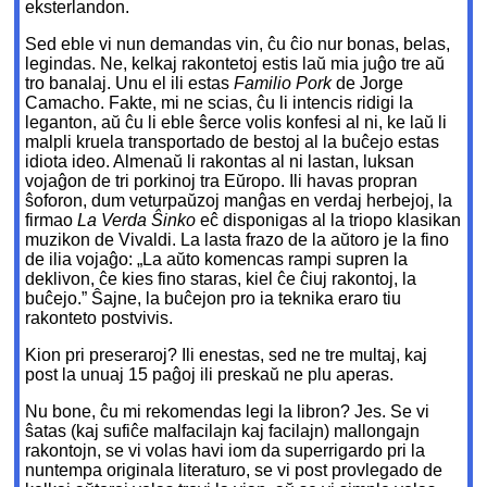
eksterlandon.
Sed eble vi nun demandas vin, ĉu ĉio nur bonas, belas,
legindas. Ne, kelkaj rakontetoj estis laŭ mia juĝo tre aŭ
tro banalaj. Unu el ili estas
Familio Pork
de Jorge
Camacho. Fakte, mi ne scias, ĉu li intencis ridigi la
leganton, aŭ ĉu li eble ŝerce volis konfesi al ni, ke laŭ li
malpli kruela transportado de bestoj al la buĉejo estas
idiota ideo. Almenaŭ li rakontas al ni lastan, luksan
vojaĝon de tri porkinoj tra Eŭropo. Ili havas propran
ŝoforon, dum veturpaŭzoj manĝas en verdaj herbejoj, la
firmao
La Verda Ŝinko
eĉ disponigas al la triopo klasikan
muzikon de Vivaldi. La lasta frazo de la aŭtoro je la fino
de ilia vojaĝo: „La aŭto komencas rampi supren la
deklivon, ĉe kies fino staras, kiel ĉe ĉiuj rakontoj, la
buĉejo.” Ŝajne, la buĉejon pro ia teknika eraro tiu
rakonteto postvivis.
Kion pri preseraroj? Ili enestas, sed ne tre multaj, kaj
post la unuaj 15 paĝoj ili preskaŭ ne plu aperas.
Nu bone, ĉu mi rekomendas legi la libron? Jes. Se vi
ŝatas (kaj sufiĉe malfacilajn kaj facilajn) mallongajn
rakontojn, se vi volas havi iom da superrigardo pri la
nuntempa originala literaturo, se vi post provlegado de