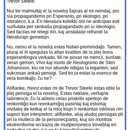
Trevor Steele.
Nur tre malmultaj el la noveloj ŝajnas al mi neindaj, pro
sia propagandemo pri Esperanto, pri ekologio, pri
moraleco, k.a. En literatura kolekto oni ne anticipas esti
surŝutata per senkaŝa propagandado pri iu ideologio.
Sed facilas ne relegi ilin, kaj anstataŭe refrandi la
literaturajn gemetojn.
Nu, neniu el la noveloj estas Nobel-premiindaĵo. Tamen,
pluraj el ili spegulas la altan kvaliton de la plej bona
esperantlingva verkado. Mi ne povas ne mencii, tiurilate,
veran gemon,
Vivo kaj morto de Neologismo
de Sten
Johansson, kiu ne nur abunde ridigas la leganton, sed
sukcesas ankaŭ pensigi. Sed tio ja estas la esenco de
vera komikaĵo, ĉu ne?
Aliflanke,
Heinz estas mi
de Trevor Steele estas eble la
plej pensiga el la noveloj. Estas neklare, verŝajne
laŭintence, ĉu la aŭtoro celas priskribi spertojn de
renkontiĝo kun reenkarniĝoj pasintaj kaj estontaj
vivdatoj de kelkaj el la mioj kiujn li renkontas inklinas nin
supozi tiun interpreton; aliflanke, aliaj aludoj pensigas pli
pri la multeco de la personecpartoj, kiuj sin montras
ekstremforme en kazoj de multpersoneco troveblaj en
psikiatraj studoj, kaj en la konsultoĉambroj de