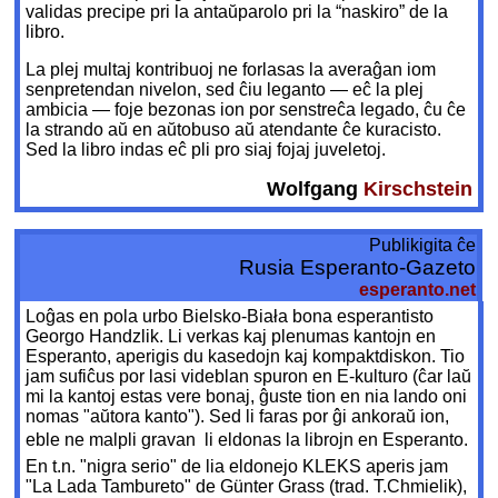
validas precipe pri la antaŭparolo pri la “naskiro” de la
libro.
La plej multaj kontribuoj ne forlasas la averaĝan iom
senpretendan nivelon, sed ĉiu leganto — eĉ la plej
ambicia — foje bezonas ion por senstreĉa legado, ĉu ĉe
la strando aŭ en aŭtobuso aŭ atendante ĉe kuracisto.
Sed la libro indas eĉ pli pro siaj fojaj juveletoj.
Wolfgang
Kirschstein
Publikigita ĉe
Rusia Esperanto-Gazeto
esperanto.net
Loĝas en pola urbo Bielsko-Biała bona esperantisto
Georgo Handzlik. Li verkas kaj plenumas kantojn en
Esperanto, aperigis du kasedojn kaj kompaktdiskon. Tio
jam sufiĉus por lasi videblan spuron en E-kulturo (ĉar laŭ
mi la kantoj estas vere bonaj, ĝuste tion en nia lando oni
nomas "aŭtora kanto"). Sed li faras por ĝi ankoraŭ ion,
eble ne malpli gravan  li eldonas la librojn en Esperanto.
En t.n. "nigra serio" de lia eldonejo KLEKS aperis jam
"La Lada Tambureto" de Günter Grass (trad. T.Chmielik),