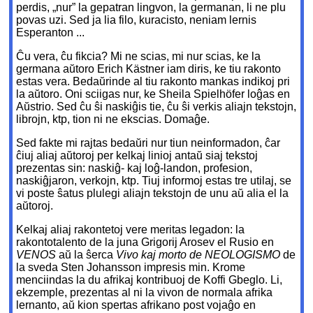
perdis, „nur” la gepatran lingvon, la germanan, li ne plu
povas uzi. Sed ja lia filo, kuracisto, neniam lernis
Esperanton ...
Ĉu vera, ĉu fikcia? Mi ne scias, mi nur scias, ke la
germana aŭtoro Erich Kästner iam diris, ke tiu rakonto
estas vera. Bedaŭrinde al tiu rakonto mankas indikoj pri
la aŭtoro. Oni sciigas nur, ke Sheila Spielhöfer loĝas en
Aŭstrio. Sed ĉu ŝi naskiĝis tie, ĉu ŝi verkis aliajn tekstojn,
librojn, ktp, tion ni ne ekscias. Domaĝe.
Sed fakte mi rajtas bedaŭri nur tiun neinformadon, ĉar
ĉiuj aliaj aŭtoroj per kelkaj linioj antaŭ siaj tekstoj
prezentas sin: naskiĝ- kaj loĝ-landon, profesion,
naskiĝjaron, verkojn, ktp. Tiuj informoj estas tre utilaj, se
vi poste ŝatus plulegi aliajn tekstojn de unu aŭ alia el la
aŭtoroj.
Kelkaj aliaj rakontetoj vere meritas legadon: la
rakontotalento de la juna Grigorij Arosev el Rusio en
VENOS
aŭ la ŝerca
Vivo kaj morto de NEOLOGISMO
de
la sveda Sten Johansson impresis min. Krome
menciindas la du afrikaj kontribuoj de Koffi Gbeglo. Li,
ekzemple, prezentas al ni la vivon de normala afrika
lernanto, aŭ kion spertas afrikano post vojaĝo en