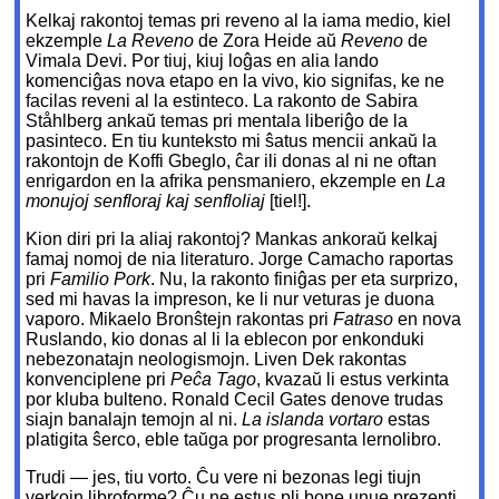
Kelkaj rakontoj temas pri reveno al la iama medio, kiel
ekzemple
La Reveno
de Zora Heide aŭ
Reveno
de
Vimala Devi. Por tiuj, kiuj loĝas en alia lando
komenciĝas nova etapo en la vivo, kio signifas, ke ne
facilas reveni al la estinteco. La rakonto de Sabira
Ståhlberg ankaŭ temas pri mentala liberiĝo de la
pasinteco. En tiu kunteksto mi ŝatus mencii ankaŭ la
rakontojn de Koffi Gbeglo, ĉar ili donas al ni ne oftan
enrigardon en la afrika pensmaniero, ekzemple en
La
monujoj senfloraj kaj senfloliaj
[tiel!].
Kion diri pri la aliaj rakontoj? Mankas ankoraŭ kelkaj
famaj nomoj de nia literaturo. Jorge Camacho raportas
pri
Familio Pork
. Nu, la rakonto finiĝas per eta surprizo,
sed mi havas la impreson, ke li nur veturas je duona
vaporo. Mikaelo Bronŝtejn rakontas pri
Fatraso
en nova
Ruslando, kio donas al li la eblecon por enkonduki
nebezonatajn neologismojn. Liven Dek rakontas
konvenciplene pri
Peĉa Tago
, kvazaŭ li estus verkinta
por kluba bulteno. Ronald Cecil Gates denove trudas
siajn banalajn temojn al ni.
La islanda vortaro
estas
platigita ŝerco, eble taŭga por progresanta lernolibro.
Trudi — jes, tiu vorto. Ĉu vere ni bezonas legi tiujn
verkojn libroforme? Ĉu ne estus pli bone unue prezenti