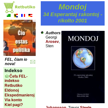
Mondoj
34 Esperantaj rakontoj -
rikolto 2001
Authors
:
Georgi
Arosev
,
Sten
FEL, ĉiam io
nova!
Indekso
Ĉefa FEL-
indekso
Retbutiko
Eldonoj
Ekspedmanieroj
Via konto
Kiel pagi?
Johansson
, Trevor
Steele
,