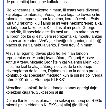
de prezentitaj landoj ne kalkuleblas.
Kio konceraas la rakontojn mem, ili estas vere diversaj
kaj plejparte interesaj. Verŝajne ĉiu leganto trovos ĉi tie
rakontojn, impresajn por la animo, koro aŭ cerbo. Estis
nur unu rakonto, kiu ŝajnis al mi vere nekomprenebla kaj
ne taŭga por la kolekto. Kiel diris al mi poste Georgo
Handzlik, ili speciale decidis meti unu tian rakonton en
la libron por ke ĝi estu vere reprezenta kaj montru ankaŭ
tiaspecan kreadon. Verŝajne troviĝos leganto(j), al kiu(j)
plaĉos ĝuste tia nebula verko. Provu trovi ĝin mem.
Al rusiaj legantoj devas plaĉi tio, ke nian landon
reprezentas en Mondoj kvar aŭtoroj: Grigorij Arosev,
Arthur Arteev, Mikaelo Bronŝtejn kaj Valentin Melnikov.
Ili, same kiel la aliaj aŭtoroj, ricevas de la eldonejo
ekzempleron de la libro, Diplomon kun la danko pro la
kontribuo kaj specialan medalon kun la surskribo "Verda
laŭro 2001 de la Eldonejo KLEKS".
Menciindas ankaŭ, ke la eldonejo planas aperigi tiajn
kolektojn ĉiujare. Sukcesojn al ili!
De nia flanko estas planate en sekvaj numeroj de REGo
rakonti pri la eldonejo KLEKS kaj aliaj ĝiaj libroj.