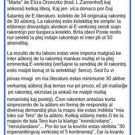
"Marta" de Eliza Orzeszko (trad. L.Zamenhof) kaj
ankoraŭ kelkaj libroj. Kaj jen  vica donaco por ĉiuj
ŝatantoj de E-literaturo, kolekto de 34 originalaj rakontoj
de 30 aŭtoroj. La rakontoj estis kolektitaj tre simple: la
eldonejo disvastigis alvokon al E-verkistoj sendi siajn
rakontojn por tiaspeca kolekto. Brila ideo! Poste restis
nur selekti la plej indajn rakontojn el inter pli ol 50
alsenditaj.
La rezulto de tiu laboro estas vere impona malgraŭ ke
inter aŭtoroj de la rakontoj mankas multaj el la plej
eminentaj E-verkistoj (verŝajne la senditaj de ili rakontoj
estis malpli bonaj ol la selektitaj!  ŝerco). Sed ĉu vi
povas imagi  en nia literaturo estas minimume 30 aktive
verkantaj aŭtoroj (kaj temas nur pri prozo, eĉ pli mallarĝe
 pri rakontoj, ekzistas ja ankaŭ ne malpli multaj
romanistoj kaj poetoj). Ĉiun rakonton antaŭas kurta
sinprezento de la aŭtoro en formq de respondoj al
diversaj demandoj plus la mapo, kie estas indikita "mia
loko sur Tero" de la aŭtoro. Kelkaj aŭtoroj metis ĉi tie la
mapon de tuta Tero kun la klarigo "mondcivitano",
"neniulandano"... Pro tio sur la kovrilo estas skribita "30
esperantlingvaj verkistoj el 5 kontinentoj", ĉar la kvanto