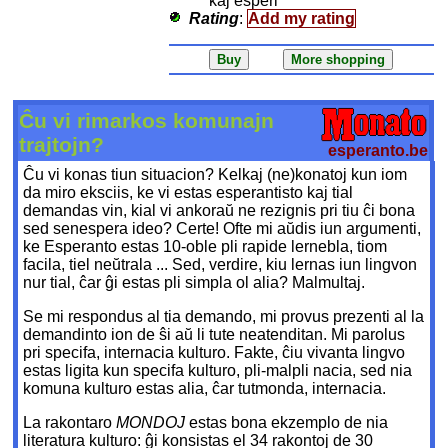
kaj esperi
Rating
:
Add my rating
Ĉu vi rimarkos komunajn
trajtojn?
esperanto.be
Ĉu vi konas tiun situacion? Kelkaj (ne)konatoj kun iom
da miro eksciis, ke vi estas esperantisto kaj tial
demandas vin, kial vi ankoraŭ ne rezignis pri tiu ĉi bona
sed senespera ideo? Certe! Ofte mi aŭdis iun argumenti,
ke Esperanto estas 10-oble pli rapide lernebla, tiom
facila, tiel neŭtrala ... Sed, verdire, kiu lernas iun lingvon
nur tial, ĉar ĝi estas pli simpla ol alia? Malmultaj.
Se mi respondus al tia demando, mi provus prezenti al la
demandinto ion de ŝi aŭ li tute neatenditan. Mi parolus
pri specifa, internacia kulturo. Fakte, ĉiu vivanta lingvo
estas ligita kun specifa kulturo, pli-malpli nacia, sed nia
komuna kulturo estas alia, ĉar tutmonda, internacia.
La rakontaro
MONDOJ
estas bona ekzemplo de nia
literatura kulturo: ĝi konsistas el 34 rakontoj de 30