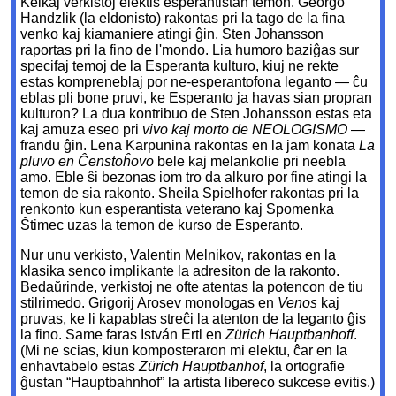
Kelkaj verkistoj elektis esperantistan temon. Georgo
Handzlik (la eldonisto) rakontas pri la tago de la fina
venko kaj kiamaniere atingi ĝin. Sten Johansson
raportas pri la fino de l'mondo. Lia humoro baziĝas sur
specifaj temoj de la Esperanta kulturo, kiuj ne rekte
estas kompreneblaj por ne-esperantofona leganto — ĉu
eblas pli bone pruvi, ke Esperanto ja havas sian propran
kulturon? La dua kontribuo de Sten Johansson estas eta
kaj amuza eseo pri
vivo kaj morto de NEOLOGISMO
—
frandu ĝin. Lena Karpunina rakontas en la jam konata
La
pluvo en Ĉenstoĥovo
bele kaj melankolie pri neebla
amo. Eble ŝi bezonas iom tro da alkuro por fine atingi la
temon de sia rakonto. Sheila Spielhofer rakontas pri la
renkonto kun esperantista veterano kaj Spomenka
Štimec uzas la temon de kurso de Esperanto.
Nur unu verkisto, Valentin Melnikov, rakontas en la
klasika senco implikante la adresiton de la rakonto.
Bedaŭrinde, verkistoj ne ofte atentas la potencon de tiu
stilrimedo. Grigorij Arosev monologas en
Venos
kaj
pruvas, ke li kapablas streĉi la atenton de la leganto ĝis
la fino. Same faras István Ertl en
Zürich Hauptbanhoff
.
(Mi ne scias, kiun komposteraron mi elektu, ĉar en la
enhavtabelo estas
Zürich Hauptbanhof
, la ortografie
ĝustan “Hauptbahnhof” la artista libereco sukcese evitis.)