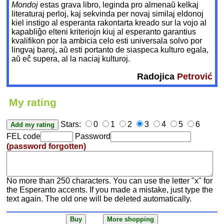
Mondoj
estas grava libro, leginda pro almenaŭ kelkaj
literaturaj perloj, kaj sekvinda per novaj similaj eldonoj
kiel instigo al esperanta rakontarta kreado sur la vojo al
kapabliĝo elteni kriteriojn kiuj al esperanto garantius
kvalifikon por la ambicia celo esti universala solvo por
lingvaj baroj, aŭ esti portanto de siaspeca kulturo egala,
aŭ eĉ supera, al la naciaj kulturoj.
Radojica
Petrović
My rating
Stars:
0
1
2
3
4
5
6
FEL code
Password
(password forgotten)
No more than 250 characters. You can use the letter "x" for
the Esperanto accents. If you made a mistake, just type the
text again. The old one will be deleted automatically.