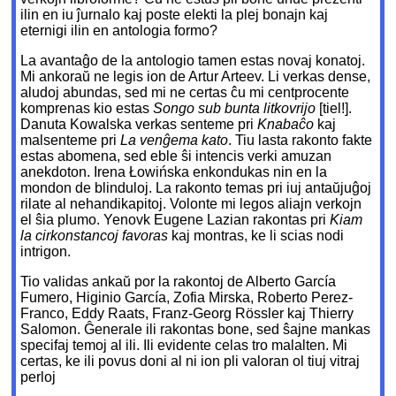
ilin en iu ĵurnalo kaj poste elekti la plej bonajn kaj
eternigi ilin en antologia formo?
La avantaĝo de la antologio tamen estas novaj konatoj.
Mi ankoraŭ ne legis ion de Artur Arteev. Li verkas dense,
aludoj abundas, sed mi ne certas ĉu mi centprocente
komprenas kio estas
Songo sub bunta litkovrijo
[tiel!].
Danuta Kowalska verkas senteme pri
Knabaĉo
kaj
malsenteme pri
La venĝema kato
. Tiu lasta rakonto fakte
estas abomena, sed eble ŝi intencis verki amuzan
anekdoton. Irena Łowińska enkondukas nin en la
mondon de blinduloj. La rakonto temas pri iuj antaŭjuĝoj
rilate al nehandikapitoj. Volonte mi legos aliajn verkojn
el ŝia plumo. Yenovk Eugene Lazian rakontas pri
Kiam
la cirkonstancoj favoras
kaj montras, ke li scias nodi
intrigon.
Tio validas ankaŭ por la rakontoj de Alberto García
Fumero, Higinio García, Zofia Mirska, Roberto Perez-
Franco, Eddy Raats, Franz-Georg Rössler kaj Thierry
Salomon. Ĝenerale ili rakontas bone, sed ŝajne mankas
specifaj temoj al ili. Ili evidente celas tro malalten. Mi
certas, ke ili povus doni al ni ion pli valoran ol tiuj vitraj
perloj