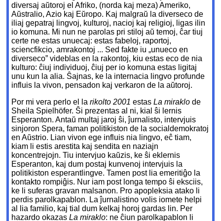
diversaj aŭtoroj el Afriko, (norda kaj meza) Ameriko,
Aŭstralio, Azio kaj Eŭropo. Kaj malgraŭ la diverseco de
iliaj gepatraj lingvoj, kulturoj, nacioj kaj religioj, ligas ilin
io komuna. Mi nun ne parolas pri stiloj aŭ temoj, ĉar tiuj
certe ne estas unuecaj: estas fabeloj, raportoj,
sciencfikcio, amrakontoj ... Sed fakte iu „unueco en
diverseco” videblas en la rakontoj, kiu estas eco de nia
kulturo: ĉiuj individuoj, ĉiuj per io komuna estas ligitaj
unu kun la alia. Ŝajnas, ke la internacia lingvo profunde
influis la vivon, pensadon kaj verkaron de la aŭtoroj.
Por mi vera perlo el la
rikolto 2001
estas
La miraklo
de
Sheila Spielhöfer. Ŝi prezentas al ni, kial ŝi lernis
Esperanton. Antaŭ multaj jaroj ŝi, ĵurnalisto, intervjuis
sinjoron Spera, faman politikiston de la socialdemokratoj
en Aŭstrio. Lian vivon ege influis nia lingvo, eĉ tiam,
kiam li estis arestita kaj sendita en naziajn
koncentrejojn. Tiu intervjuo kaŭzis, ke ŝi eklernis
Esperanton, kaj dum postaj kunvenoj intervjuis la
politikiston esperantlingve. Tamen post lia emeritiĝo la
kontakto rompiĝis. Nur iam post longa tempo ŝi eksciis,
ke li suferas gravan malsanon. Pro apopleksia atako li
perdis parolkapablon. La ĵurnalistino volis iomete helpi
al lia familio, kaj tial dum kelkaj horoj gardas lin. Per
hazardo okazas
La miraklo
: ne ĉiun parolkapablon li