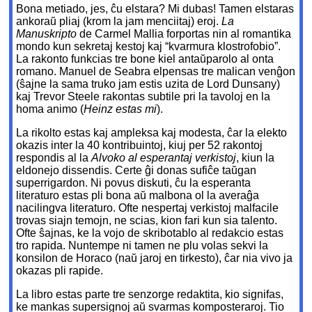
Bona metiado, jes, ĉu elstara? Mi dubas! Tamen elstaras
ankoraŭ pliaj (krom la jam menciitaj) eroj.
La
Manuskripto
de Carmel Mallia forportas nin al romantika
mondo kun sekretaj kestoj kaj “kvarmura klostrofobio”.
La rakonto funkcias tre bone kiel antaŭparolo al onta
romano. Manuel de Seabra elpensas tre malican venĝon
(ŝajne la sama truko jam estis uzita de Lord Dunsany)
kaj Trevor Steele rakontas subtile pri la tavoloj en la
homa animo (
Heinz estas mi
).
La rikolto estas kaj ampleksa kaj modesta, ĉar la elekto
okazis inter la 40 kontribuintoj, kiuj per 52 rakontoj
respondis al la
Alvoko al esperantaj verkistoj
, kiun la
eldonejo dissendis. Certe ĝi donas sufiĉe taŭgan
superrigardon. Ni povus diskuti, ĉu la esperanta
literaturo estas pli bona aŭ malbona ol la averaĝa
nacilingva literaturo. Ofte nespertaj verkistoj malfacile
trovas siajn temojn, ne scias, kion fari kun sia talento.
Ofte ŝajnas, ke la vojo de skribotablo al redakcio estas
tro rapida. Nuntempe ni tamen ne plu volas sekvi la
konsilon de Horaco (naŭ jaroj en tirkesto), ĉar nia vivo ja
okazas pli rapide.
La libro estas parte tre senzorge redaktita, kio signifas,
ke mankas supersignoj aŭ svarmas komposteraroj. Tio