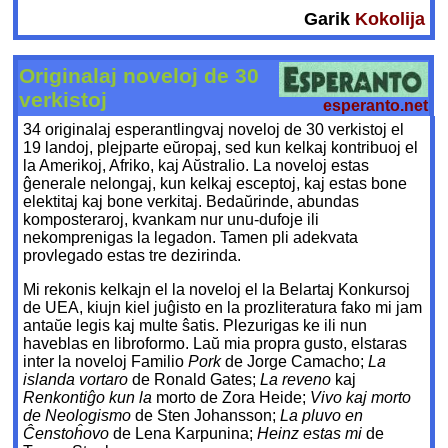
Garik
Kokolija
Originalaj noveloj de 30
verkistoj
esperanto.net
34 originalaj esperantlingvaj noveloj de 30 verkistoj el
19 landoj, plejparte eŭropaj, sed kun kelkaj kontribuoj el
la Amerikoj, Afriko, kaj Aŭstralio. La noveloj estas
ĝenerale nelongaj, kun kelkaj esceptoj, kaj estas bone
elektitaj kaj bone verkitaj. Bedaŭrinde, abundas
komposteraroj, kvankam nur unu-dufoje ili
nekomprenigas la legadon. Tamen pli adekvata
provlegado estas tre dezirinda.
Mi rekonis kelkajn el la noveloj el la Belartaj Konkursoj
de UEA, kiujn kiel juĝisto en la prozliteratura fako mi jam
antaŭe legis kaj multe ŝatis. Plezurigas ke ili nun
haveblas en libroformo. Laŭ mia propra gusto, elstaras
inter la noveloj Familio
Pork
de Jorge Camacho;
La
islanda vortaro
de Ronald Gates;
La reveno
kaj
Renkontiĝo kun la
morto de Zora Heide;
Vivo kaj morto
de Neologismo
de Sten Johansson;
La pluvo en
Ĉenstoĥovo
de Lena Karpunina;
Heinz estas mi
de