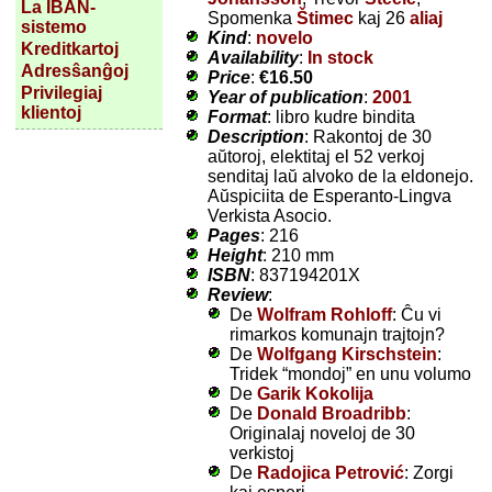
La IBAN-
Spomenka
Štimec
kaj 26
aliaj
sistemo
Kind
:
novelo
Kreditkartoj
Availability
:
In stock
Adresŝanĝoj
Price
:
€16.50
Privilegiaj
Year of publication
:
2001
klientoj
Format
: libro kudre bindita
Description
: Rakontoj de 30
aŭtoroj, elektitaj el 52 verkoj
senditaj laŭ alvoko de la eldonejo.
Aŭspiciita de Esperanto-Lingva
Verkista Asocio.
Pages
: 216
Height
: 210 mm
ISBN
: 837194201X
Review
:
De
Wolfram Rohloff
: Ĉu vi
rimarkos komunajn trajtojn?
De
Wolfgang Kirschstein
:
Tridek “mondoj” en unu volumo
De
Garik Kokolija
De
Donald Broadribb
:
Originalaj noveloj de 30
verkistoj
De
Radojica Petrović
: Zorgi