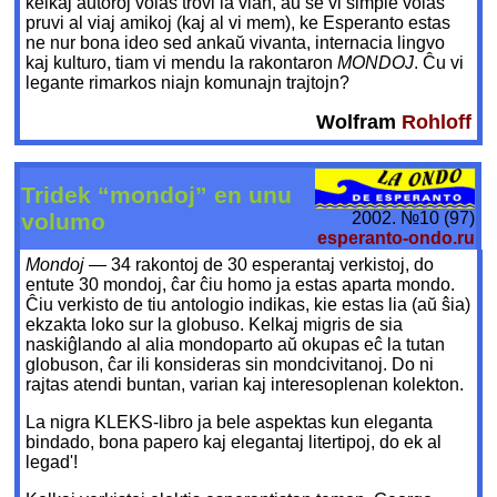
kelkaj aŭtoroj volas trovi la vian, aŭ se vi simple volas
pruvi al viaj amikoj (kaj al vi mem), ke Esperanto estas
ne nur bona ideo sed ankaŭ vivanta, internacia lingvo
kaj kulturo, tiam vi mendu la rakontaron
MONDOJ
. Ĉu vi
legante rimarkos niajn komunajn trajtojn?
Wolfram
Rohloff
Tridek “mondoj” en unu
2002. №10 (97)
volumo
esperanto-ondo.ru
Mondoj
— 34 rakontoj de 30 esperantaj verkistoj, do
entute 30 mondoj, ĉar ĉiu homo ja estas aparta mondo.
Ĉiu verkisto de tiu antologio indikas, kie estas lia (aŭ ŝia)
ekzakta loko sur la globuso. Kelkaj migris de sia
naskiĝlando al alia mondoparto aŭ okupas eĉ la tutan
globuson, ĉar ili konsideras sin mondcivitanoj. Do ni
rajtas atendi buntan, varian kaj interesoplenan kolekton.
La nigra KLEKS-libro ja bele aspektas kun eleganta
bindado, bona papero kaj elegantaj litertipoj, do ek al
legad'!