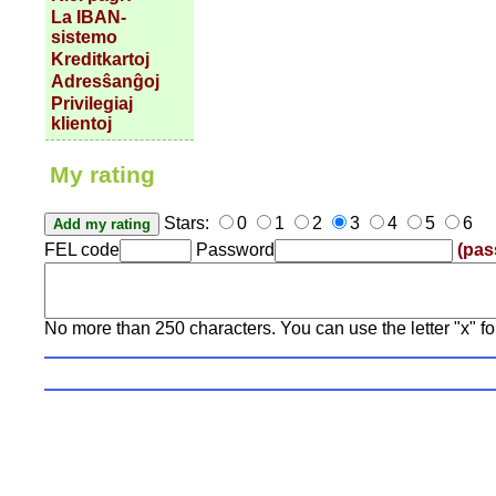
La IBAN-
sistemo
Kreditkartoj
Adresŝanĝoj
Privilegiaj
klientoj
My rating
Stars:
0
1
2
3
4
5
6
FEL code
Password
(pas
No more than 250 characters. You can use the letter "x" fo