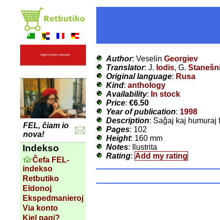
Author
: Veselin
Georgiev
Translator
: J.
Iodis
, G.
Staneŝn
Original language
:
Rusa
Kind
:
anthology
Availability
:
In stock
Price
:
€6.50
Year of publication
:
1998
Description
: Saĝaj kaj humuraj 
FEL, ĉiam io
Pages
: 102
nova!
Height
: 160 mm
Notes
: Ilustrita
Indekso
Rating
:
Add my rating
Ĉefa FEL-
indekso
Retbutiko
Eldonoj
Ekspedmanieroj
Via konto
Kiel pagi?