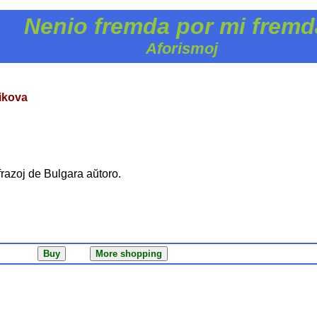
Nenio fremda por mi fremd
Aforismoj
ikova
frazoj de Bulgara aŭtoro.