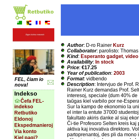
Author
: D-ro Rainer
Kurz
Collaborator
: parolisto: Thoma
Kind
:
Esperanto gadget
,
video
Availability
:
In stock
Price
:
€17.25
Year of publication
:
2003
Format
: vidbendo
FEL, ĉiam io
Description
: Intervjuo de Prof.
nova!
Rainer Kurz demandas Prof. Selten 
Indekso
interesoj, speciale (dum 40% de l
taŭgas kiel varbilo por ne-Esperan
Ĉefa FEL-
Sur la kampo de ekonomio la univ
indekso
el inter la entute 37000 studento
Retbutiko
fakultato akiris danke al siaj ek
Eldonoj
Ĉi-tie Profesoro Selten kreis kaj
Ekspedmanieroj
aktiva kaj inovativa direktoro. Vo
Via konto
partoprenantoj, des pli da mono 
Kiel pagi?