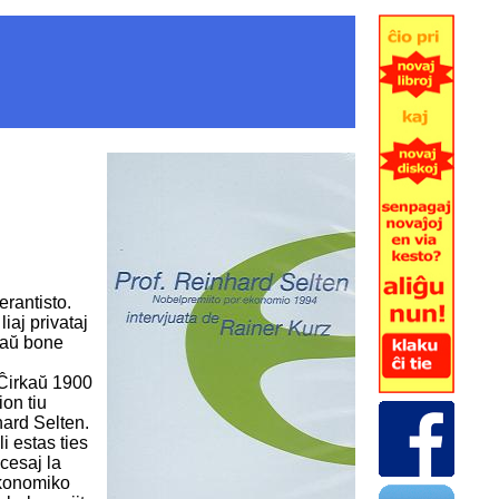
rantisto.
iaj privataj
nkaŭ bone
 Ĉirkaŭ 1900
on tiu
hard Selten.
i estas ties
kcesaj la
ekonomiko