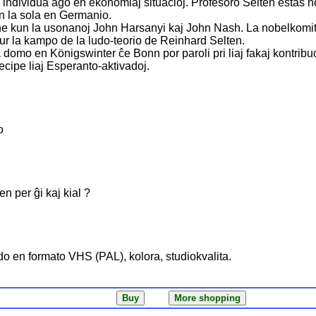
individua ago en ekonomiaj situacioj. Profesoro Selten estas n
n la sola en Germanio.
ne kun la usonanoj John Harsanyi kaj John Nash. La nobelkomita
sur la kampo de la ludo-teorio de Reinhard Selten.
a domo en Königswinter ĉe Bonn por paroli pri liaj fakaj kontribuoj
recipe liaj Esperanto-aktivadoj.
o
en per ĝi kaj kial ?
do en formato VHS (PAL), kolora, studiokvalita.