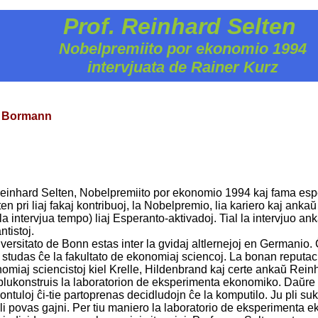
Prof. Reinhard Selten ­
Nobelpremiito por ekonomio 1994
intervjuata de Rainer Kurz
s
Bormann
 Reinhard Selten, Nobelpremiito por ekonomio 1994 kaj fama espe
pri liaj fakaj kontribuoj, la Nobelpremio, lia kariero kaj ankaŭ l
a intervjua tempo) liaj Esperanto-aktivadoj. Tial la intervjuo a
tistoj.
ersitato de Bonn estas inter la gvidaj altlernejoj en Germanio.
j studas ĉe la fakultato de ekonomiaj sciencoj. La bonan reputaci
onomiaj sciencistoj kiel Krelle, Hildenbrand kaj certe ankaŭ Rein
 plukonstruis la laboratorion de eksperimenta ekonomiko. Daŭre l
lontuloj ĉi-tie partoprenas decidludojn ĉe la komputilo. Ju pli su
ili povas gajni. Per tiu maniero la laboratorio de eksperimenta 