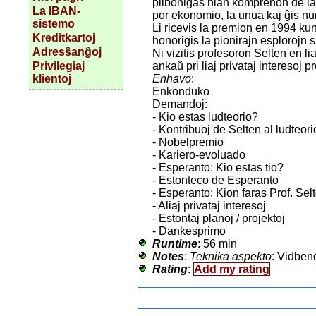
plibonigas nian komprenon de la 
La IBAN-
por ekonomio, la unua kaj ĝis nu
sistemo
Li ricevis la premion en 1994 ku
Kreditkartoj
honorigis la pionirajn esplorojn 
Adresŝanĝoj
Ni vizitis profesoron Selten en li
ankaŭ pri liaj privataj interesoj p
Privilegiaj
Enhavo
:
klientoj
Enkonduko
Demandoj:
- Kio estas ludteorio?
- Kontribuoj de Selten al ludteori
- Nobelpremio
- Kariero-evoluado
- Esperanto: Kio estas tio?
- Estonteco de Esperanto
- Esperanto: Kion faras Prof. Selt
- Aliaj privataj interesoj
- Estontaj planoj / projektoj
- Dankesprimo
Runtime
: 56 min
Notes
:
Teknika aspekto
: Vidben
Rating
:
Add my rating