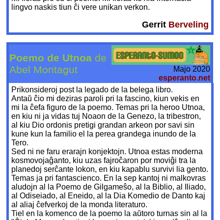
lingvo naskis tiun ĉi vere unikan verkon.
Gerrit
Berveling
Poemo de Utnoa
de
Abel Montagut
Majo 2020
esperanto.net
Prikonsideroj post la legado de la belega libro.
Antaŭ ĉio mi deziras paroli pri la fascino, kiun vekis en
mi la ĉefa figuro de la poemo. Temas pri la heroo Utnoa,
en kiu ni ja vidas tuj Noaon de la Genezo, la tribestron,
al kiu Dio ordonis pretigi grandan arkeon por savi sin
kune kun la familio el la perea grandega inundo de la
Tero.
Sed ni ne faru erarajn konjektojn. Utnoa estas moderna
kosmovojaĝanto, kiu uzas fajroĉaron por moviĝi tra la
planedoj serĉante lokon, en kiu kapablu survivi lia gento.
Temas ja pri fantascienco. En la sep kantoj ni malkovras
aludojn al la Poemo de Gilgameŝo, al la Biblio, al Iliado,
al Odiseiado, al Eneido, al la Dia Komedio de Danto kaj
al aliaj ĉefverkoj de la monda literaturo.
Tiel en la komenco de la poemo la aŭtoro turnas sin al la