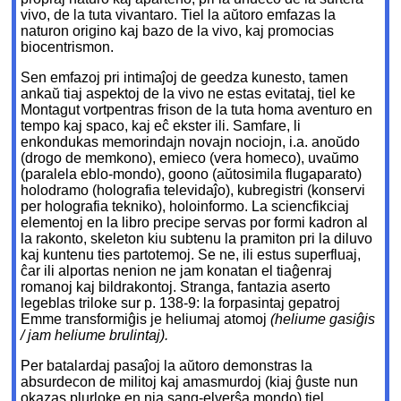
vivo, de la tuta vivantaro. Tiel la aŭtoro emfazas la
naturon origino kaj bazo de la vivo, kaj promocias
biocentrismon.
Sen emfazoj pri intimaĵoj de geedza kunesto, tamen
ankaŭ tiaj aspektoj de la vivo ne estas evitataj, tiel ke
Montagut vortpentras frison de la tuta homa aventuro en
tempo kaj spaco, kaj eĉ ekster ili. Samfare, li
enkondukas memorindajn novajn nociojn, i.a. anoŭdo
(drogo de memkono), emieco (vera homeco), uvaŭmo
(paralela eblo-mondo), goono (aŭtosimila flugaparato)
holodramo (holografia televidaĵo), kubregistri (konservi
per holografia tekniko), holoinformo. La sciencfikciaj
elementoj en la libro precipe servas por formi kadron al
la rakonto, skeleton kiu subtenu la pramiton pri la diluvo
kaj kuntenu ties partotemoj. Se ne, ili estus superfluaj,
ĉar ili alportas nenion ne jam konatan el tiaĝenraj
romanoj kaj bildrakontoj. Stranga, fantazia aserto
legeblas triloke sur p. 138-9: la forpasintaj gepatroj
Emme transformiĝis je heliumaj atomoj
(heliume gasiĝis
/ jam heliume brulintaj).
Per batalardaj pasaĵoj la aŭtoro demonstras la
absurdecon de militoj kaj amasmurdoj (kiaj ĝuste nun
okazas plurloke en nia sang-elverŝa mondo) tiel