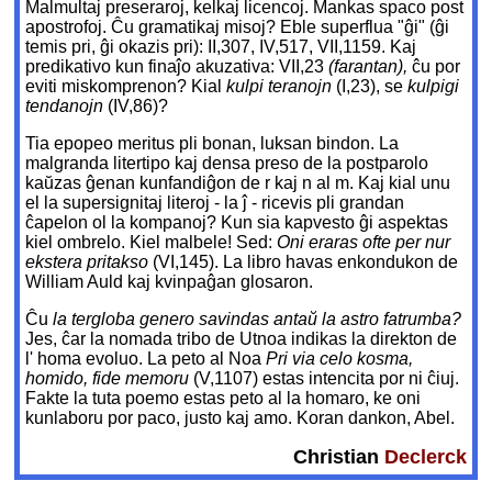
Malmultaj preseraroj, kelkaj licencoj. Mankas spaco post
apostrofoj. Ĉu gramatikaj misoj? Eble superflua "ĝi" (ĝi
temis pri, ĝi okazis pri): II,307, IV,517, VII,1159. Kaj
predikativo kun finaĵo akuzativa: VII,23
(farantan),
ĉu por
eviti miskomprenon? Kial
kulpi teranojn
(I,23), se
kulpigi
tendanojn
(IV,86)?
Tia epopeo meritus pli bonan, luksan bindon. La
malgranda litertipo kaj densa preso de la postparolo
kaŭzas ĝenan kunfandiĝon de r kaj n al m. Kaj kial unu
el la supersignitaj literoj - la ĵ - ricevis pli grandan
ĉapelon ol la kompanoj? Kun sia kapvesto ĝi aspektas
kiel ombrelo. Kiel malbele! Sed:
Oni eraras ofte per nur
ekstera pritakso
(VI,145). La libro havas enkondukon de
William Auld kaj kvinpaĝan glosaron.
Ĉu
la tergloba genero savindas antaŭ la astro fatrumba?
Jes, ĉar la nomada tribo de Utnoa indikas la direkton de
l' homa evoluo. La peto al Noa
Pri via celo kosma,
homido, fide memoru
(V,1107) estas intencita por ni ĉiuj.
Fakte la tuta poemo estas peto al la homaro, ke oni
kunlaboru por paco, justo kaj amo. Koran dankon, Abel.
Christian
Declerck