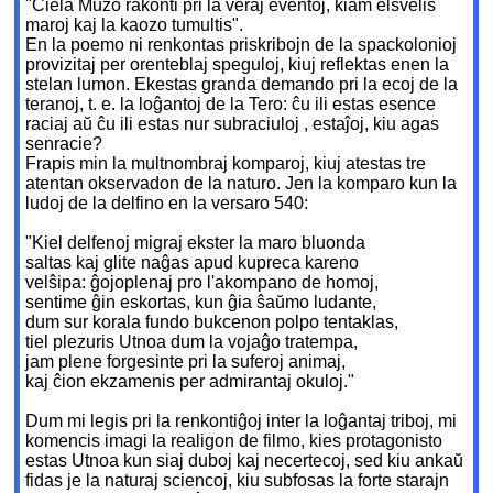
"Ĉiela Muzo rakonti pri la veraj eventoj, kiam elŝvelis
maroj kaj la kaozo tumultis".
En la poemo ni renkontas priskribojn de la spackolonioj
provizitaj per orenteblaj speguloj, kiuj reflektas enen la
stelan lumon. Ekestas granda demando pri la ecoj de la
teranoj, t. e. la loĝantoj de la Tero: ĉu ili estas esence
raciaj aŭ ĉu ili estas nur subraciuloj , estaĵoj, kiu agas
senracie?
Frapis min la multnombraj komparoj, kiuj atestas tre
atentan okservadon de la naturo. Jen la komparo kun la
ludoj de la delfino en la versaro 540:
"Kiel delfenoj migraj ekster la maro bluonda
saltas kaj glite naĝas apud kupreca kareno
velŝipa: ĝojoplenaj pro l'akompano de homoj,
sentime ĝin eskortas, kun ĝia ŝaŭmo ludante,
dum sur korala fundo bukcenon polpo tentaklas,
tiel plezuris Utnoa dum la vojaĝo tratempa,
jam plene forgesinte pri la suferoj animaj,
kaj ĉion ekzamenis per admirantaj okuloj."
Dum mi legis pri la renkontiĝoj inter la loĝantaj triboj, mi
komencis imagi la realigon de filmo, kies protagonisto
estas Utnoa kun siaj duboj kaj necertecoj, sed kiu ankaŭ
fidas je la naturaj sciencoj, kiu subfosas la forte starajn