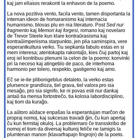
kaj jam ellasos rerakonti la enhavon de la poemo.
La nova pozitiva vento, facila vento, tamen disportanta la
internan ideon de homaranismo kaj internacia
humanismo, blovas plu
en nia literaturo. Post
Sed nur
fragmento
kaj
Memori kaj forgesi,
romano kaj novelaro
de Trevor Steele kun klare kontraŭrasisma kaj
kontraŭimperiisma starpunkto, jen plia saminspira, vere
esperantkultura verko. Tiu sepkanta fabulo estas en si
mem interesa; atentokapta rakontaĵo, kies ĉiuj partoj kaj
eroj iel kontribuu plenumi la celon de la poemo: konvinki
pri la neceso kaj atingeblo de paco, de interhoma
harmonio per tolero, respekto, gastigemo kaj amo.
Eĉ se ie-tie plibonigeblus detaleto, la verko estas
plursence grandioza, tiel grava, tiel valora pro sia
mesaĝo, pro sia signifo, ke ni povas esti nur dankaj
antaŭ tia mensa fortostreĉo, tia kolosa labordisciplino,
kaj tiom da kuraĝo.
La aŭtoro aŭdace enpaŝas la esperantujan marĉon de
propraj nomoj, kaj sukcesas travadi ĝin, ĉu kun apertaj
ĉu kun fermitaj okuloj. La problemaro ĉe transskribo de
nomoj el tiom da diversaj kulturoj feliĉe ne lamigis la
plumtenan manon (klavarfrapajn fingrojn) de la poeto.