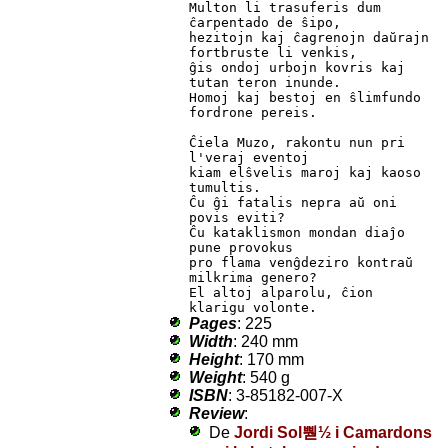
Multon li trasuferis dum 
ĉarpentado de ŝipo,

hezitojn kaj ĉagrenojn daŭrajn 
fortbruste li venkis,

ĝis ondoj urbojn kovris kaj 
tutan teron inunde.

Homoj kaj bestoj en ŝlimfundo 
fordrone pereis.

Ĉiela Muzo, rakontu nun pri 
l'veraj eventoj

kiam elŝvelis maroj kaj kaoso 
tumultis.

Ĉu ĝi fatalis nepra aŭ oni 
povis eviti?

Ĉu kataklismon mondan diaĵo 
pune provokus

pro flama venĝdeziro kontraŭ 
milkrima genero?

El altoj alparolu, ĉion 
klarigu volonte.
Pages
: 225
Width
: 240 mm
Height
: 170 mm
Weight
: 540 g
ISBN
: 3-85182-007-X
Review
:
De
Jordi Sol뿯½ i Camardons