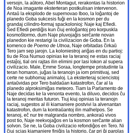
versojn, la aŭtoro, Abel Montagut, rerakontas la historion
de Noa imagante eksterteran postkulisan intervenon.
Antaŭ la eksplodo de supernovao Iboo, la loĝantoj de
planedo Goba sukcesis fuĝi en la kosmon per du
grandaj cilindro-formaj spackolonioj: Naje kaj Efiedi.
Sed Efiedi perdiĝis kun ĉiuj enloĝantoj pro korpuskla
kosmoŝtormo, dum Naje pluvojaĝis serĉante novan
planedon kie restarigi la civilizacion de Goba. En la
komenco de
Poemo de Utnoa
, Naje orbitadas ĉirkaŭ
Tero jam sep jarojn. La koloniestroj ariĝas en du partioj:
tiu de Roa Numuo opinias ke la teranoj ne estas raciaj
estaĵoj, tial oni rajtas ilin elimini por lasi lokon al supera
civilizacio. Male, Emme Soraa, longtempe pristudinte la
teran homaron, juĝas la teranojn ja iom primitivaj, sed
certe ne subhomaj animaloj. La eksterteraj sciencistoj
antaŭvidas por Tero baldaŭan katastrofon, ĉar al la
planedo alproksimiĝas meteoro. Tiam la Parlamento de
Naje decidas ke la venonta evento, la diluvo, decidos ĉu
la teranoj meritas futuron. Tiuj kiuj opinias la teranojn
raciaj, sugestos al ili kiamaniere postvivi la alvenantan
katastrofon, dum la kontraŭantoj ilin malhelpos. Se
teranoj, eĉ nur tre malgranda nombro, ankoraŭ vivos
post tio, Naje reekvojaĝos en la kosmon serĉante alian
solvon. Se ne, la Goba civilizacio refondiĝos en Tero. Ni
ĉiuj scias kiamaniere finiĝis la historio, ĉar pri ĝi parolas