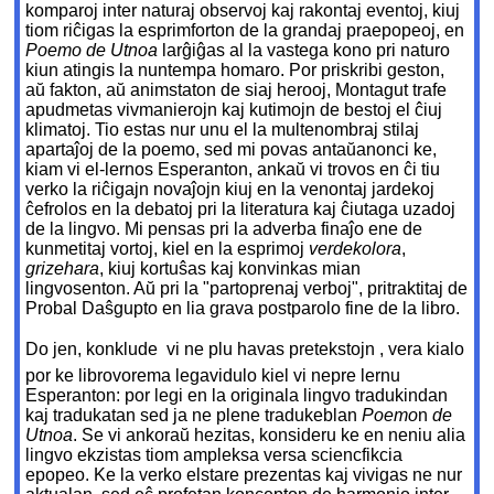
komparoj inter naturaj observoj kaj rakontaj eventoj, kiuj
tiom riĉigas la esprimforton de la grandaj praepopeoj, en
Poemo de Utnoa
larĝiĝas al la vastega kono pri naturo
kiun atingis la nuntempa homaro. Por priskribi geston,
aŭ fakton, aŭ animstaton de siaj herooj, Montagut trafe
apudmetas vivmanierojn kaj kutimojn de bestoj el ĉiuj
klimatoj. Tio estas nur unu el la multenombraj stilaj
apartaĵoj de la poemo, sed mi povas antaŭanonci ke,
kiam vi el-lernos Esperanton, ankaŭ vi trovos en ĉi tiu
verko la riĉigajn novaĵojn kiuj en la venontaj jardekoj
ĉefrolos en la debatoj pri la literatura kaj ĉiutaga uzadoj
de la lingvo. Mi pensas pri la adverba finaĵo ene de
kunmetitaj vortoj, kiel en la esprimoj
verdekolora
,
grizehara
, kiuj kortuŝas kaj konvinkas mian
lingvosenton. Aŭ pri la "partoprenaj verboj", pritraktitaj de
Probal Daŝgupto en lia grava postparolo fine de la libro.
Do jen, konklude  vi ne plu havas pretekstojn , vera kialo
por ke librovorema legavidulo kiel vi nepre lernu
Esperanton: por legi en la originala lingvo tradukindan
kaj tradukatan sed ja ne plene tradukeblan
Poemo
n
de
Utnoa
. Se vi ankoraŭ hezitas, konsideru ke en neniu alia
lingvo ekzistas tiom ampleksa versa sciencfikcia
epopeo. Ke la verko elstare prezentas kaj vivigas ne nur