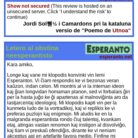
Show not secured
(This review is hosted on an
unsecured server. Click ‘I understand the risk’ to
continue)
Jordi Sol뿯½ i Camardons pri la kataluna
versio de "Poemo de
Utnoa"
Letero al obstina
neesperantisto
esperanto.net
Kara amiko,
Longe kaj vane mi klopodis konvinki vin lerni
Esperanton. Vi ĉiam respondis ke vi bezonas veran
kaŭzon, indan celon. Mi montris al vi la internan ideon
kaj ĝian longvidan homaman planon, sed vi forbalais ĝin
per la hasta juĝo ke ĝi apartenas al malnoviĝinta aro da
lastjarcentaj ideologioj. Mi klopodis kapti vin per la
kunmeta ludo de la vortradikoj, kaj vi replikis ke vi
preferas puzlojn kaj enigmojn. Mi aludis ke en la
malgranda esperantista rondo ĉiuj talentoj, kvankam
etaj, atingas vastan renomon kaj instigon al disvolviĝo,
kaj tiam vi preskaŭ ofendiĝis, dirante ke vi neniam
akceptus agi en artefarite favora medio. Finfine mi