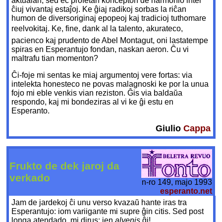
aktualan, sed eĉ profetan koncepton de harmonio inter
ĉiuj vivantaj estaĵoj. Ke ĝiaj radikoj sorbas la riĉan
humon de diversoriginaj epopeoj kaj tradicioj tuthomare
reelvokitaj. Ke, fine, dank al la talento, akurateco,
pacienco kaj prudento de Abel Montagut, oni lastatempe
spiras en Esperantujo fondan, naskan aeron. Ĉu vi
maltrafu tian momenton?
Ĉi-foje mi sentas ke miaj argumentoj vere fortas: via
intelekta honesteco ne povas malagnoski ke por la unua
fojo mi eble venkis vian reziston. Ĝis via baldaŭa
respondo, kaj mi bondeziras al vi ke ĝi estu en
Esperanto.
Giulio
Cappa
Frukto de dek jaroj da
verkado
n-ro 149, majo 1993
esperanto.net
Jam de jardekoj ĉi unu verso kvazaŭ hante iras tra
Esperantujo: iom variigante mi supre ĝin citis. Sed post
longa atendado, mi dirus: jen
alvenis
ĝi!