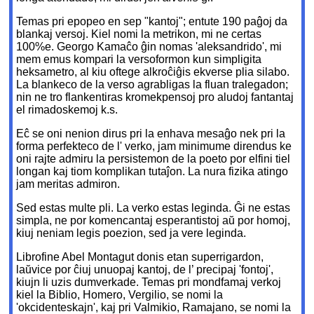
Temas pri epopeo en sep "kantoj"; entute 190 paĝoj da
blankaj versoj. Kiel nomi la metrikon, mi ne certas
100%e. Georgo Kamaĉo ĝin nomas 'aleksandrido', mi
mem emus kompari la versoformon kun simpligita
heksametro, al kiu oftege alkroĉiĝis ekverse plia silabo.
La blankeco de la verso agrabligas la fluan tralegadon;
nin ne tro flankentiras kromekpensoj pro aludoj fantantaj
el rimadoskemoj k.s.
Eĉ se oni nenion dirus pri la enhava mesaĝo nek pri la
forma perfekteco de l' verko, jam minimume direndus ke
oni rajte admiru la persistemon de la poeto por elfini tiel
longan kaj tiom komplikan tutaĵon. La nura fizika atingo
jam meritas admiron.
Sed estas multe pli. La verko estas leginda. Ĝi ne estas
simpla, ne por komencantaj esperantistoj aŭ por homoj,
kiuj neniam legis poezion, sed ja vere leginda.
Librofine Abel Montagut donis etan superrigardon,
laŭvice por ĉiuj unuopaj kantoj, de l’ precipaj 'fontoj',
kiujn li uzis dumverkade. Temas pri mondfamaj verkoj
kiel la Biblio, Homero, Vergilio, se nomi la
'okcidenteskajn', kaj pri Valmikio, Ramajano, se nomi la