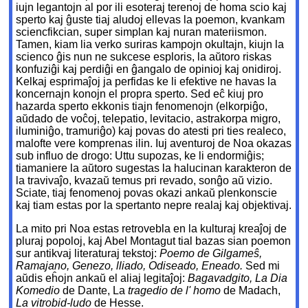
iujn legantojn al por ili esoteraj terenoj de homa scio kaj
sperto kaj ĝuste tiaj aludoj ellevas la poemon, kvankam
sciencfikcian, super simplan kaj nuran materiismon.
Tamen, kiam lia verko suriras kampojn okultajn, kiujn la
scienco ĝis nun ne sukcese esploris, la aŭtoro riskas
konfuziĝi kaj perdiĝi en ĝangalo de opinioj kaj onidiroj.
Kelkaj esprimaĵoj ja perfidas ke li efektive ne havas la
koncernajn konojn el propra sperto. Sed eĉ kiuj pro
hazarda sperto ekkonis tiajn fenomenojn (elkorpiĝo,
aŭdado de voĉoj, telepatio, levitacio, astrakorpa migro,
iluminiĝo, tramuriĝo) kaj povas do atesti pri ties realeco,
malofte vere komprenas ilin. Iuj aventuroj de Noa okazas
sub influo de drogo: Uttu supozas, ke li endormiĝis;
tiamaniere la aŭtoro sugestas la halucinan karakteron de
la travivaĵo, kvazaŭ temus pri revado, sonĝo aŭ vizio.
Sciate, tiaj fenomenoj povas okazi ankaŭ plenkonscie
kaj tiam estas por la spertanto nepre realaj kaj objektivaj.
La mito pri Noa estas retrovebla en la kulturaj kreaĵoj de
pluraj popoloj, kaj Abel Montagut tial bazas sian poemon
sur antikvaj literaturaj tekstoj:
Poemo de Gilgameŝ,
Ramajano, Genezo, lliado, Odiseado, Eneado.
Sed mi
aŭdis eĥojn ankaŭ el aliaj legitaĵoj:
Bagavadgito, La Dia
Komedio
de Dante, La
tragedio de l' homo
de Madach,
La vitrobid-ludo
de Hesse.