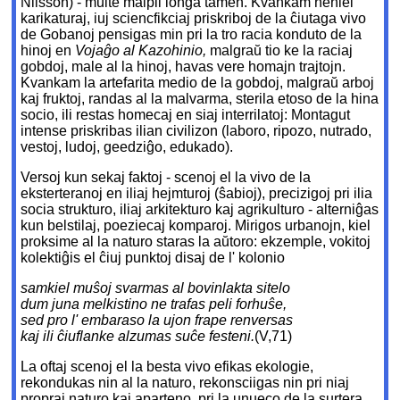
Nilsson) - multe malpli longa tamen. Kvankam neniel
karikaturaj, iuj sciencfikciaj priskriboj de la ĉiutaga vivo
de Gobanoj pensigas min pri la tro racia konduto de la
hinoj en
Vojaĝo al Kazohinio,
malgraŭ tio ke la raciaj
gobdoj, male al la hinoj, havas vere homajn trajtojn.
Kvankam la artefarita medio de la gobdoj, malgraŭ arboj
kaj fruktoj, randas al la malvarma, sterila etoso de la hina
socio, ili restas homecaj en siaj interrilatoj: Montagut
intense priskribas ilian civilizon (laboro, ripozo, nutrado,
vestoj, ludoj, geedziĝo, edukado).
Versoj kun sekaj faktoj - scenoj el la vivo de la
eksterteranoj en iliaj hejmturoj (ŝabioj), precizigoj pri ilia
socia strukturo, iliaj arkitekturo kaj agrikulturo - alterniĝas
kun belstilaj, poeziecaj komparoj. Mirigos urbanojn, kiel
proksime al la naturo staras la aŭtoro: ekzemple, vokitoj
kolektiĝis el ĉiuj punktoj disaj de l' kolonio
samkiel muŝoj svarmas al bovinlakta sitelo
dum juna melkistino ne trafas peli forhuŝe,
sed pro l' embaraso la ujon frape renversas
kaj ili ĉiuflanke alzumas suĉe festeni.
(V,71)
La oftaj scenoj el la besta vivo efikas ekologie,
rekondukas nin al la naturo, rekonsciigas nin pri niaj
propraj naturo kaj aparteno, pri la unueco de la surtera