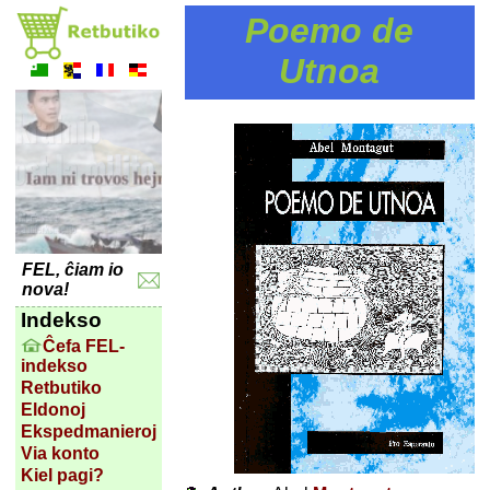
Poemo de
Utnoa
FEL, ĉiam io
nova!
Indekso
Ĉefa FEL-
indekso
Retbutiko
Eldonoj
Ekspedmanieroj
Via konto
Kiel pagi?