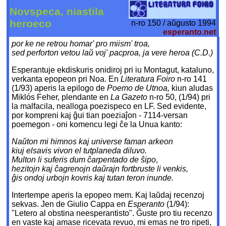
Novspeca, niastila
heroeco
n-ro 150 / aŭgusto 1994
esperanto.net
por ke ne retrou homar' pro miism' troa,
sed perforton vetou laŭ voj' pacproa, ja vere heroa (C.D.)
Esperantuje ekdiskuris onidiroj pri iu Montagut, kataluno,
verkanta epopeon pri Noa. En
Literatura Foiro
n-ro 141
(1/93) aperis la epilogo de
Poemo de Utnoa,
kiun aludas
Miklós Feher, plendante en
La Gazeto
n-ro 50, (1/94) pri
la malfacila, nealloga poezispeco en LF. Sed evidente,
por kompreni kaj ĝui tian poeziaĵon - 7114-versan
poemegon - oni komencu legi ĉe la Unua kanto:
Naŭton mi himnos kaj universe faman arkeon
kiuj elsavis vivon el tutplaneda diluvo.
Multon li suferis dum ĉarpentado de ŝipo
,
hezitojn kaj ĉagrenojn daŭrajn fortbruste li venkis,
ĝis ondoj urbojn kovris kaj tutan teron inunde.
Intertempe aperis la epopeo mem. Kaj laŭdaj recenzoj
sekvas. Jen de Giulio Cappa en
Esperanto
(1/94):
"Letero al obstina neesperantisto". Ĝuste pro tiu recenzo
en vaste kaj amase ricevata revuo, mi emas ne tro ripeti,