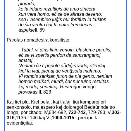
plorado,
ke la infano rezultigis de amo sincera
kun vera homo, eĉ se de alirasa deveno,
sed l' asembleo juĝis nur forrifuzi la frukton
de ŝia ventro ĉar la patro fremdecas
aspekte
II, 69
Parolas nomadestra konsilisto:
- Tubal, vi diris fiajn vortojn, blasfeme parolis,
eĉ se vi spertis perdon de samsanganoj
amataj.
Neniam ĉe l' popolo aŭdiĝis vortoj ofendaj
kiel la viaj, plenaj de venĝsoifa malamo.
Vi rompis sanktan ĵuron de nia gento: neniam
homon malŝati, murdi, ĉar nur ruino rezultas
kaj mortoj seneliraj. Revenĝon
venĝo
provokas.
II, 823
Kaj tiel plu. Kiel belaj, kaj trafaj, tiuj komparoj pri
senkonsolo, malespero kaj dolorego! Bedaŭrinde tro
longaj por citado: IV,684-692,
722-742
, 779-793; V,
303-
316
,1136-1146 kaj VI,
1000-1015
- precipe la
evidentigitaj.