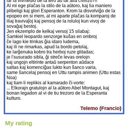
far la vivmedio de la tero aŭ far alia civilizo?!!
Al mi ege plaĉas la stilo de la aŭtoro, kaj lia maniero
plibeligi kaj glori Esperanton. Krom la disvolviĝo de la
epopeo en si mem, al mi aparte plaĉas la komparoj de
iliaj travivaĵoj kaj pensoj de la roluloj kun vivoj de
sovaĝaj bestoj.
Jen ekzemplo de kelkaj versoj 15 silabaj:
Samkiel leopardo senzorge kuŝas en ombroj
ĉe lago kie trinkas ĝia idaro ludema,
kaj ili ne rimarkas, apud la bordo petolaj,
ke larĝenuka kobro tra herboj ruze glitadas;
je l'susurado sibla, ĝi streĉe levas orelojn
kaj ungojn eltirinte antaŭ serpenton aŭdace
saltas kaj komenciĝas lukto kun ŝanco varia,
same ŝancelaj pensoj en Uttu rampis animen (Uttu estas
Noa)
kaj tiam li replikis al kamarado ĉi-vorte:
... Elkorajn gratulojn al la aŭtoro Abel Montagut, kaj
bonan legadon al vi de tiu trezoro de la Esperanta
kulturo.
Telemo
(
Francio
)
My rating