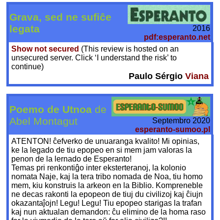
Grava, sed ne sufiĉe
legata
2016
pdf:esperanto.net
Show not secured
(This review is hosted on an
unsecured server. Click ‘I understand the risk’ to
continue)
Paulo Sérgio
Viana
Poemo de Utnoa
de
Abel Montagut
Septembro 2020
esperanto-sumoo.pl
ATENTON! ĉefverko de unuaranga kvalito! Mi opinias,
ke la legado de tiu epopeo en si mem jam valoras la
penon de la lernado de Esperanto!
Temas pri renkontiĝo inter eksterteranoj, la kolonio
nomata Naje, kaj la tera tribo nomada de Noa, tiu homo
mem, kiu konstruis la arkeon en la Biblio. Kompreneble
ne decas rakonti la epopeon de tiuj du civilizoj kaj ĉiujn
okazantaĵojn! Legu! Legu! Tiu epopeo starigas la trafan
kaj nun aktualan demandon: ĉu elimino de la homa raso