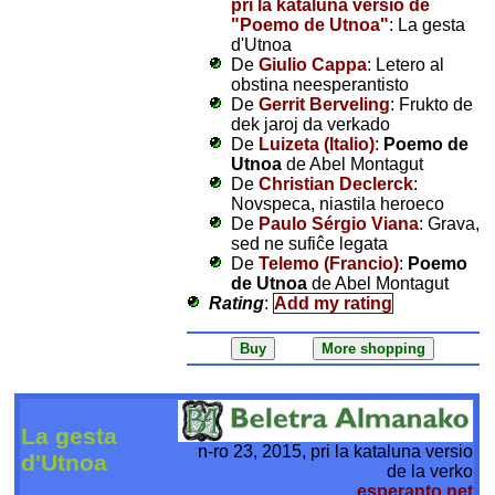
pri la kataluna versio de
"Poemo de Utnoa"
: La gesta
d'Utnoa
De
Giulio Cappa
: Letero al
obstina neesperantisto
De
Gerrit Berveling
: Frukto de
dek jaroj da verkado
De
Luizeta (Italio)
:
Poemo de
Utnoa
de Abel Montagut
De
Christian Declerck
:
Novspeca, niastila heroeco
De
Paulo Sérgio Viana
: Grava,
sed ne sufiĉe legata
De
Telemo (Francio)
:
Poemo
de Utnoa
de Abel Montagut
Rating
:
Add my rating
La gesta
n-ro 23, 2015, pri la kataluna versio
d'Utnoa
de la verko
esperanto.net