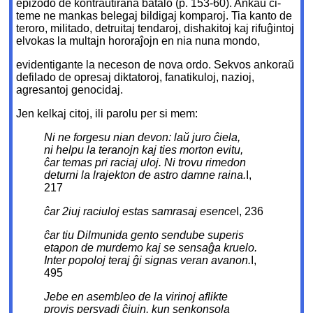
epizodo de kontraŭtirana batalo (p. 153-60). Ankaŭ ĉi-
teme ne mankas belegaj bildigaj komparoj. Tia kanto de
teroro, militado, detruitaj tendaroj, dishakitoj kaj rifuĝintoj
elvokas la multajn hororaĵojn en nia nuna mondo,
evidentigante la neceson de nova ordo. Sekvos ankoraŭ
defilado de opresaj diktatoroj, fanatikuloj, nazioj,
agresantoj genocidaj.
Jen kelkaj citoj, ili parolu per si mem:
Ni ne forgesu nian devon: laŭ juro ĉiela,
ni helpu la teranojn kaj ties morton evitu,
ĉar temas pri raciaj uloj. Ni trovu rimedon
deturni la lrajekton de astro damne raina.
I,
217
ĉar 2iuj raciuloj estas samrasaj esence
I, 236
ĉar tiu Dilmunida gento sendube superis
etapon de murdemo kaj se sensaĝa kruelo.
Inter popoloj teraj ĝi signas veran avanon.
I,
495
Jebe en asembleo de la virinoj aflikte
provis persvadi ĉiujn, kun senkonsola