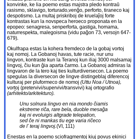
konvinke, ke lia poemo estas majstra pledo kontraŭ
rasismo, sklavigo, torturado,venĝo, perforto, tiraneco kaj
despotismo. La multaj priskriboj de kruelaĵoj forte
kontrastas kun la novspeca heroeco proponata en la
epopeo: senagresa, senperforta, gastiga, homama,
naturrespekta, malegoisma (vidu paĝon 73, versojn 647-
679).
Okulfrapa estas la kohera fremdeco de la gobaj vortoj
kaj nomoj. La Gobanoj havas, tute racie, nur unu
lingvon, kontraste kun la Teranoj kun iliaj 3000 malsamaj
lingvoj, ĉiu kun ĝia aparta ĉarmo. La Gobanoj admiras la
lingvaron de la tero kaj ties kulturdiversecon. La poemo
spegulas la diversecon de lingve distingeblaj diferencoj
kulturaj per pluformeco de nomoj
(Uttu Noa / Utnoa),
vortoj (pretervivi/supervivi/transvivi) kaj ortografio
(arĥitekto/arkitekturo).
Unu solnura lingvo en nia mondo ĉiamis
ekstreme riĉa, rare bela, duoble mesaĝa
kaj ni evoluigis altgrade telepation,
sed ĉe ni mankas tiu ege varia riĉeco
de l' teraj lingvoj.
(VI, 111)
Enestas en la poemo sciofragmentoj kiuj povus ekinici