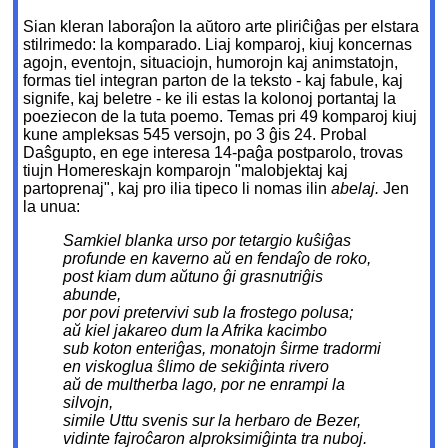
Sian kleran laboraĵon la aŭtoro arte pliriĉiĝas per elstara
stilrimedo: la komparado. Liaj komparoj, kiuj koncernas
agojn, eventojn, situaciojn, humorojn kaj animstatojn,
formas tiel integran parton de la teksto - kaj fabule, kaj
signife, kaj beletre - ke ili estas la kolonoj portantaj la
poeziecon de la tuta poemo. Temas pri 49 komparoj kiuj
kune ampleksas 545 versojn, po 3 ĝis 24. Probal
Daŝgupto, en ege interesa 14-paĝa postparolo, trovas
tiujn Homereskajn komparojn "malobjektaj kaj
partoprenaj", kaj pro ilia tipeco li nomas ilin
abelaj.
Jen
la unua:
Samkiel blanka urso por tetargio kuŝiĝas
profunde en kaverno aŭ en fendaĵo de roko,
post kiam dum aŭtuno ĝi grasnutriĝis
abunde,
por povi pretervivi sub la frostego polusa;
aŭ kiel jakareo dum la Afrika kacimbo
sub koton enteriĝas, monatojn ŝirme tradormi
en viskoglua ŝlimo de sekiĝinta rivero
aŭ de multherba lago, por ne enrampi la
silvojn,
simile Uttu svenis sur la herbaro de Bezer,
vidinte fajroĉaron alproksimiĝinta tra nuboj.