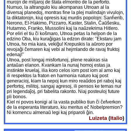
murojn de miljaroj de ŝtata elmontro de la perforto.
Numuo, la altrangulo kiu akompanas Utnoan al la
diversaj planedoj, montras fine la plej malindajn vivulojn,
la diktatorojn, kiuj opresis kaj murdis popolojn: Sanĥerib,
Nerono, El-Hakimo, Pizzarro, Kaster, Stalin, Ĉaŭŝesku,
Hutamno, Franko, Mussolini kaj la naŭzekrima Hitlero.
Por eliri el tiu ĉi koŝmaro, Utnoa petas la helpon de la
edzino Oba, kiu kuraĝigas la edzon dirate: "Ekstaru jam
Utnoa, ho mia kara, vekiĝu! Krepuskis la aŭroro por
revojaĝi ĉemaren kaj vebi al hejmlando de ravaj fruktoj
edenaj!"
Utnoa, post longaj misfortunoj, plene reakiras sia
antaŭan elanon. Kvankam la nunaj homoj estas ja
instinkte kruelaj, ilia koro celos iom post iom al amo kaj
ili respektos la fraton en harmonia naturo kaj post
generacioj, kiam la nepoj kun miro reaŭdos pri raboj kaj
perfortoj, militoj, sangaj agresoj, ili pensos ke temas nur
pri legendaĵoj, pri fabelita rakonto. Niaj posteuloj future
pli bonos.
Kiel ni povos konigi al la vasta publiko tiun ĉi ĉefverkon
de la esperanta literaturo, kiu meritus eĉ Nobelpremion?
Ni komencu almenaŭ legi kaj priparoli ĝin.
Luizeta
(
Italio
)