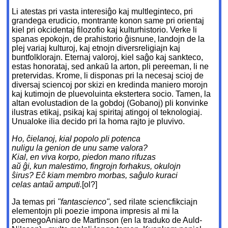
Li atestas pri vasta interesiĝo kaj multleginteco, pri
grandega erudicio, montrante konon same pri orientaj
kiel pri okcidentaj filozofio kaj kulturhistorio. Verke li
spanas epokojn, de prahistorio ĝisnune, landojn de la
plej variaj kulturoj, kaj etnojn diversreligiajn kaj
buntfolklorajn. Eternaj valoroj, kiel saĝo kaj sankteco,
estas honorataj, sed ankaŭ la arton, pli pereeman, li ne
pretervidas. Krome, li disponas pri la necesaj scioj de
diversaj sciencoj por skizi en kredinda maniero morojn
kaj kutimojn de pluevoluinta ekstertera socio. Tamen, la
altan evolustadion de la gobdoj (Gobanoj) pli konvinke
ilustras etikaj, psikaj kaj spiritaj atingoj ol teknologiaj.
Unualoke ilia decido pri la homa rajto je pluvivo.
Ho, ĉielanoj, kial popolo pli potenca
nuligu la genion de unu same valora?
Kial, en viva
korpo, piedon mano rifuzas
aŭ ĝi, kun malestimo, fingrojn forhakus, okulojn
ŝirus? Eĉ kiam membro morbas, saĝulo kuraci
celas antaŭ amputi.
[ol?]
Ja temas pri
"fantascienco",
sed rilate sciencfikciajn
elementojn pli poezie impona impresis al mi la
poemegoAniaro de Martinson (en la traduko de Auld-