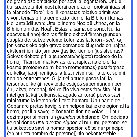
de grandioza amplekso por savi la loĝantaron. Unu el
tiuj spacveturiloj, post pluraj generacioj, proksimiĝas al
la planedo "Tero", kie ili konstatas relative primitivan
vivon; temas pri la generacio kiun el la Biblio ni konas
kiel antaŭdiluvan: Uttu, alinome Noa aŭ Utnoa, en la
Biblio nomiĝas Noaĥ. Estas la sama persono. Nu, la
spacveturilanoj deziras finfine ekhavi firman grundon
subplande, sekve volonte kolonizus la teron
- sed:
kaj
jen venas ekologie grava demando: kiugrade oni rajtas
ekstermi ion kio jam troviĝas tie, kien oni ĵus alvenas?
Sekvas debato pri la (supozata/neigata) racieco de la
homoj. Tiam oni malkovras ke alrapidanta ero el la
kosmo (meteoro se mi bone memortenas) post forpaso
de kelkaj jaroj neniigos la tutan vivon sur la tero, se oni
nenion entreprenos. Ĝi ja tiel apude pasos laŭ la
tersurfaco, ke ĝi neeviteble estigos superinundon per
ĉiuj akvoj oceanaj, tiel ke ĉio viva estos forviŝita. Nur
inteligenta kaj celkonscia agado ankoraŭ povos savi
minimume la kernon de l’ tera homaro. Unu partio de l'
Gobanaro pretas havigi sian helpon kaj teknologion al la
homoj por ilia savo; la kontraŭa tion ne volas - ili nur
deziras por si mem iun
grundon
subplande. Oni decidas
ke oni donos
unu avertan signon
al nur unu persono: se
tiu sukcesos savi la homan specion eĉ se nur principe
(en nur eta nombro da personoj), tio nekontesteble