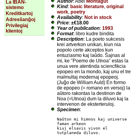
Author
: Abel
Montagut
La IBAN-
Kind
:
basic literature
,
original
sistemo
work
,
poetry
Kreditkartoj
Availability
:
Not in stock
Adresŝanĝoj
Price
:
±
€18.00
Privilegiaj
Year of publication
:
1993
klientoj
Format
: libro kudre bindita
Description
: La poeto sukcesis
krei artverkon unikan, kiun nia
popolo certe akceptos kun
entuziasmo kaj laŭdo. Ŝajnas al
mi, ke "Poemo de Utnoa" estas la
unua vere atentinda sciencfikcia
epopeo en la mondo, kaj unu el tre
malmultaj modernaj epopeoj.
(Juĝo de William Auld) En formo
de epopeo (= romano en versoj) la
aŭtoro rakontas la destinon de
Noa (=Utnoa) dum la diluvo kaj la
intervenon de eksterteruloj.
Specimen
:
Naŭton mi himnos kaj universe 
faman arkeon

kiuj elsavis vivon el 
tutplaneda diluvo.
