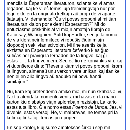
menciis la Esperantan literaturon, sciante ke vi amas
legadon, kaj ke vi eĉ lernis iujn fremdlingvojn nur por
legi rekte en la originalo kelkajn aŭtorojn de vi aparte
ŝatatajn. Vi demandis: "Ĉu vi povas proponi al mi tian
literaturan kialon por eklerni Esperanton?" Mi do
entuziasme priskribis al vi miajn amatajn librojn de
Kalocsay, Waringhien, Auld kaj Sadler, sed je la nomo
de via klera neinformiteco vi repuŝis ĉiujn miajn
klopodojn veki vian scivolon. Mi fine asertis ke ja
ekzistas en Esperanto literatura ĉefverko kies ĝuo
sufiĉas por pravigi la lernadon de la lingvo, kaj ĝi
estas . . . la lingvo mem. Sed eĉ tio ne konvinkis vin, kaj
vi duonŝerce diris: "Revenu kiam vi povos proponi, krom
la lingvon, almenaŭ unu verkon vere unikan, kaj tian ke
neniel en alia lingvo aŭ traduko mi povu frandi
similaĵon."
Nu, kara kaj pretendema amiko mia, mi nun skribas al vi,
ĉar tiu atendata momento venis: mi havas en la mano
karton kiu disbatos viajn aplombajn rezistojn. La karto
estas tuta libro. Ĝia nomo estas
Poemo de Utnoa
. Jes, vi
divenis, estas versoj. Ne, vi malpravas, ne temas pri la
kutimaj lirikaĵoj. Temas pri epopeo.
En sep kantoj, kiuj sume ampleksas ĉirkaŭ sep mil