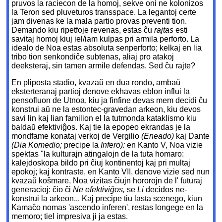
pruvos la raciecon de la homoj, sekve oni ne kolonizos
la Teron sed pluveturos transspace. La legantoj certe
jam divenas ke la mala partio provas preventi tion.
Demando kiu ripetfoje revenas, estas ĉu
rajtas
esti
savitaj homoj kiuj iel/iam kulpas pri armila perforto. La
idealo de Noa estas absoluta senperforto; kelkaj en lia
tribo tion senkondiĉe subtenas, aliaj pro atakoj
deeksteraj, sin tamen armile defendas. Sed ĉu rajte?
En pliposta stadio, kvazaŭ en dua rondo, ambaŭ
eksterteranaj partioj denove ekhavas eblon influi la
pensofluon de Utnoa, kiu ja finfine devas mem decidi ĉu
konstrui aŭ ne la estontec-gravedan arkeon, kiu devos
savi lin kaj lian familion el la tutmonda kataklismo kiu
baldaŭ efektiviĝos. Kaj tie la epopeo ekrandas je la
mondfame konataj verkoj de Vergilio
(Eneado)
kaj Dante
(Dia Komedio;
precipe la
Infero):
en Kanto V, Noa vizie
spektas "la kulturajn atingalojn de la tuta homaro:
kalejdoskopa bildo pri ĉiuj kontinentoj kaj pri multaj
epokoj; kaj kontraste, en Kanto VII, denove vizie sed nun
kvazaŭ koŝmare, Noa vizitas ĉiujn hororojn de l' futuraj
generacioj: ĉio ĉi
Ne efektiviĝos,
se
Li
decidos ne-
konstrui la arkeon... Kaj precipe tiu lasta scenego, kiun
Kamaĉo nomas 'ascendo inferen', restas longege en la
memoro; tiel impresiva ji ja estas.