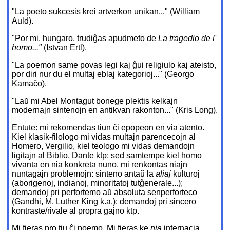
"La poeto sukcesis krei artverkon unikan..." (William
Auld).
"Por mi, hungaro, trudiĝas apudmeto de
La tragedio de l'
homo..."
(Istvan Ertl).
"La poemon same povas legi kaj ĝui religiulo kaj ateisto,
por diri nur du el multaj eblaj kategorioj..." (Georgo
Kamaĉo).
"Laŭ mi Abel Montagut bonege plektis kelkajn
modernajn sintenojn en antikvan rakonton..." (Kris Long).
Entute: mi rekomendas tiun ĉi epopeon en via atento.
Kiel klasik-filologo mi vidas multajn parencecojn al
Homero, Vergilio, kiel teologo mi vidas demandojn
ligitajn al Biblio, Dante ktp; sed samtempe kiel homo
vivanta en nia konkreta nuno, mi renkontas niajn
nuntagajn problemojn: sinteno antaŭ la
aliaj
kulturoj
(aborigenoj, indianoj, minoritatoj tutĝenerale...);
demandoj pri perfortemo aŭ absoluta senperforteco
(Gandhi, M. Luther King k.a.); demandoj pri sincero
kontraste/rivale al propra gajno ktp.
Mi fieras pro tiu ĉi poemo. Mi fieras ke
nia
internacia