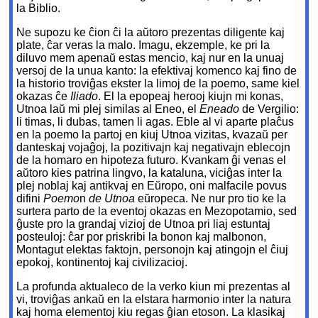
la Biblio.
Ne supozu ke ĉion ĉi la aŭtoro prezentas diligente kaj
plate, ĉar veras la malo. Imagu, ekzemple, ke pri la
diluvo mem apenaŭ estas mencio, kaj nur en la unuaj
versoj de la unua kanto: la efektivaj komenco kaj fino de
la historio troviĝas ekster la limoj de la poemo, same kiel
okazas ĉe
Iliado
. El la epopeaj herooj kiujn mi konas,
Utnoa laŭ mi plej similas al Eneo, el
Eneado
de Vergilio:
li timas, li dubas, tamen li agas. Eble al vi aparte plaĉus
en la poemo la partoj en kiuj Utnoa vizitas, kvazaŭ per
danteskaj vojaĝoj, la pozitivajn kaj negativajn eblecojn
de la homaro en hipoteza futuro. Kvankam ĝi venas el
aŭtoro kies patrina lingvo, la kataluna, viciĝas inter la
plej noblaj kaj antikvaj en Eŭropo, oni malfacile povus
difini
Poemo
n
de Utnoa
eŭropeca. Ne nur pro tio ke la
surtera parto de la eventoj okazas en Mezopotamio, sed
ĝuste pro la grandaj vizioj de Utnoa pri liaj estuntaj
posteuloj: ĉar por priskribi la bonon kaj malbonon,
Montagut elektas faktojn, personojn kaj atingojn el ĉiuj
epokoj, kontinentoj kaj civilizacioj.
La profunda aktualeco de la verko kiun mi prezentas al
vi, troviĝas ankaŭ en la elstara harmonio inter la natura
kaj homa elementoj kiu regas ĝian etoson. La klasikaj