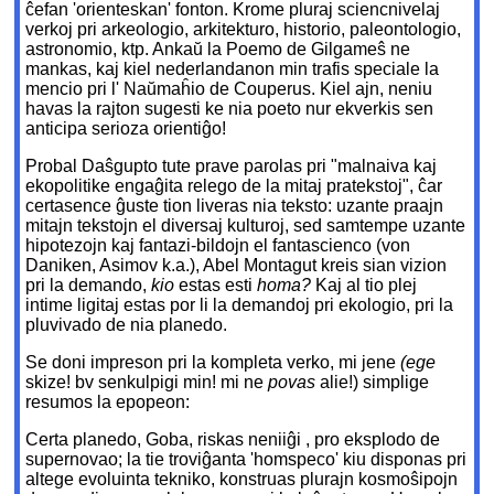
ĉefan 'orienteskan' fonton. Krome pluraj sciencnivelaj
verkoj pri arkeologio, arkitekturo, historio, paleontologio,
astronomio, ktp. Ankaŭ la Poemo de Gilgameŝ ne
mankas, kaj kiel nederlandanon min trafis speciale la
mencio pri l' Naŭmaĥio de Couperus. Kiel ajn, neniu
havas la rajton sugesti ke nia poeto nur ekverkis sen
anticipa serioza orientiĝo!
Probal Daŝgupto tute prave parolas pri "malnaiva kaj
ekopolitike engaĝita relego de la mitaj pratekstoj", ĉar
certasence ĝuste tion liveras nia teksto: uzante praajn
mitajn tekstojn el diversaj kulturoj, sed samtempe uzante
hipotezojn kaj fantazi-bildojn el fantascienco (von
Daniken, Asimov k.a.), Abel Montagut kreis sian vizion
pri la demando,
kio
estas esti
homa?
Kaj al tio plej
intime ligitaj estas por li la demandoj pri ekologio, pri la
pluvivado de nia planedo.
Se doni impreson pri la kompleta verko, mi jene
(ege
skize! bv senkulpigi min! mi ne
povas
alie!) simplige
resumos la epopeon:
Certa planedo, Goba, riskas neniiĝi , pro eksplodo de
supernovao; la tie troviĝanta 'homspeco' kiu disponas pri
altege evoluinta tekniko, konstruas plurajn kosmoŝipojn