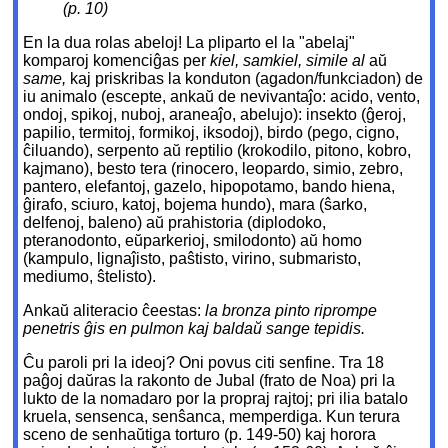
(p. 10)
En la dua rolas abeloj! La pliparto el la "abelaj"
komparoj komenciĝas per
kiel, samkiel, simile al
aŭ
same,
kaj priskribas la konduton (agadon/funkciadon) de
iu animalo (escepte, ankaŭ de nevivantaĵo: acido, vento,
ondoj, spikoj, nuboj, araneaĵo, abelujo): insekto (ĝeroj,
papilio, termitoj, formikoj, iksodoj), birdo (pego, cigno,
ĉiluando), serpento aŭ reptilio (krokodilo, pitono, kobro,
kajmano), besto tera (rinocero, leopardo, simio, zebro,
pantero, elefantoj, gazelo, hipopotamo, bando hiena,
ĝirafo, sciuro, katoj, bojema hundo), mara (ŝarko,
delfenoj, baleno) aŭ prahistoria (diplodoko,
pteranodonto, eŭparkerioj, smilodonto) aŭ homo
(kampulo, lignaĵisto, paŝtisto, virino, submaristo,
mediumo, ŝtelisto).
Ankaŭ aliteracio ĉeestas:
la bronza pinto riprompe
penetris ĝis en pulmon kaj baldaŭ sange tepidis.
Ĉu paroli pri la ideoj? Oni povus citi senfine. Tra 18
paĝoj daŭras la rakonto de Jubal (frato de Noa) pri la
lukto de la nomadaro por la propraj rajtoj; pri ilia batalo
kruela, sensenca, senŝanca, memperdiga. Kun terura
sceno de senhaŭtiga torturo (p. 149-50) kaj horora