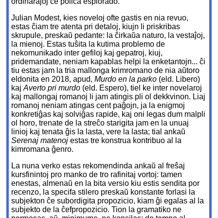
ordinaraĵoj ĉe polica esplorado.
Julian Modest, kies noveloj ofte gastis en nia revuo,
estas ĉiam tre atenta pri detaloj, kiujn li priskribas
skrupule, preskaŭ pedante: la ĉirkaŭa naturo, la vestaĵoj,
la mienoj. Estas tuŝita la kutima problemo de
nekomunikado inter gefiloj kaj gepatroj, kiuj,
pridemandate, neniam kapablas helpi la enketantojn... ĉi
tiu estas jam la tria mallonga krimromano de nia aŭtoro
eldonita en 2018, apud,
Murdo en la parko
(eld. Libero)
kaj
Averto pri murdo
(eld. Espero), tiel ke inter novelaroj
kaj mallongaj romanoj li jam atingis pli ol dekkvinon. Liaj
romanoj neniam atingas cent paĝojn, ja la enigmoj
konkretiĝas kaj solviĝas rapide, kaj oni legas dum malpli
ol horo, trenate de la streĉo starigita jam en la unuaj
linioj kaj tenata ĝis la lasta, vere la lasta; tial ankaŭ
Serenaj matenoj
estas tre konstrua kontribuo al la
kimromana ĝenro.
La nuna verko estas rekomendinda ankaŭ al freŝaj
kursfinintoj pro manko de tro rafinitaj vortoj: tamen
enestas, almenaŭ en la bita versio kiu estis sendita por
recenzo, la specifa stilero preskaŭ konstante forlasi la
subjekton ĉe subordigita propozicio, kiam ĝi egalas al la
subjekto de la ĉefpropozicio. Tion la gramatiko ne