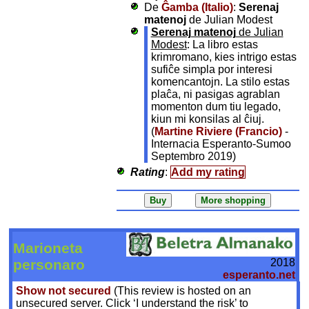
De
Ĝamba (Italio)
:
Serenaj
matenoj
de Julian Modest
Serenaj matenoj
de Julian
Modest
: La libro estas
krimromano, kies intrigo estas
sufiĉe simpla por interesi
komencantojn. La stilo estas
plaĉa, ni pasigas agrablan
momenton dum tiu legado,
kiun mi konsilas al ĉiuj.
(
Martine Riviere (Francio)
-
Internacia Esperanto-Sumoo
Septembro 2019)
Rating
:
Add my rating
Marioneta
2018
personaro
esperanto.net
Show not secured
(This review is hosted on an
unsecured server. Click ‘I understand the risk’ to