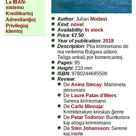
La IBAN-
sistemo
Kreditkartoj
Author
: Julian
Modest
Adresŝanĝoj
Kind
:
novel
Privilegiaj
Availability
:
In stock
klientoj
Price
:
€7.50
Year of publication
:
2018
Description
: Plia krimromano de
nia verkema Bulgara aŭtoro.
Taŭga ankaŭ por komencantoj.
Pages
: 95
Height
: 210 mm
ISBN
: 9780244685508
Review
:
De
Anina Stecay
: Marioneta
personaro
De
Laure Patas d’Illiers
:
Serena krimromano
De
Carlo Minnaja
:
Krimliteraturo kreskas ĝenre
De
Petar Todorov
: Buntkolora
kaj alloga krimromano
De
Sten Johansson
: Serene
kaj inerte