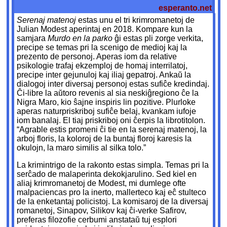
esperanto.net
Serenaj matenoj
estas unu el tri krimromanetoj de
Julian Modest aperintaj en 2018. Kompare kun la
samjara
Murdo en la parko
ĝi estas pli zorge verkita,
precipe se temas pri la scenigo de medioj kaj la
prezento de personoj. Aperas iom da relative
psikologie trafaj ekzemploj de homaj interrilatoj,
precipe inter gejunuloj kaj iliaj gepatroj. Ankaŭ la
dialogoj inter diversaj personoj estas sufiĉe kredindaj.
Ĉi-libre la aŭtoro revenis al sia neskiĝregiono ĉe la
Nigra Maro, kio ŝajne inspiris lin pozitive. Plurloke
aperas naturpriskriboj sufiĉe belaj, kvankam iufoje
iom banalaj. El tiaj priskriboj oni ĉerpis la librotitolon.
“Agrable estis promeni ĉi tie en la serenaj matenoj, la
arboj floris, la koloroj de la buntaj floroj karesis la
okulojn, la maro similis al silka tolo.”
La krimintrigo de la rakonto estas simpla. Temas pri la
serĉado de malaperinta dekokjarulino. Sed kiel en
aliaj krimromanetoj de Modest, mi dumlege ofte
malpaciencas pro la inerto, mallerteco kaj eĉ stulteco
de la enketantaj policistoj. La komisaroj de la diversaj
romanetoj, Sinapov, Silikov kaj ĉi-verke Safirov,
preferas filozofie cerbumi anstataŭ tuj esplori