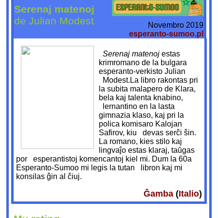
Serenaj matenoj
de Julian Modest
Novembro 2019
esperanto-sumoo.pl
Serenaj matenoj
estas
krimromano de la bulgara
esperanto-verkisto Julian
Modest.La libro rakontas pri
la subita malapero de Klara,
bela kaj talenta knabino,
lernantino en la lasta
gimnazia klaso, kaj pri la
polica komisaro Kalojan
Safirov, kiu devas serĉi ŝin.
La romano, kies stilo kaj
lingvaĵo estas klaraj, taŭgas
por esperantistoj komencantoj kiel mi. Dum la 60a
Esperanto-Sumoo mi legis la tutan libron kaj mi
konsilas ĝin al ĉiuj.
Ĝamba
(
Italio
)