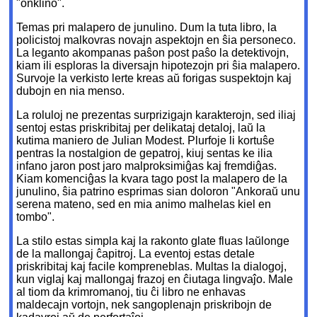
"onklino".
Temas pri malapero de junulino. Dum la tuta libro, la
policistoj malkovras novajn aspektojn en ŝia personeco.
La leganto akompanas paŝon post paŝo la detektivojn,
kiam ili esploras la diversajn hipotezojn pri ŝia malapero.
Survoje la verkisto lerte kreas aŭ forigas suspektojn kaj
dubojn en nia menso.
La roluloj ne prezentas surprizigajn karakterojn, sed iliaj
sentoj estas priskribitaj per delikataj detaloj, laŭ la
kutima maniero de Julian Modest. Plurfoje li kortuŝe
pentras la nostalgion de gepatroj, kiuj sentas ke ilia
infano jaron post jaro malproksimiĝas kaj fremdiĝas.
Kiam komenciĝas la kvara tago post la malapero de la
junulino, ŝia patrino esprimas sian doloron "Ankoraŭ unu
serena mateno, sed en mia animo malhelas kiel en
tombo".
La stilo estas simpla kaj la rakonto glate fluas laŭlonge
de la mallongaj ĉapitroj. La eventoj estas detale
priskribitaj kaj facile kompreneblas. Multas la dialogoj,
kun viglaj kaj mallongaj frazoj en ĉiutaga lingvaĵo. Male
al tiom da krimromanoj, tiu ĉi libro ne enhavas
maldecajn vortojn, nek sangoplenajn priskribojn de