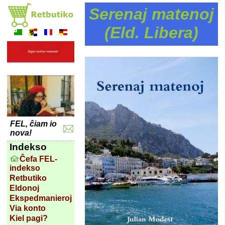
Serenaj matenoj
(Eld. Libera)
FEL, ĉiam io
nova!
Indekso
Ĉefa FEL-
indekso
Retbutiko
Eldonoj
Ekspedmanieroj
Via konto
Kiel pagi?