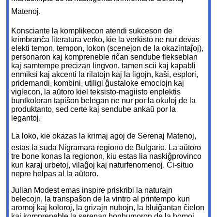
Matenoj.
Konsciante la komplikecon atendi sukceson de
krimbranĉa literatura verko, kie la verkisto ne nur devas
elekti
temon, tempon, lokon (scenejon de la okazintaĵoj),
personaron kaj kompreneble riĉan sendube flekseblan
kaj samtempe precizan lingvon, tamen scii kaj kapabli
enmiksi kaj akcenti la rilatojn kaj la ligojn, kaŝi, esplori,
pridemandi, kombini, utiligi ĝustaloke emociojn kaj
viglecon, la aŭtoro kiel teksisto-magiisto enplektis
buntkoloran tapiŝon belegan ne nur por la okuloj de la
produktanto, sed certe kaj sendube ankaŭ por la
legantoj.
La loko, kie okazas la krimaj agoj de Serenaj Matenoj,
estas la suda Nigramara regiono de Bulgario. La aŭtoro
tre bone konas la regionon, kiu estas lia naskiĝprovinco
kun karaj urbetoj, vilaĝoj kaj naturfenomenoj. Ĉi-situo
nepre helpas al la aŭtoro.
Julian Modest emas inspire priskribi la naturajn
belecojn, la transpaŝon de la vintro al printempo kun
aromoj kaj koloroj, la grizajn nubojn, la bluiĝantan ĉielon
kaj kompreneble la serenan bonhumoron de la homoj.