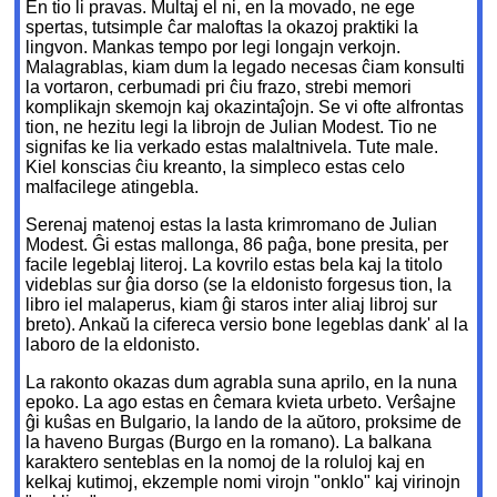
En tio li pravas. Multaj el ni, en la movado, ne ege
spertas, tutsimple ĉar maloftas la okazoj praktiki la
lingvon. Mankas tempo por legi longajn verkojn.
Malagrablas, kiam dum la legado necesas ĉiam konsulti
la vortaron, cerbumadi pri ĉiu frazo, strebi memori
komplikajn skemojn kaj okazintaĵojn. Se vi ofte alfrontas
tion, ne hezitu legi la librojn de Julian Modest. Tio ne
signifas ke lia verkado estas malaltnivela. Tute male.
Kiel konscias ĉiu kreanto, la simpleco estas celo
malfacilege atingebla.
Serenaj matenoj estas la lasta krimromano de Julian
Modest. Ĝi estas mallonga, 86 paĝa, bone presita, per
facile legeblaj literoj. La kovrilo estas bela kaj la titolo
videblas sur ĝia dorso (se la eldonisto forgesus tion, la
libro iel malaperus, kiam ĝi staros inter aliaj libroj sur
breto). Ankaŭ la cifereca versio bone legeblas dank' al la
laboro de la eldonisto.
La rakonto okazas dum agrabla suna aprilo, en la nuna
epoko. La ago estas en ĉemara kvieta urbeto. Verŝajne
ĝi kuŝas en Bulgario, la lando de la aŭtoro, proksime de
la haveno Burgas (Burgo en la romano). La balkana
karaktero senteblas en la nomoj de la roluloj kaj en
kelkaj kutimoj, ekzemple nomi virojn "onklo" kaj virinojn