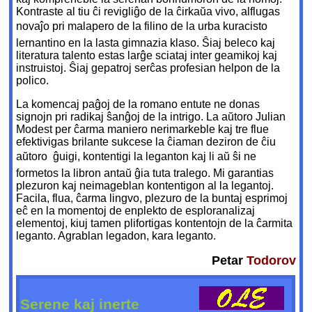
Kontraste al tiu ĉi revigliĝo de la ĉirkaŭa vivo, alflugas
novaĵo pri malapero de la filino de la urba kuracisto 
lernantino en la lasta gimnazia klaso. Ŝiaj beleco kaj
literatura talento estas larĝe sciataj inter geamikoj kaj
instruistoj. Ŝiaj gepatroj serĉas profesian helpon de la
polico.
La komencaj paĝoj de la romano entute ne donas
signojn pri radikaj ŝanĝoj de la intrigo. La aŭtoro Julian
Modest per ĉarma maniero nerimarkeble kaj tre flue
efektivigas brilante sukcese la ĉiaman deziron de ĉiu
aŭtoro  ĝuigi, kontentigi la leganton kaj li aŭ ŝi ne
formetos la libron antaŭ ĝia tuta tralego. Mi garantias
plezuron kaj neimageblan kontentigon al la legantoj.
Facila, flua, ĉarma lingvo, plezuro de la buntaj esprimoj
eĉ en la momentoj de enplekto de esploranalizaj
elementoj, kiuj tamen plifortigas kontentojn de la ĉarmita
leganto. Agrablan legadon, kara leganto.
Petar
Todorov
Serene kaj inerte