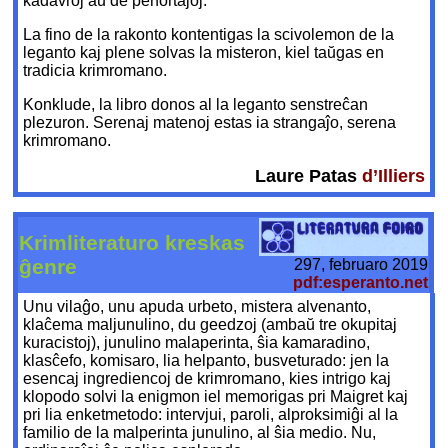
kadavroj aŭ de perfortaĵoj.
La fino de la rakonto kontentigas la scivolemon de la
leganto kaj plene solvas la misteron, kiel taŭgas en
tradicia krimromano.
Konklude, la libro donos al la leganto senstreĉan
plezuron. Serenaj matenoj estas ia strangaĵo, serena
krimromano.
Laure Patas
d’Illiers
Krimliteraturo kreskas
ĝenre
297, februaro 2019
pdf:esperanto.net
Unu vilaĝo, unu apuda urbeto, mistera alvenanto,
klaĉema maljunulino, du geedzoj (ambaŭ tre okupitaj
kuracistoj), junulino malaperinta, ŝia kamaradino,
klasĉefo, komisaro, lia helpanto, busveturado: jen la
esencaj ingrediencoj de krimromano, kies intrigo kaj
klopodo solvi la enigmon iel memorigas pri Maigret kaj
pri lia enketmetodo: intervjui, paroli, alproksimiĝi al la
familio de la malperinta junulino, al ŝia medio. Nu,