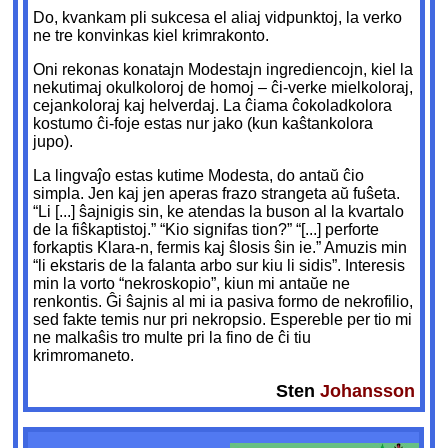
Do, kvankam pli sukcesa el aliaj vidpunktoj, la verko
ne tre konvinkas kiel krimrakonto.
Oni rekonas konatajn Modestajn ingrediencojn, kiel la
nekutimaj okulkoloroj de homoj – ĉi-verke mielkoloraj,
cejankoloraj kaj helverdaj. La ĉiama ĉokoladkolora
kostumo ĉi-foje estas nur jako (kun kaŝtankolora
jupo).
La lingvaĵo estas kutime Modesta, do antaŭ ĉio
simpla. Jen kaj jen aperas frazo strangeta aŭ fuŝeta.
“Li [...] ŝajnigis sin, ke atendas la buson al la kvartalo
de la fiŝkaptistoj.” “Kio signifas tion?” “[...] perforte
forkaptis Klara-n, fermis kaj ŝlosis ŝin ie.” Amuzis min
“li ekstaris de la falanta arbo sur kiu li sidis”. Interesis
min la vorto “nekroskopio”, kiun mi antaŭe ne
renkontis. Ĝi ŝajnis al mi ia pasiva formo de nekrofilio,
sed fakte temis nur pri nekropsio. Espereble per tio mi
ne malkaŝis tro multe pri la fino de ĉi tiu
krimromaneto.
Sten
Johansson