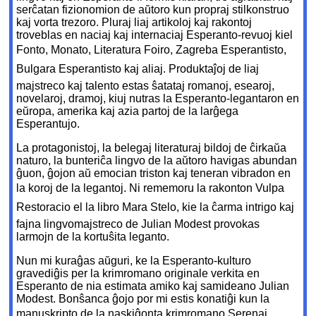
serĉatan fizionomion de aŭtoro kun propraj stilkonstruo
kaj vorta trezoro. Pluraj liaj artikoloj kaj rakontoj
troveblas en naciaj kaj internaciaj Esperanto-revuoj kiel
Fonto, Monato, Literatura Foiro, Zagreba Esperantisto,
Bulgara Esperantisto kaj aliaj. Produktaĵoj de liaj
majstreco kaj talento estas ŝatataj romanoj, esearoj,
novelaroj, dramoj, kiuj nutras la Esperanto-legantaron en
eŭropa, amerika kaj azia partoj de la larĝega
Esperantujo.
La protagonistoj, la belegaj literaturaj bildoj de ĉirkaŭa
naturo, la bunteriĉa lingvo de la aŭtoro havigas abundan
ĝuon, ĝojon aŭ emocian triston kaj teneran vibradon en
la koroj de la legantoj. Ni rememoru la rakonton Vulpa
Restoracio el la libro Mara Stelo, kie la ĉarma intrigo kaj
fajna lingvomajstreco de Julian Modest provokas
larmojn de la kortuŝita leganto.
Nun mi kuraĝas aŭguri, ke la Esperanto-kulturo
gravediĝis per la krimromano originale verkita en
Esperanto de nia estimata amiko kaj samideano Julian
Modest. Bonŝanca ĝojo por mi estis konatiĝi kun la
manuskripto de la naskiĝonta krimromano Serenaj