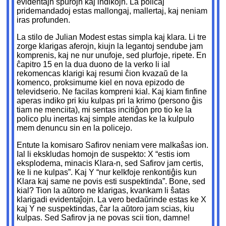
evidentajn spurojn kaj indikojn. La policaj
pridemandadoj estas mallongaj, mallertaj, kaj neniam
iras profunden.
La stilo de Julian Modest estas simpla kaj klara. Li tre
zorge klarigas aferojn, kiujn la legantoj sendube jam
komprenis, kaj ne nur unufoje, sed plurfoje, ripete. En
ĉapitro 15 en la dua duono de la verko li ial
rekomencas klarigi kaj resumi ĉion kvazaŭ de la
komenco, proksimume kiel en nova epizodo de
televidserio. Ne facilas kompreni kial. Kaj kiam finfine
aperas indiko pri kiu kulpas pri la krimo (persono ĝis
tiam ne menciita), mi sentas incitiĝon pro tio ke la
polico plu inertas kaj simple atendas ke la kulpulo
mem denuncu sin en la policejo.
Entute la komisaro Safirov neniam vere malkaŝas ion.
Ial li ekskludas homojn de suspekto: X “estis iom
eksplodema, minacis Klara-n, sed Safirov jam certis,
ke li ne kulpas”. Kaj Y “nur kelkfoje renkontiĝis kun
Klara kaj same ne povis esti suspektinda”. Bone, sed
kial? Tion la aŭtoro ne klarigas, kvankam li ŝatas
klarigadi evidentaĵojn. La vero bedaŭrinde estas ke X
kaj Y ne suspektindas, ĉar la aŭtoro jam scias, kiu
kulpas. Sed Safirov ja ne povas scii tion, damne!