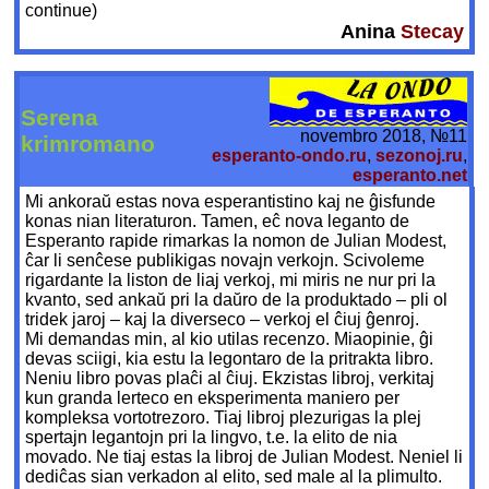
continue)
Anina
Stecay
Serena
novembro 2018, №11
krimromano
esperanto-ondo.ru
,
sezonoj.ru
,
esperanto.net
Mi ankoraŭ estas nova esperantistino kaj ne ĝisfunde
konas nian literaturon. Tamen, eĉ nova leganto de
Esperanto rapide rimarkas la nomon de Julian Modest,
ĉar li senĉese publikigas novajn verkojn. Scivoleme
rigardante la liston de liaj verkoj, mi miris ne nur pri la
kvanto, sed ankaŭ pri la daŭro de la produktado – pli ol
tridek jaroj – kaj la diverseco – verkoj el ĉiuj ĝenroj.
Mi demandas min, al kio utilas recenzo. Miaopinie, ĝi
devas sciigi, kia estu la legontaro de la pritrakta libro.
Neniu libro povas plaĉi al ĉiuj. Ekzistas libroj, verkitaj
kun granda lerteco en eksperimenta maniero per
kompleksa vortotrezoro. Tiaj libroj plezurigas la plej
spertajn legantojn pri la lingvo, t.e. la elito de nia
movado. Ne tiaj estas la libroj de Julian Modest. Neniel li
dediĉas sian verkadon al elito, sed male al la plimulto.