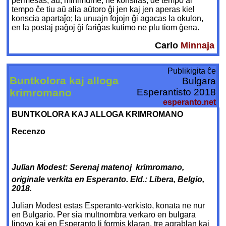
permesas, aŭ, minimume, ne konsilas; de tempo al
tempo ĉe tiu aŭ alia aŭtoro ĝi jen kaj jen aperas kiel
konscia apartaĵo; la unuajn fojojn ĝi agacas la okulon,
en la postaj paĝoj ĝi fariĝas kutimo ne plu tiom ĝena.
Carlo
Minnaja
Publikigita ĉe
Buntkolora kaj alloga
Bulgara
krimromano
Esperantisto 2018
esperanto.net
BUNTKOLORA KAJ ALLOGA KRIMROMANO
Recenzo
Julian Modest: Serenaj matenoj  krimromano,
originale verkita en Esperanto. Eld.: Libera, Belgio,
2018.
Julian Modest estas Esperanto-verkisto, konata ne nur
en Bulgario. Per sia multnombra verkaro en bulgara
lingvo kaj en Esperanto li formis klaran, tre agrablan kaj