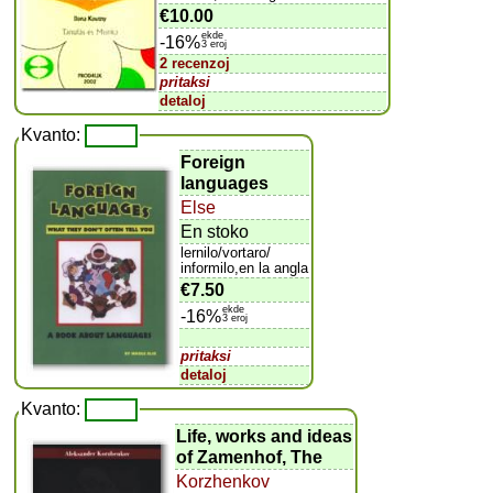
€10.00
ekde
-16%
3 eroj
2 recenzoj
pritaksi
detaloj
Kvanto:
Foreign
languages
Else
En stoko
lernilo/vortaro/
informilo,en la angla
€7.50
ekde
-16%
3 eroj
pritaksi
detaloj
Kvanto:
Life, works and ideas
of Zamenhof, The
Korzhenkov