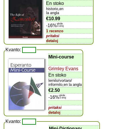
En stoko
historio,en
la angla
€10.99
ekde
-16%
3 eroj
1 recenzo
pritaksi
detaloj
Kvanto:
Mini-course
Grimley Evans
En stoko
lernilo/vortaro/
informilo,en la angla
€2.50
ekde
-16%
3 eroj
pritaksi
detaloj
Kvanto:
Mini-Dictionary