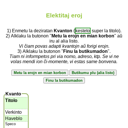
Elektitaj eroj
1) Enmetu la deziratan
Kvanton
(
kesteto
super la titolo).
2) Alklaku la butonon "
Metu la erojn en mian korbon
" aŭ
iru al alia listo.
Vi ĉiam povas adapti kvantojn aŭ forigi erojn.
3) Alklaku la butonon "
Finu la butikumadon
".
Tiam ni informpetos pri via nomo, adreso, ktp. Se vi ne
volas mendi ion ĉi-momente, vi estas same bonvena.
Kvanto
Titolo
Verkinto
Haveblo
Speco