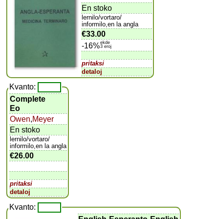
En stoko
lernilo/vortaro/
informilo,en la angla
€33.00
ekde
-16%
3 eroj
pritaksi
detaloj
Kvanto:
Complete
Eo
Owen
,
Meyer
En stoko
lernilo/vortaro/
informilo,en la angla
€26.00
pritaksi
detaloj
Kvanto: