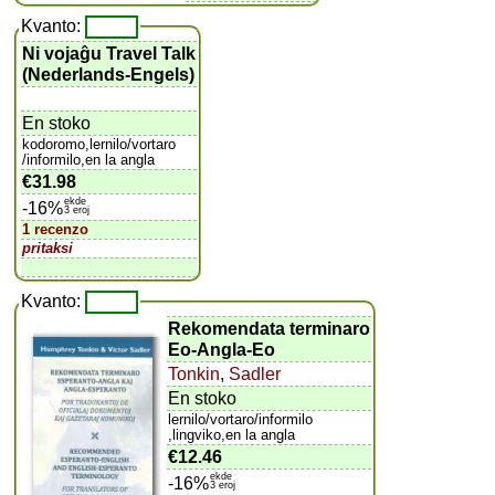
Kvanto:
Ni vojaĝu Travel Talk
(Nederlands-Engels)
En stoko
kodoromo,lernilo/vortaro
/informilo,en la angla
€31.98
ekde
-16%
3 eroj
1 recenzo
pritaksi
Kvanto:
Rekomendata terminaro
Eo-Angla-Eo
Tonkin
,
Sadler
En stoko
lernilo/vortaro/informilo
,lingviko,en la angla
€12.46
ekde
-16%
3 eroj