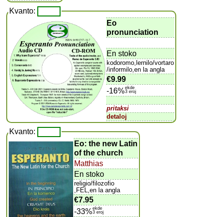
Kvanto:
Eo
pronunciation
En stoko
kodoromo,lernilo/vortaro
/informilo,en la angla
€9.99
ekde
-16%
3 eroj
pritaksi
detaloj
Kvanto:
Eo: the new Latin
of the church
Matthias
En stoko
religio/filozofio
,FEL,en la angla
€7.95
ekde
-33%
3 eroj