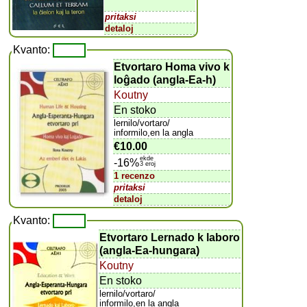
pritaksi
detaloj
Kvanto:
Etvortaro Homa vivo k
loĝado (angla-Ea-h)
Koutny
En stoko
lernilo/vortaro/
informilo,en la angla
€10.00
ekde
-16%
3 eroj
1 recenzo
pritaksi
detaloj
Kvanto:
Etvortaro Lernado k laboro
(angla-Ea-hungara)
Koutny
En stoko
lernilo/vortaro/
informilo,en la angla