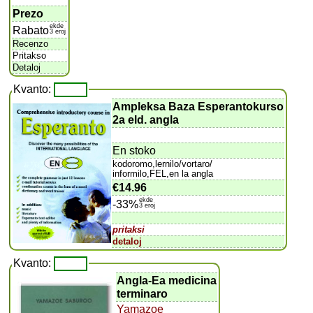
Prezo
ekde
Rabato
3 eroj
Recenzo
Pritakso
Detaloj
Kvanto:
Ampleksa Baza Esperantokurso
2a eld. angla
En stoko
kodoromo,lernilo/vortaro/
informilo,FEL,en la angla
€14.96
ekde
-33%
3 eroj
pritaksi
detaloj
Kvanto:
Angla-Ea medicina
terminaro
Yamazoe