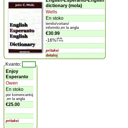
English-Esperanto-English
dictionary (mola)
Wells
En stoko
lernilo/vortaro/
informilo,en la angla
€30.99
ekde
-16%
3 eroj
pritaksi
detaloj
Kvanto:
Enjoy
Esperanto
Owen
En stoko
por komencantoj
,en la angla
€25.00
pritaksi