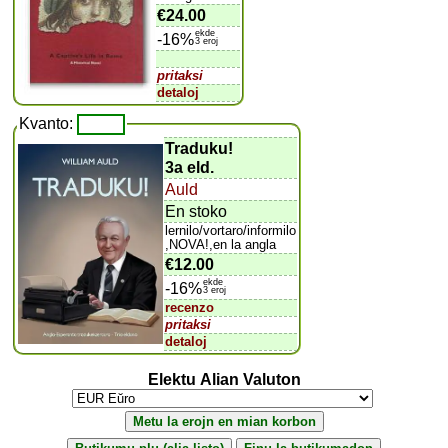
€24.00
ekde
-16%
3 eroj
pritaksi
detaloj
Kvanto:
Traduku!
3a eld.
Auld
En stoko
lernilo/vortaro/informilo
,NOVA!,en la angla
€12.00
ekde
-16%
3 eroj
recenzo
pritaksi
detaloj
Elektu Alian Valuton