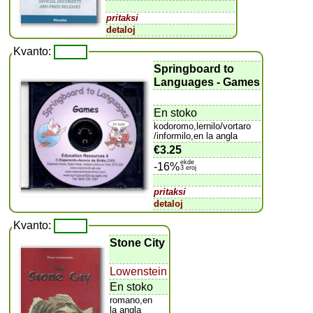
pritaksi
detaloj
Kvanto:
Springboard to
Languages - Games
En stoko
kodoromo,lernilo/vortaro
/informilo,en la angla
€3.25
ekde
-16%
3 eroj
pritaksi
detaloj
Kvanto:
Stone City
Lowenstein
En stoko
romano,en
la angla