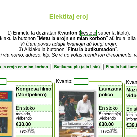
Elektitaj eroj
1) Enmetu la deziratan
Kvanton
(
kesteto
super la titolo).
lklaku la butonon "
Metu la erojn en mian korbon
" aŭ iru al alia 
Vi ĉiam povas adapti kvantojn aŭ forigi erojn.
3) Alklaku la butonon "
Finu la butikumadon
".
ri via nomo, adreso, ktp. Se vi ne volas mendi ion ĉi-momente, 
Kvanto:
Kvan
Kongresa filmo
Lauxzana
Mazi
(Montpeliero)
polico
vidb
En stoko
En stoko
En s
movado,
Esperantaĵoj
lernil
vidbendo
,vidbendo
infor
€30.00
€30.00
€39.
ekde
ekde
-16%
-16%
3 eroj
3 eroj