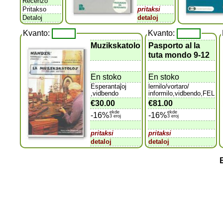
Recenzo
Pritakso
pritaksi
Detaloj
detaloj
Kvanto:
Kvanto:
Muzikskatolo
Pasporto al la
tuta mondo 9-12
En stoko
En stoko
Esperantaĵoj
lernilo/vortaro/
,vidbendo
informilo,vidbendo,FEL
€30.00
€81.00
ekde
ekde
-16%
-16%
3 eroj
3 eroj
pritaksi
pritaksi
detaloj
detaloj