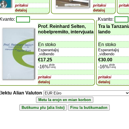
pritaksi
pritaksi
pritak
detaloj
detaloj
Kvanto:
Kvanto:
Prof. Reinhard Selten,
Tra la Tanzani
nobelpremiito, intervjuata
lando
En stoko
En stoko
Esperantaĵoj
Esperantaĵoj
,vidbendo
,vidbendo
€17.25
€30.00
ekde
ekde
-16%
-16%
3 eroj
3 eroj
pritaksi
pritaksi
detaloj
detaloj
Elektu Alian Valuton