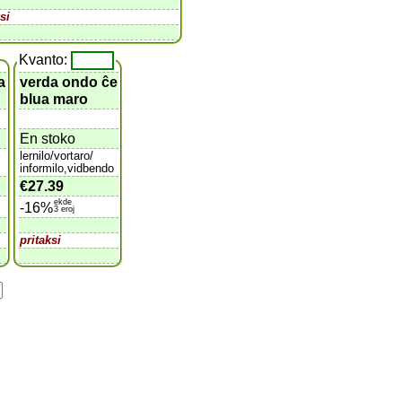
si
Kvanto:
a
verda ondo ĉe
blua maro
En stoko
lernilo/vortaro/
informilo,vidbendo
€27.39
ekde
-16%
3 eroj
pritaksi