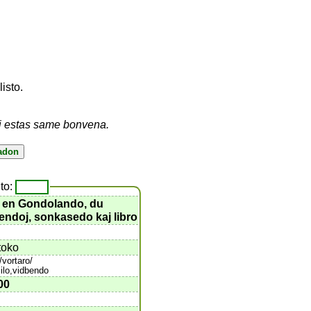
listo.
vi estas same bonvena.
to:
 en Gondolando, du
endoj, sonkasedo kaj libro
toko
o/vortaro/
milo,vidbendo
00