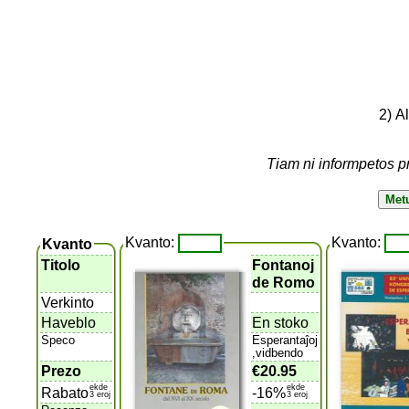
2) A
Tiam ni informpetos p
Kvanto:
Kvanto:
Kvanto
Titolo
Fontanoj
de Romo
Verkinto
Haveblo
En stoko
Speco
Esperantaĵoj
,vidbendo
Prezo
€20.95
ekde
ekde
Rabato
-16%
3 eroj
3 eroj