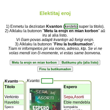
Elektitaj eroj
1) Enmetu la deziratan
Kvanton
(
kesteto
super la titolo).
2) Alklaku la butonon "
Metu la erojn en mian korbon
" aŭ
iru al alia listo.
Vi ĉiam povas adapti kvantojn aŭ forigi erojn.
3) Alklaku la butonon "
Finu la butikumadon
".
Tiam ni informpetos pri via nomo, adreso, ktp. Se vi ne
volas mendi ion ĉi-momente, vi estas same bonvena.
Kvanto:
Kvanto
Titolo
Espero
Verkinto
Sepa
,
Asorti
Haveblo
Eble mendebla
Speco
kompakta