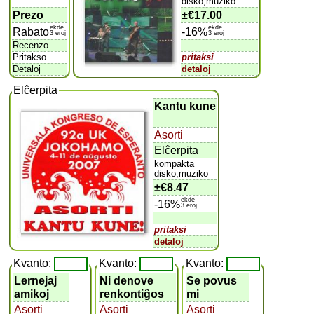
disko,muziko
Prezo
±
€17.00
ekde
ekde
Rabato
-16%
3 eroj
3 eroj
Recenzo
Pritakso
pritaksi
Detaloj
detaloj
Elĉerpita
Kantu kune
Asorti
Elĉerpita
kompakta
disko,muziko
±
€8.47
ekde
-16%
3 eroj
pritaksi
detaloj
Kvanto:
Kvanto:
Kvanto:
Lernejaj
Ni denove
Se povus
amikoj
renkontiĝos
mi
Asorti
Asorti
Asorti