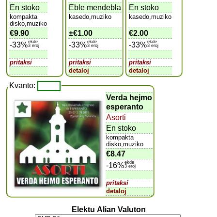
En stoko
Eble mendebla
En stoko
kompakta
kasedo,muziko
kasedo,muziko
disko,muziko
€9.90
±
€1.00
€2.00
ekde
ekde
ekde
-33%
-33%
-33%
3 eroj
3 eroj
3 eroj
pritaksi
pritaksi
pritaksi
detaloj
detaloj
Kvanto:
Verda hejmo
esperanto
Asorti
En stoko
kompakta
disko,muziko
€8.47
ekde
-16%
3 eroj
pritaksi
detaloj
Elektu Alian Valuton