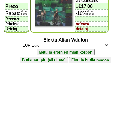
disko,muziko
Prezo
±
€17.00
ekde
ekde
Rabato
-16%
3 eroj
3 eroj
Recenzo
Pritakso
pritaksi
Detaloj
detaloj
Elektu Alian Valuton