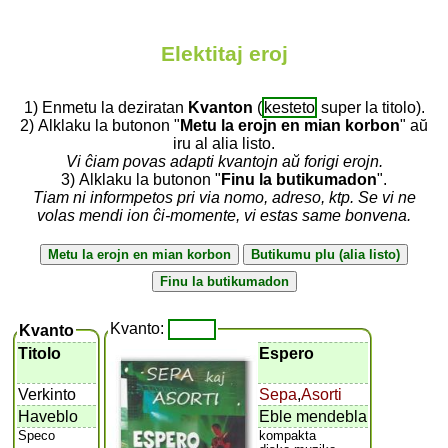
Elektitaj eroj
1) Enmetu la deziratan
Kvanton
(
kesteto
super la titolo).
2) Alklaku la butonon "
Metu la erojn en mian korbon
" aŭ
iru al alia listo.
Vi ĉiam povas adapti kvantojn aŭ forigi erojn.
3) Alklaku la butonon "
Finu la butikumadon
".
Tiam ni informpetos pri via nomo, adreso, ktp. Se vi ne
volas mendi ion ĉi-momente, vi estas same bonvena.
Kvanto:
Kvanto
Titolo
Espero
Verkinto
Sepa
,
Asorti
Haveblo
Eble mendebla
Speco
kompakta