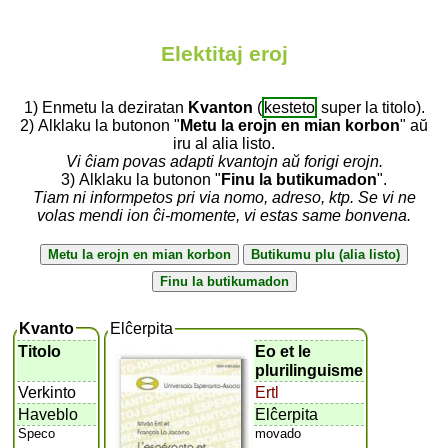
Elektitaj eroj
1) Enmetu la deziratan
Kvanton
(
kesteto
super la titolo).
2) Alklaku la butonon "
Metu la erojn en mian korbon
" aŭ
iru al alia listo.
Vi ĉiam povas adapti kvantojn aŭ forigi erojn.
3) Alklaku la butonon "
Finu la butikumadon
".
Tiam ni informpetos pri via nomo, adreso, ktp. Se vi ne
volas mendi ion ĉi-momente, vi estas same bonvena.
Kvanto
Elĉerpita
Titolo
Eo et le
plurilinguisme
Verkinto
Ertl
Haveblo
Elĉerpita
Speco
movado