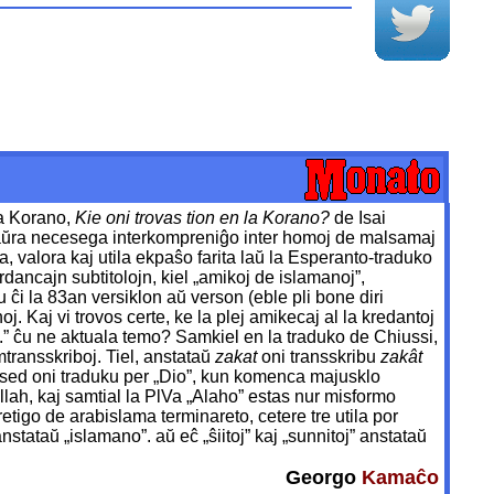
la Korano,
Kie oni trovas tion en la Korano?
de Isai
a „daŭra necesega interkompreniĝo inter homoj de malsamaj
, valora kaj utila ekpaŝo farita laŭ la Esperanto-traduko
rdancajn subtitolojn, kiel „amikoj de islamanoj”,
u ĉi la 83an versiklon aŭ verson (eble pli bone diri
oj. Kaj vi trovos certe, ke la plej amikecaj al la kredantoj
ruloj.” ĉu ne aktuala temo? Samkiel en la traduko de Chiussi,
mtransskriboj. Tiel, anstataŭ
zakat
oni transskribu
zakât
 sed oni traduku per „Dio”, kun komenca majusklo
 Allah, kaj samtial la PlVa „Alaho” estas nur misformo
etigo de arabislama terminareto, cetere tre utila por
ataŭ „islamano”. aŭ eĉ „ŝiitoj” kaj „sunnitoj” anstataŭ
Georgo
Kamaĉo