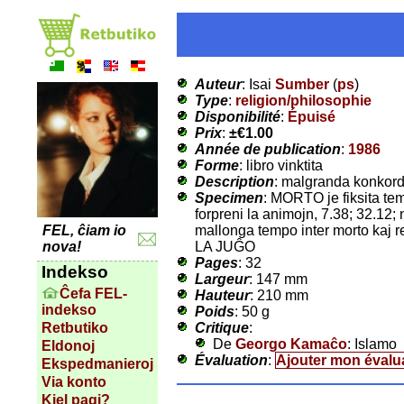
Auteur
: Isai
Sumber
(
ps
)
Type
:
religion/philosophie
Disponibilité
:
Épuisé
Prix
:
±
€1.00
Année de publication
:
1986
Forme
: libro vinktita
Description
: malgranda konkor
Specimen
: MORTO je fiksita te
forpreni la animojn, 7.38; 32.12
mallonga tempo inter morto kaj
FEL, ĉiam io
LA JUĜO
nova!
Pages
: 32
Indekso
Largeur
: 147 mm
Ĉefa FEL-
Hauteur
: 210 mm
indekso
Poids
: 50 g
Critique
:
Retbutiko
De
Georgo Kamaĉo
: Islamo
Eldonoj
Évaluation
:
Ajouter mon évalu
Ekspedmanieroj
Via konto
Kiel pagi?