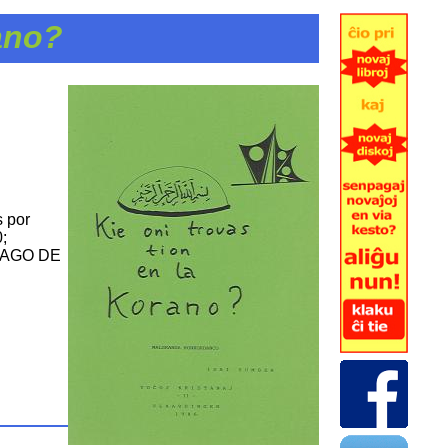
rano?
s por
;
, TAGO DE