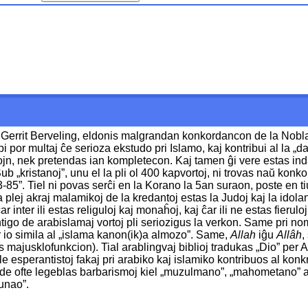
ro Gerrit Berveling, eldonis malgrandan konkordancon de la Nob
lpi por multaj ĉe serioza ekstudo pri Islamo, kaj kontribui al l
ojn, nek pretendas ian kompletecon. Kaj tamen ĝi vere estas inda
 „kristanoj”, unu el la pli ol 400 kapvortoj, ni trovas naŭ konko
-85”. Tiel ni povas serĉi en la Korano la 5an suraon, poste en ti
a plej akraj malamikoj de la kredantoj estas la Judoj kaj la idolan
, ĉar inter ili estas religuloj kaj monaĥoj, kaj ĉar ili ne estas fie
tigo de arabislamaj vortoj pli seriozigus la verkon. Same pri no
r io simila al „islama kanon(ik)a almozo”. Same,
Allah
iĝu
Allâh
,
las majusklofunkcion). Tial arablingvaj biblioj tradukas „Dio” per
 esperantistoj fakaj pri arabiko kaj islamiko kontribuos al konkr
e ofte legeblas barbarismoj kiel „muzulmano”, „mahometano” anst
sunao”.