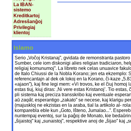
La IBAN-
sistemo
Kreditkartoj
Adresŝanĝoj
Privilegiaj
klientoj
Islamo
Serio „Voĉoj Kristanaj”, gvidata de remonstranta pasto
Sumber, cele iom diskonigi alies religian tradiciaron, he
religiaj komunumoj”. La libreto nek celas unuavice fakul
de Italo Chiussi de la Nobla Korano; jen eta ekzemplo: Sub
referencantajn al dek ok lokoj en la Korano, ĉi-kaze „5.83
«ajaon”), kaj fine legi mem: «Vi trovos, ke el ĉiuj homoj l
estas tiuj, kiuj diras: ,Ni vere estas Kristanoj’. Tio estas
pli sistema kaj preciza transskribo kaj eventuale esperan
aŭ
zaqât
, esperantigo „zakato” se necese, kaj klarigu pe
(majuskloj ne ekzistas en la araba, tial la artikolo al- ro
komparebla eble kun „Goto, Iŝteno, Jumalao...”. Espereble
nuntempaj eventoj, sur la paĝoj de Monato, kie bedaŭrind
„ŝijaistoj” kaj „sunaistoj”, respektive anoj de „ŝijao” kaj „