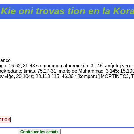
Kie oni trovas tion en la Ko
danco
mpo, 16.62; 39.43 sinmortigo malpermesita, 3.146; anĝeloj vena
; nekredanto timas, 75.27-31; morto de Muhammad, 3.145; 15.100
 reviviĝo, 20.104s; 23.113-115; 46.36 >[komparu:] MORTINTOJ
ation