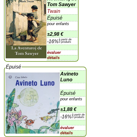
Tom Sawyer
Twain
Épuisé
pour enfants
±
2,98 €
à partir de
-16%
3 produits
évaluer
détails
Épuisé
Avineto
Luno
Épuisé
pour enfants
±
1,88 €
à partir de
-16%
3 produits
évaluer
détails