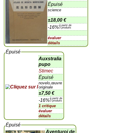
Épuisé
science
±
18,00 €
à partir de
-16%
3 produits
évaluer
détails
Épuisé
Auxstralia
pupo
Stimec
Épuisé
novelo,œuvre
originale
±
7,50 €
à partir de
-16%
3 produits
1 critique
évaluer
détails
Épuisé
Aventuroj de