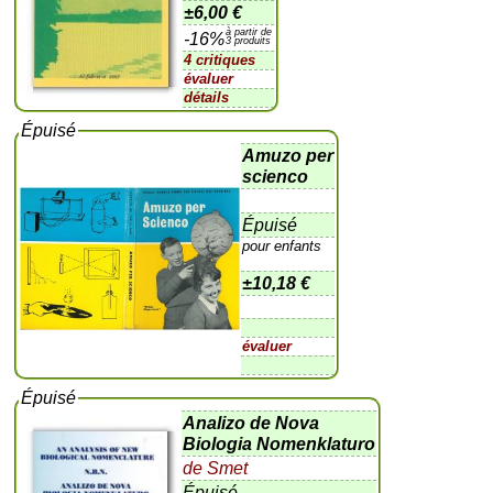
±
6,00 €
à partir de
-16%
3 produits
4 critiques
évaluer
détails
Épuisé
Amuzo per
scienco
Épuisé
pour enfants
±
10,18 €
évaluer
Épuisé
Analizo de Nova
Biologia Nomenklaturo
de Smet
Épuisé