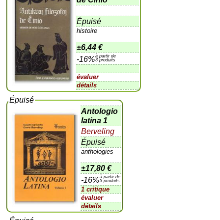
Épuisé
histoire
±
6,44 €
à partir de
-16%
3 produits
évaluer
détails
Épuisé
Antologio
latina 1
Berveling
Épuisé
anthologies
±
17,80 €
à partir de
-16%
3 produits
1 critique
évaluer
détails