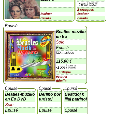
à partir de
-16%
3 produits
2 critiques
évaluer
évaluer
détails
détails
Épuisé
Beatles-muziko
en Eo
Solo
Épuisé
CD,musique
±
15,00 €
à partir de
-16%
3 produits
1 critique
évaluer
détails
Épuisé
Épuisé
Épuisé
Beatles-muziko
Berlino por
Bestidoj k
en Eo DVD
turistoj
iliaj patrinoj
Solo
Épuisé
Épuisé
Épuisé