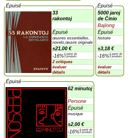
Épuisé
Épuisé
33
5000 jaroj
rakontoj
de Ĉinio
Bajlong
Épuisé
Épuisé
œuvres essentielles,
histoire
novelo,œuvre originale
±
21,00 €
±
3,18 €
à partir de
à partir de
-16%
-16%
3 produits
3 produits
2 critiques
évaluer
évaluer
détails
détails
Épuisé
62 minutoj
Persone
Épuisé
musique
±
2,00 €
à partir de
-16%
3 produits