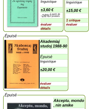
linguistique
linguistique
±
3,60 €
±
15,00 €
à partir de
-16%
3 produits
1 critique
évaluer
évaluer
détails
Épuisé
Akademiaj
studoj 1988-90
Épuisé
linguistique
±
20,00 €
évaluer
détails
Épuisé
Akceptu, mondo
, nin amike