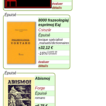
évaluer
détails
Épuisé
8000 frazeologiaj
esprimoj Eaj
Csiszár
Épuisé
lexique spécialisé
,manuels/dictionnaires
±
32,12 €
à partir de
-16%
3 produits
évaluer
détails
Épuisé
Abismoj
Forge
Épuisé
romans
±
6,75 €