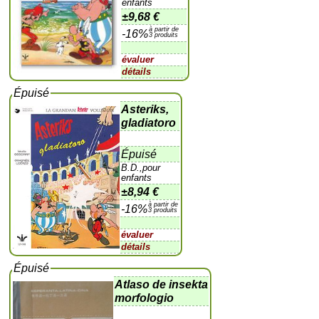
enfants
±
9,68 €
à partir de
-16%
3 produits
évaluer
détails
Épuisé
Asteriks,
gladiatoro
Épuisé
B.D.,pour
enfants
±
8,94 €
à partir de
-16%
3 produits
évaluer
détails
Épuisé
Atlaso de insekta
morfologio