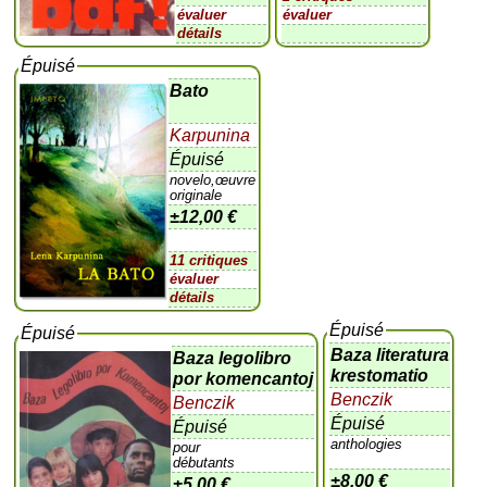
évaluer
évaluer
détails
Épuisé
Bato
Karpunina
Épuisé
novelo,œuvre
originale
±
12,00 €
11 critiques
évaluer
détails
Épuisé
Épuisé
Baza literatura
Baza legolibro
krestomatio
por komencantoj
Benczik
Benczik
Épuisé
Épuisé
anthologies
pour
débutants
±
8,00 €
±
5,00 €