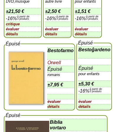
DVD,musique
autre livre
pour enfants
±
21,50 €
±
2,50 €
±
1,51 €
à partir de
à partir de
à partir de
-16%
-16%
-16%
3 produits
3 produits
3 produits
critique
évaluer
évaluer
évaluer
détails
détails
détails
Épuisé
Épuisé
Bestoĝardeno
Bestofarmo
Orwell
Épuisé
Épuisé
pour enfants
romans
±
5,30 €
±
7,95 €
à partir de
-16%
3 produits
évaluer
évaluer
détails
détails
Épuisé
Biblia
vortaro