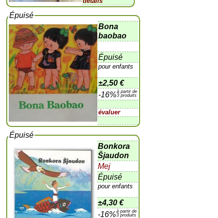
détails
Épuisé
Bona
baobao
Épuisé
pour enfants
±
2,50 €
à partir de
-16%
3 produits
évaluer
Épuisé
Bonkora
Ŝjaudon
Mej
Épuisé
pour enfants
±
4,30 €
à partir de
-16%
3 produits