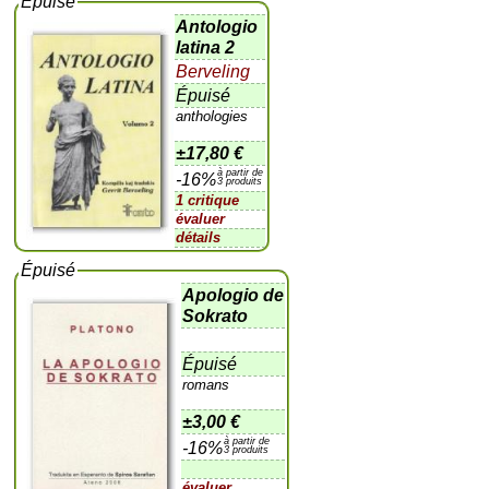
Épuisé
Antologio
latina 2
Berveling
Épuisé
anthologies
±
17,80 €
à partir de
-16%
3 produits
1 critique
évaluer
détails
Épuisé
Apologio de
Sokrato
Épuisé
romans
±
3,00 €
à partir de
-16%
3 produits
évaluer