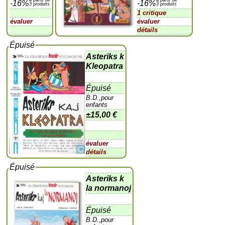
-16%
-16%
3 produits
3 produits
1 critique
évaluer
évaluer
détails
Épuisé
Asteriks k
Kleopatra
Épuisé
B.D.,pour
enfants
±
15,00 €
évaluer
détails
Épuisé
Asteriks k
la normanoj
Épuisé
B.D.,pour