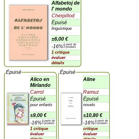
Alfabetoj de
l' mondo
Cherpillod
Épuisé
linguistique
±
6,00 €
à partir de
-16%
3 produits
1 critique
évaluer
détails
Épuisé
Épuisé
Alico en
Aline
Mirlando
Carrol
Ramuz
Épuisé
Épuisé
pour enfants
novelo
±
9,00 €
±
10,80 €
à partir de
à partir de
-16%
-16%
3 produits
3 produits
1 critique
critique
évaluer
évaluer