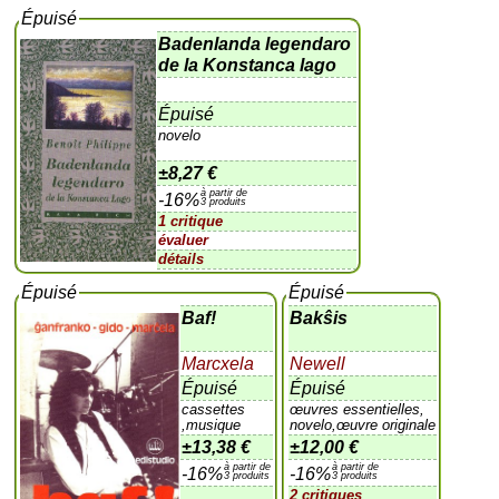
Épuisé
Badenlanda legendaro
de la Konstanca lago
Épuisé
novelo
±
8,27 €
à partir de
-16%
3 produits
1 critique
évaluer
détails
Épuisé
Épuisé
Baf!
Bakŝis
Marcxela
Newell
Épuisé
Épuisé
cassettes
œuvres essentielles,
,musique
novelo,œuvre originale
±
13,38 €
±
12,00 €
à partir de
à partir de
-16%
-16%
3 produits
3 produits
2 critiques