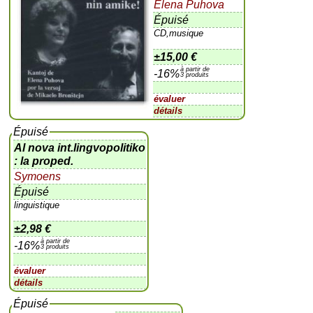
Elena Puhova
Épuisé
CD,musique
±
15,00 €
à partir de
-16%
3 produits
évaluer
détails
Épuisé
Al nova int.lingvopolitiko
: la proped.
Symoens
Épuisé
linguistique
±
2,98 €
à partir de
-16%
3 produits
évaluer
détails
Épuisé