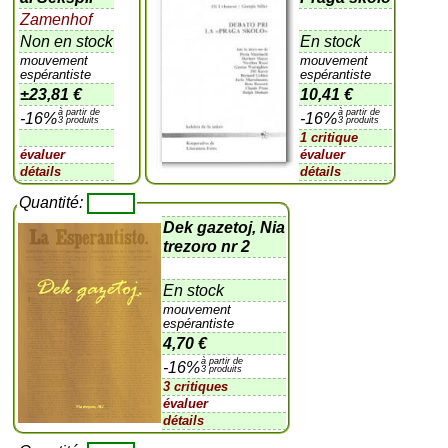
Zamenhof
Non en stock
En stock
mouvement
mouvement
espérantiste
espérantiste
±
23,81 €
10,41 €
à partir de
à partir de
-16%
-16%
3 produits
3 produits
1 critique
évaluer
évaluer
détails
détails
Quantité:
Dek gazetoj, Nia
trezoro nr 2
En stock
mouvement
espérantiste
4,70 €
à partir de
-16%
3 produits
3 critiques
évaluer
détails