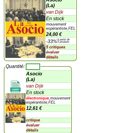
(La)
van Dijk
En stock
mouvement
espérantiste,FEL
24,00 €
à partir de
-33%
3 produits
5 critiques
évaluer
détails
Quantité:
Asocio
(La)
van Dijk
En stock
électronique
,mouvement
espérantiste,FEL
12,61 €
critique
évaluer
détails