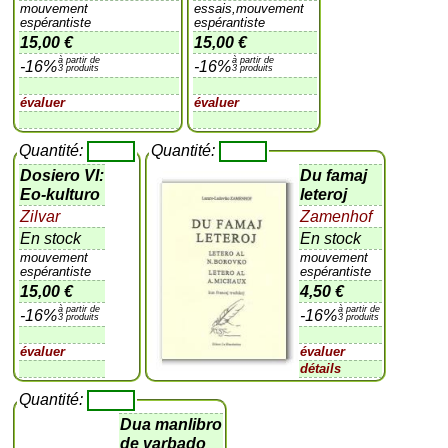
mouvement
essais,mouvement
espérantiste
espérantiste
15,00 €
15,00 €
à partir de
à partir de
-16%
-16%
3 produits
3 produits
évaluer
évaluer
Quantité:
Quantité:
Dosiero VI:
Du famaj
Eo-kulturo
leteroj
Zilvar
Zamenhof
En stock
En stock
mouvement
mouvement
espérantiste
espérantiste
15,00 €
4,50 €
à partir de
à partir de
-16%
-16%
3 produits
3 produits
évaluer
évaluer
détails
Quantité:
Dua manlibro
de varbado