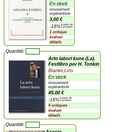
En stock
mouvement
espérantiste
3,00 €
à partir de
-16%
3 produits
1 critique
évaluer
détails
Quantité:
Arto labori kune (La).
Festlibro por H. Tonkin
Blanke
,
Lins
En stock
mouvement
espérantiste
45,00 €
à partir de
-16%
3 produits
4 critiques
évaluer
détails
Quantité:
Asocio