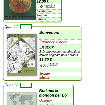
12,00 €
à partir de
-16%
3 produits
5 critiques
évaluer
détails
Quantité:
Bonvenon!
Frederico Gobbo
En stock
B.D.,mouvement espérantiste,
œuvre originale,pour enfants
11,50 €
à partir de
-16%
3 produits
évaluer
détails
Quantité:
Brakumi la
mondon per Eo
Uzunov