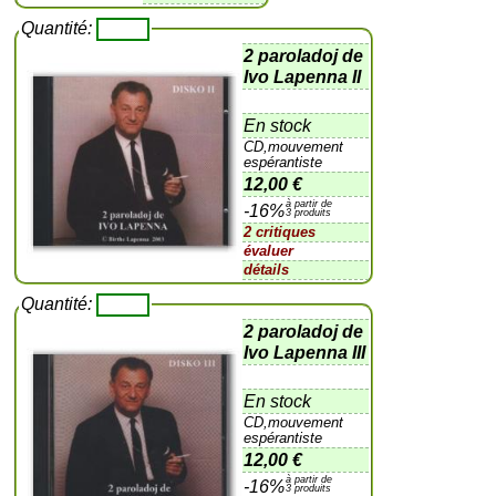
Quantité:
2 paroladoj de
Ivo Lapenna II
En stock
CD,mouvement
espérantiste
12,00 €
à partir de
-16%
3 produits
2 critiques
évaluer
détails
Quantité:
2 paroladoj de
Ivo Lapenna III
En stock
CD,mouvement
espérantiste
12,00 €
à partir de
-16%
3 produits