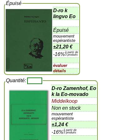
Épuisé
D-ro k
lingvo Eo
Épuisé
mouvement
espérantiste
±
21,20 €
à partir de
-16%
3 produits
évaluer
détails
Quantité:
D-ro Zamenhof, Eo
k la Eo-movado
Middelkoop
Non en stock
mouvement
espérantiste
±
1,24 €
à partir de
-16%
3 produits