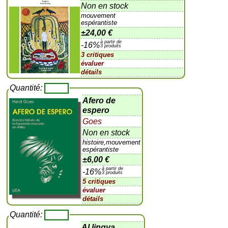
Non en stock
mouvement
espérantiste
±
24,00 €
à partir de
-16%
3 produits
3 critiques
évaluer
détails
Quantité:
Afero de
espero
Goes
Non en stock
histoire,mouvement
espérantiste
±
6,00 €
à partir de
-16%
3 produits
5 critiques
évaluer
détails
Quantité:
Al lingva