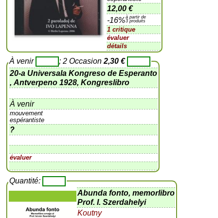
12,00 €
à partir de
-16%
3 produits
1 critique
évaluer
détails
À venir
; 2 Occasion
2,30 €
20-a Universala Kongreso de Esperanto
, Antverpeno 1928, Kongreslibro
À venir
mouvement
espérantiste
?
évaluer
Quantité:
Abunda fonto, memorlibro
Prof. I. Szerdahelyi
Koutny