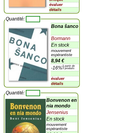
évaluer
détails
Quantité:
Bona ŝanco
Bormann
En stock
mouvement
espérantiste
8,94 €
à partir de
-16%
3 produits
évaluer
détails
Quantité:
Bonvenon en
nia mondo
Jensenius
En stock
mouvement
espérantiste