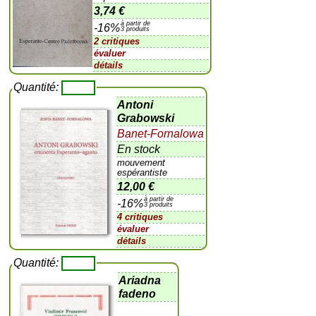
3,74 €
à partir de
-16%
3 produits
2 critiques
évaluer
détails
Quantité:
Antoni
Grabowski
Banet-Fornalowa
En stock
mouvement
espérantiste
12,00 €
à partir de
-16%
3 produits
4 critiques
évaluer
détails
Quantité:
Ariadna
fadeno