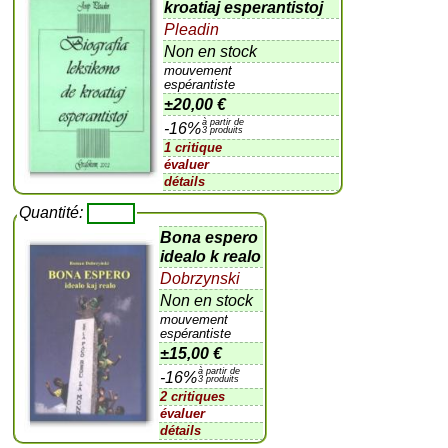
kroatiaj esperantistoj
Pleadin
Non en stock
mouvement
espérantiste
±
20,00 €
à partir de
-16%
3 produits
1 critique
évaluer
détails
Quantité:
Bona espero
idealo k realo
Dobrzynski
Non en stock
mouvement
espérantiste
±
15,00 €
à partir de
-16%
3 produits
2 critiques
évaluer
détails