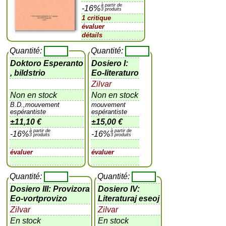
à partir de
-16%
3 produits
1 critique
évaluer
détails
Quantité:
Quantité:
Doktoro Esperanto
Dosiero I:
, bildstrio
Eo-literaturo
Zilvar
Non en stock
Non en stock
B.D.,mouvement
mouvement
espérantiste
espérantiste
±
11,10 €
±
15,00 €
à partir de
à partir de
-16%
-16%
3 produits
3 produits
évaluer
évaluer
Quantité:
Quantité:
Dosiero III: Provizora
Dosiero IV:
Eo-vortprovizo
Literaturaj eseoj
Zilvar
Zilvar
En stock
En stock