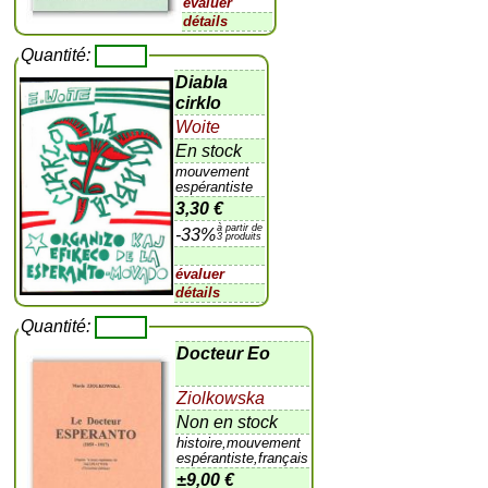
évaluer
détails
Quantité:
Diabla
cirklo
Woite
En stock
mouvement
espérantiste
3,30 €
à partir de
-33%
3 produits
évaluer
détails
Quantité:
Docteur Eo
Ziolkowska
Non en stock
histoire,mouvement
espérantiste,français
±
9,00 €