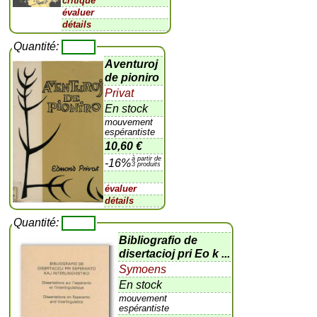
critique
évaluer
détails
Quantité:
Aventuroj
de pioniro
Privat
En stock
mouvement
espérantiste
10,60 €
à partir de
-16%
3 produits
évaluer
détails
Quantité:
Bibliografio de
disertacioj pri Eo k ...
Symoens
En stock
mouvement
espérantiste