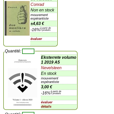
Conrad
Non en stock
mouvement
espérantiste
±
4,63 €
à partir de
-16%
3 produits
évaluer
Quantité:
Eksterrete volumo
1 2019 A5
Nevelsteen
En stock
mouvement
espérantiste
3,00 €
à partir de
-16%
3 produits
évaluer
détails