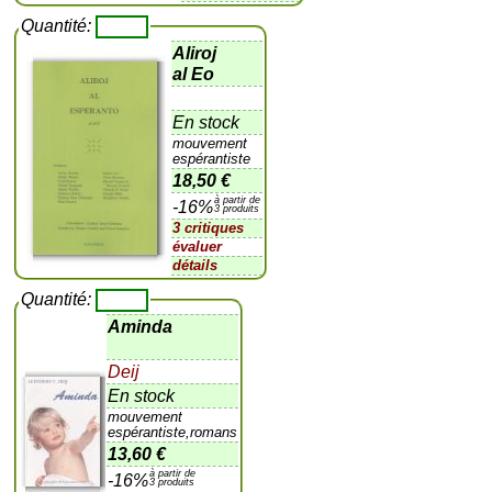
Quantité:
Aliroj
al Eo
En stock
mouvement
espérantiste
18,50 €
à partir de
-16%
3 produits
3 critiques
évaluer
détails
Quantité:
Aminda
Deij
En stock
mouvement
espérantiste,romans
13,60 €
à partir de
-16%
3 produits