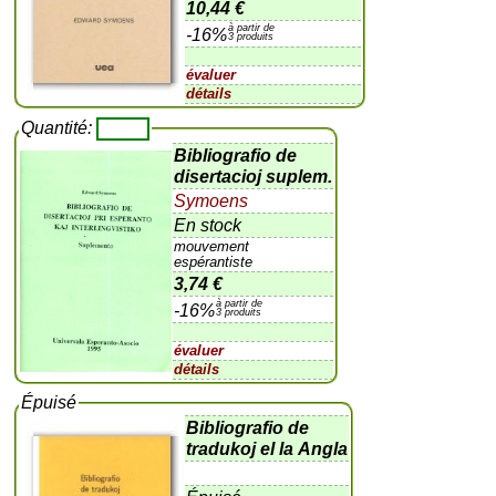
10,44 €
à partir de
-16%
3 produits
évaluer
détails
Quantité:
Bibliografio de
disertacioj suplem.
Symoens
En stock
mouvement
espérantiste
3,74 €
à partir de
-16%
3 produits
évaluer
détails
Épuisé
Bibliografio de
tradukoj el la Angla