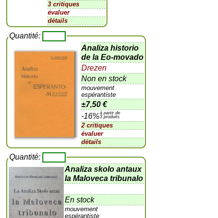
3 critiques
évaluer
détails
Quantité:
Analiza historio
de la Eo-movado
Drezen
Non en stock
mouvement
espérantiste
±
7,50 €
à partir de
-16%
3 produits
2 critiques
évaluer
détails
Quantité:
Analiza skolo antaux
la Maloveca tribunalo
En stock
mouvement
espérantiste