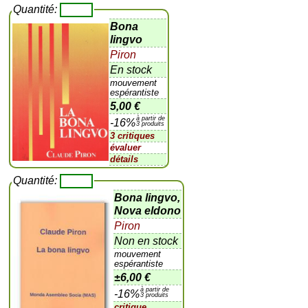
Quantité:
Bona
lingvo
Piron
En stock
mouvement
espérantiste
5,00 €
à partir de
-16%
3 produits
3 critiques
évaluer
détails
Quantité:
Bona lingvo,
Nova eldono
Piron
Non en stock
mouvement
espérantiste
±
6,00 €
à partir de
-16%
3 produits
critique