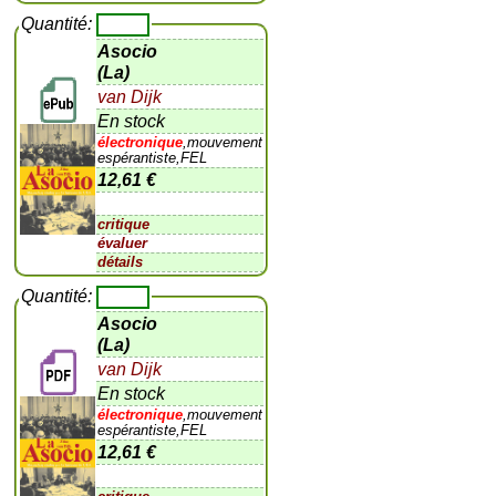
Quantité:
Asocio
(La)
van Dijk
En stock
électronique
,mouvement
espérantiste,FEL
12,61 €
critique
évaluer
détails
Quantité:
Asocio
(La)
van Dijk
En stock
électronique
,mouvement
espérantiste,FEL
12,61 €