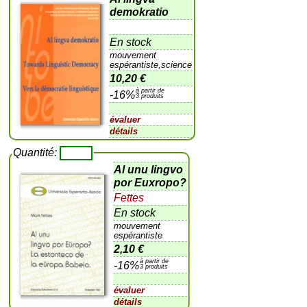
demokratio
En stock
mouvement
espérantiste,science
10,20 €
à partir de
-16%
3 produits
évaluer
détails
Quantité:
Al unu lingvo
por Euxropo?
Fettes
En stock
mouvement
espérantiste
2,10 €
à partir de
-16%
3 produits
évaluer
détails