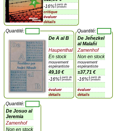
à partir de
-16%
3 produits
critique
évaluer
détails
Quantité:
Quantité:
De A al B
De Jeĥezkel
al Malaĥi
Haupenthal
Zamenhof
En stock
Non en stock
mouvement
mouvement
espérantiste
espérantiste
49,10 €
±
37,71 €
à partir de
à partir de
-16%
-16%
3 produits
3 produits
évaluer
évaluer
détails
détails
Quantité:
De Josuo al
Jeremia
Zamenhof
Non en stock