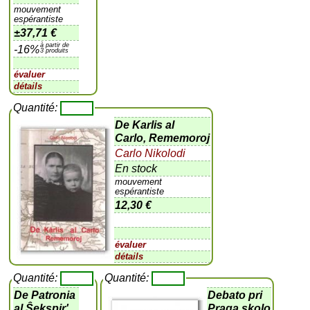
mouvement
espérantiste
±
37,71 €
à partir de
-16%
3 produits
évaluer
détails
Quantité:
De Karlis al
Carlo, Rememoroj
Carlo Nikolodi
En stock
mouvement
espérantiste
12,30 €
évaluer
détails
Quantité:
Quantité:
De Patronia
Debato pri
al Ŝekspir'
Praga skolo