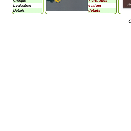
Critique
7 critiques
Évaluation
évaluer
Détails
détails
C