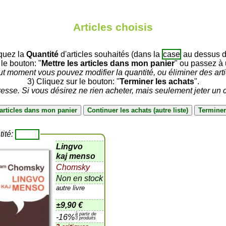
Articles choisis
iquez la
Quantité
d'articles souhaités (dans la
case
au dessus du
 le bouton: "
Mettre les articles dans mon panier
" ou passez à u
ut moment vous pouvez modifier la quantité, ou éliminer des arti
3) Cliquez sur le bouton: "
Terminer les achats
".
sse. Si vous désirez ne rien acheter, mais seulement jeter un c
tité:
Lingvo
kaj menso
Chomsky
Non en stock
autre livre
±
9,90 €
à partir de
-16%
3 produits