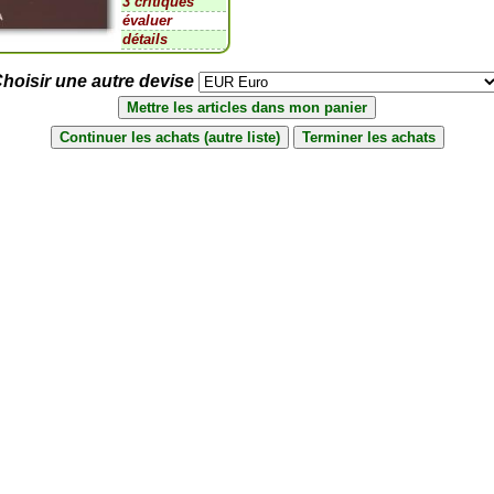
3 critiques
évaluer
détails
hoisir une autre devise