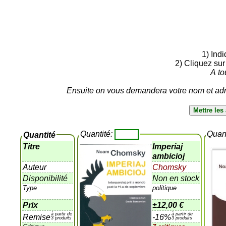
1) Ind
2) Cliquez sur
A to
Ensuite on vous demandera votre nom et adre
Quantité:
Quan
Quantité
Titre
Imperiaj
ambicioj
Auteur
Chomsky
Disponibilité
Non en stock
Type
politique
Prix
±
12,00 €
à partir de
à partir de
Remise
-16%
3 produits
3 produits