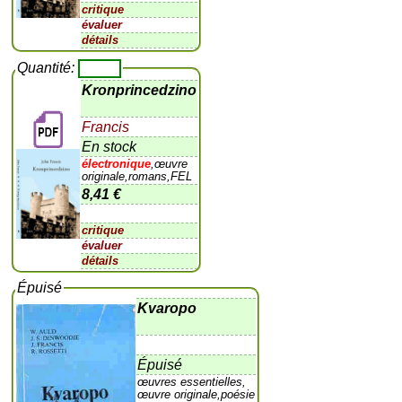
critique
évaluer
détails
Quantité:
Kronprincedzino
Francis
En stock
électronique
,œuvre
originale,romans,FEL
8,41 €
critique
évaluer
détails
Épuisé
Kvaropo
Épuisé
œuvres essentielles,
œuvre originale,poésie