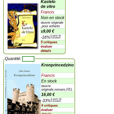
Kastelo
de vitro
Francis
Non en stock
œuvre originale
,pour enfants
±
9,00 €
à partir de
-16%
3 produits
5 critiques
évaluer
détails
Quantité:
Kronprincedzino
Francis
En stock
œuvre
originale,romans,FEL
16,00 €
à partir de
-33%
3 produits
4 critiques
évaluer