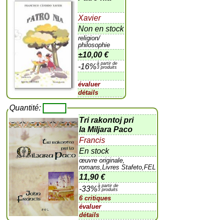
Xavier
Non en stock
religion/
philosophie
±
10,00 €
à partir de
-16%
3 produits
évaluer
détails
Quantité:
Tri rakontoj pri
la Miljara Paco
Francis
En stock
œuvre originale,
romans,Livres Stafeto,FEL
11,90 €
à partir de
-33%
3 produits
6 critiques
évaluer
détails