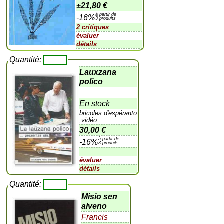
±
21,80 €
à partir de
-16%
3 produits
2 critiques
évaluer
détails
Quantité:
Lauxzana
polico
En stock
bricoles d'espéranto
,vidéo
30,00 €
à partir de
-16%
3 produits
évaluer
détails
Quantité:
Misio sen
alveno
Francis