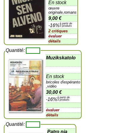
En stock
œuvre
originale,romans
9,00 €
à partir de
-16%
3 produits
2 critiques
évaluer
détails
Quantité:
Muzikskatolo
En stock
bricoles d'espéranto
,vidéo
30,00 €
à partir de
-16%
3 produits
évaluer
détails
Quantité:
Patro nia