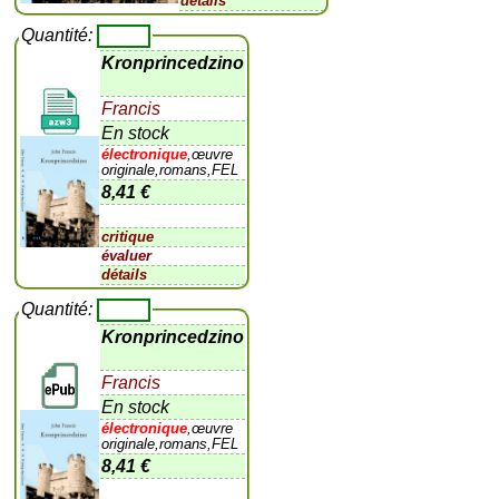
détails
Quantité:
Kronprincedzino
Francis
En stock
électronique
,œuvre
originale,romans,FEL
8,41 €
critique
évaluer
détails
Quantité:
Kronprincedzino
Francis
En stock
électronique
,œuvre
originale,romans,FEL
8,41 €