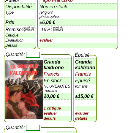
Auteur
Papo Francisko
Disponibilité
Non en stock
Type
religion/
philosophie
Prix
±
6,00 €
à partir de
à partir de
Remise
-16%
3 produits
3 produits
Critique
Évaluation
évaluer
Détails
Quantité:
Épuisé
Granda
Granda
kaldrono
kaldrono
Francis
Francis
En stock
Épuisé
NOUVEAUTÉS
romans
,romans
20,00 €
±
15,00 €
1 critique
évaluer
évaluer
détails
détails
Quantité: