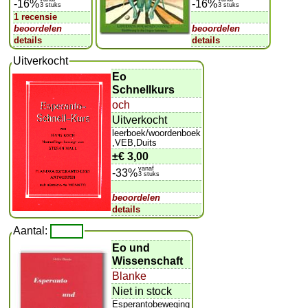
-16%
-16%
3 stuks
3 stuks
1 recensie
beoordelen
beoordelen
details
details
Uitverkocht
Eo
Schnellkurs
och
Uitverkocht
leerboek/woordenboek
,VEB,Duits
±
€ 3,00
vanaf
-33%
3 stuks
beoordelen
details
Aantal:
Eo und
Wissenschaft
Blanke
Niet in stock
Esperantobeweging