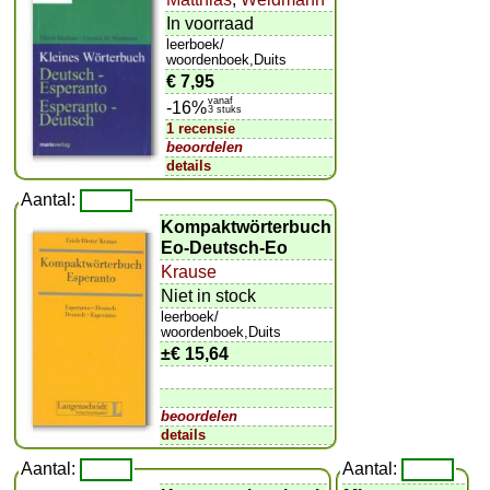
In voorraad
leerboek/
woordenboek,Duits
€ 7,95
vanaf
-16%
3 stuks
1 recensie
beoordelen
details
Aantal:
Kompaktwörterbuch
Eo-Deutsch-Eo
Krause
Niet in stock
leerboek/
woordenboek,Duits
±
€ 15,64
beoordelen
details
Aantal:
Aantal: