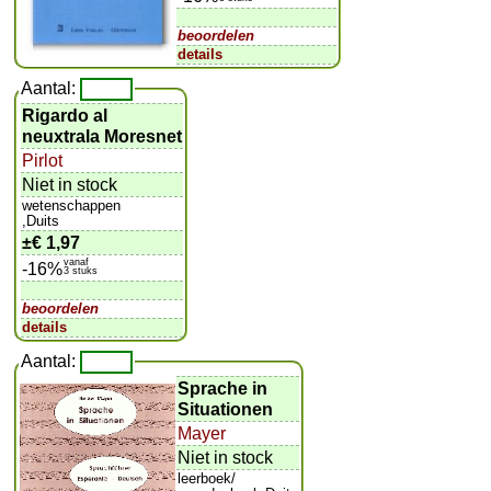
beoordelen
details
Aantal:
Rigardo al
neuxtrala Moresnet
Pirlot
Niet in stock
wetenschappen
,Duits
±
€ 1,97
vanaf
-16%
3 stuks
beoordelen
details
Aantal:
Sprache in
Situationen
Mayer
Niet in stock
leerboek/