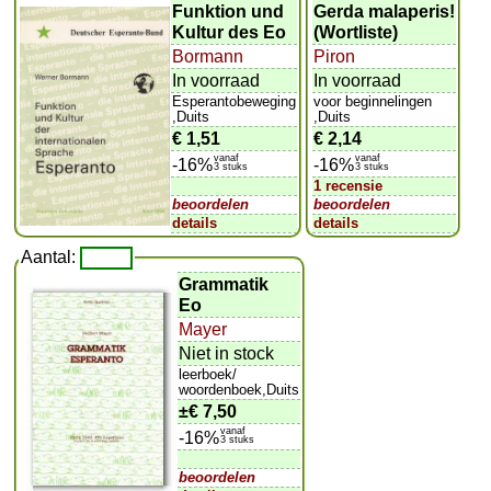
Funktion und
Gerda malaperis!
Kultur des Eo
(Wortliste)
Bormann
Piron
In voorraad
In voorraad
Esperantobeweging
voor beginnelingen
,Duits
,Duits
€ 1,51
€ 2,14
vanaf
vanaf
-16%
-16%
3 stuks
3 stuks
1 recensie
beoordelen
beoordelen
details
details
Aantal:
Grammatik
Eo
Mayer
Niet in stock
leerboek/
woordenboek,Duits
±
€ 7,50
vanaf
-16%
3 stuks
beoordelen