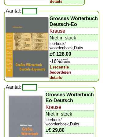
details
Aantal:
Grosses Wörterbuch
Deutsch-Eo
Krause
Niet in stock
leerboek/
woordenboek,Duits
±
€ 128,00
vanaf
-16%
3 stuks
1 recensie
beoordelen
details
Aantal:
Grosses Wörterbuch
Eo-Deutsch
Krause
Niet in stock
leerboek/
woordenboek,Duits
±
€ 29,80