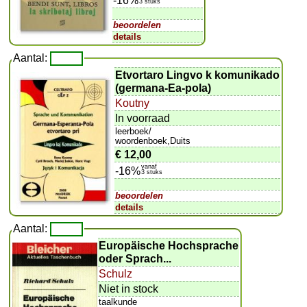
-16%
3 stuks
beoordelen
details
Aantal:
Etvortaro Lingvo k komunikado
(germana-Ea-pola)
Koutny
In voorraad
leerboek/
woordenboek,Duits
€ 12,00
vanaf
-16%
3 stuks
beoordelen
details
Aantal:
Europäische Hochsprache
oder Sprach...
Schulz
Niet in stock
taalkunde