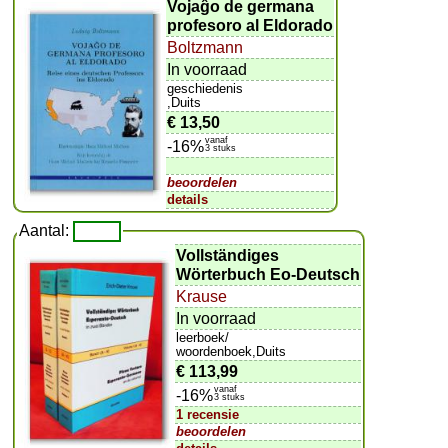
Vojaĝo de germana
profesoro al Eldorado
Boltzmann
In voorraad
geschiedenis
,Duits
€ 13,50
vanaf
-16%
3 stuks
beoordelen
details
Aantal:
Vollständiges
Wörterbuch Eo-Deutsch
Krause
In voorraad
leerboek/
woordenboek,Duits
€ 113,99
vanaf
-16%
3 stuks
1 recensie
beoordelen