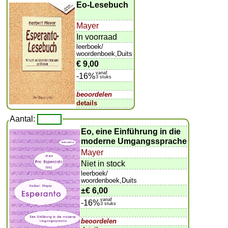
Eo-Lesebuch
Mayer
In voorraad
leerboek/
woordenboek,Duits
€ 9,00
vanaf
-16%
3 stuks
beoordelen
details
Aantal:
Eo, eine Einführung in die
moderne Umgangssprache
Mayer
Niet in stock
leerboek/
woordenboek,Duits
±
€ 6,00
vanaf
-16%
3 stuks
beoordelen