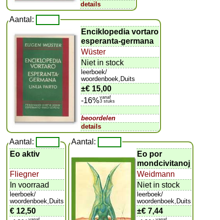
details
Aantal:
Enciklopedia vortaro
esperanta-germana
Wüster
Niet in stock
leerboek/
woordenboek,Duits
±
€ 15,00
vanaf
-16%
3 stuks
beoordelen
details
Aantal:
Aantal:
Eo aktiv
Eo por
mondcivitanoj
Fliegner
Weidmann
In voorraad
Niet in stock
leerboek/
leerboek/
woordenboek,Duits
woordenboek,Duits
€ 12,50
±
€ 7,44
vanaf
vanaf