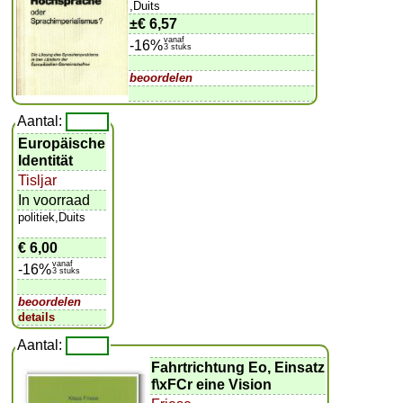
,Duits
±
€ 6,57
vanaf
-16%
3 stuks
beoordelen
Aantal:
Europäische
Identität
Tisljar
In voorraad
politiek,Duits
€ 6,00
vanaf
-16%
3 stuks
beoordelen
details
Aantal:
Fahrtrichtung Eo, Einsatz
f\xFCr eine Vision