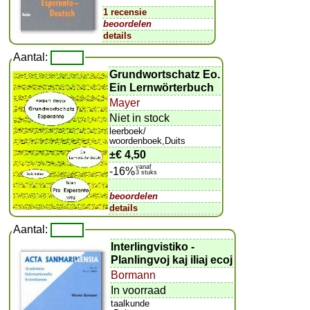
1 recensie
beoordelen
details
Aantal:
Grundwortschatz Eo.
Ein Lernwörterbuch
Mayer
Niet in stock
leerboek/
woordenboek,Duits
±
€ 4,50
vanaf
-16%
3 stuks
beoordelen
details
Aantal:
Interlingvistiko -
Planlingvoj kaj iliaj ecoj
Bormann
In voorraad
taalkunde