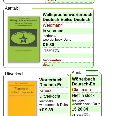
details
Aantal:
Weltsprachenwörterbuch
Deutsch-Eo/Eo-Deutsch
Weidmann
In voorraad
leerboek/
woordenboek,Duits
€ 5,30
vanaf
-16%
3 stuks
beoordelen
details
Aantal:
Uitverkocht
Wörterbuch
Wörterbuch
Deutsch-Eo
Deutsch-Eo
Okelmann
Krause
Niet in stock
Uitverkocht
leerboek/
leerboek/
woordenboek,Duits
woordenboek,Duits
±
€ 20,84
±
€ 9,89
vanaf
-16%
3 stuks