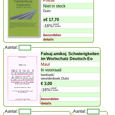
Friese
Niet in stock
Duits
±
€ 17,70
vanaf
-16%
3 stuks
beoordelen
details
Aantal:
Falsaj amikoj. Schwierigkeiten
im Wortschatz Deutsch-Eo
Maul
In voorraad
leerboek/
woordenboek,Duits
€ 3,00
vanaf
-16%
3 stuks
beoordelen
details
Aantal:
Aantal: