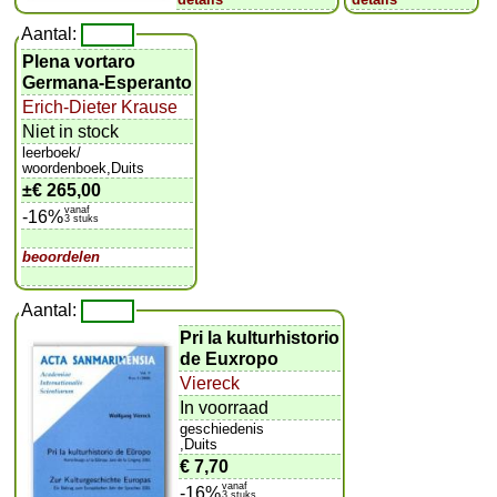
Aantal:
Plena vortaro
Germana-Esperanto
Erich-Dieter Krause
Niet in stock
leerboek/
woordenboek,Duits
±
€ 265,00
vanaf
-16%
3 stuks
beoordelen
Aantal:
Pri la kulturhistorio
de Euxropo
Viereck
In voorraad
geschiedenis
,Duits
€ 7,70
vanaf
-16%
3 stuks