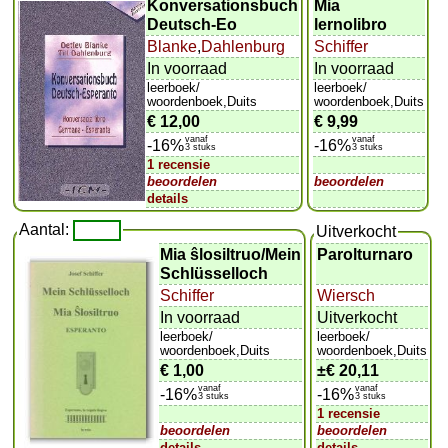
Konversationsbuch
Mia
Deutsch-Eo
lernolibro
Blanke
,
Dahlenburg
Schiffer
In voorraad
In voorraad
leerboek/
leerboek/
woordenboek,Duits
woordenboek,Duits
€ 12,00
€ 9,99
vanaf
vanaf
-16%
-16%
3 stuks
3 stuks
1 recensie
beoordelen
beoordelen
details
Aantal:
Uitverkocht
Mia ŝlosiltruo/Mein
Parolturnaro
Schlüsselloch
Schiffer
Wiersch
In voorraad
Uitverkocht
leerboek/
leerboek/
woordenboek,Duits
woordenboek,Duits
€ 1,00
±
€ 20,11
vanaf
vanaf
-16%
-16%
3 stuks
3 stuks
1 recensie
beoordelen
beoordelen
details
details