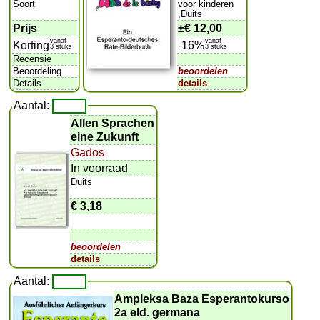
Soort
voor kinderen
,Duits
Prijs
±
€ 12,00
vanaf
vanaf
Korting
-16%
3 stuks
3 stuks
Recensie
Beoordeling
beoordelen
Details
details
Aantal:
Allen Sprachen
eine Zukunft
Gados
In voorraad
Duits
€ 3,18
beoordelen
details
Aantal:
Ampleksa Baza Esperantokurso
2a eld. germana