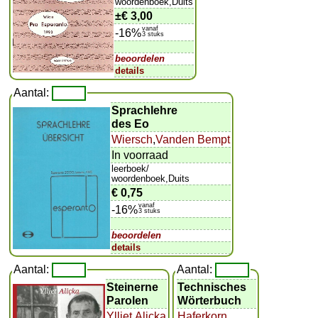
woordenboek,Duits
±
€ 3,00
vanaf
-16%
3 stuks
beoordelen
details
Aantal:
Sprachlehre
des Eo
Wiersch
,
Vanden Bempt
In voorraad
leerboek/
woordenboek,Duits
€ 0,75
vanaf
-16%
3 stuks
beoordelen
details
Aantal:
Aantal:
Steinerne
Technisches
Parolen
Wörterbuch
Ylljet Alicka
Haferkorn