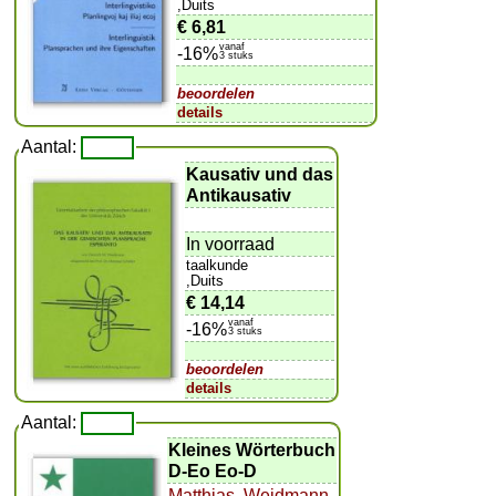
,Duits
€ 6,81
vanaf
-16%
3 stuks
beoordelen
details
Aantal:
Kausativ und das
Antikausativ
In voorraad
taalkunde
,Duits
€ 14,14
vanaf
-16%
3 stuks
beoordelen
details
Aantal:
Kleines Wörterbuch
D-Eo Eo-D
Matthias
,
Weidmann