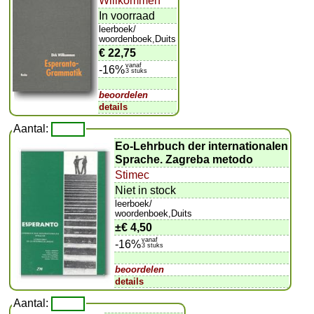
Willkommen
In voorraad
leerboek/
woordenboek,Duits
€ 22,75
vanaf
-16%
3 stuks
beoordelen
details
Aantal:
Eo-Lehrbuch der internationalen
Sprache. Zagreba metodo
Stimec
Niet in stock
leerboek/
woordenboek,Duits
±
€ 4,50
vanaf
-16%
3 stuks
beoordelen
details
Aantal: