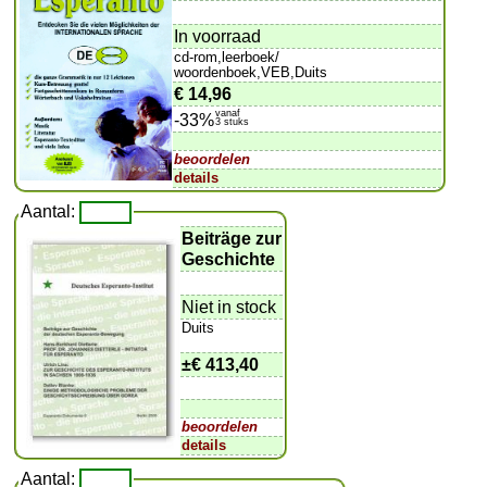
In voorraad
cd-rom,leerboek/
woordenboek,VEB,Duits
€ 14,96
vanaf
-33%
3 stuks
beoordelen
details
Aantal:
Beiträge zur
Geschichte
Niet in stock
Duits
±
€ 413,40
beoordelen
details
Aantal: