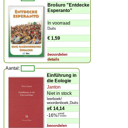
Broŝuro "Entdecke
Esperanto"
In voorraad
Duits
€ 1,59
beoordelen
details
Aantal:
Einführung in
die Eologie
Janton
Niet in stock
leerboek/
woordenboek,Duits
±
€ 14,14
vanaf
-16%
3 stuks
beoordelen