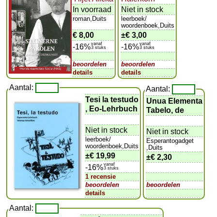
In voorraad
Niet in stock
roman,Duits
leerboek/
woordenboek,Duits
€ 8,00
±
€ 3,00
vanaf
vanaf
-16%
-16%
3 stuks
3 stuks
beoordelen
beoordelen
details
details
Aantal:
Aantal:
Tesi la testudo
Unua Elementa
, Eo-Lehrbuch
Tabelo, de
Niet in stock
Niet in stock
leerboek/
Esperantogadget
woordenboek,Duits
,Duits
±
€ 19,99
±
€ 2,30
vanaf
-16%
3 stuks
1 recensie
beoordelen
beoordelen
details
Aantal: