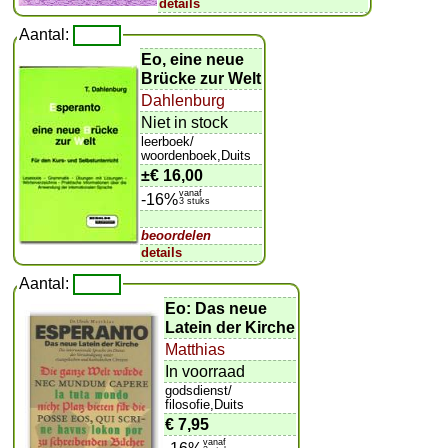
details
Aantal:
Eo, eine neue
Brücke zur Welt
Dahlenburg
Niet in stock
leerboek/
woordenboek,Duits
±
€ 16,00
vanaf
-16%
3 stuks
beoordelen
details
Aantal:
Eo: Das neue
Latein der Kirche
Matthias
In voorraad
godsdienst/
filosofie,Duits
€ 7,95
vanaf