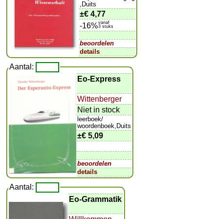
,Duits
±
€ 4,77
vanaf
-16%
3 stuks
beoordelen
details
Aantal:
Eo-Express
Wittenberger
Niet in stock
leerboek/
woordenboek,Duits
±
€ 5,09
beoordelen
details
Aantal:
Eo-Grammatik